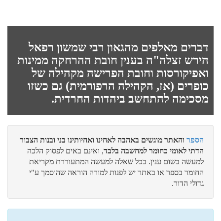
איתן
מעמד התגלות המוני???
דברים מאלפים מהגאון רבי שמשון רפאל
הירש זצלה"ה בענין חובת ההרחקה ממינות
ואפיקורסות וחובת הפרישה מקהילה של
יואל אלחנן
כופרים (אז, הקהילה הרפורמית) גם כשזו
קושיא מתוך תפיסה מעוותת...
מסכימה להתחשב ביהדות החרדית.
הספר
והאתר מוגשים באהבה לאחינו ואחיותינו בני ובנות הצבור
לביא
הדתי לאומי כחומר למחשבה בלבד
, ואינם באים לפסוק הלכה
קול קורא מאת הגרמ"ד ויסמנדל זצ"ל
למעשה בשום ענין. בכל שאלה למעשה המתעוררת מקריאת
החומר בספר או באתר יש לפנות למורה הוראה שהוסמך ע"י
גדולי הדור.
לביא