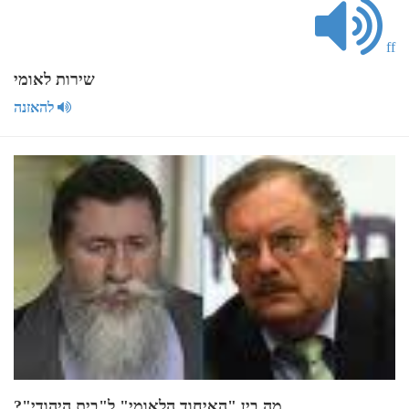
ff
שירות לאומי
להאזנה
מה בין "האיחוד הלאומי" ל"בית היהודי"?