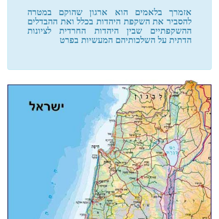
ראיון זועק לשמים על הספר "מן המצר"
אזמרך בלאמים הוא ארגון שהוקם במטרה
להסביר את השקפת היהדות בכלל ואת ההבדלים
ההשקפתיים שבין היהדות החרדית לציונות
הדתית על השלכותיהם המעשיות בפרט
יונתן אבנון
קושיה אמונית חמורה על מעשה השטן הציוני
אהרן הלפרין
ייש"כ על הוועד