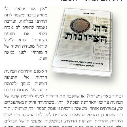
ראיון זועק לשמים על הספר "מן המצר"
"אין אנו מוצאים כלי
מחזיק ברכה ומשמר לרוח
תורתנו במלואה, וערובה
נאמנה להשיב לב אבות
בלתי אם תנועת
יונתן אבנון
הציוניות", קרא ה"קול
קושיה אמונית חמורה על מעשה השטן הציוני
קורא" מועידת היסוד של
ה"מזרחי" לפני כמאה
שנה.
אהרן הלפרין
האומנם התיחסה הציונות
הדתית אל התנועה
ייש"כ על הוועד
הציונית כמנוף להרמת
קרנה של היהדות בעולם
וביחוד בארץ ישראל? או שהפכה את היהדות למנוף להרמת קרנה של
הציונות עד שזו האחרונה הפכה ל "דת", כשהתורה וחוקיה משתעבדים
לה, ומשרתים אותה. בשאלה מרכזית זו עוסק הספר "דת הציונות", תוך
כדי שהוא דן במכלול הנושאים הקשורים להבדלים ההשקפתיים שבין
היהדות החרדית והציונות הדתית, ובהשלכות המעשיות של הבדלים