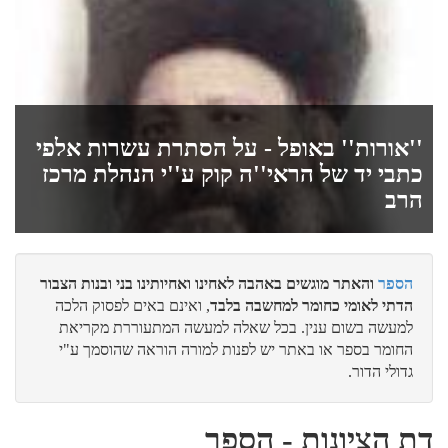
איתן
מעמד התגלות המוני???
''אורות'' באופל - על הסתרת עשרות אלפי
כתבי יד של הראי''ה קוק ע''י הנהלת מרכז
יואל אלחנן
הרב
קושיא מתוך תפיסה מעוותת...
הספר
והאתר מוגשים באהבה לאחינו ואחיותינו בני ובנות הצבור
הדתי לאומי כחומר למחשבה בלבד
, ואינם באים לפסוק הלכה
לביא
למעשה בשום ענין. בכל שאלה למעשה המתעוררת מקריאת
החומר בספר או באתר יש לפנות למורה הוראה שהוסמך ע"י
קול קורא מאת הגרמ"ד ויסמנדל זצ"ל
גדולי הדור.
דת הציונות - הספר
לביא