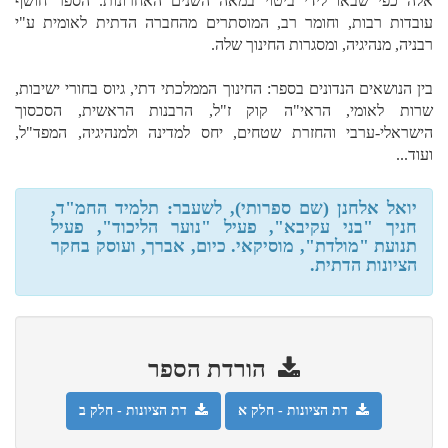
אלה כפי שבאו לידי ביטוי במאה השנים האחרונות. הספר חושף
עובדות רבות, וחומר רב, המוסתרים מהחברה הדתית לאומית ע"י
רבניה, מנהיגיה, ומסגרות החינוך שלה.
בין הנושאים הנדונים בספר: החינוך הממלכתי דתי, גיוס בחורי ישיבות,
שרות לאומי, הראי"ה קוק ז"ל, הרבנות הראשית, הסכסוך
הישראלי-ערבי והחזרת שטחים, יחס למדינה ולמנהיגיה, המפד"ל,
ועוד...
יואל אלחנן (שם ספרותי), לשעבר: תלמיד החמ"ד,
חניך "בני עקיבא", פעיל "נוער הליכוד", פעיל
תנועת "מולדת", מוסיקאי. כיום, אברך, ועוסק בחקר
הציונות הדתית.
הורדת הספר
דת הציונות - חלק א
דת הציונות - חלק ב