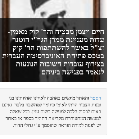
חיים ויצמן מבטיח והר' קוק מאמין-
עדות מעניינת ממרן הגר"י הוטנר
זצ"ל באשר להשתתפות הר' קוק
בטכס פתיחת האוניברסיטה העברית
בצירוף עובדות חשובות הנוגעות
לנאמר בפגישה ביניהם
הספר
והאתר מוגשים באהבה לאחינו ואחיותינו בני
ובנות הצבור הדתי לאומי כחומר למחשבה בלבד
, ואינם
באים לפסוק הלכה למעשה בשום ענין. בכל שאלה
למעשה המתעוררת מקריאת החומר בספר או באתר
יש לפנות למורה הוראה שהוסמך ע"י גדולי הדור.