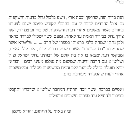
בס"ד
הנה בדור הזה, שחושך יכסה ארץ, וישנו בלבול גדול בדעות והשקפות
גם אצל החרדים לדבר ה' וגם בהיכלי הקודש פנימה ישנם לצערנו
בחורים אשר נמשכים אחרי דעות והשקפות של כחי ועוצם ידי, ישנו
צורך גדול בבירור האמת עד לאחת, ומעט אשר ישכילו לבררה כראוי
ולכן נתתי שמחה בלבי בראותי בספרו של הרב ... ... שליט"א אשר
שמו יקבנו "דת הציונות" אשר בשפה ברורה ידבר, את קול האמת,
ומבקשי דעת ימצאו בו את בת קולם של רבותינו גדולי ישראל זצ"ל
ושליט"א עם הרבה ידיעות שמשום מה נעלמו מעיני רבים - ובודאי
יביא תועלת גדולה לטיהור הלב והמח מהשפעות פסולות ומהימשכות
אחרי דעות שהכפירה מעורבת בהם.
ואסיים בברכה אשר יזכה הרה"ג המחבר שליט"א שדבריו יתקבלו
בציבור ולהוציא עוד ספרים חשובים ומועילים.
ובזה באתי על החתום, יהודא סילמן