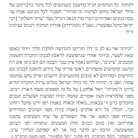
לקיחת כל הגורמים הנ"ל בחשבון כשניגשים לכל מקור בדבריהם של
גדולי ישראל ביחס לציונות וה"מזרחי" תסביר לכל מבקש אמת עד
כמה נכונים ואמיתיים דברי מרן הגאון הגדול בעל "ערוך השלחן" [רבי
יחיאל מיכל עפשטיין, גאב"ד נובהרדוק] אודות תמיכת רבנים בציונות
וז"ל:
"וביותר אוי נא לנו כי דת תורתנו הקדושה הולכת הלוך וירוד באופן
שאין לשער, וביותר אחרי שנתפשטה לדאבון לבבינו החברה הזעומה
המכונים "ציונים", ועליהם נאמר ציון במר תבכה הם הם כיבו אש דת
קדשנו ומקדשים ומטהרים ראשי פורקי עול כידוע לדאבון לבבינו וגם
החדשים המזרחים לא טובים מהמערבים הישנים וארס נחש במקומו
עומד, ואם כי תודות לד' כל גדולי ישראל מגלים ערות החברה ההיא
[היינו ה"מזרחי" יואל אלחנן.] על כל זה תופסים מעמי הארץ רבים,
מפני שלמראית העין אומרים שהמה יגדרו הפרצות ושועלים קטנים
מחבלים כרם ד' צבאות...מאלה וכאלה באמת רפו ידינו ונחבל רוחינו
וכו'.. הכלל: כל ירא אלקים באמת בורח מפני הציונים המזרחים
כבורח מפני האש- אך אלו העומדים על שתי הסעיפים נמשכו
אחריהם ואין בהם רבנים זולת המעטים שיסדוה לפי דעתם
המשובשה. הרבה יש לדבר בזה אך לא יספיקם הגליון" ע"כ.
["הפלס", כסלו תרס"ה, דף קלט'. "תל תלפיות", חצי חשון תרס"ה.].