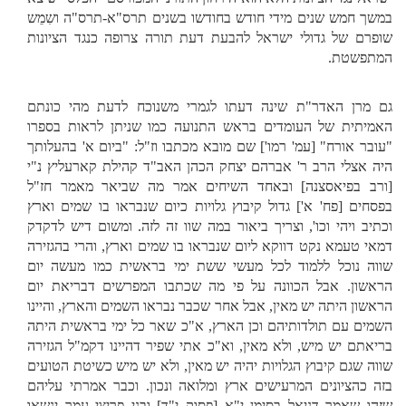
במשך חמש שנים מידי חודש בחודשו בשנים תרס"א-תרס"ה ושִמֵש
שופרם של גדולי ישראל להבעת דעת תורה צרופה כנגד הציונות
המתפשטת.
גם מרן האדר"ת שינה דעתו לגמרי משנוכח לדעת מהי כונתם
האמיתית של העומדים בראש התנועה כמו שניתן לראות בספרו
"עובר אורח" [עמ' רמו'] שם מובא מכתבו וז"ל: "ביום א' בהעלותך
היה אצלי הרב ר' אברהם יצחק הכהן האב"ד קהילת קארעליץ נ"י
[ורב בפיאסצנה] ובאחד השיחים אמר מה שביאר מאמר חז"ל
בפסחים [פח' א'] גדול קיבוץ גלויות כיום שנבראו בו שמים וארץ
וכתיב ויהי וכו', וצריך ביאור במה שוו זה לזה. ומשום דיש לדקדק
דמאי טעמא נקט דווקא ליום שנבראו בו שמים וארץ, והרי בהגזירה
שווה נוכל ללמוד לכל מעשי ששת ימי בראשית כמו מעשה יום
הראשון. אבל הכוונה על פי מה שכתבו המפרשים דבריאת יום
הראשון היתה יש מאין, אבל אחר שכבר נבראו השמים והארץ, והיינו
השמים עם תולדותיהם וכן הארץ, א"כ שאר כל ימי בראשית היתה
בריאתם יש מיש, ולא מאין, וא"כ אתי שפיר דהיינו דקמ"ל הגזירה
שווה שגם קיבוץ הגלויות יהיה יש מאין, ולא יש מיש כשיטת הטועים
בזה כהציונים המרעישים ארץ ומלואה ונכון. וכבר אמרתי עליהם
שזהו שאמר דניאל בסימן י"א [פסוק י"ד] ובני פריצי עמך ינשאו