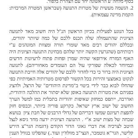
בסוף מלחה"ע הראשונה יחד עם הצהרת בלפור.
2. הגשמה מעשית של מטרות התנועה (שבראשן המטרה המרכזית:
הקמת מדינה עצמאית).
בכל הנוגע לפעילות בכיוון הראשון הנ"ל היה חשוב מאד לתנועה
הציונית שהתעמולה שלה תכנס ללבם של כמה שיותר יהודים,
ובכללם יהודים רבים מאד שומרי תורה ומצוות המונהגים ע"י
רבותיהם (שהגרעין הקשה יותר שלהם מבחינת התנועה הציונית היה
האגף המזרח אירופאי שהיה שמרן ופחות פתוח לרעיונות חדשים
ובמיוחד לכאלה שפורקי עול הם העומדים מאחוריהם). לתנועה
הציונית היה ברור כי כדי לחדור ללבם של יהודים אלה חייבת התנועה
לנקוט באמצעי זהירות בכל הקשור לפרסום מטרותיה האמיתיות כפי
שהחלו לבוא כבר לידי ביטוי ב"מדינת היהודים" של הרצל, ולהציג
בפניהם את מטרות התנועה באופן שלא יסתור את ההלכה היהודית,
ואדרבה, ייתפס כמחזק שאיפות יהודיות בתכלית כמו למשל הערך
החשוב של ישוב ארץ ישראל. כקרקע פוריה ביותר, וכבסיס חזק
להפצת רעיונם שמשו דבריהם של גדולי הרבנים של חבת ציון בנושא
שבחה של מצות ישוב א"י . התנועה הציונית ידעה מחד גיסא לנצל
היטב לצרכיה את דברי גאוני הדור הקודם (דוגמת הגר"צ הירש
קלישר, הגר"א גוטמכר, הנצי"ב מוולוז'ין ועוד..) שהפליגו בגודל הענין