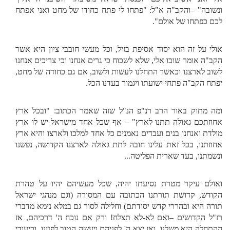
ונשובה" –והקב"ה א"ל: "פתחו לי פתח כחודו של מחט ואני אפתח
לכם כפתחו של אולם".
אולי על זה הוא יסוד אסיפת בזיל, וכל מעשי חובבי ציון היא אשר
הקב"ה אומר שובו אלי, שלא לשכוח כי גרים אנחנו וכי צריכים אנחנו
לשוב לארצנו וכאשר התחלנו לעשות ולשוב, אם גם כחודה של מחט,
יפתח הקב"ה פתחי ישועתו ויגמור בעדנו הכל.
ומה מתוק באור הרב רנ"פ הנ"ל שזה שאמר הכתוב: "ובכל ארץ
אחוזתכם גאולה תתנו לארץ" – אף שכל אחד מישראל יש לו ארץ
מולדת ואנחנו בנים ועבדים נאמנים כל אחד למלכו ולארצו והיא ארץ
אחוזתנו, בכל זאת עלינו חובה לתת גאולה לארצנו הקדושה, נפשנו
ונשמתנו, בעד שארית הפליטה...
ואולם עיקר מטרת נסיעתו יהיה, שכל מעשיהם יהיו על טהרת
הקודש, קדושת תורתנו הכתובה עם המסורה (וגם מנהגי ישראל
תורה היא ובהררי קדש יסודתם) וחלילה לסור גם במלא נימא מדברי
רז"ל הקדושים –ואם לא-לא תצלח! ורק אם נוכח ה' דרכיהם, אז
ההתחלה היא משלנו, ואז יצא ה' לפניהם ויעשה הטוב לפנינו, וכיעודי