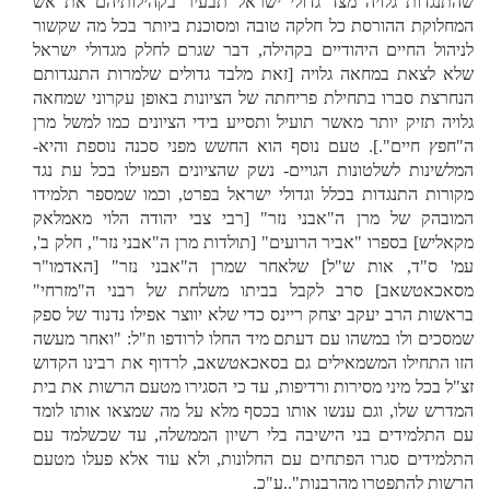
שהתנגדות גלויה מצד גדולי ישראל תבעיר בקהילותיהם את אש
המחלוקת ההורסת כל חלקה טובה ומסוכנת ביותר בכל מה שקשור
לניהול החיים היהודיים בקהילה, דבר שגרם לחלק מגדולי ישראל
שלא לצאת במחאה גלויה [זאת מלבד גדולים שלמרות התנגדותם
הנחרצת סברו בתחילת פריחתה של הציונות באופן עקרוני שמחאה
גלויה תזיק יותר מאשר תועיל ותסייע בידי הציונים כמו למשל מרן
ה"חפץ חיים".]. טעם נוסף הוא החשש מפני סכנה נוספת והיא-
המלשינות לשלטונות הגויים- נשק שהציונים הפעילו בכל עת נגד
מקורות התנגדות בכלל וגדולי ישראל בפרט, וכמו שמספר תלמידו
המובהק של מרן ה"אבני נזר" [רבי צבי יהודה הלוי מאמלאק
מקאליש] בספרו "אביר הרועים" [תולדות מרן ה"אבני נזר", חלק ב',
עמ' ס"ד, אות ש"ל] שלאחר שמרן ה"אבני נזר" [האדמו"ר
מסאכאטשאב] סרב לקבל בביתו משלחת של רבני ה"מזרחי"
בראשות הרב יעקב יצחק ריינס כדי שלא יווצר אפילו נדנוד של ספק
שמסכים ולו במשהו עם דעתם מיד החלו לרודפו וז"ל: "ואחר מעשה
הזו התחילו המשמאילים גם בסאכאטשאב, לרדוף את רבינו הקדוש
זצ"ל בכל מיני מסירות ורדיפות, עד כי הסגירו מטעם הרשות את בית
המדרש שלו, וגם ענשו אותו בכסף מלא על מה שמצאו אותו לומד
עם התלמידים בני הישיבה בלי רשיון הממשלה, עד שכשלמד עם
התלמידים סגרו הפתחים עם החלונות, ולא עוד אלא פעלו מטעם
הרשות להתפטרו מהרבנות"..ע"כ.