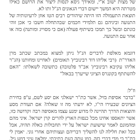
של מצות ישוב א"י, ומאידך גיסא לנסות ליצור את הרושם כאילו
מטרתה היא המשך יישום דברי הגאונים הנ"ל ותו לא.
תוצאת התעמולה הזו היתה שיהודים רבים הטו אוזן לרעיונותיה של
התנועה וביניהם גם תלמידי חכמים שבהתחלה חשבו כי אכן זוהי
כונתם ובשל כך תמכו בשיתוף פעולה (אם כי מסוייג ומותנה) כזה או
אחר עם התנועה.
דוגמא מאלפת לדברים הנ"ל ניתן למצוא במכתב שכתב מרן
האדר"ת (רבי אליהו דוד רבינוביץ' תאומים) לאחיינו ומחותנו (הג"ר
אליהו עקיבא רבינוביץ' אב"ד פלטובה) כתשובה לשאלתו: "האם
להשתתף בקונגרס הציוני שייערך בבאזל"
וז"ל:
"בדבר אסיפת בזיל, אשר כת"ר ישאלני אם יסע לשם, ע"פ בחירת
הציונים שבעירו הי"ו, לא ידעתי מה זו שאלה? אם תעודת מסע
והוצאות הדרך תהיינה לו מדוע ימנע עצמו מאסיפה רבה וקדושה כזו,
אשר יתאספו אחינו מכל כנפות הארץ להרים קרן ישראל. איני מהם
ומהמונם לאמר שישועת ישראל על ידי תחבולות כאלה תהיה, אבל
בכל זאת חלילה לנו להשליך דבריהם ועצותיהם אחרי גוני. יאמין לי
כת"ר כי מדי דברי בזה, כמו עתה בעת כתיבתי, ימלאון עיני דמע גיל,