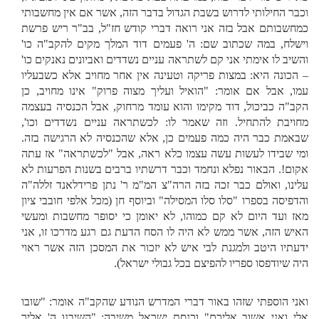
וכבר החילותי לדרוש בשבת הגדול בדבר הזה, אשר אם אין מחשבותי
כמחשבותם אבל בזה אני רואה דברי קודש חז"ל, בב"ר ריש פרשת
וישלח, במה שכתוב שם: ה' פעמים דוד המלך מקים להקב"ה כו'
והשיב לו אימתי אני קם לשתראה עניים נשדדים ואביונים נאנקים כו'
– הכונה היא: במצות פריקה וטעינה אין אחר מחויב אלא כשבעליו
עמו, אבל אם אומר: "הואיל ועליך מצוה פרוק" אינו מחויב, כן
הקב"ה כביכול, דוד מקימו והוא עומד מרחוק, אבל הכנסיה בעצמה
מחויבת להתחיל. וזה שאמר לו: לכשתראה עניים נשדדים וכו',
שבאמת כבר היה כמה פעמים כן, אלא שהכנסיה לא הרגישה בזה.
ומי שבידו לעשות עשה עצמו כלא ראה, אבל "לכשתראה" אז עתה
אקום!. הבאור נפלא ונחמד וכבר דרשתיו ברבים בשנות הפרעות לא
עלינו, ואולם כבר זכה בזה הרה"צ המ"מ ר' נתן פרידלאנד זללה"ה
והדפיסה בספרו "סלו סלו המסילה" וביוסף חן (מכל אלפי חובבי ציון
מאז ועד היום לא קם כמוהו, לא יאומן כי יסופר מחשבות ומעשי
האיש הזה, אשר ממש לא היה לו הסח הדעת גם רגע מדרכו זו, אני
ידעתיו היטב ולמגנת לבי איש לא יזכור את המסכן הזה אשר ראוי
היה שיודפסו ספריו להפיצם בכל גבולי ישראל).
ואני הוספתי שזהו באור דברי המדרש הנודע שהקב"ה אומר: "שובו
אלי ואני אשוב אליכם" וכנסת ישראל משיבה: "השיבנו ה' אליך