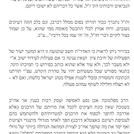
הנביאים ורבותינו הק' ז"ל, אשר כל דבריהם לא ישובו ריקם.
ות"ל נתברך כבוד תורתו בפום ממלל רברבן, וגם בלב הוגה רעיונים
נשגבים, ורוח אמיץ לבלי התבטל מאומה ממי שהוא, על כן יעמוד
כצור לקיים דברי חז"ל, וה' יהי עמו בכל דרכיו"...ע"כ.
בבירור ניתן לראות כי האדר"ת חשב שתנועה זו היא המשך ישיר של
הפעילות של חיבת ציון ושאין ענינה כי אם פעילות לעידוד ישוב א"י
ולא מעבר לכך, ולא עוד אלא שהוא כותב בפירוש כי תמיכתו הינה
בתנאי מפורש שכל מעשיהם יהיו על טהרת הקדש, עפ"י תורתנו
הכתובה והמסורה ומבלי לשנות אפילו מנהג ישראל כלשהו, ואם לא –
לא תצלח וחלילה לשתף עמהם פעולה.
הרב מפלטובה אכן נסע לאסיפה ועסק רבות בענין אך אח"כ
כשנוכח שאין כונת הציונים לקבל את מרותם של הרבנים (אלא
אדרבה להיפך לכפוף את הרבנים למטרותיהם ולהשתמש בהם
לעטיפת רעיונם באצטלא דרבנן) הפך לאחד מגדולי מתנגדי הציונות
ואף יסד את מה שהפך אח"כ לצורת המחאה הגדולה ביותר של גדולי
ישראל נגד הציונות הלא הוא הירחון התורני המפורסם "הפלס" שיצא