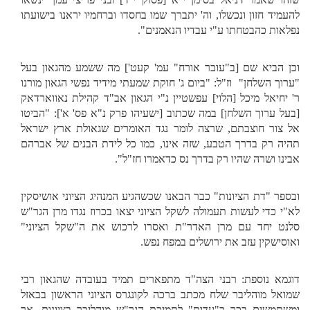
להעמיד חזון ונכשלו, וה' יתברך שמו בחסדו וברחמיו יראנו בישועתו
נפלאות כהבטחתו ע"י עבדיו הנאמנים".
וכן הביא שם [ב"עובר אורח" עמ' קעט'] מה ששמע מהגאון בעל
"ערוך השלחן" וז"ל: "ביום ג' חוקת שמעתי מידיד נפשי הגאון מורנו
ר' יחיאל מיכל [הלוי] עפשטיין נ"י הגאון אב"ד קהילת נאווארדאק
[בעל ערוך השלחן] במה שכתוב [ישעיהו פרק נ"א פס' א']: "הביטו
אל צור חוצבתם, שרצה לומר נגד האומרים שגאולת ארץ ישראל
תהיה רק בדרך הטבע, שזה אינו, כמו כל לידת הבנים של אברהם
אבינו ושרה שהיו רק בדרך נס כדאמרו חז"ל".
ובספר "דת הציונות" כבר הבאנו שכשהגיע המנהיג הציוני אושיסקין
לא"י כדי לעשות תעמולה לשקל הציוני יצאו בכרוז נגדו מרן הגר"ש
סלנט יחד עם מרן האדר"ת ואסרו לרכוש את ה"שקל הציוני"
ואוסישקין עזב את ירושלים במפח נפש.
דוגמא נוספת: רבני הצה"ד מתפארים תמיד בעובדה שהגאון רבי
שמואל מוהליבר שלח מכתב ברכה לקונגרס הציוני הראשון בבאזל
ומשתמשים בכך כ"עדות" לתמיכת הגר"ש מוהליבר בציונות. אך