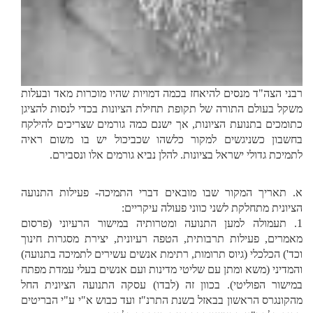
רבני הצה"ד מנסים להיאחז בכמה דמויות שהיו מוכרות מאד ובעלות
משקל בעולם התורה של תקופת תחילת הציונות בכדי לנסות להציגן
כתומכים בתנועת הציונות, אך ישנם כמה גורמים שצריכים להילקח
בחשבון כשניגשים למקור כלשהו שכביכול יש בו משום ראיה
לתמיכת גדולי ישראל בציונות. להלן נביא גורמים אלו ונסבירם.
א. תאריך המקור שבו מובאים דברי התמיכה- פעילות התנועה
הציונית מתחלקת לשני כווני פעולה עיקריים:
1. תעמולה למען התנועה ומטרותיה במישור הרעיוני (פרסום
מאמרים, פעילות תרבותית, הטפה רעיונית, יצירת מסגרות חינוך
וכד') הכלכלי (גיוס תרומות, רתימת אנשים עשירים לתמיכה בתנועה)
והמדיני (משא ומתן עם שליטי מדינות ועם אנשים בעלי עמדת מפתח
במישור הפוליטי). בכוון זה (לבדו) עסקה התנועה הציונית החל
מהקונגרס הראשון בבאזל בשנת התרנ"ז ועד כבוש א"י ע"י הבריטים