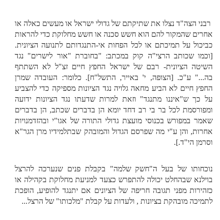
רבני הצה"ד נצלו את שתיקתם של גדולי ישראל או מעשים כאלה או
אחרים שהמקור להם הוא חשש סכנה או חשש מחלוקת כדי להראות
כביכול על תמיכתם או לכל הפחות אי-התנגדותם לתנועה הציונית.
[וכמו שכותב הרצי"ה קוק במכתב: "בחוברת "אור לישרים" נגד
השיטה הציונית- רבם של ישראל החפץ חיים זצ"ל לא השתתף
בה..." ע"כ. [הצופה, י' באייר, התשל"ח]. כלומר: העובדה שמרן
החפץ חיים לא הביע מחאה גלויה נגד הציונות מספיקה כדי להצביע
על כך ש"איננו מתנגד" וזאת למרות שדעתו נגד הציונות ידועה
ומפורסמת לכל בר בי רב דחד יומא הן בדברים שכתב, הן בדברים
שאמר במפורש בכנוסי מועצת גדולי התורה של אגו"י ובהזדמנויות
אחרות, והן ע"י מה שפרסם הגדול והמובהק שבתלמידיו מרן הגר"א
וסרמן הי"ד.].
נוכחותו של בעל ה"חשק שלמה" בקבלת פנים שנערכה להרצל
בוילנא שבהחלט יכולה להתפרש כצעד למניעת מחלוקת בקהילה או
כזהירות מפני תגובה חריפה של הציונים אם יתנגד להופיע, הופכת
לתמיכה מובהקת בציונות , ולעדות על קבלת "מלכותו" של הרצל...