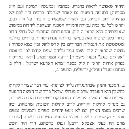
היחיד שאפשר לראות בדבריו, בכתביו, ובמעשיו, תמיכה [וגם היא
מסוייגת] בתנועה הציונית גם לאחר שנתגלה ברבים זדון לבם של
מנהיגיה ורוב חבריה, וגם לאחר שמעשיהם הוכיחו על זדון לבם,
והראו לכל עד כמה עמוקה וחמורה הסכנה הנשקפת ליהדות ממימוש
שאיפותיהם הוא הראי"ה קוק, והתנגדותם הנחרצת של גדולי הדור
בדורו כלפי שיטתו זאת בעיקר בהיותה נוגדת יסודות ברורים בהלכה
ומטשטשת את הגבולות הברורים בין קדש לחול ובין טמא לטהור [
גבולות שהראי"ה קוק עצמו עמד עליהם שנים קודם לכן במאמרו
"אפיקים בנגב" ובעוד מקומות] ידועה ומפורסמת. [ראה באריכות
בפרק אודות הראי"ה קוק בספר "מרא דארעא ישראל", חלק ב'
מנחם מענדל גערליץ, ירושלים, התשס"ג.].
ג. הסכנה והנזק שבהתנגדות גלויה לציונות- עוד דבר שצריך לקחתו
בחשבון הוא העובדה שרבים מגדולי ישראל בדור שבו הציצה התנועה
הציונית לאויר העולם היו מלבד היותם קברניטי עולם התורה שבדור,
גם מנהיגי קהילות יהודיות, לרוב קהילות חשובות ומרכזיות, וכיון
שרבים מעמי הארץ וגם לא מעט יהודים כשרים ותמימים נמשכו
אחר מתק שפתיהם של תעמולני התנועה הציונית ודרשניה [שרבים
מהם היו בעלי אצטלא דרבנן] ונפלו ברשתם, הרי היה חשש