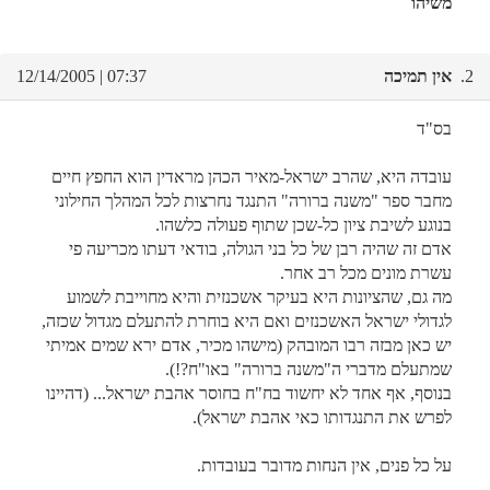
משיהו
2.
אין תמיכה
07:37 | 12/14/2005
בס"ד
עובדה היא, שהרב ישראל-מאיר הכהן מראדין הוא החפץ חיים
מחבר ספר "משנה ברורה" התנגד נחרצות לכל המהלך החילוני
בנוגע לשיבת ציון כל-שכן שתוף פעולה כלשהו.
אדם זה שהיה רבן של כל בני הגולה, בודאי דעתו מכריעה פי
עשרת מונים מכל רב אחר.
מה גם, שהציונות היא בעיקר אשכנזית והיא מחוייבת לשמוע
לגדולי ישראל האשכנזים ואם היא בוחרת להתעלם מגדול שכזה,
יש כאן מבזה רבו המובהק (מישהו מכיר, אדם ירא שמים אמיתי
שמתעלם מדברי ה"משנה ברורה" באו"ח?!).
בנוסף, אף אחד לא יחשוד בח"ח בחוסר אהבת ישראל... (דהיינו
לפרש את התנגדותו כאי אהבת ישראל).
על כל פנים, אין הנחות מדובר בעובדות.