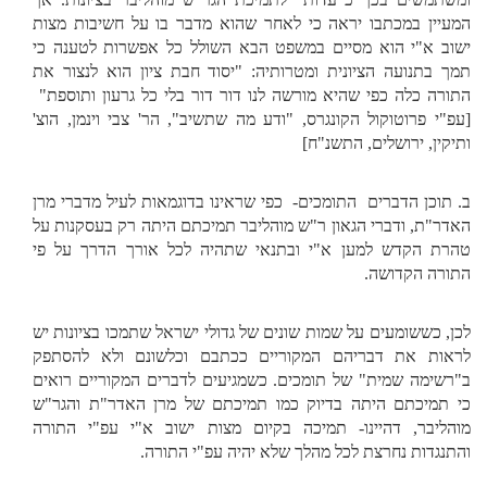
המעיין במכתבו יראה כי לאחר שהוא מדבר בו על חשיבות מצות
ישוב א"י הוא מסיים במשפט הבא השולל כל אפשרות לטענה כי
תמך בתנועה הציונית ומטרותיה: "יסוד חבת ציון הוא לנצור את
התורה כלה כפי שהיא מורשה לנו דור דור בלי כל גרעון ותוספת"
[עפ"י פרוטוקול הקונגרס, "ודע מה שתשיב", הר' צבי וינמן, הוצ'
ותיקין, ירושלים, התשנ"ח]
ב. תוכן הדברים התומכים- כפי שראינו בדוגמאות לעיל מדברי מרן
האדר"ת, ודברי הגאון ר"ש מוהליבר תמיכתם היתה רק בעסקנות על
טהרת הקדש למען א"י ובתנאי שתהיה לכל אורך הדרך על פי
התורה הקדושה.
לכן, כששומעים על שמות שונים של גדולי ישראל שתמכו בציונות יש
לראות את דבריהם המקוריים ככתבם וכלשונם ולא להסתפק
ב"רשימה שמית" של תומכים. כשמגיעים לדברים המקוריים רואים
כי תמיכתם היתה בדיוק כמו תמיכתם של מרן האדר"ת והגר"ש
מוהליבר, דהיינו- תמיכה בקיום מצות ישוב א"י עפ"י התורה
והתנגדות נחרצת לכל מהלך שלא יהיה עפ"י התורה.