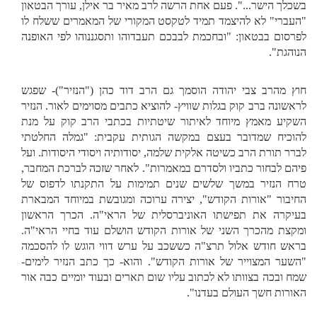
בשכלך הישר...". פעם אחת הרשה לרב מאיר בר אילן, עורך הבטאון
"העברי" לא להיצמד תמיד לטקסט המקורי של המאמרים ששלח לו
לפרסום בבטאון: "ובחכמת לבבכם תעבדוהו ותסגננוהו לפי האופנה
הנוהגת".
חוץ מהרב צבי יהודה הוסמך גם הרב דוד כהן ("הנזיר")- שפגש
לראשונה ברב קוק בגלות שוויץ- להוציא כתבים מסוימים לאור. הנזיר
השקיע מאמץ מיוחד לאיתור שיטתיות בכתבי הרב קוק על מנת
להוכיח שמדובר בעצם במקשה הגותית עקבית: "גמלה החלטתי
לברר תורת הרב כשיטה אלקית שלמה, יסודותיה ויסודי היסודות. ועל
פיהם לבחור כתביו ולסדרם במאמרות". לאחר שזכה לברכת המחבר,
טרח הנזיר במשך שלשים שנים תמימות על התקנתו לדפוס של
החיבור "אורות הקודש", יצירה ערוכה ומגובשת במיוחד המבארת
בעיקרה את תפישתו האוניברסלית של הראי"ה. הכרך הראשון
ומקצת מהכרך השני של אורות הקודש הושלם עוד בחיי הראי"ה.
בראש חודש אלול תרצ"ה כששכב על ערש דווי הוגש לו להסכמה
"השער המצוייר של אורות הקודש". והוא- כך כתב הנזיר לימים-
שמח ובכה בצוותו לא לכתוב עליו שום תארים ובעוד יומיים כבה אור
האורות חשך העולם בעדנו".