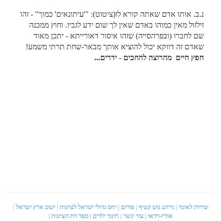
נ.ב. אותו אדם שאתה קורא לו(ציטוט): "'עיתונאים' כמוך" - זהו
זילזול מאין כמוהו באדם שאין לך שום ידע לגביו. וחוץ ממכנה
שם לחברו (ובפרהסייה) שזהו איסור דאורייתא - יתכן מאוד
שאדם זה דווקא יכול להוציא אותך מבאר-שחת תרתי משמע!
חפץ חיים מהרוצה להחכים - ידרים...
שירות לאומי
|
גירוש גוש קטיף
|
פורום
|
יחס גדולי ישראל לציונות
|
ישוב ארץ ישראל
|
אודיו-וידאו
|
צור קשר
|
חינוך ילדים
|
ספר דת הציונות
|