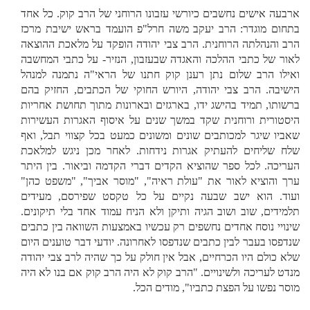
ארבעה אישים נחשבים כיורשי עזבונו הרוחני של הרב קוק. כל אחד
בתחום מוגדר: הרב יעקב משה חרל"פ הועמד בראש ישיבת מרכז
הרב והנהלתה הרוחנית. הרב צבי יהודה הופקד על מלאכת ההוצאה
לאור של כתבי ההלכה והאגדה שבעזבון, הנזיר- על כתבי המחשבה
ואילו הרב שלום נתן רענן קוק חתנו של הראי"ה נתמנה למנהל
הישיבה. הרב צבי יהודה, היורש החוקי של הכתבים, החזיק בהם
ברשותו, תמיד בהישג ידו, בארגזים ובארונות מתוך תחושת אחריות
היסטורית ורוחנית שקד במשך שנים על איסוף האגרות העשירות
שאביו שיגר למכותבים שונים ומשונים כמעט בכל קצווי תבל, ואף
שלח שליחים להעתיק אגרות נידחות. לאחר מכן ניגש למלאכת
העריכה. לכל ספר שהוציא הקדים דברי הקדמה וביאור. בין היתר
ערך והוציא לאור את "עולת ראיה", "מוסר אביך", "משפט כהן"
ועוד. הוא ישב שבעה נקיים על כל טקסט שפירסם, מעידים
תלמידים, שוב ושוב הגיה ותיקן ולא הניח עמוד אחד בלי תיקונים.
שינויי נוסח אחדים נחשפים רק עכשיו באמצעות השוואה בין כתבים
שנדפסו בעבר לבין כתבים שנדפסו לאחרונה. יודעי דבר טוענים היום
שלא כולם היו הכרחיים, אבל אין חולק על כך שהיה לרב צבי יהודה
מנדט לעריכה ולשינויים. "הרב קוק לא היה הרב קוק אם בנו לא היה
מוסר נפשו על הפצת כתביו", מודים הכל.