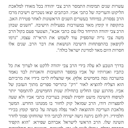
עשרות שנים תמימות התמסר הרב צבי יהודה בכל מאודו למלאכת
הליקוט והעריכה של כתבי אביו. הכתבים יצאו נשכרים וישיבת מרכז
הרב נפסדת, במיוחד בעשרים השנים הראשונות לאחר פטירת האב.
בתקופה זו קימץ מאד במעורבות בפעילות הישיבה. "השנים שבהן
הרב צבי יהודה התייחד כולו עם כתבי אבא", הצטער פעם בקול הרב
משה צבי נריה שהספיק עוד לשמש את הראי"ה עצמו, "גרמו
לקיפאון בהתפתחות הישיבה הנושאת את דבר הרב. שנים אלו
חסרות היום מאד למדינת ישראל כולה".
בדרך הטבע לא עלה בידי הרב צבי יהודה ללקט או לערוך את כל
כתביו ואגרותיו של אביו (מספר התשובות והאגרות לבד נאמד
בהערכה גסה בחמישים אלף). אף שהצליח לרכז בידיו את מרביתם
הוא הצליח להוציא לאור "רק" כתריסר ספרים מתוך העזבון של
אביו. מהרגע שבו החליט בתחילת שנות החמישים, להתמסר יותר
לטיפוח הישיבה מיעט יחסית לעסוק בעריכת כתבי אביו ולא שעה
להפצרות דודו, הרב שמואל קוק לחזור בו ממנהגו החדש. המשך
מלאכת העריכה וההוצאה לאור נפלה מעתה על כתפי קומץ בכירי
תלמידיו. רק להם ניתנה גישה ישירה לכתבי היד שהוחזקו סמוך לחדר
השינה שלו. הרב הראשי לישראל אברהם שפירא: "הוא הקפיד