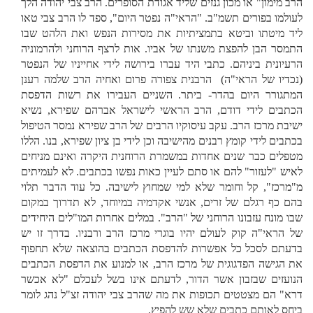
הרב מימון" או מכון גנזים שליד אגודת הסופרים. הרב צבי יהודה הלך
לעולמו בפורים תשמ"ב. "הראי"ה נפטר היום", ספד לו הרב צבי טאו
ליד מיטתו וביטא בתמציתיות את מסירות הנפש ואת הלהט שבו
התמסר הבן להפצת משנתו של אביו. אות לרצף הרוחני ולהרמוניה
הרעיונית ביניהם. כתבי היד עברו בירושה לידי אחייניו של הנפטר
(נכדיו של הראי"ה) הרבנית צפורה פרום ואחיה הרב שלמה רענן
המתגורר היום בהדר- ביתר. השניים העבירו את רשות הדפסת
הכתבים לידי דודם, הרב הראשי לישראל אברהם שפירא, נשיא
ישיבת מרכז הרב. עקב עיסוקיו הרבים של הרב שפירא נמסר הטיפול
בכתבים לידי קומץ רבנים מהישיבה וכן לידי בן ציון שפירא, בנו. הללו
מטפלים כבר שנים אחדות במשמרת הרוחנית היקרה ואינם מניחים
לאיש "לעזור" להם או סתם לעיין כאות נפשו בכתבים. לא לעמיתים
מ"מרכז", קל וחומר שלא למי שמחוץ לישיבה. כל עוד הדבר תלוי
בהם כף רגלם של זרים, אנשי אקדמיה במיוחד, לא תדרוך במקום
שבו מונח עזבונו הרוחני של "הרב". במלים אחרות המו"לים היחידים
של הראי"ה קוק לעולם יהיו בוגרי מרכז הרב ורבניו. בדרך זו יש
בדעתם לסכל כל אפשרות להדפסת הכתבים בהוצאה שלא תחפוף
את הגישה הפדגוגית של מרכז הרב, או למנוע את הדפסת הכתבים
הנועזים שבזבון אשר הדור, לדעתם אינו בשל לעכלם "לא אכשר
דרא" הם מצטטים תכופות את מה שהרב צבי יהודה זצ"ל נהג לומר
ביחס לאותם כתבים שלא שש להפיץ.