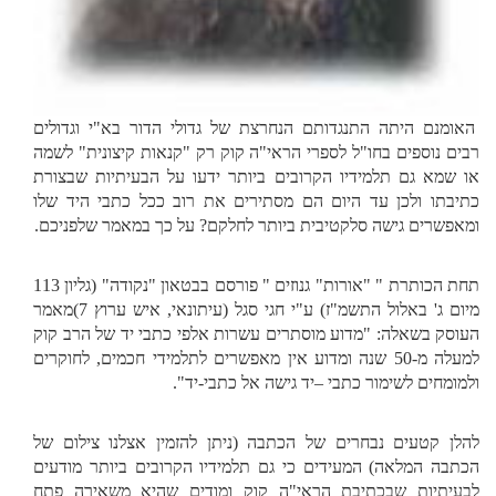
האומנם היתה התנגדותם הנחרצת של גדולי הדור בא"י וגדולים
רבים נוספים בחו"ל לספרי הראי"ה קוק רק "קנאות קיצונית" לשמה
או שמא גם תלמידיו הקרובים ביותר ידעו על הבעיתיות שבצורת
כתיבתו ולכן עד היום הם מסתירים את רוב ככל כתבי היד שלו
ומאפשרים גישה סלקטיבית ביותר לחלקם? על כך במאמר שלפניכם.
תחת הכותרת " "אורות" גנוזים " פורסם בבטאון "נקודה" (גליון 113
מיום ג' באלול התשמ"ז) ע"י חגי סגל (עיתונאי, איש ערוץ 7)מאמר
העוסק בשאלה: "מדוע מוסתרים עשרות אלפי כתבי יד של הרב קוק
למעלה מ-50 שנה ומדוע אין מאפשרים לתלמידי חכמים, לחוקרים
ולמומחים לשימור כתבי –יד גישה אל כתבי-יד".
להלן קטעים נבחרים של הכתבה (ניתן להזמין אצלנו צילום של
הכתבה המלאה) המעידים כי גם תלמידיו הקרובים ביותר מודעים
לבעיתיות שבכתיבת הראי"ה קוק ומודים שהיא משאירה פתח