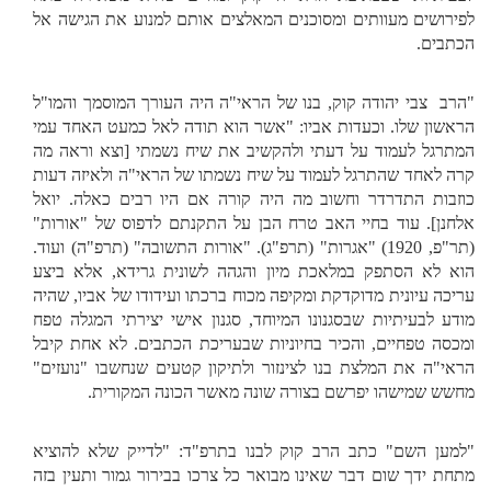
לפירושים מעוותים ומסוכנים המאלצים אותם למנוע את הגישה אל
הכתבים.
"הרב צבי יהודה קוק, בנו של הראי"ה היה העורך המוסמך והמו"ל
הראשון שלו. וכעדות אביו: "אשר הוא תודה לאל כמעט האחד עמי
המתרגל לעמוד על דעתי ולהקשיב את שיח נשמתי [וצא וראה מה
קרה לאחד שהתרגל לעמוד על שיח נשמתו של הראי"ה ולאיזה דעות
כוזבות התדרדר וחשוב מה היה קורה אם היו רבים כאלה. יואל
אלחנן]. עוד בחיי האב טרח הבן על התקנתם לדפוס של "אורות"
(תר"פ, 1920) "אגרות" (תרפ"ג). "אורות התשובה" (תרפ"ה) ועוד.
הוא לא הסתפק במלאכת מיון והגהה לשונית גרידא, אלא ביצע
עריכה עיונית מדוקדקת ומקיפה מכוח ברכתו ועידודו של אביו, שהיה
מודע לבעיתיות שבסגנונו המיוחד, סגנון אישי יצירתי המגלה טפח
ומכסה טפחיים, והכיר בחיוניות שבעריכת הכתבים. לא אחת קיבל
הראי"ה את המלצת בנו לצינזור ולתיקון קטעים שנחשבו "נועזים"
מחשש שמישהו יפרשם בצורה שונה מאשר הכונה המקורית.
"למען השם" כתב הרב קוק לבנו בתרפ"ד: "לדייק שלא להוציא
מתחת ידך שום דבר שאינו מבואר כל צרכו בבירור גמור ותעין בזה