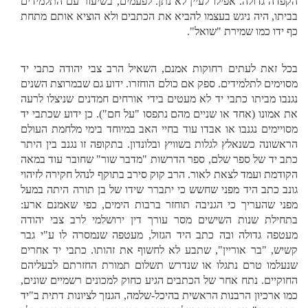
הקפדה גדולה. אפילו לעיין לא נתן. לפעמים, בשיעור עם התלמידים
בביתו, היה ניגש בעצמו להביא את הכתבים ולא הוציא אותם מתחת
כף ידו כמו שמירת "שואל".
בכל זאת לעתים רחוקות אמנם, השאיל הרב צבי יהודה כתבי יד
מסוימים לתלמידים. ספק אם כולם הוחזרו. ידוע גם שבמרוצת השנים
נגנבו מביתו כתבי יד לא מעטים בידי אורחים חמדנים שניצלו לרעה
את אמונו (אחד או שניים מהם נתפסו "על חם"). כן ידוע שכתבי יד
מסויימים נגנבו או אבדו עוד בחיי האב במיוחד בימי מלחמת העולם
הראשונה כשנאלץ לגלות בשוויץ ובלונדון. בתקופה זו נגנב בין היתר
כתב יד של ספר שלם, ספר הדרשות "מדבר שור" שחובר עוד במאה
הקודמת ועמד לצאת לאור. הרב קוק סירב בתוקף לנהל חקירה לזיהוי
גונב כתב היד מפני שחשש כי יתברר שידו של בן תורה היתה במעל
מפני שהעריך כי הגניבה תוחזר ברבות הימים, כפי שאמנם ארע:
בתחילת שנות השישים מסר עורך דין ירושלמי לרב צבי יהודה
מעטפה גדולה ובה כתב היד הגזול, מעטפה שנמסרה לו ע"י גבר
קשיש, "בר אוריין", שתבע לא לחשוף את זהותו. כתבי יד אחרים
שנעלמו טרם נתגלו או שנדרש תשלום תמורת החזרתם לבעליהם
החוקיים. נתח אחר של הכתבים הגיע כחוק למכונים רשמיים שונים,
כמו ארכיון הרבנות הראשית בהיכל-שלמה, הגנזך לציונות דתית ב"יד