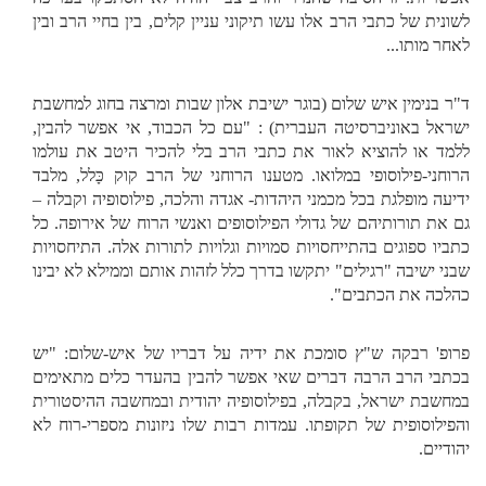
לשונית של כתבי הרב אלו עשו תיקוני עניין קלים, בין בחיי הרב ובין
לאחר מותו...
ד"ר בנימין איש שלום (בוגר ישיבת אלון שבות ומרצה בחוג למחשבת
ישראל באוניברסיטה העברית) : "עם כל הכבוד, אי אפשר להבין,
ללמד או להוציא לאור את כתבי הרב בלי להכיר היטב את עולמו
הרוחני-פילוסופי במלואו. מטענו הרוחני של הרב קוק כָּלל, מלבד
ידיעה מופלגת בכל מכמני היהדות- אגדה והלכה, פילוסופיה וקבלה –
גם את תורותיהם של גדולי הפילוסופים ואנשי הרוח של אירופה. כל
כתביו ספוגים בהתייחסויות סמויות וגלויות לתורות אלה. התיחסויות
שבני ישיבה "רגילים" יתקשו בדרך כלל לזהות אותם וממילא לא יבינו
כהלכה את הכתבים".
פרופ' רבקה ש"ץ סומכת את ידיה על דבריו של איש-שלום: "יש
בכתבי הרב הרבה דברים שאי אפשר להבין בהעדר כלים מתאימים
במחשבת ישראל, בקבלה, בפילוסופיה יהודית ובמחשבה ההיסטורית
והפילוסופית של תקופתו. עמדות רבות שלו ניזונות מספרי-רוח לא
יהודיים.