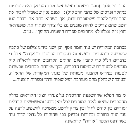
הרב בני אלון (מוצג במאמר כאיש אשכולות העוסק באינטנסיביות
במחקר ופרסום של כתבי הרב קוק) : "אמנם נכון שבשביל להכיר את
הרב צריך להכיר פילוסופיות זרות, אך כשהוא כתב את דבריו הוא
חשב שהם צריכים להיות מובנים גם בלי צורך לפתוח את שופנהואר
וחוץ מזה אצלנו לא מחרימים ספרות חיצונית. ההיפך"... ע"כ.
בכתבה המקורית יש עוד חומר נוסף, וכן ישנו בידינו צילום של כתבה
שהופיעה ב"מעריב" בנושא זה בעקבות הפרסום ב"נקודה" אבל די
בדברים הנ"ל כדי להבין שגם החוגים הקרובים יותר לראי"ה קוק
מודעים לבעיתיות שבניסוח הדברים, בכך שמונחת בכתבים אפשרות
לטעות בפירוש ולהבנה מעוותת של כונתו המקורית של הראי"ה,
ובעובדה שבחלק מהם מעורבת "פילוסופיה זרה" וספרות חיצונית...
אז מה הפלא שההשפעה ההרסנית על צעירי הצאן הקוראים בחלק
מהספרים שיצאו לאור המופצים לכל מאן דבעי ומטשטשים הבדלים
יסודיים בין קודש לחול ובין צדיק לרשע ממשיכה להשפיע לרעה על
עוד ועוד בחורים ובחורות ובדיוק כפי שהזהירו כל גדולי הדור עוד
כשהודפס הספר "אורות" לראשונה