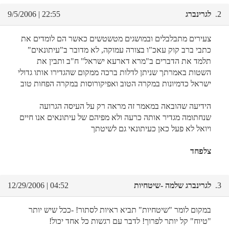
2.
לגרינברג
22:55 | 9/5/2006
צעירים מתבלבלים ובמושגים מטשטשים כאשר הם לומדים את
כתבי ברב קוק עאכ"ו בצורה עמוקה, לא מדובר ב"עיתונאים"
תלמד את הדברים ב"מרא דארעא ישראל" ח"ב ותבין את
השטות באמרתך שניתן לדלות ברכה ממקום שהגדירו אותו גדולי
ישראל כדמיונות במקרה הטוב ואפיקורוסות במקרה הפחות טוב
הידיעה שהובאה במאמר זה מראה רק על העיסה הגרועה
שנחתומה מגדיר אותה כרעה ולא מפיהם של עיתונאים אנו חיים
ויואל לא פעל כאן כעיתונאי גם לשיטתך
צלפחד
3.
לגרינברג שלמה -שיטחיות
04:52 | 12/29/2006
במקום לומר "שיטחיות" תביא ראיות לסתור! -ככל שיש יותר
"טיוח" קל יותר לפרוך! לדבר עם רגשות כל אחד יכול!