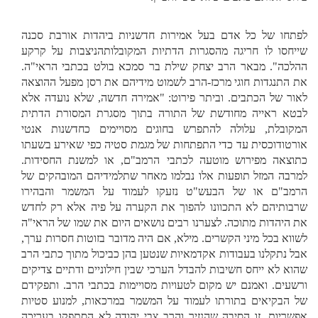
לפתחו של כל אדם בעל אמירות חדשניות ביהדות אורבת סכנה
שייחסו לו חריגה מהסגרות הדתיות המקובלותהניצבות על קרקע
ההלכה". מבאר הרב יצחק שילת בר סמכא בולט בכתבי הראי"ה.
את התנגדות חוגי מרכז-הרב לשמוט מידיהם את רסן מפעל ההוצאה
לאור של הכתבים. וביתר פירוט: "אמירה חדשה, שלא נועדה אלא
לבטא ראייה מחודשת של התורה בתוך מסגרת המסורת הדתית
המקובלת, עלולה להתפרש בחוגים מסויימים כחדשנות אנטי
אורטודוכסית עד כדי התפתחות של מגמת סטיה כפי שאירע בשעתו
כתוצאה מפירוש מוטעה לכתבי הרמב"ם, או למשנת החסידות.
למרבה המזל תופעות אלו נבלמו מאחר שתלמידיהם המובהקים של
הרמב"ם או של הבעש"ט נזעקו לעמוד על המשמר והבהירו
שרבותיהם לא התכוונו להפוך את הקערה על פיה אלא רק לחדש
את היהדות מתוכה. לצערנו רבים נושאים היום את שמו של הראי"ה
לשווא בכל מיני הקשרים. מילא, אם היה מדובר בזוטות חסרות ערך,
אבל נתקלנו בעבודות אקדמאיות שנטען בהן כביכול מתוך כתבי הרב
שהוא לא ייחס חשיבות להבדל הערכי שבין חילוניים ודתיים צדיקים
ורשעים. ואמנם יש מקום לטעויות מסויימות בכתבי הרב. ותפקידם
של הבקיאים בתורתו לעמוד על המשמר במרכאות, למנוע סטיות
אפשריות. זו הסיבה שהנזיר והרב צבי יהודה לא הסתפקו בעריכה