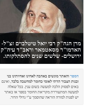
מרן הגה"ק רבי יואל טיטלבוים זצ"ל-
האדמו"ר מסאטמאר וראב"ד עיה"ק
ירושלים- שלשים שנים להסתלקותו.
הספר
והאתר מוגשים באהבה לאחינו ואחיותינו בני
ובנות הצבור הדתי לאומי כחומר למחשבה בלבד
, ואינם
באים לפסוק הלכה למעשה בשום ענין. בכל שאלה
למעשה המתעוררת מקריאת החומר בספר או באתר
יש לפנות למורה הוראה שהוסמך ע"י גדולי הדור.