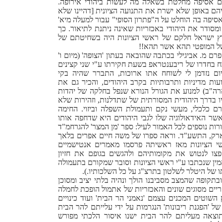
ם אסיפה מחלטת בשאלה מה לעשות ביהודי אירופה.
ם באופן שלא ישרת את התנועה הציונית [דהיינו שלא
סיפה בה הוחלט על ה"פתרון הסופי" עבור למעלה מיא'
מסודר את היהודי באכזריות שאינה ניתנת לתיאור. כך
ץ ישראל חלקם של ראשי הציונות היה בשחיטתם של
של המופטי תהא אשר תהא!!
רם מ. אביגילי בכתבה שהובאה בעתון 'הצופה' (מיום ו'
וכח בחדרו של ריבענטראפ בשעת חקירתו ע"י שני קצינים
יום נזדמן לי לשוחח אתו ארוכות, התברר שהיה בקי
ועות מדיניות ותרבותיות בקרב היהודים, והכיר גם את
ארה"ב) למנוע את הגורל הנורא שנפל בחלקה של יהדות
פיו בדרך היהודית המסורתית של שתדלנות, וזהירות שלא
ם כלכלי, מעשי נקם ותעמולת השפלה וביזוי. החימה
שר האידאולוגיה שלו לגבי היהודים היא שדחפה אותו
כחדה של העם היהודי". ('אות קין', מ. וזלמן, עמ' 234, מקורות נוספים לכל האמור לעיל: ספר 'מן המצר' להגרחמ"ד
יו יארק, התשע"ד. וראה ספרו של משה חיים אפרים בלאך
שי הציונות מאז ראשיתה פרסמו מאמרים אנטישמיים
צו לנטוש את מקומותיהם ולהגשים בגופם את חזיון
ן שנכתבו ע"י ראשי הציונות וסובר שמקורם בתעמולה
ו של היטלר לשלטון בתרצ"ג על כל השלכותיו.).
בתקופה שהמצב מסביבנו הולך ונהיה בלתי יציב ומסוכן
זריים מסוגים שונים והאכזריות של אתמול הופכת לחמלה
שוטים המכנים עצמם 'נאמני הר הבית' ועוד כינויים
 'הפגנת ריבונות' הנגרמות על ידי עלייתם להר הבית
וצאה מעליתם להר הבית ישנו איסור הלכתי מפורש