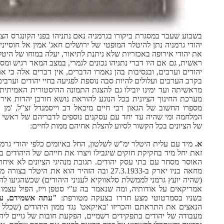
בשבוע שעבר במסגרת ביקורו בגרמניה נאם נתניהו בפני הקונגרס הצי
יהודי גרמניה נתן להיטלר המופטי של ירושלים חאג' אמין אל חוסיי
את יהודי אירופה באכזריות שלא ניתנת לתיאור, יעלה במוחו של היטלר,
ראשית, גם אם היו דברי נתניהו נכונים לגמרי, במצב המאד רגיש ומ
יהודים וערבים, ובנסיבות בהן נאמרו הדברים, אין דברים אלה כי 
בקרב הערבים ועלולים להיות סבה נוספת לפגיעה בחיי יהודים וערבים
מראשיתה ועד ימינו יובילו גם להצגת התמונה ההיסטורית האמיתי
מערכת החינוך הציונית בכל הנוגע להוראת נושא חורבן יהדות אירו
מספרו החשוב של הגאון רבי חיים מיכאל דב וייסמנדל זצ"ל, 'מן 
המלחמה ומי שהיה עד יחד עם עסקנים נוספים לדבריהם של ראשי ה
של הציונים בכל הקשור לסיוע להצלת אחיהם ממות לחיים:
א.
מיד עם עלית היטלר ימ"ש לשלטון, החל באיומים כלפי יהודי גרמנ
זאת יחל מיד בחקיקת חוקים שיגבילו ויצרו את חייהם של היהודים ב
האוסר מסחר עם בתי עסק יהודים. תגובת מנהיגי הציונים לא איחרה
מחאה בניו יארק ב-27.3.1933 ובה הזהיר הוא את
(שהיה יועץ גרמני לממשלת סלאווקיא לעניני היהודים) שכשהגיעו לה
אמריקאים על אודותיה, ומה שנאמר בה ע"י סטפן וייז, הפיל עצמו ב
בשניו בסמרטוטי מצע חדרו בצעקה מטורפת:
"עתה אשמידם, ע
הנאצים את התראתם והכריזו 'באיקאט' נגד ממון היהודים (שכלל אי
מעבודה של יהודים בתפקידים רשמיים, הפקעת חובות של גויים ליהודים