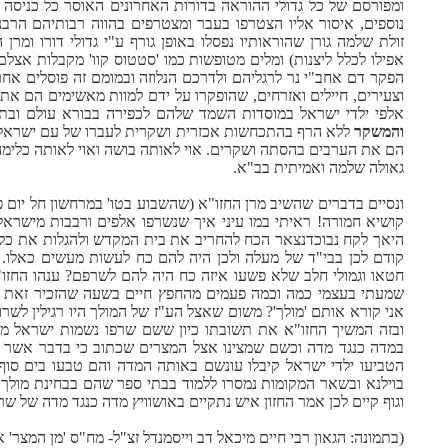
ומפורסם של כל גדולי ההוראה בדורות האחרונים האוסר כל כניסה
נוספים, איסור אליו הצטרפו בעבר ומצטרפים בהווה רבותיהם הרבנ
זולת שלמה גורן שהוראותיו נפסלו באופן גורף ע"י גדולי דורו ומר
אפילו לכלל ליצנות) ומלים מטופשות כמו 'סטטוס קוו' מקבלות אצ
הפקר דם אחב"י נר לרגליהם ולדרכם הנלוזה ובמומם זה פוסלים אח
וצעירים, חיילים ואזרחים, שהופקרו על ידם למוות מאשימים הם את
אלפי ילדי ישראל במוסדות השמד שלהם לכפירה בבורא עולם ובתור
והמשקר
ללא הרף בהתכחשות אכזרית ושקרית לעברו של עם ישראל 
הם את הערבים בהסתה ושקרים. אוי לאותה בושה ואוי לאותה כלימה. 
גאולה שלמה ואמיתית בב"א.
ונסיים בדברים שהשיב מרן החזו"א (שהשבוע בטו' במרחשון חל יום פטי
קושיא חמורה! ראיתי במו עיני איך שנשרפו אלפים ורבבות מישראל 
היאך לקח נבוכדנצאר הכח להחריב את בית המקדש ולהגלות את כלל 
קודם לכן בבי"ד של מעלה ולכן היה להם כח לעשות מעשים כאלו. 
חטאו וגמולי חלב שלא פשעו איזה כח היה להם לשרפם? ענהו החזו"
שמעתי בעצמי כמה וכמה פעמים מהחפץ חיים בשעה שהזכיר זאת ב
אני קורא אותם 'מולך'? משום שאצל הע"ז של המולך היו רגילין לשרו
ובזה המשיך החזו"א את תשובתו כיון ששם שרפו נשמות ישראל ממי
במדה כנגד מדה וכשם שמצינו אצל המצרים שכתוב כי בדבר אשר זדו
הטביעו ילדי ישראל קיבלו עונשם באותה המדה והם טבעו בים סוף 
בוילנא ובשאר המקומות נמסרו ללמוד בבתי ספר שהם בבחינת מולך
וגוף קיים לכן אמר החזון איש נתקיים באושוויץ מדה כנגד מדה של שר
(בתמונה: הגאון רבי חיים מיכאל דב וייסמנדל זצ"ל- מח"ס 'מן המצר' 