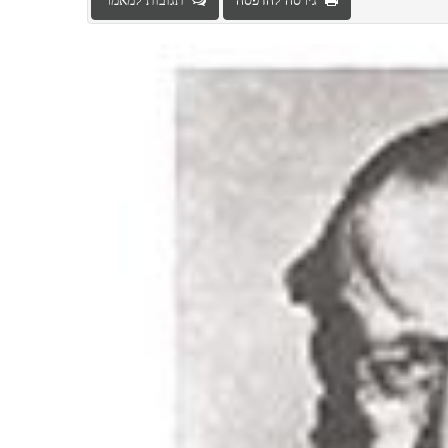
גירסה להדפסה
תגובות למאמר