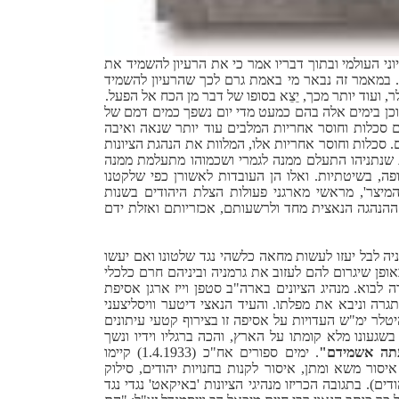
וני העולמי ובתוך דבריו אמר כי את הרעיון להשמיד את
ני. במאמר זה נבאר מי באמת גרם לכך שהרעיון להשמיד
 ועוד יותר מכך, יֵצֵא בסופו של דבר מן הכח אל הפעל.
סוכן בימים אלה בהם כמעט מדי יום נשפך כמים דמם של
אם סכלות וחוסר אחריות המלבים עוד יותר שנאה ואיבה
. סכלות וחוסר אחריות אלו, המלוות את הנהגת הציונות
ת שנתניהו התעלם ממנה לגמרי ושכמוהו מתעלמת ממנה
פה, בשיטתיות. ואלו הן העובדות לאשורן כפי שלקטנו
המיצר', מראשי מארגני פעולות הצלת היהודים בשנות
הנהגה הנאצית מחד ולרשעותם, אכזריותם ואזלת ידם
יה לבל יעזו לעשות מחאה כלשהי נגד שלטונו ואם יעשו
אופן שיגרום להם לעזוב את גרמניה וביניהם חרם כלכלי
 לבוא. מנהיג הציונים בארה"ב סטפן וייז ארגן אסיפת
 היטלר בצורה מתגרה וניבא את מפלתו. והעיד הנאצי דיטער וויסליצעני
יטלר ימ"ש העדויות על אסיפה זו בצירוף קטעי עיתונים
שגעונו מלא קומתו על הארץ, והכה ברגליו וידיו ונשך
תה אשמידם"
. ימים ספורים אח"כ (1.4.1933) קיימו
סור משא ומתן, איסור לקנות בחנויות יהודים, סילוק
). בתגובה הכריזו מנהיגי הציונות 'באיקאט' נגדי נגד