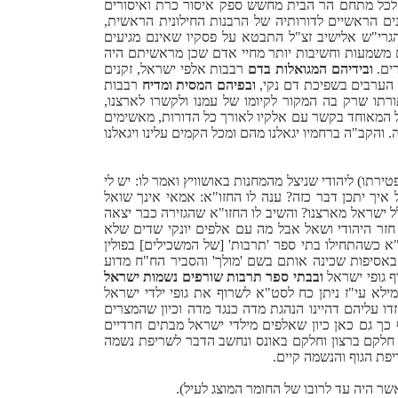
 לכל מתחם הר הבית מחשש ספק איסור כרת ואיסורים
ים הראשיים לדורותיה של הרבנות החילונית הראשית,
ן הגרי"ש אלישיב זצ"ל התבטא על פסקיו שאינם מגיעים
לם משמעות וחשיבות יותר מחיי אדם שכן מראשיתם היה
רים.
ובידיהם המגואלות בדם
רבבות אלפי ישראל, זקנים
 הערבים בשפיכת דם נקי,
ובפיהם המסית ומדיח
רבבות
תו שרק בה המקור לקיומו של עמנו ולקשרו לארצנו,
המאוחד בקשר עם אלקיו לאורך כל הדורות, מאשימים
והקב"ה ברחמיו יגאלנו מהם ומכל הקמים עלינו ויגאלנו
רתו) ליהודי שניצל מהמחנות באושוויץ ואמר לו: יש לי
איך יתכן דבר כזה? ענה לו החזו"א: אמאי אינך שואל
ישראל מארצנו? והשיב לו החזו"א שהגזירה כבר יצאה
חזר היהודי ושאל אבל מה עם אלפים יונקי שדים שלא
א כשהתחילו בתי ספר 'תרבות' [של המשכילים] בפולין
אסיפות שכינה אותם בשם 'מולך' והסביר הח"ח מדוע
ף גופי ישראל
ובבתי ספר תרבות שורפים נשמות ישראל
לא עי"ז ניתן כח לסט"א לשרוף את גופי ילדי ישראל
 עליהם דהיינו הנהגת מדה כנגד מדה וכיון שהמצרים
כך גם כאן כיון שאלפים מילדי ישראל מבתים חרדיים
 חלקם ברצון וחלקם באונס ונחשב הדבר לשריפת נשמה
יפת הגוף והנשמה קיים.
אשר היה עד לרובו של החומר המוצג לעיל).