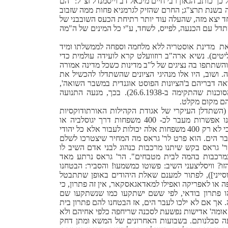
ך כותב הגאון רבי חיים מיכאל דב וייסמנדל זצ"ל: "הם
ה בשנת תרצ"ג; החרם שהזיק לגרמניא פחות ממה שזבוב
חד יצא מזה, שהעלה עוד יותר רתיחת הכעס השובבני של
תדל עם הכנעה, לפייס, לשחד, ע"י כל המינים של ה"מה
את
מדינת אוסטריה ללא מלחמה וספחה לממשלתו ומיד
יטים). נשיא ארה"ב רוזוועלט קרא לועידה עולמית כדי
השתתפו בה נציגים של ל"ב מדינות כשכל מדינה אמורה
 ושוב, היו אלו מנהיגי הציונים שהשתדלו להכשיל את
אה דבריהם ב'הציונות הפוסט אוגנדית במשבר השואה',
שבתי בית צבי, עמ' 180-181 שם הובאו הפרוטוקולים מישיבת הסוכנות שהתקימה ב-26.6.1938). בכך, מנעה התנועה
הם מקום מקלט.
(השתדלן העיקרי של אגודת הקהילות האורתודוקסיות
ואחד מראשי 'אגוד היהודים' באותם ימים) לאחר שהלה בקש ממנו אפשרות מעבר לכ- 400 משפחות דרך יגוסלביה או
אוסטריה לטריעסט. בצורה מפתיעה ענה וויסליצעני לר' שלמה גרוס כי לא רק 400 משפחות אלה יכולות לעבור אלא כל יהודי
בר הים. הוא פרט לר' גראס מה המחיר שיצטרכו לשלם
 גראס בקש שיתנו מרכבות כנהוג לבני אדם השיב לו
במרכבות בהמה לבית מטבחים". הר' גראס נרתע מאד
? וויסליצעני השיב: פשוטו כמשמעו! והסביר: הבטחנו
חוסייני]), לפתור למענם שאלת היהודים באופן שתתבטל
 או לאפריקה ואפילו למאדאגאסקאר, אין זה פתרון, כי
הו פתרון בודאי, לפי ששם ישתקעו כמו שנשתקעו שם
. אך אם לא ילכו לעבר הים, אז הבטחנו להם פתרון בית
י האומה' אדישות נפשעת לסכנה שריחפה כלפי אחיהם ולא
ה סבלנותם. בשבועות האחרונים של המשא ומתן דחק