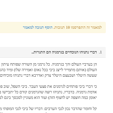
למאמר זה התפרסמו 10 תגובות.
הוסף תגובה למאמר
1.
דברי נתניהו הנוכחיים בגרמניה הם התגרות..
הן בערביי העולם והך בגרמניה. כל גרמני מן השורה שפותח עיתון 
העולם (אותם מתמייר לייצג ביבי בכל נאום ואמירה שלו) ומיד כה
שעשה היטלר ושבעצם היטלר צדק ואדרבא דברי נתניהו מוכיחים 
כי דברי ביבי פותחים לגרמנים את פצעי העבר. ביבי השפל, שוב פ
אדמת גרמניה. בדבריו, נתניהו רוצה שהגרמנים קודם כל יתביישו
יאומן כמה חוצפה יש לחצוף הזה) ועוד הוא מעוניין לסכסך בינם ל
קל וחומר שהדבר נכון לגבי הערבים: דבריו של ביבי לגבי המופתי