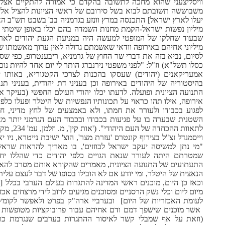
וויסליצעני שהוא מחכה לתשובה בהקדם כי אמורה להתקיים אצל
משבוששה תשובתם לבוא בשל סירובם של ראשי הציונות להציל אליה
יעלו לארץ ישראל] התכנסה במרץ וונזע בגרמניה בב' בשבט תש"ב הא
מיליון נפשות ישראל-הקמת מחנות השמדה בהם יכלו באופן שיטתי ו
שבעוד שחלקו של המופטי למעשה היה במניעת הגעת יהודים לאר
מיליוני אחיהם באירופה וודאי שאשמתם גדולה לאין ערוך מאשמתו 
לסיום, נביא בזה את דברי שר החוץ של גרמניא, ריבענטרופ, כפי שספ
כסלו תשל"א) וז"ל: "לפני משפטי נירנברג הותר לי יום אחד להיות נ
אמעריקאנים (יהודים) שעסקו בהכנות לצרכי הקטגוריא, באותו 
בהיסטוריה של היהודים באירופה וכן בעניני דת יהודית, בעניני תנ
התנועה הציונית ופועלה. לדעתו יכלו יהודי העולם החפשי (בעיקר 
אירופה, אילו תהו כראוי על תכונותיו הנפשיות של היטלר ופעלו כל
לפגוע בכבודו ולעורר את חמתו, ולא באמצעים של לחץ מדיני, חר
השטנית שבערה בו על פגיעות בכבודו ובכבוד העם הגרמני יותר מא
לתאוות הה
וייסמנדל זצ"ל בצירוף קונטרס 'עזרת מצר', הוצ' ישיבת נייטרא, נ
"מי נתן למשיסה יעקב ישראל לבוזזים', בו מאריך להראות שרא
שמטרתם היתה לעורר שנאת הגויים כלפי יהודים כדי שהללו יחפ
התעתועים של התנועה הציונית, מאמרים שהקורא אותם מסרב להאמי
הנאצית של היטלר, ומי יודע אם לא הובילו בסופו של דבר לעצם עלית
וכאז כן היום, מוכנים ראשי המדינה להתגרות בעולם הערבי בכלל [ו
מיום ליום וכלי נשק הרסניים ומסוכנים מגיעים לרוב לידי מרצחים אכ
לעומת האכזריות של היום]
ובערביי ארה"ק בפרט ולאפשר לקומץ ה
אשר מוכנים שישפך דמם ודם אחיהם עבור פרובוקציות מטופשות של
(וזאת על אף שמבלי קשר לאיסור ההתגרות בערבים שנגרמת כת