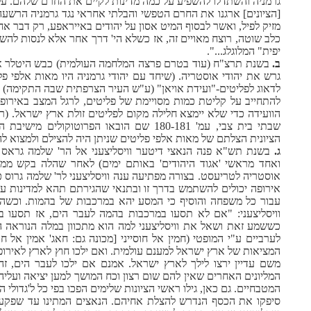
גרמניה והשתדלו להשפיע על כמה מדינות לקיים את החרם שלהם. על כ
[הציונים] ארגנו את החרם הטפשי והבלתי אחראי נגד גרמניה הרשע
מזיק לפיל, ואשר לבסוף המיט אסון על יהודים באייראפע, רק דבר א
כלב שוטה, רוצח מאויים זה, אז כשלא הי' דרך אחר אלא לנסות להש
יפית" המלוגלג...".
ב.
בשנת תרצ"ח (עוד בטרם פרצה המלחמה העולמית) כבש היטלר 
גרש את יהודי אוסטריה. (שיחד עם יהודי גרמניה היו מאות אלפי פל
לדאוג לפליטים-"ועידת אויאן" (ע"ש העיר הצרפתית שבה התקימה) ו
להתחייב על קליטת כמות מסויימת של פליטים, לרגל המצב באירופה.
הוועידה כדי שלא יימצא חלילה מקום לפליטים זולת ארץ ישראל. (ר
הציונית הצלתם של מאות אלפי פליטים שניתן היה להצילם ולמצוא ל
ג.
בשנת תש"א פנה הנאצי דיטער וויסליצעני אל הר' שלמה גראס 
אירופה יכולים להשתמש בדרך זו ובתנאי שהגירתם תהא למדינות ע
עבור כל משפחה והוסיף כי המסע יהא במרכבות של בהמות. וכשהר'
וויסליצעני: "אם לא תסעו במרכבות בהמה לעבר הים, אז תסעו 
כששמע זאת ושאל את וויסליצעני למה הוא מתכוון במלה הנוראה הזו
לערביים ע"י המופטי (חמין אל חוסייני [מכונה גם: חאג' אמין אל 
המציאות של ארץ ישראל למענם עולמית. ואם ילכו חוץ לארץ לאירופה
משם עדיין ירצו לילך לארץ ישראל. אמנם אם ילכו לעבר הים, ז
המליונים האחרים שאין להם שום רצון וכח המושך למען יציאה ועליה
המטבחיים. גם כאן, גילו ראשי הציונות שלימים הפכו בפי כל ל'גדול
סיפקו את הכסף הנדרש להצלת אחיהם. הנאצים המתינו עד שפקע