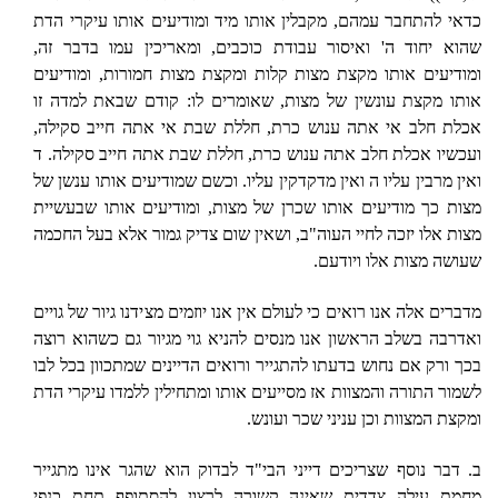
כדאי להתחבר עמהם, מקבלין אותו מיד ומודיעים אותו עיקרי הדת
שהוא יחוד ה' ואיסור עבודת כוכבים, ומאריכין עמו בדבר זה,
ומודיעים אותו מקצת מצות קלות ומקצת מצות חמורות, ומודיעים
אותו מקצת עונשין של מצות, שאומרים לו: קודם שבאת למדה זו
אכלת חלב אי אתה ענוש כרת, חללת שבת אי אתה חייב סקילה,
ועכשיו אכלת חלב אתה ענוש כרת, חללת שבת אתה חייב סקילה. ד
ואין מרבין עליו ה ואין מדקדקין עליו. וכשם שמודיעים אותו ענשן של
מצות כך מודיעים אותו שכרן של מצות, ומודיעים אותו שבעשיית
מצות אלו יזכה לחיי העוה"ב, ושאין שום צדיק גמור אלא בעל החכמה
שעושה מצות אלו ויודעם.
מדברים אלה אנו רואים כי לעולם אין אנו יוזמים מצידנו גיור של גויים
ואדרבה בשלב הראשון אנו מנסים להניא גוי מגיור גם כשהוא רוצה
בכך ורק אם נחוש בדעתו להתגייר ורואים הדיינים שמתכוון בכל לבו
לשמור התורה והמצוות אז מסייעים אותו ומתחילין ללמדו עיקרי הדת
ומקצת המצוות וכן עניני שכר ועונש.
ב. דבר נוסף שצריכים דייני הבי"ד לבדוק הוא שהגר אינו מתגייר
מחמת עילה צדדית שאינה קשורה לרצון להסתופף תחת כנפי