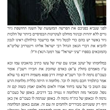
לפני שנביא בפניכם את הפרשה המזעזעת של השנה החושפת גיור
גויים ללא יהדות ובניגוד מוחלט לעקרונות הבסיסיים ביותר של הלכות
גיור (אשר יש בהם כדי לבטל גיור אף בדיעבד כדלהלן) ראינו לנכון
להביא את דברי הגאון הגדול רבי ישראל אליהו ויינטרויב שליט"א
(המובאים בספרו "עיני ישראל" עמ' רמט'-רנא') וז"ל:
במלחמתו של יעקב אבינו עם שרו של עשו כתיב בהאבקו עמו ובא
ע"ז מאמרם (חולין צ"א) כאדם שחובק את חבירו רשב"ג אומר
כעכו"ם נדמה לו וכו' רשב"א קמיה דרב פפא משמיה דרבא בר עולא
אמר כתלמיד חכם נדמה לו וכו'. מלחמה זו היתה כללית מלחמת הרע
עם הטוב כי על עשו ביחוד אמרו ולאום מלאום יאמץ כשזה קם זה
נופל. ומבואר מזה דמלחמה זו נטויה בב' דרכים, באופן של כעכו"ם
נדמה לו ובאופן של כת"ח נדמה לו. באופן שנדמה לו כעכו"ם אין כאן
זיוף רק ששניהם מבוררים ולוחמים זה עם זה. אמנם באופן המלחמה