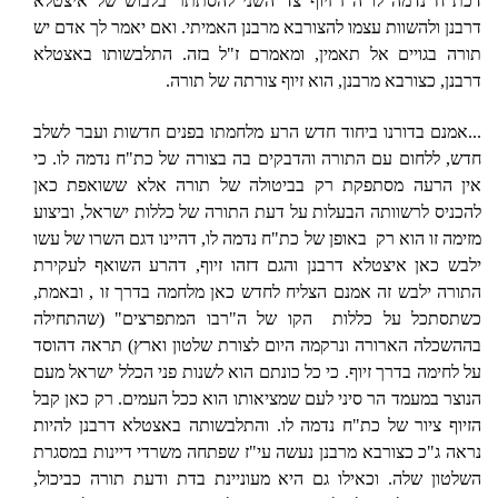
דכת"ח נדמה לו ה"ז זיוף צד השני להסתתר בלבוש של איצטלא
דרבנן ולהשוות עצמו להצורבא מרבנן האמיתי. ואם יאמר לך אדם יש
תורה בגויים אל תאמין, ומאמרם ז"ל בזה. התלבשותו באצטלא
דרבנן, כצורבא מרבנן, הוא זיוף צורתה של תורה.
...אמנם בדורנו ביחוד חדש הרע מלחמתו בפנים חדשות ועבר לשלב
חדש, ללחום עם התורה והדבקים בה בצורה של כת"ח נדמה לו. כי
אין הרעה מסתפקת רק בביטולה של תורה אלא ששואפת כאן
להכניס לרשוותה הבעלות על דעת התורה של כללות ישראל, וביצוע
מזימה זו הוא רק
באופן של כת"ח נדמה לו, דהיינו דגם השרו של עשו
ילבש כאן איצטלא דרבנן והגם דזהו זיוף, דהרע השואף לעקירת
התורה ילבש זה אמנם הצליח לחדש כאן מלחמה בדרך זו , ובאמת,
כשתסתכל על כללות
הקו של ה"רבו המתפרצים" (שהתחילה
בההשכלה הארורה ונרקמה היום לצורת שלטון וארץ) תראה דהוסד
על לחימה בדרך זיוף. כי כל כונתם הוא לשנות פני הכלל ישראל מעם
הנוצר במעמד הר סיני לעם שמציאותו הוא ככל העמים. רק כאן קבל
הזיוף ציור של כת"ח נדמה לו. והתלבשותה באצטלא דרבנן להיות
נראה ג"כ כצורבא מרבנן נעשה עי"ז שפתחה משרדי דיינות במסגרת
השלטון שלה. וכאילו גם היא מעוניינת בדת ודעת תורה כביכול,