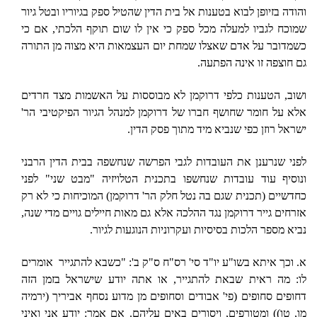
והודה בזיופן לבוא בטענות אל בית הדין שהטיל ספק בגיוריו ובטל גיור
שמוכח לגביו למעלה מכל ספק כי אין לו שום תוקף הלכתי, אם כי
כשמדובר על אדם שאצלו שמחת יום העצמאות היא מצוה מן התורה
גם חוצפה זו אינה הפתעה.
ושוב, הטענות כלפי דרוקמן לא מבוססות על האשמות מצד חרדים
אלא על חומר שחושף חברו של דרוקמן למנהל הגיור הפיקטיבי הר'
ישראל רוזן כפי שנביא מיד מתוך פסק הדין.
לפני שנרענן את העובדות לגבי הפרשה שנחשפה בבית הדין הרבני
ונוסיף עוד עובדות שנחשפו בתכנית הטלויזיה "מבט שני" לפני
כחדשיים (תכנית שגם בה נטל חלק הר' דרוקמן) המוכיחות כי לא רק
אזרחים גייר דרוקמן נגד ההלכה אלא גם מאות חיילים גויים מדי שנה,
נביא מספר הלכות בסיסיות ועקרוניות הנוגעות לגיור.
א. וכך איתא בשו"ע יו"ד סי' רס"ח ס"ק ב': "כשבא להתגייר
אומרים
לו: מה ראית שבאת להתגייר, או אתה יודע שישראל בזמן הזה
דחופים סחופים (פי' אבודים וסחופים מן מדוע נסחף אביריך (ירמיה
מו, טו)) ומטורפים, ויסורים באים עליהם. אם אמר: יודע אני ואיני