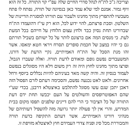
וצריכה ג"כ לת"ח לנהל סדרי החיים שלה עפ"י קוי התורה. כל זה הוא
זיוף גמור. אמנם למי שלא עמד כאן בנסיונה של תורה, נפתח לו פתח
מעכשיו להתפרץ מתוך מחנינו ולעבור עם תורתו למסגרת הדיינות של
השלטון. וסבת פרצתם, להוי ידוע לכל, הוא רק עי"ז דהועמדו הת"ח
שבדורינו תחת נסיון כבד ולחץ עצום הלוחץ על חייהם בכל המעת
לעת. כי מנסים המה אם ברצונם לותר על כל ישותם בשביל תורתם
גם כי יהיו במצב של חכמת סופרים תסרח ויראי חטא ימאסו. אשר
זהו מנת הסבל של הת"ח האמיתיים, נקיי הדעת של דורנו,
המשעבדים נפשם גופם ומאודם לדעת תורה. ואלה שעברו הגבול,
ופרצו מתוך מחנינו לחוץ היה זה רק משום דלא היו מסוגלים בנפשם
לעמוד בנסיון זה. והיה קשה מאד בעיניהם להיות נכללים ביוסף ורחל
אחרונים. ולאט לאט נכנעה נפשם, והסכימה דעתם לזרם הפסול הזה
דאכן יתכן שגם עשו מסוגל להתלבש באיצטלא דרבנן, בכדי שע"י
שהם האפוטרופסים והשולטים על העם יכבשו תחת ידם דעת
התורה של כל הציבור כי הרי להם דיינים שלפנים תפסו מקום בבית
המדרש, והרי אין לך פעולה יותר גרועה מזה להשפיל דעותיהם של
מנהיגי דורינו האמיתיים, אשר דעתם התקיפה בדעת תורה
והמבוררת מכל סיג ופניה צדדי העמידם חוץ לאיצטלא מזויפת זו.