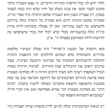
ולהוי ידוע לנו בכל חריפות ובהירות הדברים, כי עצם העברה מתוך
מחנינו לעבר השני אין ענינו כשלון של יחיד שלא היה בכחו לעמוד
בנסיון, רק שצורת הענין הוא העברת שלטון התורה בידי מפרי ברית.
ומסירת שלטון התורה לידם הוא מסירת כל התורה כולה בידיהם
להשתמש בה לשם עקירתה. ואין לך פעולה מובהקת לזייף צורת
כה"ת כולה [בהעברתה מכלי קדש לכלי חול בכדי שישתמשו בה
הדיוטות לרוח תאוותם] כפעולה זו". ע"כ.
מאז היוסדה של תנועת ה"מזרחי" היה סמלה העיקרי מלחמה
בחרדים והשתחויה מלא קומתם לחילונים תוך התאמת התורה
וההלכה לדיעותיהם הכוזבות של קברניטי התנועה הציונית. בעוד
שרבים רואים את ההבדלים שבין החרדים
לציונות הדתית כאיזה
הבדל השקפתי רעיוני ולא כשתי דרכים הזרות זו לזו מבחינה מעשית
באה פרשת הגיורים הפיקטיביים של דרוקמן המראה שוב עד כמה
מסוכנת ההשקפה היוצאת מהמרכז העולמי לדעות כוזבות- "מרכז
הרב" גם מבחינה מעשית תוך שהיא ממחישה שוב את דברי חז"ל:
"בעקבתא דמשיחא חוצפא יסגי".
רק הגאוה המרכזניקית יכולה לגרום לדיין מושחת שזייף תעודות גיור