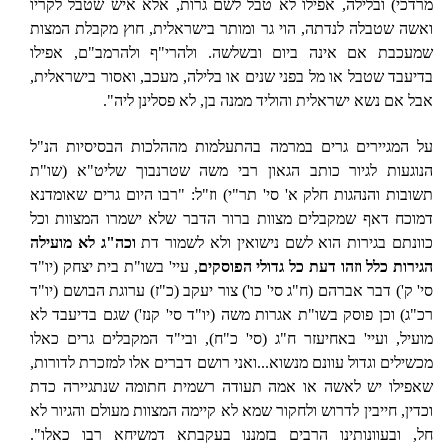
מרדכי) ובלילה, אפילו לא טבל לשם גרות, אלא איש שטבל לקריו
ואשה שטבלה לנדתה, הוי גר ומותר בישראלית, חוץ מקבלת המצות
שמעכבת אם אינה ביום ובשלשה. ולהרי"ף ולהרמב"ם, אפילו
בדיעבד שטבל או מל בפני שנים או בלילה, מעכב, ואסור בישראלית,
אבל אם נשא ישראלית והוליד ממנה בן, לא פסלינן ליה".
על המגיירים גרים במרמה בהתעלמות מההלכות הבסיסיות הנ"ל
הנוגעות לגיור כותב הגאון רבי משה שטרנבוך שליט"א (שו"ת
תשובות והנהגות חלק א' סי' תר"י) וז"ל: "רבו היום גרים שאומדנא
דמוכח דאף שמקבלים מצוות ברור הדבר שלא ישמרו המצוות וכל
כוונתם בגירות הוא לשם נישואין ולא לשמור דת
וכה"ג לא מועילה
הגירות כלל וזהו דעת כל גדולי הפוסקים
, עיי' בשו"ת בית יצחק (יו"ד
סי' ק') דבר אברהם (ח"ג סי' כו') צור יעקב (כ"ז) ערוגת הבושם (יו"ד
רכ"ג) וכן פוסק בשו"ת אגרות משה (יו"ד סי' קנז') שגם בדיעבד לא
מועיל, ועיי' באחיעזר ח"ג (סי' כ"ח), ובי"ד המקבלים גרים כאלו
מכשילים וגדול עוונם מנשוא...ואני רושם דברים אלו למזכרת לדורות,
שאפילו יש לאשה או אמה תעודה רשמית חתומה שנתגיירה כדת
וכדין, חייבין לדרוש ולחקור שמא לא קיימה המצוות מעולם והגיור לא
חל, ובעוונותינו הרבים בזמננו בעקבתא דמשיחא רבו כאלו".