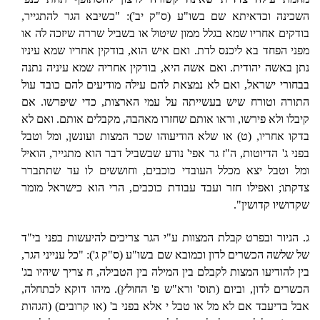
השכינה וכדאיתא שם בשו"ע (ס"ק יב'): "כשיבא הגר להתגייר,
בודקים אחריו שמא בגלל ממון שיטול או בשביל שררה שיזכה לה או
מפני הפחד בא ליכנס לדת. ואם איש הוא, בודקין אחריו שמא עיניו
נתן באשה יהודית. ואם אשה היא, בודקין אחריה שמא עיניה נתנה
בבחורי ישראל, ואם לא נמצאת להם עילה מודיעים להם כובד עול
התורה וטורח שיש בעשייתה על עמי הארצות, כדי שיפרשו. אם
קיבלו ולא פירשו, וראו אותם שחזרו מאהבה, מקבלים אותם. ואם לא
בדקו אחריו, (ט) או שלא הודיעוהו שכר המצות ועונשן, ומל וטבל
בפני ג' הדיוטות, ה"ז גר אפי' נודע שבשביל דבר הוא מתגייר, הואיל
ומל וטבל יצא מכלל העובדי כוכבים, וחוששים לו עד שתתברר
צדקתו; ואפילו חזר ועבד עבודת כוכבים, הרי הוא כישראל מומר
שקדושיו קדושין".
ג. הגיור ובפרט קבלת המצוות ע"י הגר צריכים להיעשות בפני בי"ד
של שלשה הכשרים לדון וכמובא שם בשו"ע (ס"ק ג'): "כל ענייני הגר,
בין להודיעו המצות לקבלם בין המילה בין הטבילה, ח צריך שיהיו בג'
הכשרים לדון, וביום (תוס' ורא"ש פ' החולץ). מיהו דוקא לכתחלה,
אבל בדיעבד אם לא מל או טבל י אלא בפני ב' (או קרובים) (הגהות