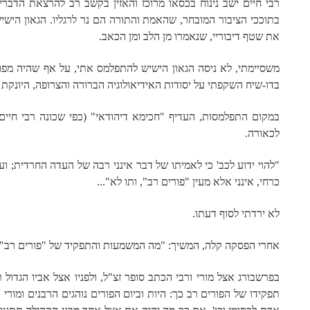
רבי חיים ישב נינוח בכסאו מרוכז והאזין בקשב רב להרצאת הדבר
בתוככי הציבור המובחר, שהאמת והתורה הם נר לרגליו. הגאון הישי
את שטף דיבוריי, שנאמרו מן הלב ומן הכאב.
משסיימתי, לא ניסה הגאון הישיש להתפלמס אתי, על אף שהיה מפו
בדו-שיח השקפתי על יסודות האידיאולוגיה הברורה והצרופה, היונק
במקום התפלמסות, העדיף "חכימא דיהודאי" (כפי שכונה רבי חיים 
לכאורה.
"להוי ידוע לכב' כי לאמיתו של דבר אינני רבה של העדה החרדית; 
כרחי, אינני אלא מעין "פורים רב", ותו לא"...
לא ירדתי לסוף דעתו.
אחרי הפסקה קלה, המשיך: "מה המשמעות והתפקיד של "פורים רב"
בפרשבורג אצל מורי ורבי הכתב סופר זצ"ל, ולפניו אצל אביו הגדול ר
תפקידו של הפורים רב כך: היות וביום הפורים נוהגים הרבנים ומור