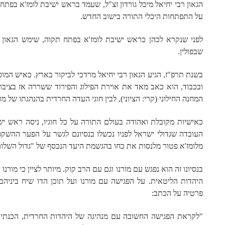
הגאון רבי יחיאל מיכל גורדון זצ"ל, שעמד בראש ישיבת לומז'א בפת
על התפתחות היכלי התורה בישוב החדש.
לפני שנקרא לכהן כראש ישיבת לומז'א בפתח תקוה, שימש הגאון ר
שבפולין.
בשנת תרפ"ז, הגיע הגאון רבי יחיאל מרדכי לביקור בארץ. כאיש המ
ובכבוד, הוא כאב מאד את אוירת הפילוג והפירוד ששררה אז בציבו
המחנה החילוני (קרי: הציוני), לבין חוגי העדה החרדית בהנהגתו של מורנ
כאישיות מקובלת ואהודה בעולם התורה על כל חוגיו, ניסה ראש יש
העובדה שגדולי ישראל לפניו נכשלו בנסיונם לגשר על הפער ההשקפת
מלומז'א פטור מלנסות את כחו בהגשמת היעד הנכסף של "גדול השלום
בנסיונו זה הוא נפגש עם מורנו וגם עם הרב קוק. מיותר לציין כי מור
היהדות הליטאית. על הפגישה עם מורנו ועל תוכן הדו שיח ביניה
פרטיה על הכתב:
"לקראת הפגישה החשובה עם מנהיגה של היהדות החרדית, הכנתי עצמ