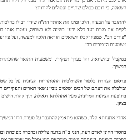
אדם לבסומי וכו'. אם כך מה יהיה אם אצל אחד מבני הקהילה תתעו
השאלה, כי רובם ככולם שתויים ופסולים להורות?
להתגבר על הבעיה, הלכו ומינו את אחתד הת"ח שידיו רב לו בהלכות י
לקיים את מצות "עד דלא ידע" בשינה ולא בשתיה, ועטרו אותו בע
"פורים רב", שמפיו יקבלו השואלים הוראה הלכה למעשה, ועל פיו ינהגו
משמעות ה"פורים רב".
במקביל ובהשוואה, זהו בערך תפקידי, ומשמעות התואר שהוכתרתי בו
המשיך:
פרסום הצהרת בלפור והשתלטות ההסתדרות הציונית על כל שטחי
ובילבלה את דעתם של רבים ושלמים מבין נושאי תארים ותפקידים רבנ
בתופעת הציונות המדינית, מעין אתחלתא דגאולה, תוך קהות חושים
בציון.
אחרי אתנחתא קלה, כשהוא מתאמץ להתגבר על סערת רוחו המשיך 
בחסדי החונן לאדם דעת, הנני ב"ה בדעה צלולה ובהכרה מפוכחת ובהיר
כסכנה הציונית, שניתקה עצמה ממורשת סיני ומכל מה שמקשר את ע