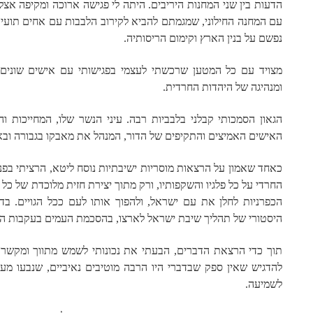
הדעות בין שני המחנות היריבים. היתה לי פגישה ארוכה ומקיפה אצל
עם המחנה החילוני, שמגמתם להביא לקירוב הלבבות עם אחים תועים
נפשם על בנין הארץ וקימום הריסותיה.
מצויד עם כל המטען שרכשתי לעצמי בפגישותי עם אישים שונים מכ
ומנהיגה של היהדות החרדית.
הגאון הסמכותי קבלני בלבביות רבה. עיני הנשר שלו, המחייכות ו
האישים האמיצים והתקיפים של הדור, המנהל את מאבקו בגבורה ובא
כאחד שאמון על הרצאות מוסריות ישיבתיות נוסח ליטא, הרציתי בפני
החרדי על כל פלגיו והשקפותיו, ורק מתוך יצירת חזית מלוכדת של כ
הכפרניות לחלן את עם ישראל, ולהפוך אותו לעם ככל הגויים. בד
היסטורי של תהליך שיבת ישראל לארצו, בהסכמת העמים בעקבות הצ
תוך כדי הרצאת הדברים, הבעתי את נכונותי לשמש מתווך ומקשר בכ
להדגיש שאין ספק שבדברי היו הרבה מוטיבים נאיביים, שנבעו מעצ
לשמיעה.