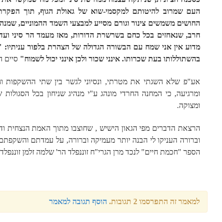
העם שמרוב להיטותם למקסמי-שוא של גאולת הגוף, תוך הפקרת ה
החושים משמשים צינור וגורם מסייע למבצעי השמד ההמוניים, שמנה
חרב, שנאחזים בכל כחם בשרשרת הדורות, מאז מעמד הר סיני ועד 
מדוע אין אני שמח עם הבשורה הגדולה של הצהרת בלפור עניתיו: 
בהשתוללותו בעת שכרותו. אינני שכור ולכן אינני יכול לשמוח"
סיים הג
אע"פ שלא השגתי את מטרתי, ונסיוני לגשר בין שתי ההשקפות ו
ומרגיעה, כי המחנה החרדי מונהג ע"י מנהיג שניחון בכל הסגולות 
ומצוקה.
הרצאת הדברים מפי הגאון הישיש , שחוצבו מתוך האמת הנצחית ודע
וברורה העניקו לי הבנה יותר מעמיקה וברורה, על עמדתם והשקפת
הספר "חכמת חיים" לנכד מרן הגרי"ח זוננפלד הר' שלמה זלמן זוננפלד)
למאמר זה התפרסמו 2 תגובות.
הוסף תגובה למאמר