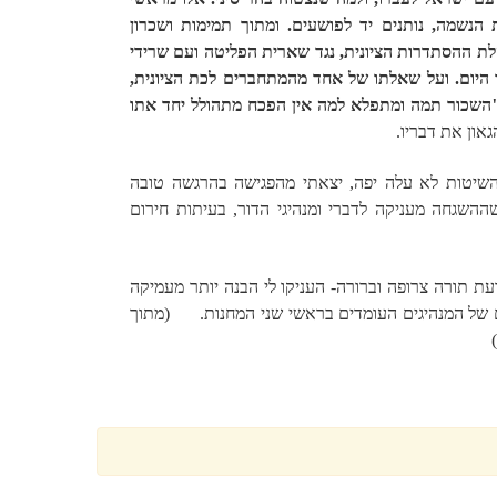
נשמה, נותנים יד לפושעים. ומתוך תמימות ושכרון
לת ההסתדרות הציונית, נגד שארית הפליטה ועם שרידי
היום. ועל שאלתו של אחד מהמתחברים לכת הציונית,
"השכור תמה ומתפלא למה אין הפכח מתהולל יחד אתו
און את דבריו.
השיטות לא עלה יפה, יצאתי מהפגישה בהרגשה טובה
שההשגחה מעניקה לדברי ומנהיגי הדור, בעיתות חירום
ת תורה צרופה וברורה- העניקו לי הבנה יותר מעמיקה
ם של המנהיגים העומדים בראשי שני המחנות. (מתוך