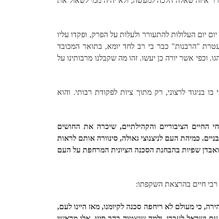
רר איזה שאלה הלכה למעשה, ולא יהיה ממי לשאול את
ום יום העלולות להתעורר ולעלות על הפרק, ופקדו עליו
טרת "הרבנות" כבר בי רב לחד יומא, בתואר המכובד
. וכפי אשר יורה כן יעשו. זהו מה שקבלנו מרבותינו על
 בניגוד לרצוני, רק מתוך ציות לפקודת רבותי. והוא
 החיים הציבוריים והקהילתיים, שיכרה את החושים
יים. כמיהת העם לניצנוצי גאולה, סינוורה אותם לראות
 ואבדן שפיות בהבחנת הסכנה הציונית המרחפת על העם
רבי חיים בהרצאת השקפתו:
ה, כי מעולם לא ריחפה סכנה לקיומנו, מאז היינו לעם,
ם ישראל לעברו, ולמה שנצטוה בהר סיני. אלו מראשי