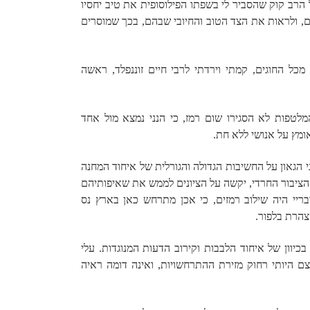
 הרב קוק שהסביר לי בשפתו הפילוסופית את טיב יחסיו
, ולראות את הצד הטוב והחיובי שבהם, בכך שמוסרים
ל החוגים, קמתי וירדתי לרבי חיים זוננפלד, ראשה
המלטפות לא הסגירו שום רמז, כי הנני נמצא מול אחד
ומץ על אנושי ללא חת.
 הגאון על החשיבות הגדולה והגורלית של איחוד המחנה
ל הציבור החרדי, יקשה על הציונים לממש את שאיפותיהם
בריי היה שילוב רמזים, כי אכן מתרחש כאן בארץ נס
הרת בלפור.
יוון של איחוד הלבבות וקירוב הדעות המנוגדות. עלי
ם היותי רחוק מזירת ההתרחשויות, ואינה דומה ראיה