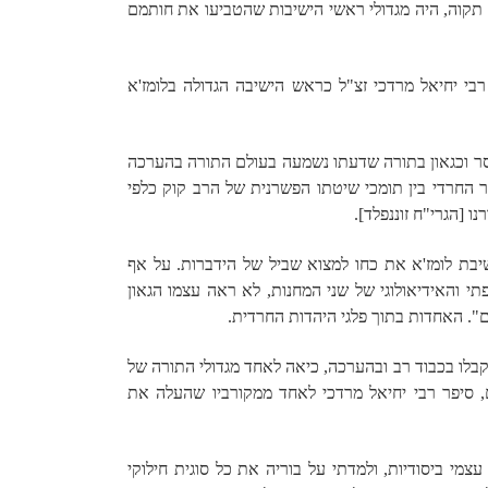
ח תקוה, היה מגדולי ראשי הישיבות שהטביעו את חותמם
בי יחיאל מרדכי זצ"ל כראש הישיבה הגדולה בלומז'א
וסר וכגאון בתורה שדעתו נשמעה בעולם התורה בהערכה
ר החרדי בין תומכי שיטתו הפשרנית של הרב קוק כלפי
ו [הגרי"ח זוננפלד].
יבת לומז'א את כחו למצוא שביל של הידברות. על אף
י והאידיאולוגי של שני המחנות, לא ראה עצמו הגאון
". האחדות בתוך פלגי היהדות החרדית.
נו קבלו בכבוד רב ובהערכה, כיאה לאחד מגדולי התורה של
ם, סיפר רבי יחיאל מרדכי לאחד ממקורביו שהעלה את
י ביסודיות, ולמדתי על בוריה את כל סוגית חילוקי