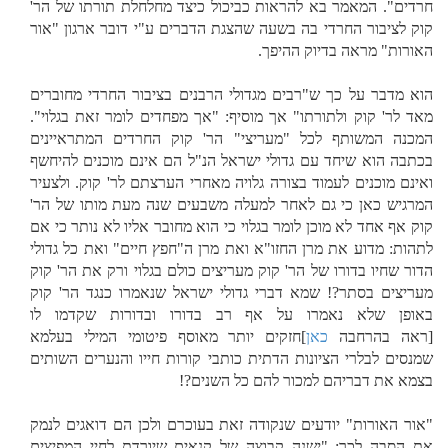
חרדים". המאמר בא להראות כביכול כיצד מחלחלת תורתו של הר'
קוק לציבור החרדי בה בשעה שהצגת הדברים ע"י דובר ארגון "אור
האורות" מראה בדיוק ההיפך.
הוא מדבר על כך ש"רבים מגדולי הרבנים בציבור החרדי מחוברים
מאד לר' קוק ולתורתו" אך מוסיף: "אך מפחדים לומר זאת בגלוי".
המכנה המשותף לכל "מעריצי" הר' קוק החרדים המתראיינים
בכתבה הוא שיחד עם גדולי ישראל הנ"ל הם אינם מוכנים להיחשף
ואינם מוכנים לעמוד בצורה גלויה מאחרי הערצתם לר' קוק. ולצעיר
המרגיש כאן כי גם לאחר למעלה משבעים שנה מעת מותו של הר'
קוק אף אחד לא מוכן לומר בגלוי כי הוא מחובר אליו לא נותר כי אם
לתהות: מדוע את מרן החזו"א ואת מרן ה"חפץ חיים" ואת כל גדולי
הדור שחיו בדורו של הר' קוק מעריצים כולם בגלוי ורק את הר' קוק
מעריצים בסתר?! שמא דברי גדולי ישראל שנאמרו כנגד הר' קוק
באופן שלא נאמרו על אף רב בדורו ובדורות שקדמו לו
[ראה בהרחבה
כאן
]חזקים יותר מאוסף פיטומי המילי בעלמא
שמנסים לבלרי הציונות הדתית כותבי קורות חייו והנערים השותים
בצמא את דבריהם למכור להם כל השנים?!
"אור האורות" יודעים שנקודה זאת בעוכרם ולכן הם דואגים לנמק
את הסבה לכך: "ישנה קבוצה של קנאים שיורדת לחיי המפיצים