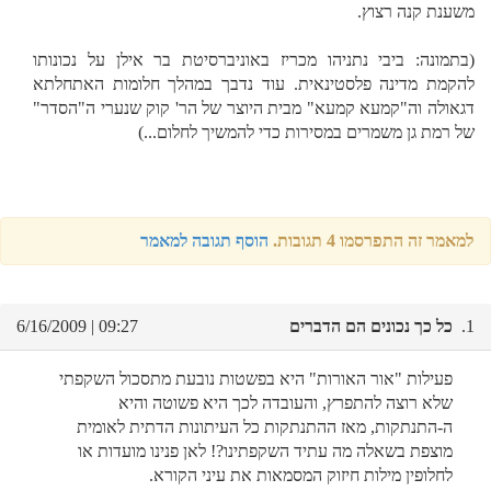
משענת קנה רצוץ.
(בתמונה: ביבי נתניהו מכריז באוניברסיטת בר אילן על נכונותו
להקמת מדינה פלסטינאית. עוד נדבך במהלך חלומות האתחלתא
דגאולה וה"קמעא קמעא" מבית היוצר של הר' קוק שנערי ה"הסדר"
של רמת גן משמרים במסירות כדי להמשיך לחלום...)
למאמר זה התפרסמו 4 תגובות.
הוסף תגובה למאמר
1.
כל כך נכונים הם הדברים
09:27 | 6/16/2009
פעילות "אור האורות" היא בפשטות נובעת מתסכול השקפתי
שלא רוצה להתפרץ, והעובדה לכך היא פשוטה והיא
ה-התנתקות, מאז ההתנתקות כל העיתונות הדתית לאומית
מוצפת בשאלה מה עתיד השקפתינו?! לאן פנינו מועדות או
לחלופין מילות חיזוק המסמאות את עיני הקורא.