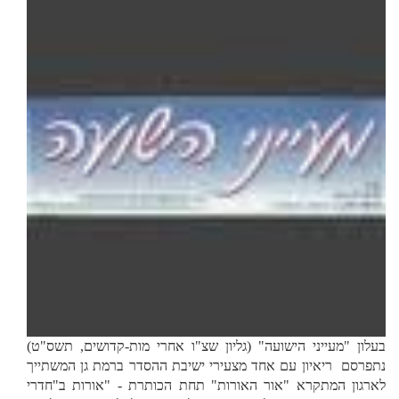
בעלון "מעייני הישועה" (גליון שצ"ו אחרי מות-קדושים, תשס"ט)
נתפרסם ריאיון עם אחד מצעירי ישיבת ההסדר ברמת גן המשתייך
לארגון המתקרא "אור האורות" תחת הכותרת - "אורות ב"חדרי