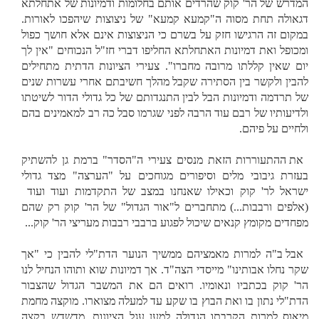
המדרש של הר' קוק שהרדים אותם בחלומות ודמיונות של אתחלתא
דגאולה תחת מסוה ה"קמעא קמעא" של ניצוצות שיהפכו לאורות.
במקום זה הרגישו חזק על בשרם כי הניצוצות אינם אלא חושך כפול
ומכופל ואת דמיונות האתחלתא החליפו דברי חז"ל הנכוחים "אין לך
יום שאין קללתו מרובה מחברו". צעירי הציונות הדתית מתחילים
להבין ולקשר בין הסתירה שקבל מהלך חשיבתם אחרי עשרות שנים
של תרדמה ודמיונות הבל לבין התנגדותם של כל גדולי הדור לשיטתו
ולדיעותיו של רבם עוד הרבה לפני שגרמו סבל כה רב למאמינים בהם
ולחיים על פיהם.
את ההתעוררות הזאת מנסים צעירי ה"הסדר" ברמת גן להשתיק
בעזרת גיבובי מלים וסיפורים מגוחכים על "הערצה" מצד גדולי
ישראל לר' קוק וכאילו שאנחנו במצב של התקדמות ועוד ועוד
(אלפים ורבבות...) מתחברים ל"אור הגדול" של הר' קוק רק שהם
מפחדים מקומץ קנאים שיכול לפגוע ברבבי רבבות מעריצי הר' קוק...
אבל ב"ה למרות מאמציהם ממשיך הנוער הדת"לי להבין כי "אך
שקר נחלו אבותינו" מייסדי הצה"ד. אך דמיונות שוא ותוהו הנחיל לנו
הר' קוק בכתביו ונאומיו. רואים הם את המשבר הגדול שהצבור
הדת"לי נתון בו ואת הבוץ בו שקע עד למעלה מצוארו. מוקצה מחמת
מיאוס למרות הקרבתו הגדולה למען עגל הציונות. מדשדש בקצה