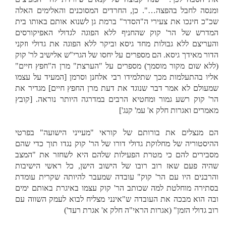
ומנסה לחבל בהפצה
…
". כן, החרדים המסוכנים והאלימים האלה
שכ"כ חינכו את צעירי ה"הסדר" ברמת גן לשנוא אותם באותו בית
המדרש של הר' קוק שהחניף ללא הפוגה לגדולי האפיקורסים
והעריצם ללא גבולות מחד גיסא וביקר ללא הפוגה את גדולי וזקני
הדור מאידך גיסא. הם מספרים על יחסו של הגרי"ש אלישיב לר' קוק
(ללא שום מקור מוסמך) מספרים על
"
הערצת" מרן ה"חפץ חיים"
אליו בהתעלמות מכך שתלמידו רבי אלחנן וסרמן [המעיד על עצמו
שמעולם לא אמר דבר שנוגד את דעת מרן החפץ חיים] מגדיר את
הר' קוק רשע גמור ומחטיא הרבים במדרגה היותר נוראה. [קובץ
מאמרים ואגרות חלק א' עמ' קנג']
הם מנצלים את בורותם של קוראי "מעייני הישועה" בפרטי
ההיסטוריה של מחלוקת גדולי דורו של הר' קוק נגדו תוך כדי שהם
מסבירים להם כי מטרת הפעילות שלהם היא לשחזר את "המצב
שהיה פעם שאז רוב רובו של הישוב הישן, כל ראשי הישיבות
והרבנים היו עם הר' קוק" עובדה שמעבר להיותה שקרית עומדת
בסתירה מוחלטת למה שכותב הר' קוק עצמו באיגרת באותם ימים
ובה הוא מבכה את העובדה ש"אינני מצליח לבוא לעמק השווה עם
רוב גדולי הזמן" (אגרות הראי"ה חלק א' אגרת רעד')