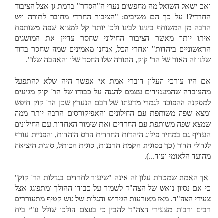
ואם ישאל השואל מה מחפשים נערי ה"הסדר" ברמת גן אצל הציבור
החרדי?! על כך הם משיבים: "הציבור החרדי מחובר לתורה ויש
הרבה מן המשותף בינינו לבינו ולכן יותר קל למצוא שפה משותפת
איתו יותר מאשר הציבור החילוני שחסר עדיין את המושגים
הראשוניים ביהדות" ואחרי הכל, אנחנו מאמינים שמה שחסר בדור
שלנו זה האור של הר' קוק, התורה שלו החסד שלו והאהבה שלו".
אם היו עורכי העלון דוברי אמת אי אפשר היה שלא להתפעל
מהעובדה שהמעמידים עצמם להגנה על כבודו של הר' קוק מגיעים
למסקנה ההפוכה לגמרי מדעתו של רבם הנערץ שכן הר' קוק חיפש
ומצא שפה משותפת עם החילונים והאפיקורסים הרבה יותר ממה
שמצא שפה משותפת עם החרדים ואת שימור האחדות עם החילונים
העדיף גם במחיר פילוג היהדות החרדית הרס היהדות, והפניית עורף
לגדולי הדור (כך בסוגית הקמת הרבנות, סוגית הכותל, סוגית היציאה
מהועד הלאומי ועוד...).
אך האמת שמטרת עלון זה אינה "שיעור לחרדים בגדלות הר' קוק"
כי אם נסיון נואש של הצה"ד לשמור על כבודו ההולך ומתפוגג אצל
צעירי הצה"ד. מאז מאורעות הגירוש והגלות של גוש קטיף מתעוררים
רבים ורבות מצעירי הצה"ד להבין כי בעצם הולכו שולל ע"י בית