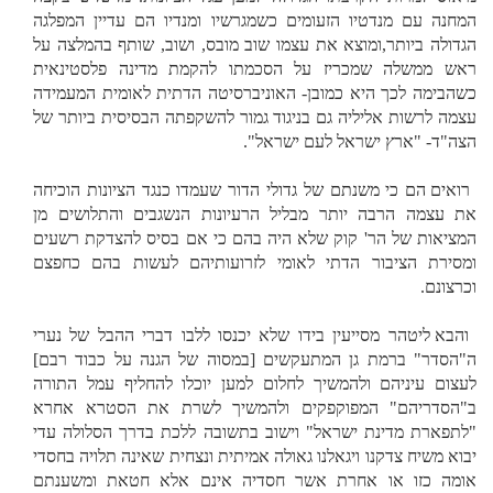
המחנה עם מנדטיו הזעומים כשמגרשיו ומנדיו הם עדיין המפלגה
הגדולה ביותר,ומוצא את עצמו שוב מובס, ושוב, שותף בהמלצה על
ראש ממשלה שמכריז על הסכמתו להקמת מדינה פלסטינאית
כשהבימה לכך היא כמובן- האוניברסיטה הדתית לאומית המעמידה
עצמה לרשות אליליה גם בניגוד גמור להשקפתה הבסיסית ביותר של
הצה"ד- "ארץ ישראל לעם ישראל".
רואים הם כי משנתם של גדולי הדור שעמדו כנגד הציונות הוכיחה
את עצמה הרבה יותר מבליל הרעיונות הנשגבים והתלושים מן
המציאות של הר' קוק שלא היה בהם כי אם בסיס להצדקת רשעים
ומסירת הציבור הדתי לאומי לזרועותיהם לעשות בהם כחפצם
וכרצונם.
והבא ליטהר מסייעין בידו שלא יכנסו ללבו דברי ההבל של נערי
ה"הסדר" ברמת גן המתעקשים [במסוה של הגנה על כבוד רבם]
לעצום עיניהם ולהמשיך לחלום למען יוכלו להחליף עמל התורה
ב"הסדריהם" המפוקפקים ולהמשיך לשרת את הסטרא אחרא
"לתפארת מדינת ישראל" וישוב בתשובה ללכת בדרך הסלולה עדי
יבוא משיח צדקנו ויגאלנו גאולה אמיתית ונצחית שאינה תלויה בחסדי
אומה כזו או אחרת אשר חסדיה אינם אלא חטאת ומשענתם