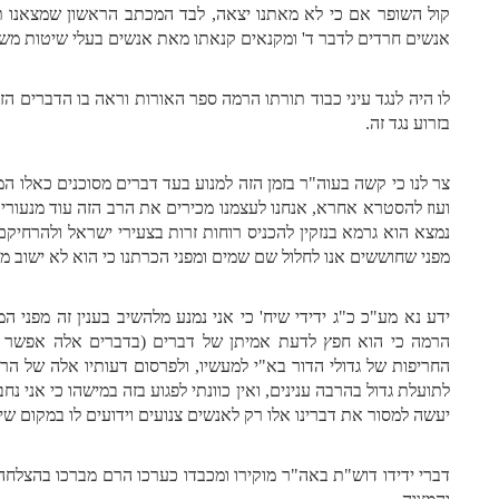
קול השופר אם כי לא מאתנו יצאה, לבד המכתב הראשון שמצאנו ת
אנשים חרדים לדבר ד' ומקנאים קנאתו מאת אנשים בעלי שיטות משוב
לו היה לנגד עיני כבוד תורתו הרמה ספר האורות וראה בו הדברים 
בזרוע נגד זה.
צר לנו כי קשה בעוה"ר בזמן הזה למנוע בעד דברים מסוכנים כאלו ה
ועוז להסטרא אחרא, אנחנו לעצמנו מכירים את הרב הזה עוד מנעוריו 
נמצא הוא גרמא בנזקין להכניס רוחות זרות בצעירי ישראל ולהרחיק
מפני שחוששים אנו לחלול שם שמים ומפני הכרתנו כי הוא לא ישוב מ
ידע נא מע"כ כ"ג ידידי שיח' כי אני נמנע מלהשיב בענין זה מפני 
הרמה כי הוא חפץ לדעת אמיתן של דברים (בדברים אלה אפשר ג
החריפות של גדולי הדור בא"י למעשיו, ולפרסום דעותיו אלה של הרא
לתועלת גדול בהרבה ענינים, ואין כוונתי לפגוע בזה במישהו כי אני 
יעשה למסור את דברינו אלו רק לאנשים צנועים וידועים לו במקום ש
דברי ידידו דוש"ת באה"ר מוקירו ומכבדו כערכו הרם מברכו בהצלחה