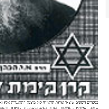
בספרים השונים שיצאו אודות הראי"ה קוק מוצגת ההתנגדות אליו וא
שטנה והאשימו בהאשמות חסרות בסיס. מהטענות החמורות שטענו נג