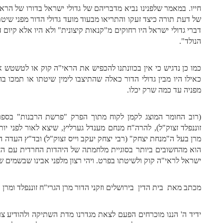
חייו. במאמר שלפנינו נביא מדבריהם של גדולי ישראל בדורו של הר
של דעת תורה כיצד זעקו והתריאו מבעוד מועד גדולי הדור מפני שיטת
דברי גדולי ישראל היו רחוקים מ"קנאות קיצונית" ולא היו אלא קיום 
הנולד".
כמו כן נדגיש כי אין בכוונתנו להכפיש את הראי"ה קוק או לטשטש 
כאילו היו מבין גדולי הדור כאלה שהתיצבו לימין שיטתו או תמכו 
מפניה עד כמה שרק יכלו.
(רוב החומר המוצג לקמן לקוח מתוך הפרק "פרשת הרבנות" בספר
זוננפלד זצוק"ל), להרה"ח מנחם מענדל גערליץ, שיצא לאור לפני י
מרן בעל ה"מנחת יצחק" (רבי יצחק יעקב וייס זצוק"ל) ובד"ץ העדה
הוא מהחשובים ביותר בסוגיית מלחמתה של היהדות החרדית עם הציונ
ישראל לראי"ה קוק ולשיטתו בפרט. ויהי רצון מלפני אבינו שבשמים ש
מכתב מאת בית הדין בירושלים וזקני הדור מרן הגרי"ח זוננפלד ומרן ה
ידיד ה' הננו מוכרחים הפעם לצאת מגדרנו מדת השתיקה ולהודיע צערנ