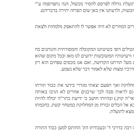
ועלת גדולה לפרסם להסיר מכשול, הנה נתפרסמה ע"י
שות, ולדעתנו אין כאן שום הפרזה יתירה בדבריהם.
הזרים המוזרים לא היה אפשר לו להתאפק מלמחות ולצאת
מטילים דופי בשיטתנו המקובלה והמסורתית והנותנים כח
ורעיונותיו המשובשות ידועים לנו מאז ובכל מקום שהוא
ם מעל תורתנו הקדושה, ואם אנו מכסים טפחים הוא רק
דרכיו ומצוה שלא לאמור דבר שלא נשמע.
המחלוקת ואך הפעם יצאתי מגדרי בידעי את כבוד תורתו
ם לראות סבה לכך שרבנים אחרים לא הגיבו באותה
י"ה קוק.) ובהיותי חושב כי ידיעת כתר"ה יכולה להיות
נחבא אל הכלים ובורח מן המחלוקת כמטחוי קשת, כחכמתו
ימצא לתועלת.
 רבה בדרכי ד' ובעבודתו הק' החותם למען כבוד התורה