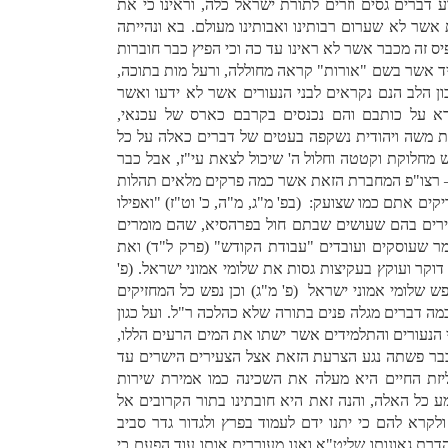
דברים גסים וזרים לתורת ישראל כלה, וראינו כי את
ת אשר לא שערום רבותינו ואבותינו מעולם. בא ונהייתה
יס זה מכבר אשר לא ראינו עד כה וכי הפיץ כבר חוברות
 אשר בשם "אורות" קראה מחוללה, ורעל מות בתוכה,
 הלב הנם נקראים לבני הנעורים אשר לא ידעו ואשר
קרא על כותבם והם נכנסים בקרבם כארס של עכנאי,
ת משה ויהודית נשקפה בעטים של דברים כאלה על כל
ש מחלוקת וקטטה וחלול ה' שיכול לצאת עי"ז, אבל כבר
ו – רצו"פ המחברת הזאת אשר כמה פרקים מלאים תהלות
ם אתם כמו שצועק: (בפ' מ"ג, מ"ה, כ' וט"ז) "ואפילו
כירים בהם שעושים שבתם חול בפרהסיא, שהם מומרים
אומר שעוסקים ועובדים "עבודת הקודש" (פרק ל"ד) ואת
וקר ועוקץ בעקיצות גסות את שלומי אמוני ישראל. (פ'
ש שלומי אמוני ישראל (פ' מ"ג) וכן נפש כל המחזיקים
ה דברים מגלה פנים בתורה שלא כהלכה ר"ל. ועל כגון
 הנעורים והתלמידים אשר ישתו את המים הרעים הללו,
י כבר פשתה נגע הצרעת הזאת אצל הצעירים הישרים עד
יזת החיים היא מעלה את השכינה כמו אמירת שירות
כל האלה, והנה זאת היא חובתינו בתור הקרובים אל
קרא להם כי יתנו ידם לעמוד בפרץ ולגדור גדר סביב
הדרת גאונותו שליט"א ואנו מעוררים אותו עוד הפעם כי