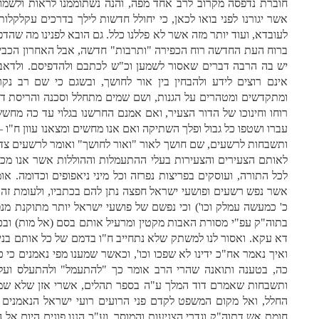
חוברת נדפסה מקרוב לרב אחד מפה, והנה נשתוממנו לראות ולשמוע 
אשר יגורנו לפני בואו לכאן, כי יחולל חדשות לילך בדרכים עקלקלו
לעובדא, ועוד יותר מזה אשר לא פללנו כלל. גם הובא לפנינו מה שהדפ
ברוח העת החדשה רוח הכפירה "ותרבות" חדשה, אבל האחרון הכביד
יש בה הרבה דברים שאסור לשמען וכ"ש לכתבם ולהדפיסם. ולדאבון
אינם רוצים לידע ולהבחין בין אור לחושך, ובשגם כי שם רב נ
ומתקדשים ומטהרים על הגנות, ושם שמים מתחלל וסכנה והריסת ד
רוחו וחינוכו של הדור הצעיר, ואם אמנם החרשנו בגלוי עד כה מחש
עברו ושטפו כל גבול ופלך השתיקה ואם אנו מחשים ומצאנו עוון ח"
ותשבחות לרשעים, שם חושך לאור "ואור לחושך" ואומר לרשעים צדיקי
לאותם הצעירים והצעירות בעלי ההתעמלות וההוללות אשר אנו מ
לכל התורה, ועוסקים בפריצות נפרזה וכל מיני ניאפופים וכדומה. 
אשר נפש רשעים ופושעי ישראל חפצה נתן להם בכתביו, ולעומת זה ד
כ' כמעשה עמלק וכו') וכי נפשם של פושעי ישראל יותר מתוקנת מנפ
בתוה"ק עפ"י מסורת האבות מקטין ומרעיל אותם בסם (אל מות) ובכמ
דא עקא. ואסור לנו למשתק שלא נתחייב ח"ו בדמם של כל אותם בני
ואיך נאמר אח"כ ידינו לא שפכו וכו', וכאשר שמענו מפי נאמנים כ
כה, בטענה ותואנה שהרי הרב אומר כך "להתעמל" ולהתעלס ועל
ותשבחות שאמרם דוד המלך ע"ה בספר תהלים, אשרי אזן שלא שמע 
החלל, ואל מקום המשפט לקדם פני הרועים רועי ישראל הנאמנים ול
חומת אש דתוה"ק וגדרי הצניעות והמוסר, וע"כ הננו פונים היום אל 