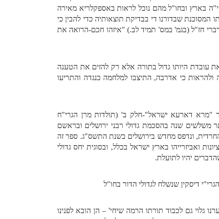
אי"ה בארץ ובחו"ל מהם נוכל לראות באספקלריא מאירה
ו המסוכנת שבדורנו די בבדיקת תוצאותיה כדי להבין כי
דברי חז"ל (בגמ' במס' תמיד לב.) "איזהו חכם-הרואה את
את עובדת היותו גדול בתורה אלא רק להזים את הטענה
בה ולהראות כי אדרבה, התיצבו למלחמה כנגדה והתריעו
 "מרא דארעא ישראל"-חלק ב' (תולדות מרן הגרי"ח
ותר משלשים שנה בהסכמת גדולי רבני ירושלים ובראשם
 החרדית, ונדפס מחדש בירושלים בשנת התשס"ג. ספר זה
ות ואביזרייהו בארץ ישראל בכלל, ובסוגית יחס גדולי
הדברים יהיו לתועלת.
גרי"י דיסקין שנשלח לגדולי הדור בחו"ל
ו גלוי גם לכבוד תורתו הרמה שיחי' – הן הובא לפנינו