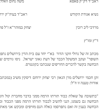
ראב"ד דק"ק פאפא משה נחום וואללענשט
נשיא אגודת הקודש ראב"ד בע
מרדכי ליב רובין יצחק במוהר"א ז"ל פרע
ד"ץ ומו"ץ
מכתב זה של גדולי וזקני הדור בא"י יחד עם בית הדין בירושלים נ
השופר" ועקב המשקל הכבד של דעת גאוני ישראל, ניסו גורמים שו
הכחשה בקשר לדברים החריפים שנכתבו בקונטרס.
זקן חכמי ירושלים מרן הגאון רבי יצחק ירוחם דיסקין משיב (במכת
אודות טענה זו וז"ל:
"בתשובה על שאלת כבוד תורתו הרמה ממני בדבר מחברת קול השופ
הכחשה גם בשמנו, הנני להשיב לכבוד תורתו הרמה מפני הכבוד ומפנ
הכחשה בענין זה ואם נתפרסמו כאלה הנם מזויפים ומבקש אני מאת