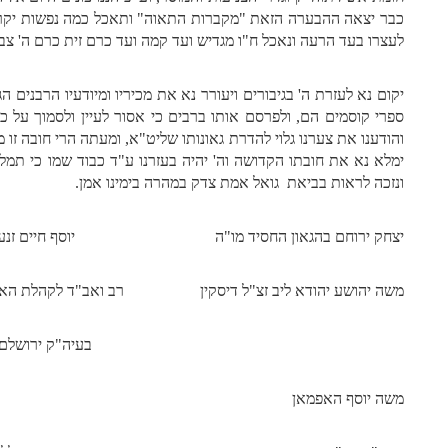
כבר יצאה ההבערה הזאת "מקברות התאוה" ותאכל כמה נפשות יקרות 
לעצרו בעד הרעה ונאכל ח"ו מגדיש ועד קמה ועד כרם זית כרם ה' צב
יקום נא לעזרת ה' בגיבורים ויעורר נא את מכיריו ומיודעיו הרבנים ה
ספרי קוסמים הם, ולפרסם אותו ברבים כי אסור לעיין ולסמוך על כל
והודענו את צערנו גלוי להדרת גאונותו שליט"א, ומעתה הרי חובה זו 
ימלא נא את חובתו הקדושה וה' יהיה בעזרנו ע"ד כבוד שמו כי תמ
ונזכה לראות בביאת גואל אמת צדק במהרה בימינו אמן.
יצחק ירוחם בהגאון החסיד מו"ה יוסף חיים זנענ
משה יהושע יהודא ליב זצ"ל דיסקין רב ואב"ד לקהלת האש
בעיה"ק ירושלם ת"
משה יוסף האפמאן