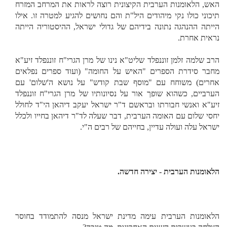
האש, הלאומנות הערבית הקיצונית רוצה לראות את המרחב המזרח
תיכוני כולו נקי מיהודים היל"ת והם נחושים להגיע למטרה זו. אילו
הייתה ההנהגה נתונה בידיהם של גדולי ישראל, ההיסטוריה הייתה
נראית אחרת.
הרב שלמה זלמן זוננפלד שליט"א נינו של מרן הגרי"ח זוננפלד זיע"א
מחבר סידרת הספרים "האיש על החומה" (ועוד ספרים נפלאים
אחרים) משוחח עם "מוסף שבת קודש" על נושא ה'שלום' עם
הערביים, כשהוא שופך אור על נסיונותיו של מרן הגרי"ח זוננפלד
זיע"א ואנשי חבורתו ובראשם ד"ר ישראל יעקב דיהאן הי"ד לחולל
יחסי שלום עם האומה הערבית, דבר שעלה לד"ר דיהאן בחייו ולכלל
ישראל עלה ועולה עדיין, בחייהם של רבים ה"י.
הלאומנות הערבית - יצירה חדשה.
הלאומנות הערבית עימה מדינת ישראל מנסה להתמודד בחוסר