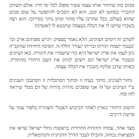
סכום כזה שיותיר אותו עצמו עשיר מופלג לכל ימי חייו. אולם השדכן
התברר כסחטן לא קטן, הוא לא הסכים להתפשר על שום סכום
שהוא בעולם, ככל שהרבו עליו מוהר ומתן נותר בסירובו. הוא רצה
בשכרו שיתנו לו את הכלה בעצמה שתנשא לו לאשה!!!
לשדכן זה דומים הציונים, הלא נאמר בפסוק: ויגרש מפניהם אויב וכו'
'בעבור ישמרו תורתו ובריתו ינצורו' הללוי-ה. הסיבה היחידה שהקב"ה
נתן לעמו את ארץ ישראל היא כדי שישמרו את התורה. באו הציונים
ובעבור ארץ ישראל הם רוצים לנתק את העם היהודי מהתורה.
כאותו שדכן שלקח בשכרו את הכלה עצמה.
נחזור לענינינו, מתוך בעיה זו ומתוך הסתכלות זו הסתבכו הענינים
ע"י הציונים ועל זה אנו שופכים נהרות נהרות של דם מבלי שיראה
לזה סוף.
הישוב היהודי בארץ לאחר הכיבוש האנגלי והצהרת בלפור עמד על
פרשת דרכים.
מצד אחד, עמדה היהדות החרדית בראשות גדולי ישראל שראו את
המציאות נכוחה, והובילו לעבר הדרך ההגיונית והנורמאלית.