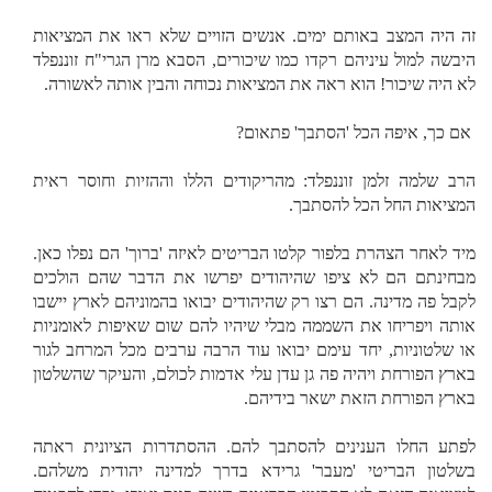
זה היה המצב באותם ימים. אנשים הזויים שלא ראו את המציאות
היבשה למול עיניהם רקדו כמו שיכורים, הסבא מרן הגרי"ח זוננפלד
לא היה שיכור! הוא ראה את המציאות נכוחה והבין אותה לאשורה.
אם כך, איפה הכל 'הסתבך' פתאום?
הרב שלמה זלמן זוננפלד: מהריקודים הללו וההזיות וחוסר ראית
המציאות החל הכל להסתבך.
מיד לאחר הצהרת בלפור קלטו הבריטים לאיזה 'ברוך' הם נפלו כאן.
מבחינתם הם לא ציפו שהיהודים יפרשו את הדבר שהם הולכים
לקבל פה מדינה. הם רצו רק שהיהודים יבואו בהמוניהם לארץ יישבו
אותה ויפריחו את השממה מבלי שיהיו להם שום שאיפות לאומניות
או שלטוניות, יחד עימם יבואו עוד הרבה ערבים מכל המרחב לגור
בארץ הפורחת ויהיה פה גן עדן עלי אדמות לכולם, והעיקר שהשלטון
בארץ הפורחת הזאת ישאר בידיהם.
לפתע החלו הענינים להסתבך להם. ההסתדרות הציונית ראתה
בשלטון הבריטי 'מעבר' גרידא בדרך למדינה יהודית משלהם.