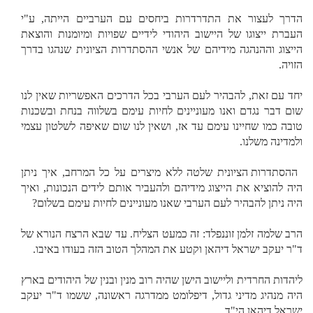
הדרך לעצור את התדרדרות ביחסים עם הערביים הייתה, ע"י
העברת ייצוגו של היישוב היהודי לידיים שפויות ומיומנות והוצאת
הייצוג וההנהגה מידיהם של אנשי ההסתדרות הציונית שנהגו בדרך
הזויה.
יחד עם זאת, להבהיר לעם הערבי בכל הדרכים האפשריות שאין לנו
שום דבר נגדם ואנו מעוניינים לחיות עימם בשלווה בנחת ובשכנות
טובה כמו שחיינו עימם עד אז, ושאין לנו שום שאיפה לשלטון עצמי
ולמדינה משלנו.
ההסתדרות הציונית שלטה ללא מיצרים על כל המרחב, איך ניתן
היה להוציא את הייצוג מידיהם ולהעביר אותם לידים הנכונות, ואיך
היה ניתן להבהיר לעם הערבי שאנו מעוניינים לחיות עימם בשלום?
הרב שלמה זלמן זוננפלד: זה כמעט הצליח. עד שבא הרצח הנורא של
ד"ר יעקב ישראל דיהאן וקטע את המהלך הטוב הזה בעודו באיבו.
ליהדות החרדית וליישוב הישן שהיה רוב מנין ובנין של היהודים בארץ
היה מנהיג מדיני גדול, דיפלומט ממדרגה ראשונה, ששמו ד"ר יעקב
ישראל דיהאן הי"ד.