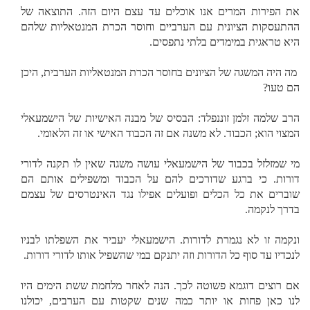
את הפירות המרים אנו אוכלים עד עצם היום הזה. התוצאה של
ההתעסקות הציונית עם הערביים וחוסר הכרת המנטאליות שלהם
היא טראגית במימדים בלתי נתפסים.
מה היה המשגה של הציונים בחוסר הכרת המנטאליות הערבית, היכן
הם טעו?
הרב שלמה זלמן זוננפלד: הבסיס של מבנה האישיות של הישמעאלי
המצוי הוא; הכבוד. לא משנה אם זה הכבוד האישי או זה הלאומי.
מי שמזלזל בכבוד של הישמעאלי עושה משגה שאין לו תקנה לדורי
דורות. כי ברגע שדורכים להם על הכבוד ומשפילים אותם הם
שוברים את כל הכלים ופועלים אפילו נגד האינטרסים של עצמם
בדרך לנקמה.
ונקמה זו לא נגמרת לדורות. הישמעאלי יעביר את השפלתו לבניו
לנכדיו עד סוף כל הדורות וזה יתנקם במי שהשפיל אותו לדורי דורות.
אם רוצים דוגמא פשוטה לכך. הנה לאחר מלחמת ששת הימים היו
לנו כאן פחות או יותר כמה שנים שקטות עם הערבים, יכולנו