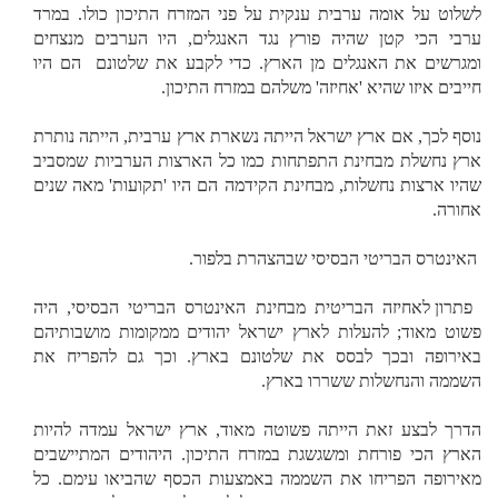
לשלוט על אומה ערבית ענקית על פני המזרח התיכון כולו. במרד
ערבי הכי קטן שהיה פורץ נגד האנגלים, היו הערבים מנצחים
ומגרשים את האנגלים מן הארץ. כדי לקבע את שלטונם
הם היו
חייבים איזו שהיא 'אחיזה' משלהם במזרח התיכון.
נוסף לכך, אם ארץ ישראל הייתה נשארת ארץ ערבית, הייתה נותרת
ארץ נחשלת מבחינת התפתחות כמו כל הארצות הערביות שמסביב
שהיו ארצות נחשלות, מבחינת הקידמה הם היו 'תקועות' מאה שנים
אחורה.
האינטרס הבריטי הבסיסי שבהצהרת בלפור.
פתרון לאחיזה הבריטית מבחינת האינטרס הבריטי הבסיסי, היה
פשוט מאוד; להעלות לארץ ישראל יהודים ממקומות מושבותיהם
באירופה ובכך לבסס את שלטונם בארץ. וכך גם להפריח את
השממה והנחשלות ששררו בארץ.
הדרך לבצע זאת הייתה פשוטה מאוד, ארץ ישראל עמדה להיות
הארץ הכי פורחת ומשגשגת במזרח התיכון. היהודים המתיישבים
מאירופה הפריחו את השממה באמצעות הכסף שהביאו עימם. כל