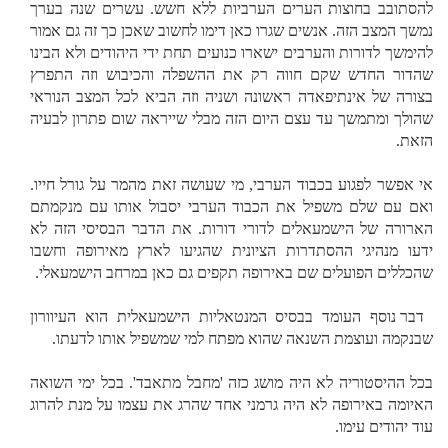
להסתובב בחוצות הערים הערביות ללא חשש. עשרים שנה בערך
נמשך המצב הזה. אנשים שגרו כאן דימו לחשוב שאכן כך זה גם אמור
להימשך לדורות והערבים ישארו כנועים תחת ידי היהודים ולא הבינו
שהדור החדש שקם חווה רק את ההשפלה והכיבוש וזה התפרץ
בצורה של אינתיפאדה ראשונה ושניה וזה הביא לכל המצב הנוראי
שהולך ומתמשך עד עצם היום הזה מבלי שייראה שום פתרון לבעיה
הזאת.
אי אפשר לפגוע בכבוד הערבי, מי שעושה זאת מהמר על גורל חייו.
ואם עם שלם משפיל את הכבוד הערבי יסבול אותו עם מנקמתם
הארורה של הישמעאלים לדורי דורות. את הדבר הבסיסי הזה לא
ידעו מנהיגי ההסתדרות הציונית שהגיעו לארץ מאירופה וחשבו
שהכללים הפועלים שם באירופה תקפים גם כאן במרחב הישמעאלי.
דבר נוסף העומד בבסיס המנטאליות הישמעאלית הוא העיוורון
שבנקמה ועוצמת השנאה שהוא מפתח למי שמשפיל אותו לדעתו.
בכל ההיסטוריה לא היה מושג כזה 'מחבל מתאבד'. בכל ימי השואה
האיומה באירופה לא היה גרמני אחד שהרג את עצמו על מנת להרוג
עוד יהודים עימו.