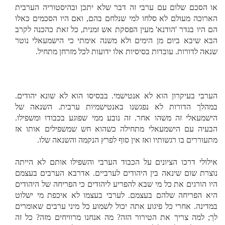
או הסכם שלום עם ערבי זה דבר שלא יתכן ובהיסטוריה הערבית
הארוכה מעולם לא סלחו למי שנלחם בהם, ואם היו הסכמים כאלו
הם היו בגדר 'הודנא' מעין הפסקת אש זמנית, כל זאת כהכנה לקרב
הבא שיבא ביום מן הימים ולא משנה אימתי כי הישמעאלי נוטר
שנאה לדורות.
עובדות בסיסיות אלו ידועות לכל מזרחן מתחיל.
הערבי בעיקרון הוא לא אנטישמי. בבסיסו הוא לא שונא יהודים.
במהלך הדורות לא נפגשנו באנטישמיות ערבית. השנאה של
הישמעאלי זה משהו אחר. זה נובע ממי שפוגע בכבודו ומשפילו.
הבעיה עם הישמעאלי מתחילה כשהוא חש שמשפילים אותו אז
מתעוררים בו רגשותיו ואז אין סוף לפרץ הנקמה והשנאה שלו.
אילולי דרכו הציונים על הכבוד הערבי והשפילו אותם לא הייתה
נוצרת שום שינאה בין היהודים לערביים. אדרבא הערבים בעצמם
היו הורגים את כל מי שבא להפריע ליהודים כי הפריחה של היהודים
היא הפריחה שלהם בעצמם. לערבי בעצמו לא איכפת מי ישלוט
במדינה. אחרי כל פיגוע אתה יכול לשמוע כל מיני ערבים שאומרים
לך; למה צריך את הטירור הזה? מה אנחנו מרוויחים מזה? כל זה