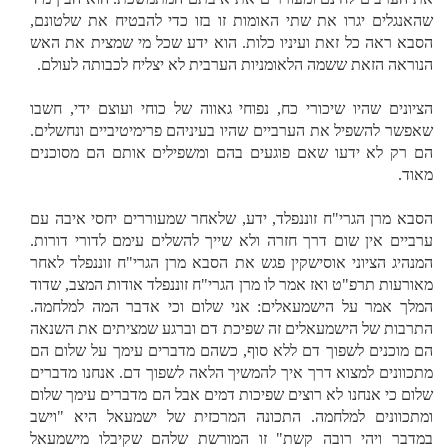
שהאנגלים יגרו את שתי האומות זו בזו כדי להבטיח את שלטונם,
הסבא ראה כל זאת ועיניו כלות. הוא ידע שכל מי שמצית את האש
הנוראה הזאת ששמה הלאומניות הערבית לא יצליח לכבותה לעולם.
הציונים שהיו שיכורי כח, נפוחי גאווה של כוחי ועוצם ידי, חשבו
שאפשר להשפיל את הערביים שהיו בעיניהם פרימיטיביים ונחשלים.
הם רק לא ידעו שאם פוגעים בהם ומשפילים אותם הם מסוכנים
מאוד.
הסבא מרן הגרי"ח זוננפלד, ידע, שלאחר שמעוררים יחסי איבה עם
ערביים אין שום דרך חזרה ולא שייך להשלים עימם לדורי דורות.
המנהיג הציוני אוסישקין פגש את הסבא מרן הגרי"ח זוננפלד לאחר
מאורעות תרפ"ט ואז אמר לו מרן הגרי"ח זוננפלד אודות המצב, שדוד
המלך אמר על הישמעאלים: אני שלום וכי אדבר המה למלחמה.
התרבות של הישמעאלים זה שפיכת דם וברגע שמציתים את השנאה
הם מוכנים לשפוך דם ללא סוף, כשהם מדברים עימך על שלום הם
מתכוונים למצוא דרך איך להמשיך הלאה לשפוך דם. אנחנו מדברים
שלום כי אנחנו לא רוצים שפיכות דמים אבל הם מדברים עימך שלום
ומתכוונים למלחמה. התכונה המרכזית של ישמעאל היא "וישב
במדבר ויהי רובה קשת" זו המורשת שלהם שקיבלו מישמעאל