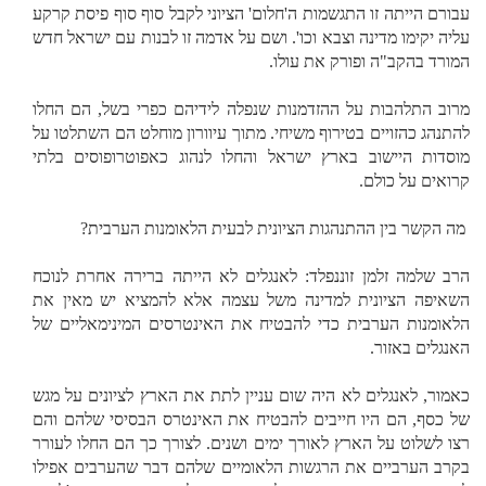
עבורם הייתה זו התגשמות ה'חלום' הציוני לקבל סוף סוף פיסת קרקע
עליה יקימו מדינה וצבא וכו'. ושם על אדמה זו לבנות עם ישראל חדש
המורד בהקב"ה ופורק את עולו.
מרוב התלהבות על ההזדמנות שנפלה לידיהם כפרי בשל, הם החלו
להתנהג כהזויים בטירוף משיחי. מתוך עיוורון מוחלט הם השתלטו על
מוסדות היישוב בארץ ישראל והחלו לנהוג כאפוטרופוסים בלתי
קרואים על כולם.
מה הקשר בין ההתנהגות הציונית לבעית הלאומנות הערבית?
הרב שלמה זלמן זוננפלד: לאנגלים לא הייתה ברירה אחרת לנוכח
השאיפה הציונית למדינה משל עצמה אלא להמציא יש מאין את
הלאומנות הערבית כדי להבטיח את האינטרסים המינימאליים של
האנגלים באזור.
כאמור, לאנגלים לא היה שום עניין לתת את הארץ לציונים על מגש
של כסף, הם היו חייבים להבטיח את האינטרס הבסיסי שלהם והם
רצו לשלוט על הארץ לאורך ימים ושנים. לצורך כך הם החלו לעורר
בקרב הערביים את הרגשות הלאומיים שלהם דבר שהערבים אפילו