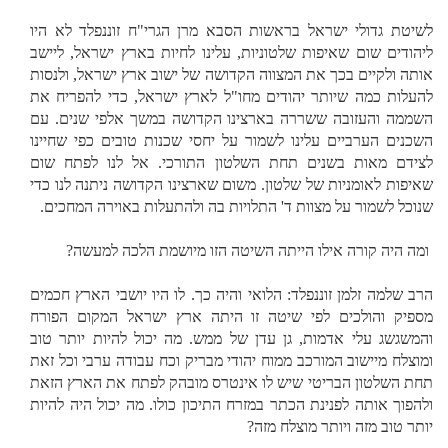
לשיטת גדולי ישראל בראשות הסבא מרן הגרי"ח זוננפלד לא היו
ליהודים שום שאיפות שלטוניות, עלינו לחיות בארץ ישראל, ליישב
אותה ולקיים בכך את המצווה הקדושה של ישוב ארץ ישראל, ולנסות
להעלות כמה שיותר יהודים מחו"ל לארץ ישראל, כדי להפריח את
השממה והעזובה ששררה בארצינו הקדושה במשך אלפי שנים. עם
השכנים הערביים עלינו לשמור על יחסי שכנות טובים כפי שחיינו
לצידם מאות בשנים תחת השלטון התורכי. אל לנו לפתח שום
שאיפות לאומניות של שלטון. משום שארצינו הקדושה ניתנה לנו כדי
שנוכל לשמור על מצוות ד' התלויות בה ולהתעלות באוירה המחכים.
ומה היה קורה אילו הייתה השיטה הזו מיושמת הלכה למעשה?
הרב שלמה זלמן זוננפלד: הלואי והיה כך. לו היו יושבי הארץ חכמים
מספיק והולכים לפי שיטה זו היתה ארץ ישראל המקום הפורח
והמשגשג עלי אדמות, גן עדן של ממש. מה יכול להיות יותר טוב
ומוצלח מיישוב המורכב ממוח יהודי מבריק וכח עבודה ערבי וכל זאת
תחת השלטון הבריטי שיש לו אינטרס מובהק לפתח את הארץ הזאת
ולהפוך אותה לפנינת הכתר במזרח התיכון כולו. מה יכול היה להיות
יותר טוב מזה ויותר מוצלח מזה?