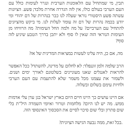
תבין, מי שמתחיל עם הלאומנות הערבית ונגרר לעימות כולל עם
העם הערבי בעולם כולו, אין לזה הגדרה אחרת מלבד; פשע. הציונות
עשתה פשע היסטורי נוראי שעלה לנו כבר בנהרות של דם יהודי ומי
יודע בכמה נהרות של דם זה עומד לעלות לנו. מי ביקש מהציונים
להתחיל עם הערביים? על מה ולמה החל העימות? מה הרוויחו מן
העימות הנוראי הזה שאין לו סוף ולא יתכן בדרך הטבע שיגיע לזה
סוף?
מה, אם כן, היה עלינו לעשות במציאות המדינית של אז?
הרב שלמה זלמן זוננפלד: לא לחלום על מדינה, להשתדל ככל האפשר
להראות לאנגלים שאנו מעוניינים בשלטונם לאורך ימים ושנים.
ולשמור את עצמנו מכל משמר שלא להתעמת עם העם הערבי
ולחיות עימם בשלום ובשלוה.
אם היינו עושים כך היינו חיים היום בארץ ישראל בגן עדן עלי אדמות
ממש. מה יש לנו היום? מלחמות וטרור ואיומי השמדה היל"ת בלי
שום פתרון ובלי שום סיכוי לסיים את הסכסוך האינסופי הזה.
.
בכל זאת, ממה נבעה הגישה הציונית?