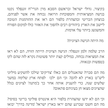
בקיצור, גדולי ישראל ובראשם הסבא מרן הגרי"ח זוננפלד נקטו
בגישה המציאותית והמפוכחת הרואה נכוחה את אשר לפניהם,
בניצחון הבריטי ובהצהרת בלפור הם ראו את ההזדמנות הטובה
ליישב את הארץ ביהודים רבים ולהפוך את האזור כולו למקום הפורח
והמשגשג ביותר עלי אדמות.
מה היתה הגישה הציונית?
הרב שלמה זלמן זוננפלד: הגישה הציונית הייתה הזויה, הם לא ראו
את המציאות נכוחה, במילים קצת יותר פשוטות נקרא לזה שהם לקו
בטפשות ובגאווה.
מה הם סברו? שהאנגלים הם כאלו 'צדיקים' שילכו להשקיע מיליוני
ליש"ט בארץ לא להם? וכי הם ילכו
לפתח ארץ שלימה במשך
שלשים שנה, כדי להעניק אותה אחר כך ב'מתנה' לציונים בגלל
שהציונים מצאו חן בעיניהם פתאום?
וכי הם לא ידעו שהצהרת בלפור היא אינטרס פוליטי בריטי בסיסי?
מה הם חשבו שברגע שהם יראו בארץ ישראל 'מדינה בדרך' יבואו