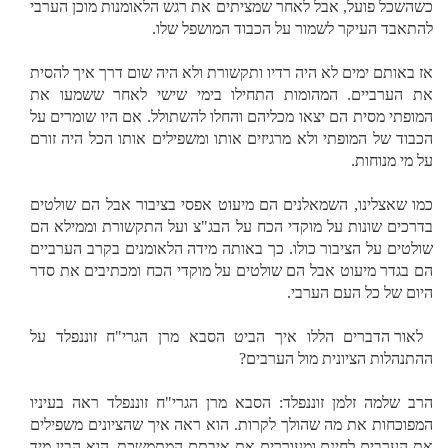
כשהשכל פועל, אבל לאחר שמציתים את רגש הלאומנות מוכן הערבי
להתאבד העיקר לשמור על הכבוד המושפל שלו.
אז באותם ימים לא היה רדיו ותקשורת ולא היה שום דרך איך להסית
את הערביים. המהומות התחילו בימי שישי לאחר ששמעו את
המופתי מסית הם יצאו מכליהם והחלו להשתולל. אם היו שומרים על
הכבוד של המופתי ולא מרגיזים אותו ומשפילים אותו הכל היה זורם
על מי מנוחות.
כמו שאצלינו, השמאלנים הם מיעוט אפסי בציבור אבל הם שולטים
בדרכים שונות על מוקדי הכח על הבג"צ ועל התקשורת וממילא הם
שולטים על הציבור כולו. כך באותה מידה הלאומנים בקרב הערביים
הם בגדר מיעוט אבל הם שולטים על מוקדי הכח ומכתיבים את סדר
היום של כל העם הערבי.
לאור הדברים הללו איך הביט הסבא מרן הגרי"ח זוננפלד על
ההתנהלות הציונית מול הערבים?
הרב שלמה זלמן זוננפלד: הסבא מרן הגרי"ח זוננפלד ראה בעיניו
המפוכחות את מה שהולך לקרות. הוא ראה איך שהציונים משפילים
את הערבים לחינם ומעוררים את איבתם המתמשכת. הוא הבין מיד