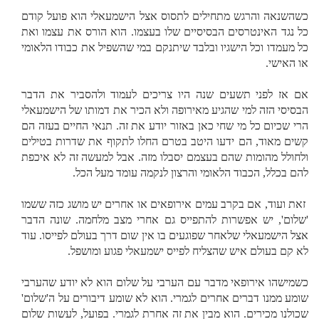
כשהשנאה והרגש מתחילים לתסוס אצל הישמעאלי הוא פועל קודם
כל נגד האינטרסים הבסיסיים שלו בעצמו. הוא הורס את עצמו ואת
כל מעמדו וכל הישגיו ובלבד שיתנקם במי שהשפיל את כבודו הלאומי
או האישי.
אם אז לפני תשעים שנה היו צריכים לעמוד ולהסביר את הדבר
הבסיסי הזה למי שהגיע מאירופה ולא הכיר את דמותו של הישמעאלי
הרי שכיום כל מי שחי כאן באזור יודע את זה. תנאי החיים בעזה הם
קשים מאוד, הם ידעו היטב בטרם החלו לתקוף את שדרות בטילים
ולחולל מהומות שהם בעצמם יסבלו מזה. אבל למעשה זה לא איכפת
להם בכלל, הכבוד הלאומי והרצון לנקמה עומד מעל הכל.
זאת ועוד, אם בקרב עמים אירופאים או אחרים יש מושג כזה ששמו
'שלום', יש אפשרות להתפייס גם אחרי מצב מלחמה. שונה הדבר
אצל הישמעאלי שלאחר שפוגעים בו אין שום דרך בעולם לפייסו. עוד
לא קם בעולם איש שהצליח לפייס ישמעאלי פגוע ומושפל.
כשמישהו אירופאי מדבר עם הערבי על שלום הוא לא יודע שהערבי
שומע ממנו דברים אחרים לגמרי. הוא לא שומע דיבורים על ה'שלום'
שכולנו מכירים. הוא מבין את זה אחרת לגמרי. בפועל, לעשות שלום