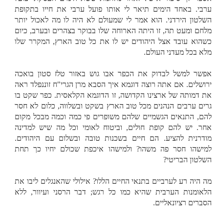
ערבי. באחד הימים תיאר לי אותו פועל ערבי את חייו בתקופת
השלטון הירדני. הוא אמר לי שמעולם לא היה לו מה לאכול יותר
מלחם ומעט תה, זו היתה הארוחה שלו בבוקר בצהרים ובערב, כיום
כשהוא עובד אצל היהודים יש לו את כל טוב הארץ, המקרר שלו
מלא בכל מעדני העולם.
אפשר למשל לבדוק את הכפר אבו גוש באזור טלז סטון בואכה
ירושלים. אם אתה רוצה דוגמא איך הסבא מרן הגרי"ח זוננפלד ראה
את דמותה של ארצינו הקדושה, זו הדוגמא הקלאסית. כפר שקט בו
גרים ערבים הנהנים מכל טוב הארץ בשקט ובשלווה, כלום לא חסר
להם, התנאים הגשמיים שלהם משופרים פי כמה וכמה מבכל מקום
אחר. יש להם קופת חולים, וביטוח לאומי וכל מה שיש למדינה
מודרנית להציע. הם חיים בשכנות טובה ובשלום עם היהודים.
למישהו חסר פה משהו? ולמישהו איכפת שכולם יחיו כך תחת
השלטון הבריטי?
מה היה רע לערביים בתנאי החיים הללו? אילולי שהאנגלים ליבו את
הלאומנות הערבית שהיא כמו כל רגש; דבר הרסני ועיוור, ללא
הסברים רציונאליים.