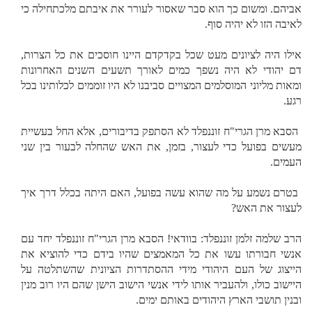
אביהם. ומשום כך הוא סבר שאסור לעורר את איבתם מלכתחילה כי
לאיבה הזו לא יהיה סוף.
אילו היה לציונים מעט שכל בקדקדם היינו חוסכים את כל הצרות,
דם יהודי לא היה נשפך כמים לאורך תשעים השנים האחרונות
ומאות מליוני המוסלמים המצויים סביבנו לא היו זוממים לכלותינו בכל
רגע.
הסבא מרן הגרי"ח זוננפלד לא הסתפק בדיבורים, אלא החל בעשיית
מעשים בפועל כדי לעצור, בזמן, את האש שהחלה לבעור בין שני
העמים.
בטרם נשמע על מה שהוא עשה בפועל, האם היתה בכלל דרך איך
לעצור את האש?
הרב שלמה זלמן זוננפלד: בוודאי! הסבא מרן הגרי"ח זוננפלד יחד עם
אנשי חבורתו עשו את כל המאמצים שהיו בידם כדי להוציא את
הייצוג של העם היהודי מידי ההסתדרות הציונית שהשתלטה על
היישוב כולו, ולהעביר אותו לידי אנשי הישוב הישן שהם היו רוב מנין
ובנין תושבי הארץ היהודים באותם ימים.