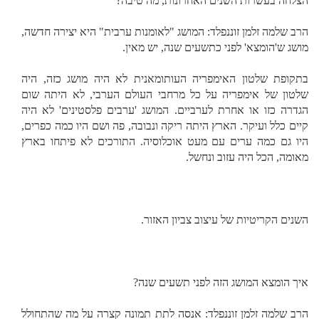
הצלחה בעשרות השנים האחרונות, מה טיבה?
הרב שלמה זלמן זוננפלד: המושג "לאומנות ערבית" היא יצירה חדשה,
מושג ש'הומצא' לפני כתשעים שנה, יש מאין.
בתקופת שלטון האימפריה העותומאנית לא היה מושג כזה, היה
שלטון של אימפריה על כל מרחבי העולם הערבי, לא היתה שום
הגדרה כזו או אחרת לערביים. המושג 'ערבים פלסטינים' לא היה
קיים כלל ועיקר. הארץ היתה ריקה ונבובה, פה ושם היו כמה כפרים,
היו גם כמה ערים עם מעט אוכלוסיה. התורכים לא פיתחו בארץ
מאומה, הכל היה עזוב ונחשל.
השנים הקריטיות של עיצוב צביון האזור.
איך הומצא המושג הזה לפני תשעים שנה?
הרב שלמה זלמן זוננפלד: אנסה לתת תמונה קצרה על מה שהתחולל