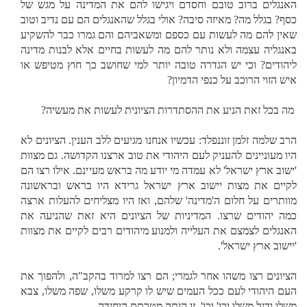
האנגלים ברוב טובם וחסדם ויגישו להם את המדינה על מגש של
כסף? בגלל מה? מאיזה סיבה? אולי בגלל שהאנגלים הם עם נדיב וטוב
שאין להם מה לעשות עם כספם ומשאביהם והם גמרו כבר להשקיע
באנגליה עצמה ולא נותר להם מה לעשות בחיים אלא לבנות מדינה
ליהודים? וכי יש הגדרה טובה יותר למי שחושב כך חוץ מטיפש או
איש הזוי הרוכב על כנפי הדמיון?
מה בכל זאת הניע את ההסתדרות הציונית לעשות את מעשיה?
הרב שלמה זלמן זוננפלד: עכשיו אנחנו מגיעים ללב הענין. הציונים לא
היו מעוניינים להעניק לעם היהודי את טוב ארצנו הקדושה. גם מצוות
'ישוב ארץ ישראל' לא עמדה מי יודע מה בראש מעיינם. אילו רצו הם
לקיים את מצות יישוב ארץ ישראל גרידא היו בראש ובראשונה
מוותרים על חלום ה'מדינה' שלהם, ואז היו מצליחים להעלות ארצה
כמה יהודים שרצו. המדיניות של הציונים היא זאת שהניעה את
האנגלים לצמצם את העלייה ולמנוע מיהודים רבים לקיים את מצוות
'יישוב ארץ ישראל'.
הציונים רצו משהו אחר לגמרי; הם רצו למרוד בהקב"ה, ולהפוך את
העם היהודי לעם ככל העמים שיש לו קרקע משלו, שפה משלו, צבא
משלו ודגל משלו וכו' וכו'. זו היתה מטרתם היחידה.