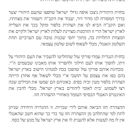
בחזית היהודית ניצבו איפה גדולי ישראל שחפצו שהעם היהודי יצעד
בדרך המסורה לנו מדור דור, יעבוד את הקב"ה וישמור את מצוותיו,
ואם הקב"ה הביא לנו את הצהרת בלפור ומקל בכך את העלייה
לארץ ישראל הרי זו הזדמנות מצויינת לעלות לארץ ישראל ולקיים את
המצוות התלויות בה, מתוך יחסי שכנות טובה עם הערביים תחת
השלטון האנגלי, מבלי לשאוף לשום שלטון עצמאי.
בחזית הנגדית עמדו פורקי עול שהחליטו להעביר את העם היהודי על
דתו, להפוך אותו לעם חילוני ולהפריד אותו מאבינו שבשמים ה"י.
מבחינת אותם פורקי עול שהפכו בכח למנהיגי הישוב בארץ ישראל
(הם כפו את עצמם על תושבי א"י מבלי לשאול אף אחד) הייתה
הצהרת בלפור מעין זכיה בפיס. באזניהם הם שמעו את המילים שכה
רצו לשמוע: 'בית לאומי ליהודים בארץ ישראל'. מבלי להבין את
האינטרס האנגלי הבסיסי העומד מאחורי ההצהרה הזו.
ההצהרה הזו הביאה אותם לידי שכרות. זו ההגדרה היחידה שניתן
לתת למי שהתלהב מן ההצהרה הזו עד כדי כך שהוא חשב שהאנגלי
אין לו מה לעשות אלא להעניק לו את ארץ ישראל על מגש של כסף.