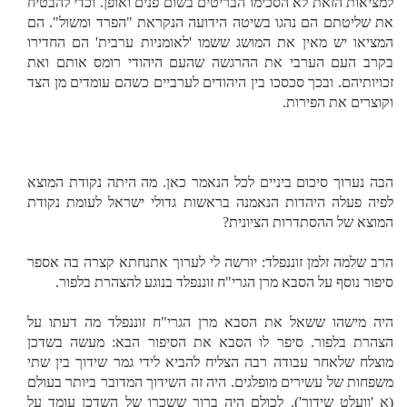
למציאות הזאת לא הסכימו הבריטים בשום פנים ואופן. וכדי להבטיח
את שליטתם הם נהגו בשיטה הידועה הנקראת "הפרד ומשול". הם
המציאו יש מאין את המושג ששמו 'לאומניות ערבית' הם החדירו
בקרב העם הערבי את ההרגשה שהעם היהודי רומס אותם ואת
זכויותיהם. ובכך סכסכו בין היהודים לערביים כשהם עומדים מן הצד
וקוצרים את הפירות.
הבה נערוך סיכום ביניים לכל הנאמר כאן. מה היתה נקודת המוצא
לפיה פעלה היהדות הנאמנה בראשות גדולי ישראל לעומת נקודת
המוצא של ההסתדרות הציונית?
הרב שלמה זלמן זוננפלד: יורשה לי לערוך אתנחתא קצרה בה אספר
סיפור נוסף על הסבא מרן הגרי"ח זוננפלד בנוגע להצהרת בלפור.
היה מישהו ששאל את הסבא מרן הגרי"ח זוננפלד מה דעתו על
הצהרת בלפור. סיפר לו הסבא את הסיפור הבא: מעשה בשדכן
מוצלח שלאחר עבודה רבה הצליח להביא לידי גמר שידוך בין שתי
משפחות של עשירים מופלגים. היה זה השידוך המדובר ביותר בעולם
(א 'וועלט שידוך'). לכולם היה ברור ששכרו של השדכן עומד על