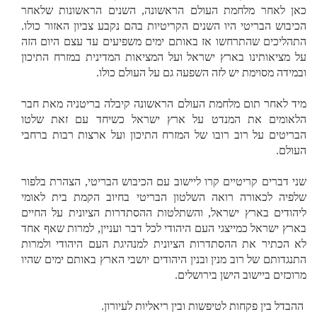
כאן לאחר מלחמת העולם הראשונה, השנים הראשונות שלאחר
הכיבוש הבריטי היו השנים הקריטיות בהם נקבע צביון האזור כולו.
התהליכים שהתרחשו אז באותם ימים משפיעים עד עצם היום הזה
על מציאותינו בארץ ישראל ועל המציאות המדינית במזרח התיכון
ובמידה מסוימת יש לזה השפעה גם על העולם כולו.
מיד לאחר תום מלחמת העולם הראשונה קיבלה בריטניה מאת חבר
הלאומים את המנדט על ארץ ישראל כשיחד עם זאת שלטו
הבריטים על רוב רובו של המזרח התיכון ועל ארצות רבות ברחבי
העולם.
שני דברים קריטיים קרו ליישוב עם הכיבוש הבריטי, הצהרת בלפור
שלפיה לכאורה רואה השלטון הבריטי בחיוב הקמת בית לאומי
ליהודים בארץ ישראל, והשתלטות ההסתדרות הציונית על החיים
בארץ ישראל כמייצגי העם היהודי לכל דבר ועניין, למרות שאף אחד
לא הכתיר את ההסתדרות הציונית למנהיגת העם היהודי ולמרות
התנגדותם של רוב מנין ובנין היהודים יושבי הארץ באותם ימים שהיו
מרוכזים ביישוב הישן בירושלים.
ההבדל בין פקחות לטיפשות ובין ריאליות לעיורון.