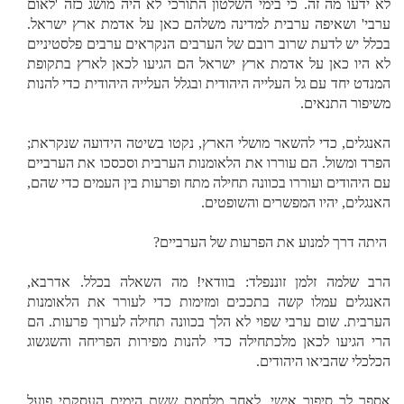
לא ידעו מה זה. כי בימי השלטון התורכי לא היה מושג כזה 'לאום
ערבי' ושאיפה ערבית למדינה משלהם כאן על אדמת ארץ ישראל.
בכלל יש לדעת שרוב רובם של הערבים הנקראים ערבים פלסטיניים
לא היו כאן על אדמת ארץ ישראל הם הגיעו לכאן לארץ בתקופת
המנדט יחד עם גל העלייה היהודית ובגלל העלייה היהודית כדי להנות
משיפור התנאים.
האנגלים, כדי להשאר מושלי הארץ, נקטו בשיטה הידועה שנקראת;
הפרד ומשול. הם עוררו את הלאומנות הערבית וסכסכו את הערביים
עם היהודים ועוררו בכוונה תחילה מתח ופרעות בין העמים כדי שהם,
האנגלים, יהיו המפשרים והשופטים.
היתה דרך למנוע את הפרעות של הערביים?
הרב שלמה זלמן זוננפלד: בוודאי! מה השאלה בכלל. אדרבא,
האנגלים עמלו קשה בתככים ומזימות כדי לעורר את הלאומנות
הערבית. שום ערבי שפוי לא הלך בכוונה תחילה לערוך פרעות. הם
הרי הגיעו לכאן מלכתחילה כדי להנות מפירות הפריחה והשגשוג
הכלכלי שהביאו היהודים.
אספר לך סיפור אישי. לאחר מלחמת ששת הימים העסקתי פועל