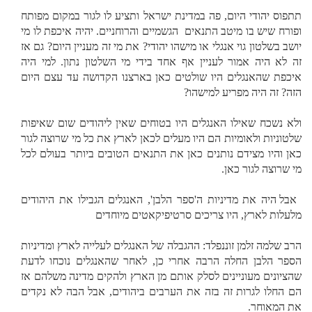
תתפוס יהודי היום, פה במדינת ישראל ותציע לו לגור במקום מפותח
ופורח שיש בו מיטב התנאים
הגשמיים והרוחניים. יהיה איכפת לו מי
יושב בשלטון גוי אנגלי או מישהו יהודי? את מי זה מעניין היום? גם אז
זה לא היה אמור לעניין אף אחד בידי מי השלטון נתון. למי היה
איכפת שהאנגלים היו שולטים כאן בארצנו הקדושה עד עצם היום
הזה? זה היה מפריע למישהו?
ולא נשכח שאילו האנגלים היו בטוחים שאין ליהודים שום שאיפות
שלטוניות ולאומיות הם היו מעלים לכאן לארץ את כל מי שרוצה לגור
כאן והיו מצידם נותנים כאן את התנאים הטובים ביותר בעולם לכל
מי שרוצה לגור כאן.
אבל היה את מדיניות ה'ספר הלבן', האנגלים הגבילו את היהודים
מלעלות לארץ, היו צריכים סרטיפיקאטים מיוחדים
הרב שלמה זלמן זוננפלד: ההגבלה של האנגלים לעלייה לארץ ומדיניות
הספר הלבן החלה הרבה אחרי כן, לאחר שהאנגלים נוכחו לדעת
שהציונים מעוניינים לסלק אותם מן הארץ ולהקים מדינה משלהם אז
הם החלו לגרות זה בזה את הערבים ביהודים, אבל הבה לא נקדים
את המאוחר.