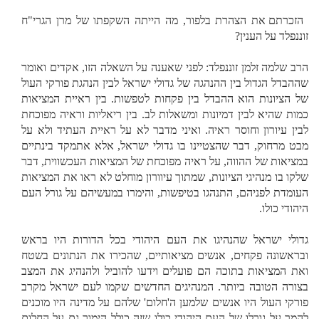
הזכרתם את הצהרת בלפור, מה הייתה השקפתו של מרן הגרי"ח
זוננפלד על הענין?
הרב שלמה זלמן זוננפלד: לפני שאענה על השאלה הזו, אקדים ואומר
שההבדל הגדול בין ההנהגה של גדולי ישראל לבין הנהגת פורקי העול
של הציונות הוא ההבדל בין פקחות לטפשות. בין ראיית המציאות
כמות שהיא לבין דמיונות ומשאלות לב. בין ריאליות וראיה מפוכחת
לבין עיורון וחוסר ראיה. ואיני מדבר לא על ראיית העתיד ולא על
מבט מרחוק, דבר שהצטיינו בו גדולי ישראל, אלא אתמקד בינתיים
במציאות של ההווה, על ראיה מפוכחת של המציאות העכשווית, דבר
שלקו בו מנהיגי הציונות, שמתוך עיוורון מוחלט לא ראו את המציאות
העומדת לפניהם, התנהגו בטיפשות, והימרו במעשיהם על גורל העם
היהודי כולו.
גדולי ישראל שהנהיגו את העם היהודי בכל הדורות היו בראש
ובראשונה פקחים, אנשים מציאותיים, שהכירו את הנתונים בשטח
ואת המציאות בתוכה הם פועלים וידעו להוביל ולהנהיג את המצב
בצורה הטובה ביותר. המנהיגים החדשים שקמו לעם ישראל מקרב
פורקי העול היו אנשים שלמען ה'חלום' שלהם על מדינה היו מוכנים
להמר על גורלו של העם היהודי כולו שזה כולל הימור גם על החלום