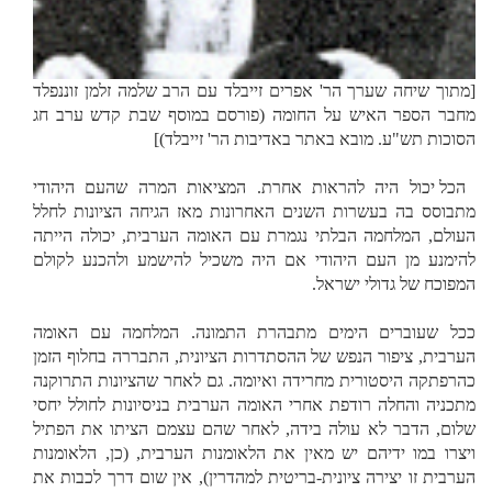
[מתוך שיחה שערך הר' אפרים זייבלד עם הרב שלמה זלמן זוננפלד
מחבר הספר האיש על החומה (פורסם במוסף שבת קדש ערב חג
הסוכות תש"ע. מובא באתר באדיבות הר' זייבלד)]
הכל יכול היה להראות אחרת. המציאות המרה שהעם היהודי
מתבוסס בה בעשרות השנים האחרונות מאז הגיחה הציונות לחלל
העולם, המלחמה הבלתי נגמרת עם האומה הערבית, יכולה הייתה
להימנע מן העם היהודי אם היה משכיל להישמע ולהכנע לקולם
המפוכח של גדולי ישראל.
ככל שעוברים הימים מתבהרת התמונה. המלחמה עם האומה
הערבית, ציפור הנפש של ההסתדרות הציונית, התבררה בחלוף הזמן
כהרפתקה היסטורית מחרידה ואיומה. גם לאחר שהציונות התרוקנה
מתכניה והחלה רודפת אחרי האומה הערבית בניסיונות לחולל יחסי
שלום, הדבר לא עולה בידה, לאחר שהם עצמם הציתו את הפתיל
ויצרו במו ידיהם יש מאין את הלאומנות הערבית, (כן, הלאומנות
הערבית זו יצירה ציונית-בריטית למהדרין), אין שום דרך לכבות את