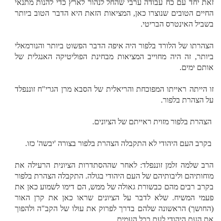
זאת יחד עם כח עבודה ערבי שהחל לנהור לארץ כדי להנות מתנאי
החיים הטובים שנוצרו כאן, המציאות הזאת היא הדבר הטוב ביותר
בשביל האינטרס הבריטי.
הצהרתו של הלורד בלפור היה איפה הדבר הפשוט ביותר והנורמאלי
ביותר, זה היה מחוייב המציאות מבחינת הפוליטיקה האנגלית של
אותם ימים.
זו הייתה ראייתו המפוכחת והריאלית של הסבא מרן הגרי"ח זוננפלד
על הצהרת בלפור.
הצהרת בלפור מזוית ראייתם של הציונים.
בקרב העם היהודי לא התקבלה הצהרת בלפור בצורה 'יבשה' כזו.
הרב שלמה זלמן זוננפלד: לאחר שההסתדרות הציונית הרעילה את
מוחותיהם וליבותיהם של העם היהודי בגולה. התקבלה הצהרת בלפור
בקרב רבים מהם כבשורת גאולה של ממש, הם דימו לשמוע כאן את
פעמי המשיח. שלא לדבר על הציונים שראו כאן את קרן האור
(החושך) הראשונה שלהם בדרך לפרוק את עולו של הקב"ה ולהפוך
את העם היהודי לעם ככל העמים.