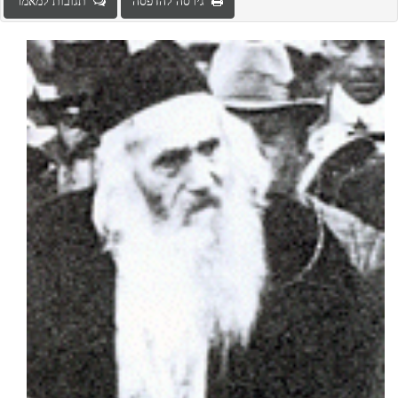
גירסה להדפסה
תגובות למאמר