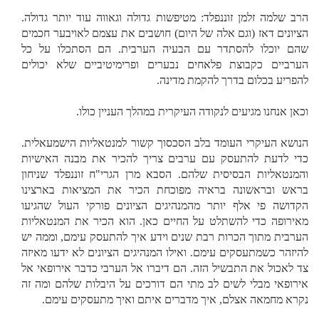
הרב שלמה זלמן זוננפלד: מטיפשות גדולה וגאווה עוד יותר גדולה.
הציונים דאז (וגם אלה של היום) חושבים את עצמם לאויבער חכמים
שהם יוכלו להסתדר עם הבעיה הערבית. הם הסתכלו על כל
הערביים כקבוצת פלאחים נבערים ופרימיטיביים שלא יכולים
להפריע בכלום בדרך להקמת מדינה.
וכאן אנחנו מגיעים לנקודה העיקרית במהלך העניין כולו.
הנושא העיקרי העומד בלב הסכסוך קשור למנטאליות הישמעאלית.
כדי לדעת להתעסק עם ערבים צריך להכיר את מבנה האישיות
והמנטאליות הבסיסית שלהם. הסבא מרן הגרי"ח זוננפלד שניחון
בראש ובראשונה בראיה מפוכחת הכיר את המציאות בארצינו
הקדושה פי אלף יותר מהמנהיגים הציונים פורקי העול שהגיעו
מאירופה כדי להשתלט על החיים כאן. הוא הכיר את המנטאליות
הערבית מתוך הכרות רבת שנים וידע איך להתעסק עימם, וממה יש
להיזהר כשמתעסקים עימם. ואילו המנהיגים הציונים לא ידעו מאיזה
צד לאכול את התבשיל הזה. הם דיברו אל הערבי כדבר אירופאי אל
אירופאי מבלי לשים לב מתי הם דורכים על היבלות שלהם ומה זה
נקרא מחמאה אצלם, איך מדברים איתם ואיך מתעסקים עימם.