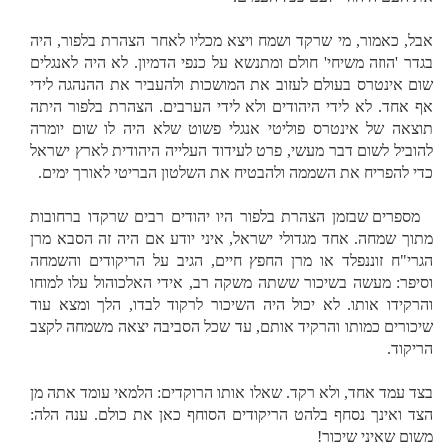
אבל, כאמור, מי שרקד ושמח ויצא מכליו לאחר הצהרת בלפור, היה
בגדר 'הוזה משיחי' חולם ומתנשא על כנפי הדמיון. לא היה לאנגלים
שום אינטרס בעולם לעזוב את המושכות ולהעביר את ההנהגה לידי
אף אחד. לא לידי היהודים ולא לידי הערבים. הצהרת בלפור היתה
תוצאה של אינטרס פוליטי אנגלי פשוט שלא היה לו שום יומרה
להוביל לשום דבר מעשי, פרט לעידוד העלייה היהודית לארץ ישראל
כדי להפריח את השממה ולהבטיח את השלטון הבריטי לאורך ימים.
מספרים שבזמן הצהרת בלפור היו יהודים רבים שרקדו ברחובות
מתוך שמחה. אחד מגדולי ישראל, איני יודע אם היה זה הסבא מרן
הגרי"ח זוננפלד או מרן החפץ חיים, הגיב על הריקודים והשמחה
וסיפר: מעשה בשיכור ששתה משקה רב, אידי האלכוהול עלו למוחו
והרקידו אותו. לא יכול היה השיכור לרקוד לבדו, הלך ומצא עוד
שיכורים כמותו והרקיד אותם, עד שכל הסביבה יצאה משמחה לקצב
הריקוד.
בצד עמד אחד, ולא רקד. שאלו אותו הרוקדים: הלמאי עומד אתה מן
הצד ואינך נסחף בלהט הריקודים הסוחף כאן את כולם. ענה הלה:
משום שאיני שיכור!