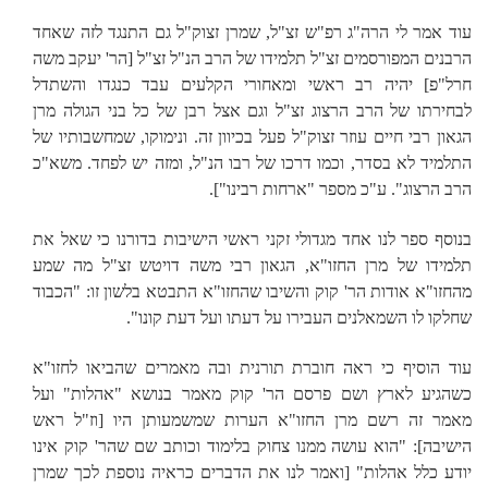
עוד אמר לי הרה"ג רפ"ש זצ"ל, שמרן זצוק"ל גם התנגד לזה שאחד
הרבנים המפורסמים זצ"ל תלמידו של הרב הנ"ל זצ"ל [הר' יעקב משה
חרל"פ] יהיה רב ראשי ומאחורי הקלעים עבד כנגדו והשתדל
לבחירתו של הרב הרצוג זצ"ל וגם אצל רבן של כל בני הגולה מרן
הגאון רבי חיים עוזר זצוק"ל פעל בכיוון זה. ונימוקו, שמחשבותיו של
התלמיד לא בסדר, וכמו דרכו של רבו הנ"ל, ומזה יש לפחד. משא"כ
הרב הרצוג". ע"כ מספר "ארחות רבינו"].
בנוסף ספר לנו אחד מגדולי זקני ראשי הישיבות בדורנו כי שאל את
תלמידו של מרן החזו"א, הגאון רבי משה דויטש זצ"ל מה שמע
מהחזו"א אודות הר' קוק והשיבו שהחזו"א התבטא בלשון זו: "הכבוד
שחלקו לו השמאלנים העבירו על דעתו ועל דעת קונו".
עוד הוסיף כי ראה חוברת תורנית ובה מאמרים שהביאו לחזו"א
כשהגיע לארץ ושם פרסם הר' קוק מאמר בנושא "אהלות" ועל
מאמר זה רשם מרן החזו"א הערות שמשמעותן היו
[וז"ל ראש
הישיבה]
: "הוא עושה ממנו צחוק בלימוד וכותב שם שהר' קוק אינו
יודע כלל אהלות"
[ואמר לנו את הדברים כראיה נוספת לכך שמרן