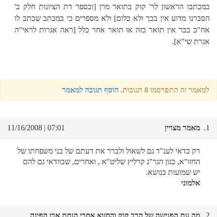
במכתבו הראשון לר' קוק בתואר מרן
[ובספר דת הציונות חלק ב'
הסברנו מדוע אין בכך ולא כלום]
ולא מספרים כי במכתב שכתב לו
אח"כ כבר אין תואר כזה או תואר אחר כלל
[ראה אגרות לראי"ה
אגרת שי"א].
למאמר זה התפרסמו 8 תגובות.
הוסף תגובה למאמר
1.
מאמר מצויין
07:01 | 11/16/2008
רק כדאי לענ"ד גם לשאול ולברר את דעתם של בני משפחתו של
החזו"א, כגון הגר"נ קרליץ שליט"א , ואחרים, שבוודאי גם להם
יש שמועות בנושא.
אלמוני
2.
מה עם הפגישה של הרב קוק והחזוא אחרי הנחת אבן הפינה