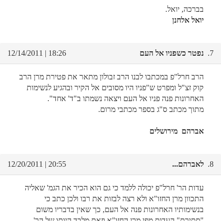
בברכה, יואל.
יואל אלחנן
7.
נפטר כשפניו אל העם
18:26 | 12/14/2011
הרב חרל"פ במכתבו לבנו הרב זבולון מתאר את פטירת מרן הרב
קוק זצ"ל ומפרט ש"פניו היו מסובים אל הקיר ובהגיע לנשימות
האחרונות פנה פניו אל העם ויצאה נשמתו ב"ד' אחד".
מתוך מכתב ס"ג בספר מכתבי מרום.
אברהם מירושלים
8.
לאברהם...
20:55 | 12/20/2011
עדות הר' חרל"פ יכולה ללמד כי גם הוא הכיר את הגמ' שאליה
התכוון מרן החזו"א ולא רצה לבזות את רבו ולכן כתב כי
בנשימותיו האחרונות פנה אל העם, כך שאין בדבריו משום
"סתירת" העדות מפי מרן החזו"א וזאת מלבד היותו של הר'