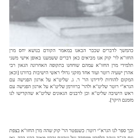
כהמשך לדברים שכבר הבאנו במאמר הקודם בנושא יחס מרן
החזו"א לר' קוק אנו מביאים כאן דברים ששמענו באופן אישי משני
תלמידי מרן החזו"א עמהם שוחחנו בתקופה האחרונה הגאון רבי
אהרן ישעיה רוטר ועוד אחד מזקני גדולי ראשי הישיבות בדורנו
[וכאן
המקום להודות לידידנו הר' ר. ג. שליט"א על ארגון הפגישה עם
הגרא"י רוטר שליט"א ולהר' ברוורמן שליט"א על ארגון הפגישה עם
ראש הישיבה שליט"א וכן לרבנים הגאונים שליט"א שהקדישו לנו
מזמנם היקר].
וכך ספר לנו הגרא"י רוטר: כשנפטר הר' קוק שהה מרן החזו"א בצפת
עם הג"ר יעקב הלפרין מייסדה של שכונת זכרון מאיר בבני ברק. ואז