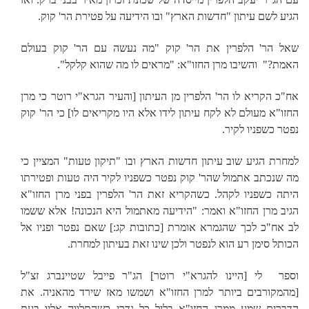
הגיע לשם עיתון "חדשות הארץ" ובו הידיעה על פטירת הר' קוק.
שאל הר' הלפרין את הר' קוק "מה נעשה עם הר' קוק בעולם
האמת?"
והשיבו מרן החזו"א: "מראים לו מה שהוא קלקל".
אח"כ הקריא לו הר' הלפרין מן העיתון
[והעיר הגרא"י רוטר כי מרן
החזו"א מעולם לא לקח עיתון לידו אלא היו מקריאים לו]
כי הר' קוק
נפטר כשפניו לקיר.
למחרת הגיע שוב עיתון חדשות הארץ ובו "תיקון טעות" המציין כי
מה שנכתב אתמול שהר' קוק נפטר כשפניו לקיר היה טעות ופטירתו
היתה כשפניו לקהל. כשהקריא זאת הר' הלפרין בפני מרן החזו"א
הגיב מרן החזו"א ואמר: "הידיעה מאתמול היא הנכונה! אלא ששמו
לב אח"כ לכך שהגמרא אומרת
[כתובות קג:]
שאם נפטר ופניו אל
הכותל סימן רע הוא לנפטר ולכן שינו זאת בעיתון למחרת.
וספר
לי
[היינו להגרא"י רוטר]
הג"ר פייבל שטיינברג זצ"ל
[מהמקורבים ביותר למרן החזו"א ושמשו מאז שירד מהאניה. את
הדברים שמע ממרן החזו"א בליל כל נדרי כשהתלווה אליו בעת