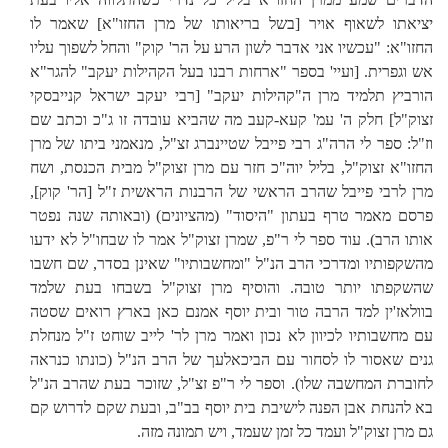
יציאתו לשאוף אויר [בשל בריאותו של מרן החזו"א]
שאמר לו
החזו"א: "עכשיו אני אדבר לשון הרע על הר' קוק" והחל לשפוך עליו
אש וגפרית.
[ועיי' בספר "ארחות רבנו בעל הקהילות יעקב" להגר"א
הורביץ תלמיד מרן ה"קהילות יעקב" [רבי יעקב ישראל קנייבסקי
זצוק"ל] חלק ה' עמ' קעא-קעב מה שהביא עובדה זו ג"כ וכתב שם
וז"ל: ספר לי הרה"ג רבי פייבל שטיינברג זצ"ל, מנאמני ביתו של מרן
החזו"א זצוק"ל, בליל יוה"כ חזר עם מרן זצוק"ל מבית הכנסת, ושח
מרן לרבי פייבל שהרב הראשי של הרבנות הראשית ז"ל [הר' קוק],
פרסם מאמר טרף בעתון "היסוד" (מהציונים) (ובאותה שנה נפטר
אותו הרב). עוד ספר לי ר"פ, שמרן זצוק"ל אמר לו שבחו"ל לא ידעו
מהשקפותיו ומדרכי הרב הנ"ל "ומחשבותיו" שאינן בסדר, שם חשבו
שהשקפתו יותר טובה. והוסיף מרן זצוק"ל בשבחו בעת שלמד
בוולאז'ין למד הרבה טור ובית יוסף אמנם כאן בארץ רואים שסטה
עם מחשבותיו לכיוון לא נכון ואמר מרן לר' לייב שוחט ז"ל מנחלת
גנים שאסור לו לסחור עם הביכאלעך של הרב הנ"ל (כונתו כנראה
לחוברת המחשבה שלו). וספר לי ר"פ זצ"ל, שזוכר בעת שהרב הנ"ל
בא להנחת אבן הפנה לישיבת בית יוסף בב"ב, ובעת שקם לדרוש קם
גם מרן זצוק"ל ועמד כל זמן שעמד, ויש תמונה מזה.