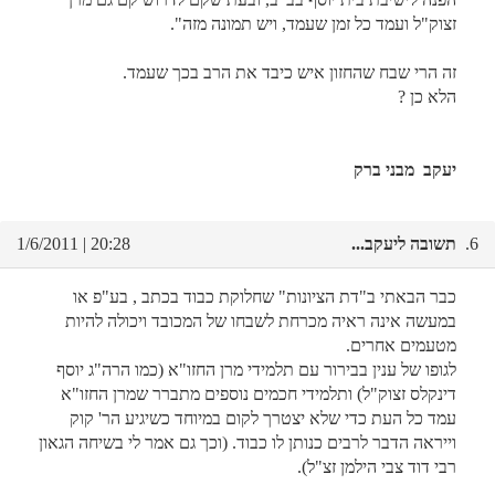
זצוק"ל ועמד כל זמן שעמד, ויש תמונה מזה".
זה הרי שבח שהחזון איש כיבד את הרב בכך שעמד.
הלא כן ?
יעקב מבני ברק
6.
תשובה ליעקב...
20:28 | 1/6/2011
כבר הבאתי ב"דת הציונות" שחלוקת כבוד בכתב , בע"פ או
במעשה אינה ראיה מכרחת לשבחו של המכובד ויכולה להיות
מטעמים אחרים.
לגופו של ענין בבירור עם תלמידי מרן החזו"א (כמו הרה"ג יוסף
דינקלס זצוק"ל) ותלמידי חכמים נוספים מתברר שמרן החזו"א
עמד כל העת כדי שלא יצטרך לקום במיוחד כשיגיע הר' קוק
וייראה הדבר לרבים כנותן לו כבוד. (וכך גם אמר לי בשיחה הגאון
רבי דוד צבי הילמן זצ"ל).