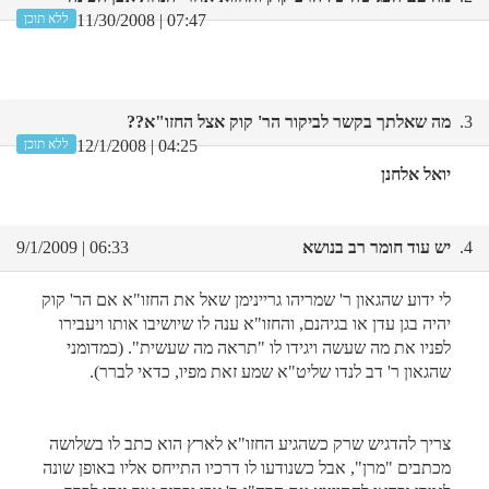
07:47 | 11/30/2008
ללא תוכן
3.
מה שאלתך בקשר לביקור הר' קוק אצל החזו"א??
04:25 | 12/1/2008
ללא תוכן
יואל אלחנן
4.
יש עוד חומר רב בנושא
06:33 | 9/1/2009
לי ידוע שהגאון ר' שמריהו גריינימן שאל את החזו"א אם הר' קוק
יהיה בגן עדן או בגיהנם, והחזו"א ענה לו שיושיבו אותו ויעבירו
לפניו את מה שעשה ויגידו לו "תראה מה שעשית". (כמדומני
שהגאון ר' דב לנדו שליט"א שמע זאת מפיו, כדאי לברר).
צריך להדגיש שרק כשהגיע החזו"א לארץ הוא כתב לו בשלושה
מכתבים "מרן", אבל כשנודעו לו דרכיו התייחס אליו באופן שונה