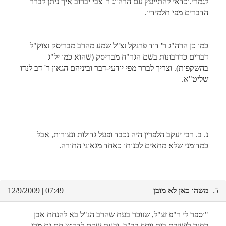
לגמרי.וכדאי להתייעץ עם הרה"ג ר' צבי יברוב איך ניתן לברר
הדברים מפי תלמידיו.
כמו כן הרה"ג ר' דוד פרנקל זצ"ל שמע מהרב מבריסק זצוק"ל
דברים כדרבונות בשם הגר"ח מבריסק (שהוא כמו יל"ג
בהשקפות). וצריך לברר מפי יודעי-דבר וביניהם הגאון ר' דב לנדו
שליט"א.
נ. ב. רבי יעקב הלפרין היה נכבד ופעל גדולות ונצורות, אבל
כמדומני שלא מתאים לכנותו כאחד מגאוני התורה.
5.
משהו כאן לא מובן
07:49 | 12/9/2009
"וספר לי ר"פ זצ"ל, שזוכר בעת שהרב הנ"ל בא להנחת אבן
הפנה לישיבת בית יוסף בב"ב, ובעת שקם לדרוש קם גם מרן