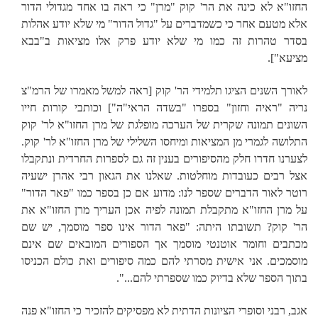
החזו"א לא כינה את הר' קוק "מרן" כי ראה בו אחד מגדולי הדור
אלא מטעם אחר כי כשמדברים על "גדול הדור" מי שלא יודע אהלות
בסדר טהרות זה כמו מי שלא יודע פרק אלו מציאות ב"בבא
מציעא"].
לאורך השנים הציגו תלמידי הר' קוק
[ראה למשל מאמרו של הרמ"צ
נריה "ראיה וחזון" בספרו "בשדה הראי"ה"]
וכותבי קורות חייו
השונים תמונה שקרית של הערכה מופלגת של מרן החזו"א לר' קוק
התלושה לגמרי מן המציאות ומיחסו השלילי של מרן החזו"א לר' קוק.
לצערנו חדרו חלק מהסיפורים בענין זה גם לספרות החרדית ונתקבלו
אצל רבים כעובדות מוחלטות. שאלנו את הגאון רבי אהרן ישעיה
רוטר לאור הדברים שספר לנו: מדוע אם כן בספר כמו "פאר הדור"
על מרן החזו"א מתקבלת תמונה לפיה אכן העריך מרן החזו"א את
הר' קוק? תשובתו היתה: "פאר הדור אינו ספר מוסמך, יש שם
מכתבים וחומר אוטנטי מוסמך אך הספורים המובאים שם אינם
מוסמכים. אני אישית מסרתי להם כמה סיפורים ואת כולם הכניסו
בתוך הספר שלא בדיוק כמו שספרתי להם...".
אגב, רבני וסופרי הציונות הדתית לא מפסיקים להזכיר כי החזו"א פנה