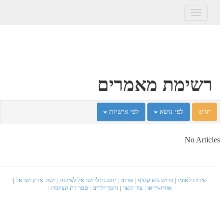
Toggle
navigation
רשימת מאמרים
חדש
לפי נושא
לפי אישיות
No Articles
שירות לאומי
|
גירוש גוש קטיף
|
פורום
|
יחס גדולי ישראל לציונות
|
ישוב ארץ ישראל
|
אודיו-וידאו
|
צור קשר
|
חינוך ילדים
|
ספר דת הציונות
|