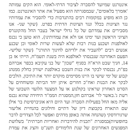
אינטרנט שמיועד להסברה לציבור הדתי-לאומי. הוא הקים עמותה
'אזמרך בלאומים'', שבמסגרתה הוא מפעיל את אתר האינטרנט. כמו
כן הוא מופיע במקומות רבים בהתנדבות כדי להסביר את עמדותיו
נגד הציונות בכלל ונגד הציונות הדתית בפרט. {שקר שני- אנו
מסבירים את עמדתם של כל גדולי ישראל בעבר החל מהקונגרס
הציוני הראשון ועד ימינו אנו ולא את עמדותינו}, הוא טוען כי נכנס
לאולפנות ושכנע בנות רבות שלא לעשות שרות לאומי וכן שכנע
אנשים רבים "להעביר את ילדיהם לחינוך התורני" {שקר שלישי-
הפעם האחרונה שנכנסתי לאולפנא היה בשנת תשמ"ח, הייתי אז בן
14, חניך שבט הרא"ה בסניף "שכון" של בני עקיבא בכפר אברהם
בפ"ת, נכנסתי לבקר את בנות השבט באולפנת ישורון כחלק ממנהג
קבוע של ימי שישי בו היינו מסיימים מוקדם יותר את התיכון, הולכים
לבקר את הבנות ואח"כ חוזרים איתן יחד הביתה ומשוחחים על
הסרט האחרון שראינו בקולנוע או על המצעד הלועזי השבועי של
רשת ג'.באשר לר' אברהם חזן,המסגרת הממ"ד היחידה שהוא נכנס
אליה מאז החל בפעילות הסברה ועד היום היא אוניברסיטת בר אילן
שם התארח בקבוצת דיון של דתיים וחילונים בהנחיית אליעזר
שרגורודסקי (שהנחה אותה באופן מדהים ואפשר לכל הצדדים לדבר
בחופשיות)במסגרת "תכנית להידברות ואחריות חברתית" בשלושת
המפגשים האחרונים של שנת הלימודים תשנ"ט והציג את עמדת