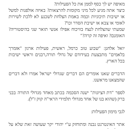
מאיפה יש לך כסף לממן את כל הפעילות?
כיצד אתה מגיע לכל מיני מקומות להרצאות? באיזה אולפנות למשל
או ישיבות תיכוניות וכמה באמת הצלחת לשכנע לא ללכת לשירות
לאומי או צבא או ישיבת הסדר וכו'?
שמעתי שהצלחת לנצח בוויכוח אפילו אנשי תואר שני בהיסטוריה?
האומנם? ואיפה זה קרה?"
יואל אלחנן: "שבוע טוב כרמל, ראשית, פעילות ארגון "אזמרך
בלאמים" מתבצעת בעידודם של גדולי תורה,רבנים וראשי ישיבות
בכל הארץ.
הדברים שאנו אומרים הם דברים שגדולי ישראל אמרו ולא דברים
שהמצאנו מראשנו.
לספר "דת הציונות" ישנה הסכמה בכתב מאחד מגדולי התורה בבני
ברק (שהוא בנו של אחד מגדולי תלמידי הראי"ה קוק ז"ל).
לגבי מימון הפעילות:
אתר האינטרנט נבנה ומתוחזק ע"י יהודי יקר שעושה זאת שלא על