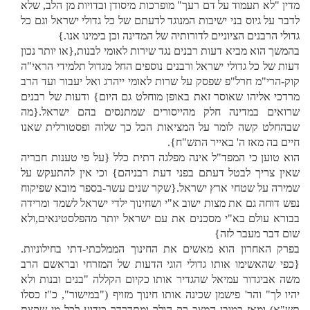
מדין "לא תעמוד על דם רעך" מופרכות מיסודן ובדויות מן הלב, שלא
לדבר על גיוס בני ישיבות המנוגד לדעתם של כל גדולי ישראל וגם כל
גדולי הרבנים הציוניים לדורותיה של המדינה וכן בימינו אנו.}
בהמשך הוא מביא דעות רבנים נגד שירות לאומי לבנות,{או יותר נכון
דעות של כל גדולי ישראל ורבנים נוספים החל מגדול תלמידי הראי"ה
קוק-הרי"מ חרל"פ שפסק על שרות לאומי ייהרג ואל יעבור ועד הרב
מרדכי אליהו שאוסר זאת באופן מוחלט גם היום} ודעות של רבנים
שרואים במדינה חלק מהייסורים שמתנסים בהם ישראל.{מה
שבהחלט קשה לומר על המציאות הכל כך שלוה ופסטורלית שאנו
חיים בה מאז ה' באייר התש"ח}.
הוא טוען כי המפד"ל אינה מפלגה דתית כלל {על פי טענות חבריה
שאין צריך לבטל דעתם בפני דעת רבניהם} וכי אין להתעקש על
שמירה על שטחי ארץ ישראל.{שקר שנים עשר-בספר מובא שפיקוח
נפש דוחה גם את מצות ישוב א"י ושחינוך ילדי ישראל לשמד ומרידה
בבורא עולם בא"י מסכנים את עם ישראל יותר מהפלסטינאים,ולא
שום דבר מעבר לזה}
בפרק האחרון הוא מאשים את החינוך הממלכתי-דתי בחילוניות.
{כפי שהאשימו אותו גדולי הוגי הדעות של המזרחי ובראשם הרב
משה אביגדור עמיאל שהגדיר אותו כקיום הקללה "בנים ובנות ולא
יהיו לך" והר' פישמן שכינה אותו חינוך מזויף ("במישור", כ"ז כסלו
תש"א) ומאז כמובן המצב רק הולך ומתדרדר כידוע לכל מי שקצת