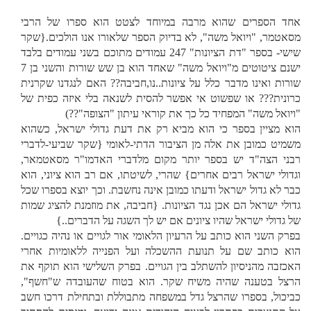
אחד הספרים שהוא מרבה במיוחד לצטט הוא ספרו של הרבי
מסאטמר, "ויואל משה", לא בדיוק הספר שלאורו אנו הולכים.{שקר
שישי- בספר "דת הציונות" 247 עמודים מתוכם בשני עמודים בלבד
ישנם ציטוטים מ"ויואל משה" שאחד הוא בן שש שורות והשני בן 7
שורות ואינו מדבר כלל על ציונות..נו,חביבה?? האם לנגדנו שקרנית
כרונית??? או שפשוט אי אפשר להסית לשנאה בלי איזה כפית של
"ויואל משה" המפחיד כל כך את קוראי עיתון "הצופה"??)
הוא מציין בספר כי הוא מביא רק את דעת גדולי ישראל, כשהוא
משמיט כמובן את אלה מן הציבור הדתי-לאומי {שקר שביעי-לדברי
רבני הצה"ד יש בספר יותר מקום מלדברי האדמו"ר מסאטמאר,
וגדולי ישראל רבים אחרים} שהרי, לשיטתו, אם רב הוא ציוני, הוא
כבר לא גדול ישראל ודעתו כמובן אינה נחשבת. וכך יוצא בספרו שכל
גדולי ישראל הם אכן נגד הציונות. {חביבה, את מוזמנת להציג שמות
של גדולי ישראל שהיו ציונים אם יש לך השגה על הדברים..}
בפרק השני הוא כותב על הרעיון הלאומי אור לגויים או נהיה כגויים.
הוא כותב שם על תנועת ההשכלה ועל הפנייה ללאומיות אחרי
האכזבה מהניסיון להשתלב בין הגויים. בפרק השלישי הוא תוקף את
הרצל בטענה שהיה משיח שקר. הוא בטוח שהעובדה ש"חשף",
כביכול, בספרו שהרצל גדל במשפחה מתבוללת ובתחילת דרכו חשב