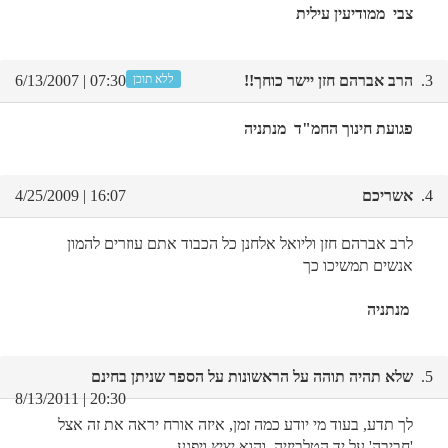
צבי ממודיעין עילית
3.
הרב אברהם חזן יישר כוחך!!
ללא תוכן
07:30 | 6/13/2007
פגועת חינוך החמ"ד מנתניה
4.
אשריכם
16:07 | 4/25/2009
לרב אברהם חזן וליואל אלחנן כל הכבוד אתם עוזרים להמון
אנשים תמשיכו כך
מנתניה
5.
שלא תהיה תוהה על הראשונות על הספר שניתן בחינם
20:30 | 8/13/2011
לך תדע, בעוד מי יודע כמה זמן, איזה אורח יראה את זה אצל
'חביבה' על יד הטלביזיה, והוא יציץ ויפגע.