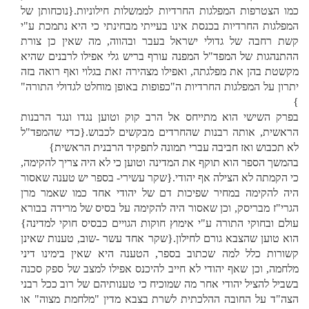
כמו הצטרפות המפלגות החרדיות לממשלות חילוניות.{נוכחותן של
המפלגות החרדיות בכנסת אינו בעייתי מבחינתי כי היא נתמכת ע"י
קשת רחבה של גדולי ישראל בעבר ובהווה, מה שאין כן צורת
ההתנהגות של המפד"ל המפנה עורף בריש גלי אפילו לרבנים שהיא
מקשטת בהן את מפלגתה, ואפילו מצהירה זאת בגלוי ואף רואה בזה
יתרון על המפלגות החרדיות ה"כפופות באופן מוחלט לגדולי התורה"
}
בפרק השישי הוא מתייחס אל הרב קוק וטוען נגדו ונגד הרבנות
הראשית, אותה רבנות שהחרדים מבקשים לכבוש.{כדי שהמפד"ל
לא תכבוש ואז חביבה עברי תמונה לתפקיד הרבנית הראשית}
בהמשך הספר הוא תוקף את המדינה וטוען כי לא היה צריך להקימה,
כי הקמתה לא הצילה אף יהודי.{שקר עשירי- בספר יש טענה שאסור
היה להקימה במחיר שפיכות דם של יהודי אחד כמו שאמר מרן
הגרי"ז מבריסק, וכן שאסור היה להקימה על בסיס של מרידה בבורא
עולם ובחוקי התורה ע"י אימוץ חוקות הגויים כבסיס חוקי למדינה}
הוא טוען שהצבא גורם לחילון.{שקר אחד עשר -שוב, טענות שאינן
קשורות כלל למה שכתוב בספר, הטענה היא שאין בימינו דיני
מלחמה, וכן שאף יהודי לא חייב להיכנס אפילו למצב של ספק סכנה
בשביל להציל יהודי אחר מה שמוכיח כי טענותיהם של רוב ככל רבני
הצה"ד על החובה ההלכתית לשרת בצבא מדין "מלחמת מצוה" או