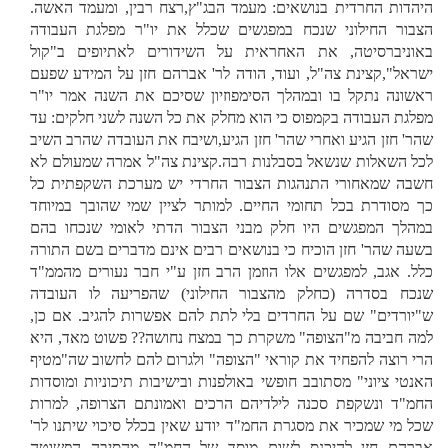
היהדות החרדית בנושאים: מעמד הבג"ץ,רצח רבין, ומעמד האשה.
הצבור החילוני שנכח במפגשים שכלל את יו"ר מפלגת העבודה
באוניברסיטה, את האחראית על השידורים לאתיופים ב"קול
ישראל",קצינת צה"ל, ועוד, הודה לר' אברהם חזן על המידע שפעם
ראשונה נתקל בו ובמהלך הסימפוזיון שסיכם את השנה אמר יו"ר
מפלגת העבודה בקמפוס כי הוא מחלק את כל השנה לשני חלקים: עד
שהר' חזן הגיע ואחרי שהר' חזן הגיע,ושיבח את העובדה שהרב השיב
לכל השאלות שנשאל בסבלנות רבה.קצינת צה"ל אמרה שמעולם לא
חשבה שמאחורי התנהגות הצבור החרדי יש מערכת השקפתית כל
כך מסודרת בכל תחומי החיים. למותר לציין שמי שהובך במיוחד
במהלך המפגשים היו חלק מבני הצבור הדתי לאומי שנכחו בהם
בשעה שהר' חזן הוכיח כי בנושאים רבים אינם מדברים בשם התורה
כלל. אגב, למפגשים אלו הוזמן הרב חזן ע"י חבר נעורים מהממ"ד
שנכח בסדרה (כחלק מהצבור החילוני) שהפריעה לו העובדה
ש"יורדים" שם על החרדים בלי לתת להם אפשרות להגיב. אם כן,
למה חביבה מ"הצופה" משקרת כך במצח נחושה?? פשוט מאד, היא
הרי רוצה להפחיד את קוראי "הצופה" ולגרום להם לחשוב שה"מטיף
האנטי ציוני" מסתובב חופשי באולפנות ובישיבות תיכוניות ומוסדות
החמ"ד ונשקפת סכנה לילדיהם הרכים ואמונתם הצרופה, למרות
שכל מי שמכיר את מסגרת החמ"ד יודע שאין בכלל סיכוי שיתנו לר'
אברהם חזן להיכנס לשום מוסד של החמ"ד מהסיבה הפשוטה