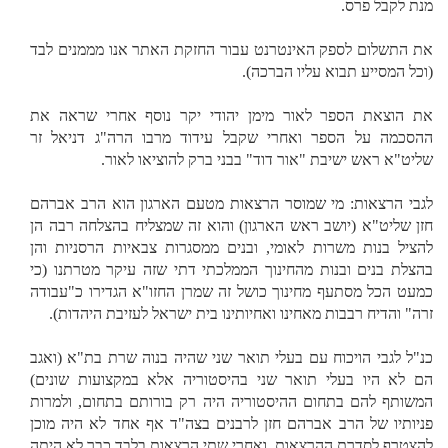
מנת לקבל פרס.
את התשלום לספק האינטרנט עבור החזקת האתר אנו מממנים לבד
(וכל המסייע תבוא עליו הברכה).
את הוצאת הספר לאור מימן יהודי יקר נוסף אחרי שראה את
ההסכמה על הספר ואחרי שקבל עידוד מרבו הרה"ג דניאל זר
שליט"א ראש ישיבת "אור דוד" בבני ברק להוציאו לאור.
לגבי הרצאות: מי שמוסר הרצאות מטעם הארגון הוא הרב אברהם
חזן שליט"א (יושב ראש הארגון) והוא זה שמצליח בהצלחה רבה הן
להציל בנות משרות לאומי, ובנים ממסגרות צבאיות הרסניות והן
בהצלת בנים ובנות מהחינוך הממלכתי דתי שזה עיקר מטרתנו (כי
כמעט הכל מסתעף מחינוך כושל זה שמרן החזו"א הגדירו כ"עבודה
זרה" והדיח רבבות מאחינו ואחיותינו בית ישראל לעזיבת היהדות).
כנ"ל לגבי הויכוח עם בעלי תואר שני שהיה בנוה שרת בת"א (ואגב
הם לא היו בעלי תואר שני בהיסטוריה אלא במקצועות שונים)
המשותף להם בתחום ההיסטוריה היה רק בורותם בתחום, ולמרות
פניותיו של הרב אברהם חזן לרבנים בצה"ד אף אחד לא היה מוכן
להצטרף לסדרת ההרצאות, ואחרי שתי הרצאות בלבד כבר לא היתה