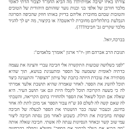
צורתו באיזו ישיבה אמיתית?? מה הביא החמ"ד לצבור הדתי לאומי
מלבד חורבן של אלפי בני ובנות נוער שזהותם היהודית של הטובים
והטובות שבהם מחוברת אליהם בדיוק באותו חוזק שהכיפה הסרוגה
הנבלעת בתלתליהם מחוברת לראשם?? או בקיצור, מה יש לך להגיד
מלבד שקרים גב' חביבה???}.
בברכה,יואל.
תגובת הרב אברהם חזן -יו"ר ארגון "אזמרך בלאמים":
"לפני כשלושה שבועות התקשרה אלי חביבה עברי והציגה את עצמה
כדתיה לאומית ששמעה על הספר ומתענינת בנושא, תוך שהיא
מסתירה את עובדת היותה כתבת של עיתון "הצופה" והתענינה כיצד
תוכל להשיג את הספר. לאחר שאמרה שהיא תושבת אלעד אמרתי
לה כי בשעה הקרובה תוכל לקבלו היות וגם אני תושב העיר. היא
שאלה אם תוכל לשאול את הספר ולהחזירו בתום הקריאה, והשבתי
לה שאם קשה לה לשלם 10 ש"ח עבור הספר אני מוכן לתת לה אחד
בחינם, וכעבור שעה כבר הושטתי את הספר לבעלה של חביבה
שפתח בחביבות את הדלת. כשבוע לאחר מכן נסתה חביבה ליצור
עמי שוב קשר ובאחד הנסיונות ענתה לה אשתי. חביבה שאלה אותה
"מה הביא את בעלך לכתוב את הספר" ומשלא נתקלה בהכחשה