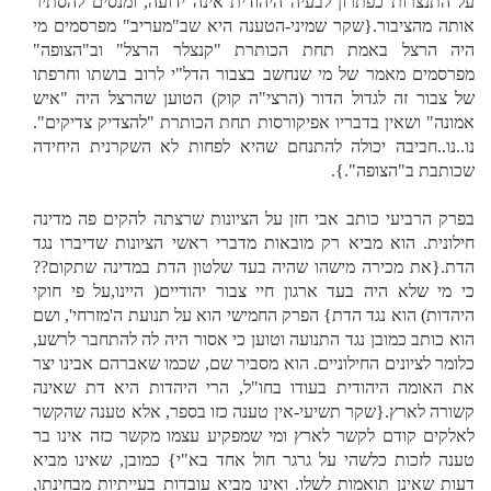
על התנצרות כפתרון לבעיה היהודית אינה ידועה, ומנסים להסתיר
אותה מהציבור.{שקר שמיני-הטענה היא שב"מעריב" מפרסמים מי
היה הרצל באמת תחת הכותרת "קנצלר הרצל" וב"הצופה"
מפרסמים מאמר של מי שנחשב בצבור הדל"י לרוב בושתו וחרפתו
של צבור זה לגדול הדור (הרצי"ה קוק) הטוען שהרצל היה "איש
אמונה" ושאין בדבריו אפיקורסות תחת הכותרת "להצדיק צדיקים".
נו..נו..חביבה יכולה להתנחם שהיא לפחות לא השקרנית היחידה
שכותבת ב"הצופה".}.
בפרק הרביעי כותב אבי חזן על הציונות שרצתה להקים פה מדינה
חילונית. הוא מביא רק מובאות מדברי ראשי הציונות שדיברו נגד
הדת.{את מכירה מישהו שהיה בעד שלטון הדת במדינה שתקום??
כי מי שלא היה בעד ארגון חיי צבור יהודיים( היינו,על פי חוקי
היהדות) הוא נגד הדת} הפרק החמישי הוא על תנועת ה'מזרחי', ושם
הוא כותב כמובן נגד התנועה וטוען כי אסור היה לה להתחבר לרשע,
כלומר לציונים החילוניים. הוא מסביר שם, שכמו שאברהם אבינו יצר
את האומה היהודית בעודו בחו"ל, הרי היהדות היא דת שאינה
קשורה לארץ.{שקר תשיעי-אין טענה כזו בספר, אלא טענה שהקשר
לאלקים קודם לקשר לארץ ומי שמפקיע עצמו מקשר כזה אינו בר
טענה לזכות כלשהי על גרגר חול אחד בא"י} כמובן, שאינו מביא
דעות שאינן תואמות לשלו. ואינו מביא עובדות בעייתיות מבחינתו,