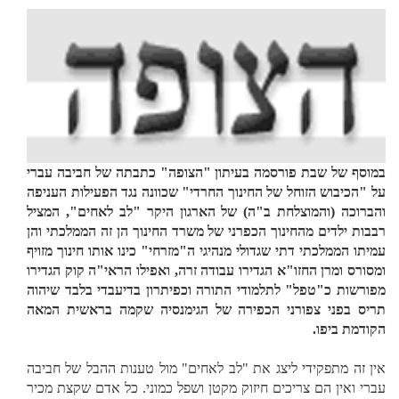
במוסף של שבת פורסמה בעיתון "הצופה" כתבתה של חביבה עברי
על "הכיבוש הזוחל של החינוך החרדי" שכוונה נגד הפעילות העניפה
והברוכה (והמוצלחת ב"ה) של הארגון היקר "לב לאחים", המציל
רבבות ילדים מהחינוך הכפרני של משרד החינוך הן זה הממלכתי והן
עמיתו הממלכתי דתי שגדולי מנהיגי ה"מזרחי" כינו אותו חינוך מזויף
ומסורס ומרן החזו"א הגדירו עבודה זרה, ואפילו הראי"ה קוק הגדירו
מפורשות כ"טפל" לתלמודי התורה וכפיתרון בדיעבדי בלבד שיהוה
תריס בפני צפורני הכפירה של הגימנסיה שקמה בראשית המאה
הקודמת ביפו.
אין זה מתפקידי ליצג את "לב לאחים" מול טענות ההבל של חביבה
עברי ואין הם צריכים חיזוק מקטן ושפל כמוני. כל אדם שקצת מכיר