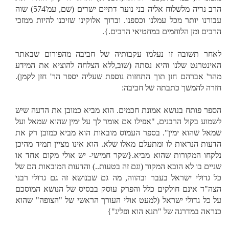
הרב נריה מלשלוח אליה בני נוער דתיים ישרים (שם, עמ'574) שוה
עבורנו יותר מכל עמלנו וכספנו. וברוך אלוקינו שזיכנו להיות ממזכי
הרבים ומן הלוחמים במחטיאי הרבים.}.
לאחר תשובה זו נעלמו עקבותיה של חביבה מהפורום שבאתר
האינטרנט שלנו והיא נסתה (שוב,ללא הצלחה להוציא את המידע
מהר' אברהם חזן תוך התחזות נוספת שעליה יספר הר' חזן לקמן).
חזרה להמשך כתבתה של חביבה:
הספר פותח בנושא אמונת חכמים. הוא מביא כמובן את הדעה שיש
לשמוע בקול הרבנים, "אפילו אם אומר לך על ימין שהוא שמאל ועל
שמאל שהוא ימין". בספר העמוס מובאות הוא מביא כמובן רק את
הדעות הנראות לו ומתעלם מאלו שלא. הוא אינו מציין תמיד מהיכן
נלקחו המקורות שהוא מביא.{שקר חמישי- יש אולי מקום אחד או
שניים בו לא הובא המקור (וגם זה בטעות..) והדעות המובאות הם של
כל גדולי ישראל בעבר ובהווה, מה גם שבנושא זה גם גדולי רבני
הצה"ד אינם חולקים כלל והפרק עוסק בבסיס של הנושא המוסכם
על כל גדולי ישראל (למעט אולי העורך הראשי של "הצופה" שהוא
כנראה במדרגה של "תנא הוא ופליג"}