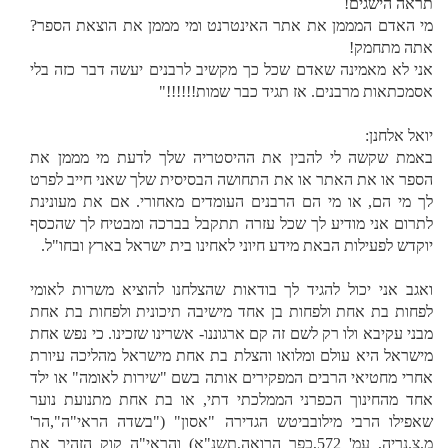
תראה הישגים!
מי האדם המממן את אתר האינטרנט ומי מממן את הוצאת הספר?
אתה מתחמק!
אני לא מאמינה שאדם שכל כך מקשיב לרבנים יעשה דבר כזה בלי
אסמכתאות מרבנים. אז תגיד כבר שמות!!!!!!"
יואל אלחנן:
באמת שקשה לי להבין את ההיסטריה שלך לדעת מי מממן את
הספר או את האתר או את התחושה הבסיסית שלך שאני חייב לפרט
לך מי הם, או מי הם הרבנים העומדים מאחורי. אם את מעונינת
לתרום אני מודיע לך שכל עזרה תתקבל בברכה ומבטיח לך שהכסף
יוקדש לפעילות הבאת מידע חיוני לאחינו בית ישראל בארץ ובחו"ל.
ואגב אני יכול להגיד לך בודאות שהצלחנו להוציא משרות לאומי
לפחות בת אחת ולפחות בן אחד מישיבה תיכונית ולפחות בת אחת
מבני עקיבא ולו רק לשם זה קם ארגוננו- אשרינו שזכינו. כי נפש אחת
מישראל היא עולם ומלואו והצלת בת אחת מישראל מהליכה עיורת
אחרי מחטיאי הרבים המפקירים אותה בשם "שירות לאומה" או ילד
אחד מהחינוך הכפרני הממלכתי דתי, או בת אחת מתנועת נוער
שאפילו הרבי מילובביטש הגדירה "אסון" ("בשדה הראי"ה",הר'
מ.צ.נריה, עמ' 572,כפר הרואה,תשנ"א) והראי"ה קוק הזהיר את