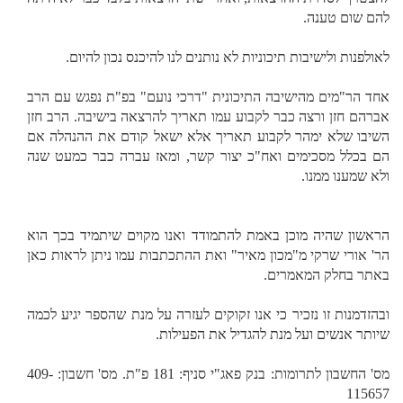
להם שום טענה.
לאולפנות ולישיבות תיכוניות לא נותנים לנו להיכנס נכון להיום.
אחד הר"מים מהישיבה התיכונית "דרכי נועם" בפ"ת נפגש עם הרב
אברהם חזן ורצה כבר לקבוע עמו תאריך להרצאה בישיבה. הרב חזן
השיבו שלא ימהר לקבוע תאריך אלא ישאל קודם את ההנהלה אם
הם בכלל מסכימים ואח"כ יצור קשר, ומאז עברה כבר כמעט שנה
ולא שמענו ממנו.
הראשון שהיה מוכן באמת להתמודד ואנו מקוים שיתמיד בכך הוא
הר' אורי שרקי מ"מכון מאיר" ואת ההתכתבות עמו ניתן לראות כאן
באתר בחלק המאמרים.
ובהזדמנות זו נזכיר כי אנו זקוקים לעזרה על מנת שהספר יגיע לכמה
שיותר אנשים ועל מנת להגדיל את הפעילות.
מס' החשבון לתרומות: בנק פאג"י סניף: 181 פ"ת. מס' חשבון: 409-
115657