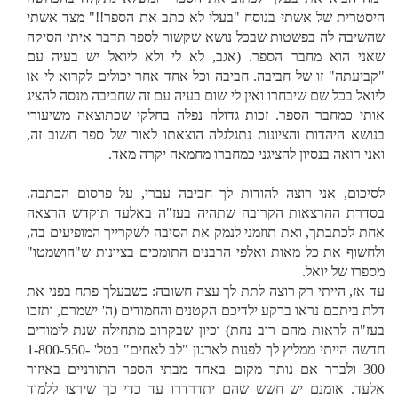
היסטרית של אשתי בנוסח "בעלי לא כתב את הספר!!" מצד אשתי
שהשיבה לה בפשטות שבכל נושא שקשור לספר תדבר איתי הסיקה
שאני הוא מחבר הספר. (אגב, לא לי ולא ליואל יש בעיה עם
"קביעתה" זו של חביבה. חביבה וכל אחד אחר יכולים לקרוא לי או
ליואל בכל שם שיבחרו ואין לי שום בעיה עם זה שחביבה מנסה להציג
אותי כמחבר הספר. זכות גדולה נפלה בחלקי שכתוצאה משיעורי
בנושא היהדות והציונות נתגלגלה הוצאתו לאור של ספר חשוב זה,
ואני רואה בנסיון להציגני כמחברו מחמאה יקרה מאד.
לסיכום, אני רוצה להודות לך חביבה עברי, על פרסום הכתבה.
בסדרת ההרצאות הקרובה שתהיה בעז"ה באלעד תוקדש הרצאה
אחת לכתבתך, ואת תוזמני לנמק את הסיבה לשקרייך המופיעים בה,
ולחשוף את כל מאות ואלפי הרבנים התומכים בציונות ש"הושמטו"
מספרו של יואל.
עד אז, הייתי רק רוצה לתת לך עצה חשובה: כשבעלך פתח בפני את
דלת ביתכם נראו ברקע ילדיכם הקטנים והחמודים (ה' ישמרם, ותזכו
בעז"ה לראות מהם רוב נחת) וכיון שבקרוב מתחילה שנת לימודים
חדשה הייתי ממליץ לך לפנות לארגון "לב לאחים" בטל' 1-800-550-
300 ולברר אם נותר מקום באחד מבתי הספר התורניים באיזור
אלעד. אומנם יש חשש שהם יתדרדרו עד כדי כך שירצו ללמוד