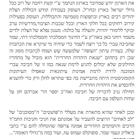
את הארגון יודע שמדובר בארגון הנתמך ע"י קשת רחבה של רוב ככל
גדולי ישראל בארץ ובחו"ל, העוסק בעבודת קודש הכוללת הצלת
יהודים רבים בארץ ובתפוצות מטמיעה והתבוללות, העוסק בפעילות
קירוב רחוקים בכל חלקי הארץ ובכל שכבות הציבור,מדרשיות ערב
ובוקר ללימודי יהדות, והעולה על כולנה- מנגנון נפלא של הצלת ילדים
משמד רוחני כאן באה"ק ע"י החינוך הממלכתי והממלכתי דתי, שמד
שחביבה עברי כל כך רוצה לשמר כדי שיהיה מי שיקרא את הכתבות
שלה, בעזרת עיתון "הצופה" שלמעשה שָש ושמח לכתבות מסוג זה
שכן רק בתחום "שנאת היהדות החרדית" הוא מוביל על מתחריו
החילונים שלא יכולים להגיע לרמת שנאה כמו זו של חביבה עברי
המוכנה לרדת לרמת אמינות עיתונאית שאפילו העיתונות
הקומוניסטית היתה מתביישת בה כפי שתראו להלן ורק כדי להשניא
ולהכפיש את היהדות החרדית.
תחילה נגיב לדבריה של חביבה ואח"כ יספר הר' אברהם חזן על
שיחת הטלפון עם חביבה.
ובכן לאחר שהיא מתארת את מעללי ה"פּוֹשטים" ה"מסוכנים" של
"לב לאחים" הרוצים להעביר על אמונתם את חניכי וחניכות החמ"ד
הרכים והתמימים החדורים אמונה צרופה שהונחלה להם ע"י כתבי
ביאליק ונעמי שמר, סופוקלס ועמוס עוז, ועוד כמה מ"גדולי האומה"...