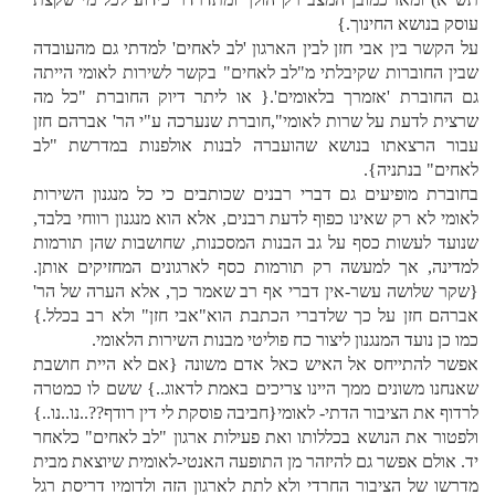
עוסק בנושא החינוך.}
על הקשר בין אבי חזן לבין הארגון 'לב לאחים' למדתי גם מהעובדה
שבין החוברות שקיבלתי מ"לב לאחים" בקשר לשירות לאומי הייתה
גם החוברת 'אזמרך בלאומים'.{ או ליתר דיוק החוברת "כל מה
שרצית לדעת על שרות לאומי",חוברת שנערכה ע"י הר' אברהם חזן
עבור הרצאתו בנושא שהועברה לבנות אולפנות במדרשת "לב
לאחים" בנתניה}.
בחוברת מופיעים גם דברי רבנים שכותבים כי כל מנגנון השירות
לאומי לא רק שאינו כפוף לדעת רבנים, אלא הוא מנגנון רווחי בלבד,
שנועד לעשות כסף על גב הבנות המסכנות, שחושבות שהן תורמות
למדינה, אך למעשה רק תורמות כסף לארגונים המחזיקים אותן.
{שקר שלושה עשר-אין דברי אף רב שאמר כך, אלא הערה של הר'
אברהם חזן על כך שלדברי הכתבת הוא"אבי חזן" ולא רב בכלל.}
כמו כן נועד המנגנון ליצור כח פוליטי מבנות השירות הלאומי.
אפשר להתייחס אל האיש כאל אדם משונה {אם לא היית חושבת
שאנחנו משונים ממך היינו צריכים באמת לדאוג..} ששם לו כמטרה
לרדוף את הציבור הדתי- לאומי{חביבה פוסקת לי דין רודף??..נו..נו..}
ולפטור את הנושא בכללותו ואת פעילות ארגון "לב לאחים" כלאחר
יד. אולם אפשר גם להיזהר מן התופעה האנטי-לאומית שיוצאת מבית
מדרשו של הציבור החרדי ולא לתת לארגון הזה ולדומיו דריסת רגל