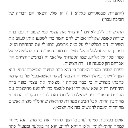
היא כותבת:
(ההערות שבסוגריים כאלה: { } הן שלי, השאר הם דבריה של
חביבה עברי)
התקשרתי ל'לב לאחים ' והצגתי את עצמי כמי שעובדת עם בנות
שירות לאומי. שאלתי אם יש להם חומר כדי לשכנע אותן לעזוב את
השירות. הם המליצו לי על כמה מרצים, ונתנו לי את ההנחיות הנ"ל.
כמו כן הבטיחו לשלוח אלי חומר בדואר. המזכירה גם המליצה לי על
ספרו של יואל אלחנן, שמו הספרותי של אבי חזן{בהמשך יתייחס הר'
אברהם חזן לטענה זו}, 'דת הציונות'.
בפתח הספר מספר המחבר כי הוא בוגר החינוך הממלכתי-דתי. הוא
הפך לחילוני במהלך השירות הצבאי {שקר ראשון-בעמ' טו' בהקדמה
כתבתי מפורשות כי כבר בכיתה י' מצאתי את עצמי כופר בדת
היהודית רח"ל,אלא ששמרתי זאת לעצמי כדי להימנע מחיכוכים עם
ההורים והמורים עד שנאלצתי לגלות זאת להורי בעקבות הרחקתי
מהתיכון הדתי, אבל חביבה מפחדת להראות שהחמ"ד מוציא אנשים
מהיהדות ומנסה להאשים בזה את הצבא},
אולם בעקבות סמינר 'ערכים' הפך לחרדי. את כל מרצו הוא מייחד
למגזר הדתי-לאומי, ולאו דווקא לחיוב. הוא גר באלעד ומפעיל אתר