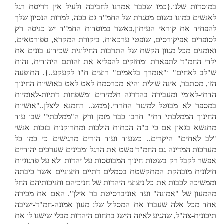
במוסדות שלנו.{כמו שכבר אמרנו לחביבה ולעיל אין דריסת רגל
לאנשים כמונו בשום מסגרת של החמ"ד גם ככה, למרות הנסיון שלך
להפחיד את קוראי העיתון,באשר במוסדות החמ"ד יש כניסה רק
לסופרים אפיקורסים, שופטי ערכאות, ביקורת המקרא, ספורטאים,
ואומנים מכל מגוון הקשת של התרבות החילונית שכידוע בונים את
ילדי החמ"ד לתפארת ומחזקים להפליא את זהותם היהודית, זהות
ש"לב לאחים" ו"אזמרך בלאמים" רוצים ח"ו לקעקע..}. התופעה
הזו, מסתבר, אינה שולית והיא מכרסמת לאט לאט באושיות החינוך
הדתי-לאומי ומעבירה בהדרגה תלמידים ומשפחות דתיות-לאומיות
במספר לא מבוטל למיגזר החרדי.{ממש.. רחמנא ליצלן.."אושיות
החינוך הממלכתי דתי" חרבו כבר מזמן ורק ה"ממלכתי" שבו עוד
מתנשא בגאון אם כי ב"ה הכתות הולכות ומתרוקנות בזכות אנשי
"לב לאחים" היקרים.. כשעוד ועוד הורים מרגישים כי כמו כל
מערכות המדינה גם החמ"ד פשט את הרגל ומבינים שערכים יהודיים
אפשר לקבל רק בשטות חינוך המבוססות על יהדות ולא על פדגוגיוּת
חילונית מובהקת המתקשטת בסמלים דתיים חיצוניים אשר כיבתה
וממשיכה לכבות את כל ניצוצי היהדות של חניכיהם וחניכותיהם החל
מהמעון של "אמונה" ועד אוניברסיטת בר אילן". האם את מכירה
אחד מכל אלה שעברו את המסלול של: מעון אמונה-חמ"ד-ישיבה
תיכונית-צה"ל, שהגיע לאיזה הישג בתחום היהדות מבלי שישנו לו את