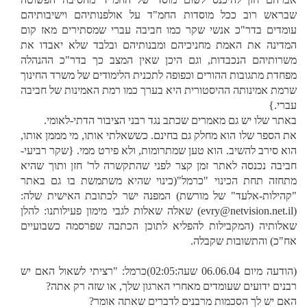
שבראש רוב ככל מוסדות החמ"ד על אולפנותיהם וישיבותיהם
עומדים בדר"כ אנשי שקר כמו חביבה עברי שמסתירים מאז קום
המדינה את האמת מחניכיהם ומבנותיהם ובלבד שלא יאבדו את
משרותיהם הנכבדות, וגם היכן שאין המצב כך בדר"כ ההנהלה
מפחדת מתגובות ההורים וכפופה לתכנית הלימודים של משרד החינוך
שרמת אמינותה ההיסטורית היא בערך כמו רמת האמינות של חביבה
עברי.}
באתר שלו יש גם מאמרים שכתב נגד רבני הציבור הדתי-לאומי.
את הספר שלו הוא מחלק גם בחינם. כששאלתי אותו, מי מממן אותו,
הוא סירב להשיב. הוא טען שמתרומות, ולא פירט ממי. {שקר רביעי-
חביבה נכנסה לאתר זמן קצר לפני שהתקשרה לר' חזן ותוך שהיא
מתחזה תחת הכינוי "כרמל"(כינוי שהיא משתמשת בו גם באתר
"קהילות-אלעד" של מורשת) המפנה ישר לכתובת האישית שלה:
(evry@netvision.net.il) שאלה שאלות לגבי מימון פעילותנו: להלן
שאלותיה (המקבילות להפליא לתוכן הכתבה שפרסמה כשבועיים
אח"כ) והתשובות שקבלה.
(הודעה מיום 06.06.04 שעה:02:05)כרמל: "רציתי לשאול האם יש
רבנים ידועים שעומדים מאחרי הארגון שלך, או שזה רק אתה?
האם יש לך הסכמות מרבנים לדברים שאתה אומר?