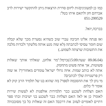
כמו כן למעונינים/ות ליזום סדרת הרצאות ניתן להתקשר ישירות לרב
אברהם חזן ולתאם איתו בטל':
051-299529
בברכה,יואל.
ואז פנתה אלינו חביבה עברי שוב כשהיא נסערת מכך שלא קבלה
שום חומר עסיסי לכתבתה (לא שזה מנע אותה מלשקר ולבדות מלבה
את התשובות שרצתה לשמוע..)
(09.06.04 שעה:15:09)כרמל:"מר אלחנן, שאלתי אותך שאלות
פשוטות, אך אתה פשוט מתחמק.
אתה לא כותב שמות. איזה גדולי ישראל עומדים מאחוריך? או שזה
רק פרשנויות שלך לכתבים?
מי נתן לך את ההסכמה לספר? (זה שהוא בנו של תלמיד הרב קוק לא
אומר לי כלום.
האם הצלחת לשכנע כבר תלמידות אולפנות לא לעשות שירות
לאומי? כן או לא? האם הצלחת כבר לשכנע בני ישיבות ובתי ספר
דתיים לאומיים לעזוב את דרכם? האם זה שאלות כל כך מסובכות?