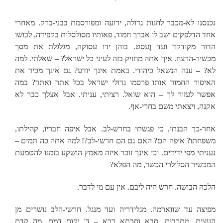
*
נכנסנו לא-מכבר לחנות גדולה, ידועה ומפורסמת בבני-ברק. מאחרי
אחד הדלפקים ישב לו אברך חמוד, פאותיו מסולסלות בקפידה, לבושו
הדור מקודקד ועד וֶעסט. בוהן ידו עסוקה, מגלגלת את מסך
מכשיר-הרצח. איך אתה מחזיק בזה לעיני כל ישראל? – שאלתי. למה
לא? – ענה הנשאל כיהודי. באמת אינך יודע? גם אינך מכיר את
האיסור החמור אותו פרסמו גדולי ישראל בכל אתר ואתר? במה
אפשר לעזור לך – הוא שואל. רציתי, עניתי. אבל אצלך כבר לא
אקנה, ויצאתי משם בחרי-אף.
אחר-כך הבנתי, כי פגשתי בחרש-לב. אבל איפה חבריו, קהילתו,
משפחתו? איפה הם? האם גם הם חרשי-לב?! למה אתה כה תמים –
נעניתי מפי ידידים. וכי אינך זוכר איזה מאמץ הושקע בזמנו להטמעת
המכשיר הסלולרי הכשר, מה הפלא?
הלכה הבושה. חרש היה ליבם. אין עם מי לדבר.
מפיצה עד שווארמה. מגלידריה ועד מנגל. חרשי-הלב נושרים מן
העצים. מתרבים. סבא וסבתא רבא – ד' יקום דמם. מה קדם