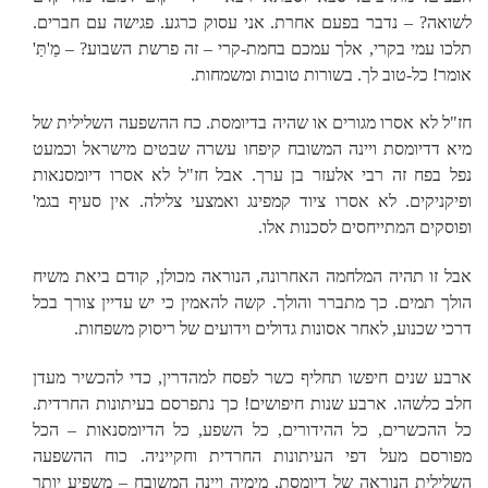
לשואה? – נדבר בפעם אחרת. אני עסוק כרגע. פגישה עם חברים.
תלכו עמי בקרי, אלך עמכם בחמת-קרי – זה פרשת השבוע? – מַ'תַּ'
אומר! כל-טוב לך. בשורות טובות ומשמחות.
חז"ל לא אסרו מגורים או שהיה בדיומסת. כח ההשפעה השלילית של
מיא דדיומסת ויינה המשובח קיפחו עשרה שבטים מישראל וכמעט
נפל בפח זה רבי אלעזר בן ערך. אבל חז"ל לא אסרו דיומסנאות
ופיקניקים. לא אסרו ציוד קמפינג ואמצעי צלילה. אין סעיף בגמ'
ופוסקים המתייחסים לסכנות אלו.
אבל זו תהיה המלחמה האחרונה, הנוראה מכולן, קודם ביאת משיח
הולך תמים. כך מתברר והולך. קשה להאמין כי יש עדיין צורך בכל
דרכי שכנוע, לאחר אסונות גדולים וידועים של ריסוק משפחות.
ארבע שנים חיפשו תחליף כשר לפסח למהדרין, כדי להכשיר מעדן
חלב כלשהו. ארבע שנות חיפושים! כך נתפרסם בעיתונות החרדית.
כל ההכשרים, כל ההידורים, כל השפע, כל הדיומסנאות – הכל
מפורסם מעל דפי העיתונות החרדית וחקייניה. כוח ההשפעה
השלילית הנוראה של דיומסת, מימיה ויינה המשובח – משפיע יותר