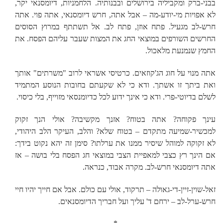
בבני-ברק ומקביליה בירושלים ובבנותיה. הלחמניות, דיומסנאי יקר,
לא אפויות מי-יודע-מה – אבל אתה, חרש דיומסנאי, אתה פוי. אתה
חרש-לב מגעיל. פתח אוזן, פתח לב. אל תשתתף במרוץ הסוסים
החרשים השורפים במוצאי החג את המצות שעבר עליהם הפסח. את
החמץ שנמנעת מלאכול.
אתה מנוי על חוג הג'קוזאים. כרטיסי אשראי לרוב "משרתים" אותך
ואת ביתך זו אשתך. ודא כי לא שקעתם בחובות הנוסע המתמיד
לשלם בדיוטי-פרי. ודא כי אינך ידוע לכל כדיומנסאי מזוייף, בלי כיסוי.
עינך פקוחה? אתה בטוח? אזנך מקשיבה? אולי הנך זקוק
למכשיר-שמיעה מתקדם – בטוח שלא? והלב, העיקר הלב היהודי,
לא זקוקה למוהל שיסיר ממנו את ערלתו? סימן זה יהא נקוט בידך:
אם הינך רץ כצבי למאפיית הצבי במוצאי חג הפסח בלי בושה – אז
אתה דיומסנאי חרש-לב. מקרה אבוד, כנראה.
זאל-שוין-זיין-די-גאולה – תרקוד, אולי עם כולם. אבל אם חייך יהיו חיי
חרש-ערל-לב – ירחם ד' עליך ועל חבריך הדיומסנאים.