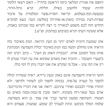
ותופס את אגורת המלאך ביומו הראשון בחדר? – האם רשאי הלומד
להיות שטחי ולחשוב כאילו, חלילה, קרא גדול-הדור,
כמעשה-קוף-בעלמא, קריאה חסרת-פשר המלמדת על איבוד
שפיות-דעת במידה כזאת-או-אחרת? [ומלשון הגמ': בעא למקרא
החדש הזה לכם משמע לכאורה כי רצה לקרוא כמו שכתוב באמת,
אלא ששינה דעתו וקרא בשיבוש במתכוון. וצ"ע.]
אוזן שומעת חיונית לאדם יותר מן העין הרואה. הנזק מאיבוד כוח
הראִיה אינו מוחלט וקשה כמו הנזק מאיבוד יכולת השמיעה המנתקת
אותו מכל הסובב אותו. "ונכבדת האוזן מן העין" – כתב רבינו יונה
ב'שערי תשובה' – והוכיח זאת מאדם שסימא את עין חברו שנותן לו
רק את דמי עינו – אבל מי שחֵרֵשׁ את אזני חברו נותן לו דמי כולו.
חושי הראיה והשמיעה אינם באוזן ובעין גרידא. ראִיה שטחית יכולה
להפוך כל קערה על-פיה. בכוחה להפוך לבן לשחור ולהיפך. ולא
תתורו אחרי לבבכם ואחרי עיניכם. 'רואה אני את דבריו מדבריכם'.
אדם בעל שאר-רוח משקיף, רואה ומבין פי-כמה-וכמה מאיש גס
ושטחי. השקיפה ממעון קדשך וּבָרֵך את עמך. כן הוא בשמיעה.
שלמה המלך מבקש: ונתת לעבדך לב שומע. שמעתי, פעמים היא