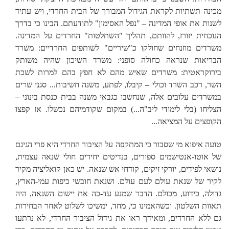
מכינה תשתיות לקראת הגידול המבורך של הבית החרדי, ויש עתיד
לשנות את אופי המדינה – "נפל האסימון" לתודעתם. הבינו כי בדרך
הנוכחית יזורז, להוותם, תהליך "השתלטות" החרדים על המדינה.
משרדים מוזנחים שחולקו כ"שיריים" לשותפים החרדיים: משרד
הבריאות שנראה כחולה סופני: משרד השיכון שהיה משותק
בירוקראטית: משרדים שאיש מהם לא חפץ בהם למרות לשכת
השר, רכב השרד וכולי – קיבלו, לפתע, משנה חשיבות... סגני שרים
במשרדים עלובים אלה, שנחשבו כגבאי משנה בבית כנסת בינוני –
הצליחו (בלי לימודי ליב"ה...) במקום שקודמיהם נכשלו. אז קפצו
הקופצים על המציאה...
טועה איפוא מי שסבור כי המתקפה על הציבור החרדי היא פרי הגיגם
של אוטו-אנטישמים ספורים, בנדיטים יחידים חולי שנאה עצמית,
נושאי לפידים, יורקי זיקים, קודחי אש שנאה. יש כאן קואליציה מקיר
לקיר של שנאת עולם לעם עולם. ושנאת חובשי כיפות עמי-הארץ,
גדולה, כידוע, מכולם. הדבר שמנע עד-כה את יישום השנאה, היה
תאוות השלטון. וכשהאמינו כי, מחד, ימשיכו לשלוט לאחר הבחירות
גם ללא החרדים, ומאידך ראו את גידול הציבור החרדי, לא נרתעו