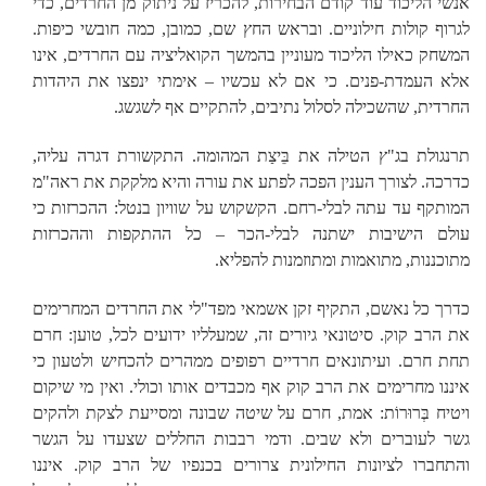
אנשי הליכוד עוד קודם הבחירות, להכריז על ניתוק מן החרדים, כדי
לגרוף קולות חילוניים. ובראש החץ שם, כמובן, כמה חובשי כיפות.
המשחק כאילו הליכוד מעוניין בהמשך הקואליציה עם החרדים, אינו
אלא העמדת-פנים. כי אם לא עכשיו – אימתי ינפצו את היהדות
החרדית, שהשכילה לסלול נתיבים, להתקיים אף לשגשג.
תרנגולת בג"ץ הטילה את בֵּיצַת המהומה. התקשורת דגרה עליה,
כדרכה. לצורך הענין הפכה לפתע את עורה והיא מלקקת את ראה"מ
המותקף עד עתה לבלי-רחם. הקשקוש על שוויון בנטל: ההכרזות כי
עולם הישיבות ישתנה לבלי-הכר – כל ההתקפות וההכרזות
מתוכננות, מתואמות ומתוזמנות להפליא.
כדרך כל נאשם, התקיף זקן אשמאי מפד"לי את החרדים המחרימים
את הרב קוק. סיטונאי גיורים זה, שמעלליו ידועים לכל, טוען: חרם
תחת חרם. ועיתונאים חרדיים רפופים ממהרים להכחיש ולטעון כי
איננו מחרימים את הרב קוק אף מכבדים אותו וכולי. ואין מי שיקום
ויטיח בְּרוּרוֹת: אמת, חרם על שיטה שבונה ומסייעת לצקת ולהקים
גשר לעוברים ולא שבים. ודמי רבבות החללים שצעדו על הגשר
והתחברו לציונות החילונית צרורים בכנפיו של הרב קוק. איננו