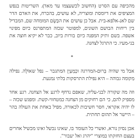
מהכיפה עם הסרט (החשוב לכשעצמו עד מאד). השריטות בנפש
המציפים את דיומסת ומוצריה, לא עושים, בהכרח, את האדם הדר
שם לאנ-אלפא-בית. אבל כן עושים את הבַּשָׂם המומחה שם, המבדיל
בין ריחות הבושם השונים, למפוטר שכזה המתפרנס כיום מפינוי
אשפה. בשם ותיק המפנה כיום בורות ביוב, כבר לא יקיא חוצה את
בני-מעיו. כי התרגל לצחנה.
*
אבל מי שהיה בְּרוּם-המדרגה וכְמַעְיָן המתגבר – נפל שאוֹלָה. נפילה
מִקומה גבוהה – היא נפילת התרסקות בלתי נמנעת.
וזה מה שקורה לבני-עליה, שאפם נדחף לרגע אל הצחנה. רגע אחד
מספיק להם, כי הם רחוקים מן הצחנה כמטחווי-קשת. ומפגש שכזה –
לו יהיה אקראי, חסר חשיבות לכאורה, מפיל באחת את העולה בהר
– היישר אל תהום תחתית.
אכן נסיון נורא, ואשרי כל העומד בו, שאינו נכשל ואינו מכשיל אחרים
בעצם החזקתו במוצרי "יהרג ואל יעבור".