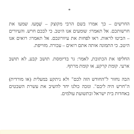
*
החרשים – כך אמרו בשם הרבי מקוצק – שְׁמָעוּ. שמעו את
חרשותכם. אל תאמרו: שומעים אנו היטב. כי לבכם חרש. והעיורים
– הביטו לראות. ראו לפחות את עיוורונכם. אל תאמרו: רואים אנו
היטב. כי התמונה אותה אתם רואים – עכורה. מזוייפת.
החליפו את הכתובת, לאמר: גר בדיומסת. תושב קבע, לא תושב
ארעי. קומת קרקע, או קומת מרתף.
הבה נחזור ל"החודש הזה לכם" ולא ניתקע במעלית (או מורדית)
ה"חרש היה ליבם". ונזכה כולנו יחד להשיב את עשרת השבטים
באחדות בית ישראל ובתשועת עולמים.