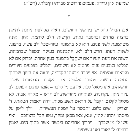
שמיעת אוזן גרידא, פעמים פירושה: סברתי וקיבלתי. (רש"י.)
*
אכן הבדל גדול יש בין שני החושים. ראיה מסולפת ניתנת לתיקון
בהצגה מחדש ובהסבר נאות. חֵרְשׁוּת הלב סותמת אוזן, אינה
משתמעת לשני פנים. הוא לא בתמונה. עיור-שכל ולב עשוי, ברצונו,
לשנות דעתו. חרש-הלב לא. התבוננות בעיקר ובטפל שבתמונה,
תשנה את דעת העיור אם יִשְׂתָּכֵּל בתמונה בעין אחרת. יבדוק אם לא
הבליט בצבעים עזים פרטים לא חשובים, והבליע בצבעים חיוורים
מציאות אמיתית. אזי ייפרד מדעתו הקדומה, יראה את הזיוף שבתוך
התמונה הישנה ויהפוך על-פיה את הקערה הדמיונית שיצר.
חרש-הלב אינו מסוגל לכך. אין עם מי לדבר – אומר פתגם העולם. לב
עיור ניתן, עקרונית, לפתיחה מחודשת. לב חרש – מקרה אבוד. לא
מסוגל לקלוט. יקבל על הראש תשע מכות, יודה ויאמר: חטאתי, ד'
הצדיק – שום-כלום. יתבשר על המכה העשירית – וילך לישן על
מיטתו. יתחנן: קומו, אנא, צאו מכאן ומהר, עשו הכל כרצונכם – ואף
עשו לי מי-שברך – וירדוף אחריהם ביבשה אשר בתוך הים. יאמין
כתמיד: לי יאורי ואני עשיתיני.