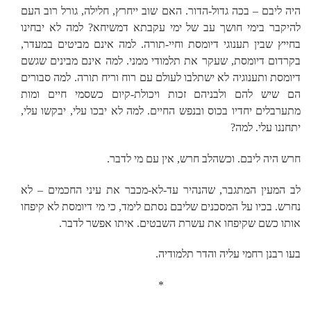
היה ליבם – בכה גדול-הדור. האם שוב ייחרץ, חלילה, גורל רוב העם
להיקבר בימי חושך עב של ימי עקבתא דמשיחא? למה לא יבחינו
בחייץ שבין תענוגי דיומסת וחיי-תורה. למה אינם מביטים במעדר,
בקרדום דיומסת, שעקר את תלמודי ממני. למה אינם מבינים שגשם
דיומסת ותענוגיה לא ישתלבו לעולם עם רוח וריח תורה. למה סבורים
הם שיש להם ולבניהם זכות ויכולת-קיום כשסמי חיים ומות
מתערבלים יחדיו בכוס ובנפש החיים. למה לא יבכו עלי, יבקשו עלי,
יתחננו עלי. למה?
חרש היה ליבם. וכשהלב חרש, אין עם מי לדבר.
לב המעין המתגבר, שהנהיר עד-לא-מכבר את עיני החכמים – לא
נחרש. בכיו על המסכנים שליבם נסתם לימד, כי מי דיומסת לא קיפחו
אותו כשם שקיפחו את עשרת השבטים. איתו אפשר לדבר.
בעו רבנן רחמי עליה והדר תלמודיה.
*