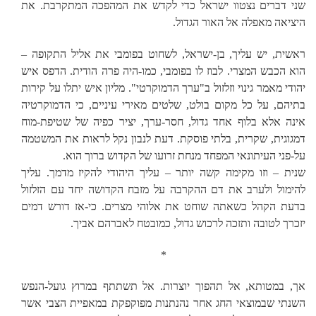
שני דברים נצטוו ישראל כדי לקדש את המהפכה המתקרבת. את
היציאה מאפלה אל האור הגדול.
ראשית, יש עליך, בן-ישראל, לשחוט בפומבי את אליל התקופה –
הוא הכבש המצרי. לבוז לו בפומבי, כמו-היה פרה הודית. הדפס איש
יהודי מאמר גינוי וזלזול ב"ערך הדמוקרטי". מליון איש יתלו על קירות
בתיהם, על כל מקום בולט, שלטים מאירי עיניים, כי הדמוקרטיה
אינה אלא בלוף אחד גדול, חסר-ערך, יציר כפיה של שטיפת-מוח
דמגוגית, שקרית, בלתי פוסקת. דעת לנבון נקל לראות את המשטמה
על-פני העיתונאי המפחד מנחת זרועו של הקדוש ברוך הוא.
שנית – וזו מקימה קשה יותר – עליך היהודי להקיז מדמך. עליך
להימול ולערב את דם ההקרבה על מזבח הקדושה יחד עם הזלזול
בדעת הקהל כשאתה שוחט את אלוהי מצרים. כי-אז דורש דמים
יזכרך לטובה ותזכה לרכוש גדול, כמובטח לאברהם אביך.
*
אך, במטותא, אל תהפוך יוצרות. אל תשתתף במרוץ גועל-הנפש
השנתי שבמוצאי החג אחר נהנתנות מפוקפקת במאפיית הצבי אשר