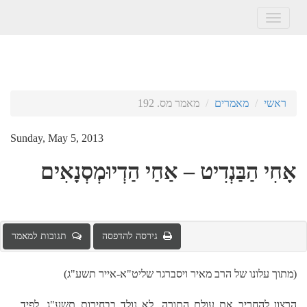
Toggle
navigation
ראשי
מאמרים
מאמר מס. 192
Sunday, May 5, 2013
אָחִי הַבַּנְדִיט – אַחַי הַדְיוּמְסְנָאִים
גירסה להדפסה
תגובות למאמר
(מתוך עלונו של הרב מאיר ויסברגר שליט"א-אייר תשע"ג)
הרצון להחריב את עולם התורה, לא נולד בבחירות תשע"ג. לפיד