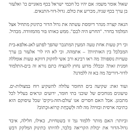
שאול אומר משמו: אם יהיו כל חכמי ישראל בכף מאזניים כו' ואלעזר
בן ערך בכף שניה, מכריע את כולם. גדול-דור-התנאים.
הנאה קצרה מנהר דיומסת עשתה את גדול הדור כתינוק מתחיל אצל
המלמד בחדר. "החרש היה לבם". ממש כאותו בּוּר מהמזוודה. מבהיל.
וכי רק טעות אחת טעה המעין המתגבר שהפך לפתע לאנ-אלפא-בית
המבלבל בין האותיות? – אתמהה. וכי לא היו לר' אלעזר בן ערך
טעויות נוספות? מה ראו רבינא ורב אשי לחקוק דווקא טעות אומללה
וזמנית זאת? ובכלל: מדוע נחוץ להנציח כתם נורא זה בים-התלמוד
לדור-דורים? מה בא זה ללמדנו?
ועוד זאת: שקיעה בים החומר עלולה להשקיע רוח במצולות-ים.
טיעונים מגוחכים של שוכני בתי חומר, ידועים ונראים בעליל לכל
מתבונן. אבל האם חסרים אנו 'עולם-הזה-ניקים' שכל עיסוקם הוא
כתיבה ארסית ובזויה? מה לזה וּלְשִׁכְחַת קְרוֹא-וּכְתוֹב?
וביותר: האם מותר ללמוד גמ' זו בשטחיות, כאילו, חלילה, איבד
גדול-הדור את יכולת הקריאה בלבד, להיותו כתינוק המלקק דבש