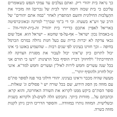
כך נראה בית יהודי ריק. ואתם נעלבים עד עמקי הנפש כשאומרים
עליכם כי בית שכזה דומה יותר לבית של נכרים! וזה מזכיר את
ההֵעַלבוּת החילונית והזעם המתפרץ לאחר "במה אתם יהודים" של
הרב שך זיע"א בשעתו. וכי די ב"מי שברך" למדינה ובאוניברסיטה
באריאל לאפיין אתכם כדיירי בית יהודי? זה-בית-יהודי-זה? –
נוּ-באמת! נכון: ישראל – אף-על-פי שחטא – ישראל הוא. אבל שום
גבאי צדקה לא יכרות ברית עם בעל חנות גדולה במרכז הכרמל
בחיפה – וכך חווינו בעינינו לפי שנים רבות – שהשמיע באזננו כי אינו
יכול לתרום כיון ש"איני יכול לעבור את מסגרת הצדקה לה
התחייבתי!" ו'לחיזוק' דבריו הוסיף בכל הרצינות: "דעו כי תורם אני
בכל שנה עשרים וחמש לירות לאיל"ן ועשרים וחמש למד"א. אינני
יכול לחרוג ולהוסיף יותר"...
מעשה שהיה מכבר וראינו בעינינו. יהודי חילוני בּוּר פנה לסופר סת"ם
עם מזוזה מן הסוג הידוע, שם בכל שורה יש י' פסולים ונ' שאלות...
סופר הסת"ם ביקש ממנו לקרוא את השורה האחרונה, והוא קרא:
וכתבתם על... מזודות ביתך. נתבקש הלה לשים-לב ולקרוא בשנית
ובשלישית. המזוזה נותרו במזוודה... והסופר הדריכו היכן ניתן לקנות
מזוזה כשרה.