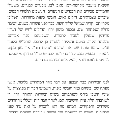
השנאה מועבר מקדמת-דנא מאב לבן, מבנדיט לבנדיט. משעולי
החמורים מכירים את הבנדיטים הנוערים, הנושכים תלמידי חכמים,
שוברים עצמותיהם. ד"לים גאים, חובשי כיפות מחוררות, השליכו
מקרייתם, קרית שמואל שליד חיפה, כבר לפני עשרות בשנים, ישיבה
גדולה שנפתחה שם. ובכפר מימון ירדו הד"לים לחייו של הגר"י
פרידמן שנאלץ לעבור לתפרח. ובשכונתם כפר אברהם
שבפתח-תקוה, כמעט והצליחו לעשות כן לרבם, הגרב"ש סלומון
זצ"ל, שהעז ופתח שם את ישיבתו "נחלת דוד". אין כאן מקום
להאריך, ומספיק מבט קצר כדי לומר לבנדיט הד"ל התורן: מי שעשה
לנו ניסים לאבותינו אז, יגאל אותנו מידכם גם היום.
*
לפני הבחירות כבר הצבענו על דבר מוזר המתרחש בליכוד. אנשי
מפתח שם, ביניהם כמה חובשי כיפות, השמיעו הכרזות מפוצצות על
שינוי קוטבי ביחס לשותפיהם בש"ס וביהדות התורה. זהו, די
לשותפות הלזו. עידן הישיבות תם. לאחר הבחירות יישללו מהחרדים
משרדים ותפקידים. תמהנו מה ראו להכריז על זאת עוד לפני
הבחירות. השבנו כי בראותם יחד עשייה מבורכת היוצקת יסודות,