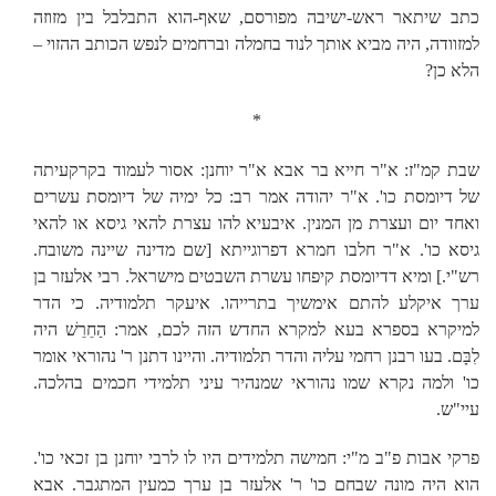
כתב שיתאר ראש-ישיבה מפורסם, שאף-הוא התבלבל בין מזוזה
למזוודה, היה מביא אותך לנוד בחמלה וברחמים לנפש הכותב ההזוי –
הלא כן?
*
שבת קמ"ז: א"ר חייא בר אבא א"ר יוחנן: אסור לעמוד בקרקעיתה
של דיומסת כו'. א"ר יהודה אמר רב: כל ימיה של דיומסת עשרים
ואחד יום ועצרת מן המנין. איבעיא להו עצרת להאי גיסא או להאי
גיסא כו'. א"ר חלבו חמרא דפרוגייתא [שם מדינה שיינה משובח.
רש"י.] ומיא דדיומסת קיפחו עשרת השבטים מישראל. רבי אלעזר בן
ערך איקלע להתם אימשיך בתרייהו. איעקר תלמודיה. כי הדר
למיקרא בספרא בעא למקרא החדש הזה לכם, אמר: הַחֵרֵשׁ היה
לִבָּם. בעו רבנן רחמי עליה והדר תלמודיה. והיינו דתנן ר' נהוראי אומר
כו' ולמה נקרא שמו נהוראי שמנהיר עיני תלמידי חכמים בהלכה.
עיי"ש.
פרקי אבות פ"ב מ"י: חמישה תלמידים היו לו לרבי יוחנן בן זכאי כו'.
הוא היה מונה שבחם כו' ר' אלעזר בן ערך כמעין המתגבר. אבא