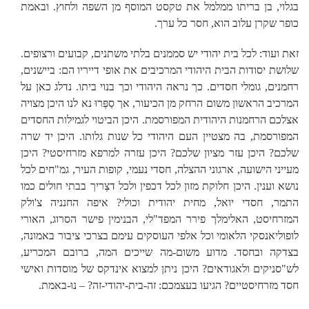
בגלוי, בן בריתו ממלמל את טקסט המוסף מן השפה ולחוץ. ובאמת
כופר שקרן עלוב הוא, חסר כל ערך.
זאת ועוד: לכל בית יהודי יש סממנים בלתי משתנים, קבועים ורצופים.
שלושת יסודות הבית היהודי המרכיבים את אופי דייריו הם: ביישנים,
רחמנים, גומלי חסדים. כך נראה היהודי וכך בנוי ביתו. נדלג כאן על
המרכיב הראשון משום הרחק מן הכיעור, אך סַפְּרוּ נא לנו היכן מצויה
אצלכם הרחמנות היהודית המפורסמת. היכן הביטוי לגמילות החסדים
המפורסמת, בה מצטיין העם היהודי כל שנות גלותו. היכן יד שרה
שלכם? היכן עזר מציון שלכם? היכן עזרה למרפא מזרחיסטי? היכן
מעייני הישועה, ארגוני ההצלה, חסדי נעמי, קופות העיר, גמ"חים לכל
נושא וענין. היכן חלוקת מזון לכל דכפין ולכל דצְריך בבתי חולים כמו
התמר, חסדי יואל, מחית יהודית וכולי? איפה החנניה צ'ולק
המזרחיסט, האלימלך פירר המפד"לי, הבנימין פישר הסרוג, האורי
לופוליאנסקי הלאומי וכל אלפי העוסקים עימם בצרכי ציבור באמונה,
בצדקה ובחסד. מדוע משום-מה שייכים המה, ברובם המכריע,
לש"סניקים ולאגודאים? היכן ניתן למצוא אינדקס של מוסדות ואישי
חסד מזרחיסטיים? הגיעו בעצמכם: זה-בית-יהודי-זה? – נוּ-באמת.