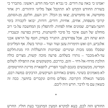
יאמינו כי באה עת דודים. כי נברא דבר-מה חדש, ראשוני. מתברר כי
בשורת החודש החָדָש לא תתקבל אצל מליוני היהודים. רק אחד
מחמישה, או מחמישים, יֵצאו מן הכלל. רוב העם, חלקם, מן-הסתם,
קרובי משפחה, אחים, אחיות, דודים, דודות, יבואו לקבורה בימי
חושך-מצרים. שמונים אחוז לפחות. להתפלץ מן המחשבה על-כי רוב
מוחלט של העם איבד כל סיכוי להשתנות, בדיוק כפרעה וכעבדיו.
הוא שתה דם, אכל צפרדעים, התגרד בשחין, חטף על הראש אבני
אלגביש, דם ואש ותימרות עשן ועוד ועוד – ונותר בשלו. אף המליונים
שסבלו ממנו מכות ועינויים: שבזיונות והתעללות היו מנת-חלקם
עד-לא-מכבר – נותרו בשלהם. פרעה מוכה קשות, מצרים כולה
הולכת מדחי-אל-דחי – והם, כדרכם, מקשקשים את התפילה לשלום
המדינה, מכשכשים בזנבם לעבר הפריץ, לתפארת מדינת החרטומים.
לא מאמינים בשינוי. נוזפים באחיהם העיקשים, הדבקים במשה רבם,
מבשר הגאולה הקרובה. נופלים מתים ונקברים בחושך. ככה זה
כשאין עם מי לדבר. חרש היה ליבם.
*
החודש הזה לכם, בעא למקרא המעין המתגבר בעת חוליו. החרש