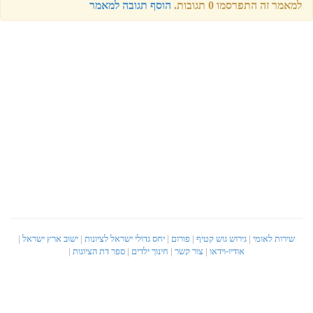
למאמר זה התפרסמו 0 תגובות.
הוסף תגובה למאמר
שירות לאומי
|
גירוש גוש קטיף
|
פורום
|
יחס גדולי ישראל לציונות
|
ישוב ארץ ישראל
|
אודיו-וידאו
|
צור קשר
|
חינוך ילדים
|
ספר דת הציונות
|