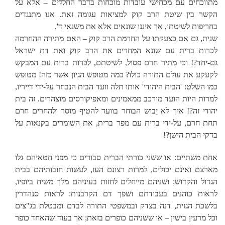
מתווכחים עם מכחישי עובדות מוכחות בדבר החללים – אלא על
הקשר בין שיטת הרב קוק למציאות עגומה זאת. אנו מתנגדים
בחריפות לשיטתו, אך איננו שונאים אלא את משנאי ד'.
שנית, גם אם כצעקתו על החרמת הרב קוק – האם מתירה ההחרמה
לכרות ברית עם שונא המחרים את הרב קוק ואת דת ישראל
גם-יחד?! וכי מתיר חרם פסול, לשיטתם, לכרות ברית עם המבקש
לקעקע את עולם התורה כולו? כמה מטופש הגיון אשר כזה! מטופש
כמו השלט: 'הבית היהודי' אותו תלה וועד הבית הנבחר על-ידי דייריו,
למרות היות הועד מורכב ממאמינים ומאפיקורסים מוצהרים. זה בית
יהודי זה?! איך לא יֵבוש הבוחר בוועד להטיף מוסר ולהחרים חרם
תחת חרם, על-ידי ברית עם מפר ברית, את השומרים בקנאות על
בדקי הבית הישן?!
אחת משתיים: או ששני כורתי הברית סבורים כי מפני חטאיהם גלו
מארצם ואינם יכולים, למרות רצונם העז, לעשות חובותיהם בבית
הגדול והקדוש; ושניהם מייחלים לחזות בעיניהם מלך משיח ביופיו,
לראות כוהנים בעבודתם ושפך דם הקרבנות: לראות סנהדרין
בלשכת הגזית, דנה בצדק ובמשפטי התורה לבדם ומבטלת בג"צים
וכל מרעין בישין – או ששניהם כופרים בזאת; אך בעוד שהאחד כופר