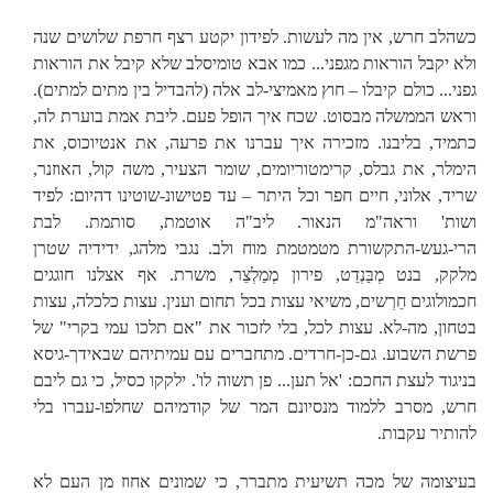
כשהלב חרש, אין מה לעשות. לפידון יקטע רצף חרפת שלושים שנה
ולא יקבל הוראות מגפני... כמו אבא טומיסלב שלא קיבל את הוראות
גפני... כולם קיבלו – חוץ מאמיצי-לב אלה (להבדיל בין מתים למתים).
וראש הממשלה מבסוט. שכח איך הופל פעם. ליבת אמת בוערת לה,
כתמיד, בליבנו. מזכירה איך עברנו את פרעה, את אנטיוכוס, את
הימלר, את גבלס, קרימטוריומים, שומר הצעיר, משה קול, האוזנר,
שריד, אלוני, חיים חפר וכל היתר – עד פטישונ-שוטינו דהיום: לפיד
ושות' וראה"מ הנאור. ליב"ה אוטמת, סותמת. לבת
הרי-געש-התקשורת מטמטמת מוח ולב. נגבי מלהג, ידידיה שטרן
מלקק, בנט מְבַּנְדֵט, פירון מְמַלְצֵר, משרת. אף אצלנו חוגגים
חכמולוגים חֵרְשים, משיאי עצות בכל תחום וענין. עצות כלכלה, עצות
בטחון, מה-לא. עצות לכל, בלי לזכור את "אם תלכו עמי בקרי" של
פרשת השבוע. גם-כן-חרדים. מתחברים עם עמיתיהם שבאידך-גיסא
בניגוד לעצת החכם: 'אל תען... פן תשוה לו'. ילקקו כסיל, כי גם ליבם
חרש, מסרב ללמוד מנסיונם המר של קודמיהם שחלפו-עברו בלי
להותיר עקבות.
בעיצומה של מכה תשיעית מתברר, כי שמונים אחוז מן העם לא