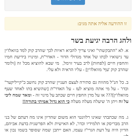
זו ההודעה אליה אתה מגיב:
ולהג הרבה יגיעת בשר
א. לא "התבקשתי" ואיני צריך להביא ראיות לכך שהרב קוק למד בוואלז'ין
עד נישואיו לבתו של אחד מגדולי הדור - האדר"ת, ומינויו בידיעת חמיו
והחפץ חיים [לפחות] לרב בעיר זוימל, מי שבא להוציא מכל זה [ולומר
שהרב קוק 'עף' מוואלז'ין] - עליו הראיה ולא עלי.
ב. כל הנ"ל מהווה גם סתירה לעצם העניין שהרב קוק נחשב כ"קייליקער"
וכדו' - על מי אתה מוציא לעז - על האדר"ת [שהשיא בתו לאחד שעף
מוואלז'ין]??? או על מרן החפץ חיים שכתב על מינוי זה -
ומאד שמח ליבי
על זה
ויתן ה' שיעלה מעלה מעלה
כי הוא גדול אמיתי בתורה!!
ג. מה שכתבתי שאינו רלוונטי הוא משום שהדיון אינו מה דעתם של בני
הרב מבריסק או תלמידיו וכדו', לא האישית ולא הפרשנית בדעת אביהם,
הדיון היה על דעת הגרי"ז עצמו, האם ייתכן שמה שסופר בשמו נכון או