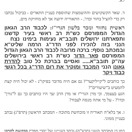
לא.
ד. שאר הקשקושים וההשמצות שהוספת בעניין התארים - כביכול נכתבו
רק כדי להציל בחור וכדו', - התאוריה ידועה אך לא מחזיקה מים,
ראשית נחזור ונזכר בלשון הגרי"ז:
לכבוד הרב הגאון
הגדול המפורסם כש"ת רב ראשי בעיר קדשנו
ותפארתנו ירושלים תובב"א נעימות בימינו נצח
הנני בזה להכירו לפני הדר"ג הרמה שליט"א
ובמכתב
נוסף:
ברכה מרובה לכבוד הרב הגאון הגדול
המפורסם
פאר הדור
כש"ת רב ראשי בירושלים
עה"ק תובב"א.....
ואסיים בברכת כל טוב
להדרת
גאונו
הנני
המכבד ומוקיר את רום הדר"ג בכל רגשי
כבוד ויקר
כך כותבים ל"קייליקער"? גם אם היה מדובר בפיקו"נ - לא יכול היה קצת
להמעיט ב"שיעורים"?
הגע בעצמך, וכי מרן הגרי"ז או מרן הרב שך היו כותבים כך גם ל"גורן"
וכדו'? - על מי אתה מנסה לעבוד?
ו. אך בלא"ה תאוריה זו מוכחשת מתוכה - המכתב הראשון (תרפ"ג) נכתב
בעניין ממוני.
כמו כן המכתב השני (תרצ"ה) נכתב בעניינו של יהדי
מפריז
בבקשה לקרבו