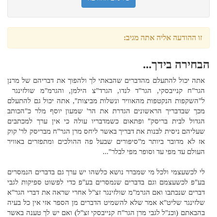
זו ההודעה אליה אתה מגיב:
הבחירה בידך...
אתה יכול להתעלם מהדברים שהבאתי לך ולהפוך את דבריהם של מרנן
הגר"ח קנייבסקי, הגר"ד לנדו, הגרד"צ הילמן, והגרמ"מ שולזינגר
ל"השקפות הנקטפות מהאוויר ונשלות מביצות", אתה יכול גם להתעלם
מכך שבדבריך הראשונים הגדרת את הר' שמעון יוסף מלר כ"הכותב
הגדול לבית בריסק" ופתאום כשמדבריו עולה כי אין ערך למכתבים
שעליהם ניסית לבנות את דבריך באשר ליחס מרן הגר"ח מבריסק לר' קוק
אז לא מדובר ביותר מ"סיפורים שבעל פה ההולכים ומתפזרים באוויר
העולם עד מפי עד וסופר מפי לבלר"...
לי לכשעצמי ולכל מי שמברר נושא כלשהו יש ערך גם בדברים הנמסרים
בע"פ לכשעצמם וגם בדברים שנמסרים בע"פ כדי לפשוט ספיקות לגבי
דברים שנכתבו ואם הגרמ"מ שולזינגר זצ"ל אחרי שראה את דברי הגר"א
שלזינגר שליט"א אמר שלא להשמיט הדברים מן הספר אזי אין כל בעיה
בהבאתם (וכנ"ל לגבי מרן הגר"ח קנייבסקי זצ"ל) ואם יש לך טענה באשר