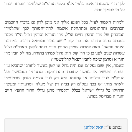
לכך הרי שטענתך אינה כלפיי אלא כלפי הגרמ"מ שולזניגר והבוחר יבחר
על מי לסמוך יותר.
ולמרות האמור לעיל, בכל הנוגע אליך אני מוכן לדון גם בדברי החכמים
הכתובים והחתומים וכהתחלה אשמח להתייחסותך לכך שתלמידו
המובהק של מרן החפץ חיים זצ"ל, מרן הגר"א וסרמן זצ"ל הי"ד מכנה
במכתב כתוב וחתום את הר' קוק "רשע גמור ומחטיא הרבים במדרגה
היותר נוראה" וזאת למרות שמרן החפץ חיים כותב לגאון האדר"ת זצ"ל
עשרות שנים לפני כן כי הר' קוק הוא גדול אמיתי בתורה. מה לא הבין מרן
הגר"א וסרמן שזכה להבין רפאל קרלינשטיין?
ובאמת, אין שום נפק"מ אם היה גדול או קטן באשר לחורבן שהביא ע"י
דעותיו ומעשיו או באשר לחובת ההתרחקות מדעותיו וממעשיו וכל
הנפק"מ לגבי גדלותו או קטנותו היא רק לגבי עצמת הזדון שבמעשיו
ולאחר מותו יש בכך נפק"מ רק בבית דין של מעלה. ומדעותיו ומעשיו
הרחיקו כל גדולי ישראל בכלל ותלמידי מרנן גדולי הדור החפץ חיים
והגר"ח מבריסק בפרט.
נכתב ע"י:
יואל אלחנן