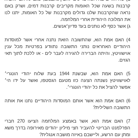
קרבנות בשעה שכל האומות מקריבים קרבנות דמים, ושרק באם
נראה שהקרבנות שלנו גדולים מקרבנות של כל האומות, יתנו לנו
את המלוכה היהודית אחרי המלחמה.
ג) אשר כסף לא נותנים בעד פדיון־אנשים.
4) האם אמת הוא, שהתשובה הזאת נתנה אחרי אשר למוסדות
היהודיים האחראים נותני התשובה נתוודע בפרטיות מכל ענין
אוישוויטץ, והיתה הברירה להגירה לעבר לים - או ללכת לתוך תאי
הגזים.
5) האם אמת הוא, שבשנת 1944 בעת שלוח יהודי הונגרי׳
לאוישוויטץ נשנתה הצעה כזו מטעם הגסטפו, ואשר על ידו הי׳
אפשר להציל את כל יהודי הונגרי׳.
6) האם אמת הוא אשר אותם המוסדות היהודיים נתנו את אותה
התשובה השלילית?
7) האם אמת הוא, אשר באמצע המלחמה הציעו 270 חברי
הפרלמנט הבריטי להעביר חצי מיליון יהודים מאירופה בדרך משא
ומתן עם הרשע, וליישבם באיזה מושבה אנגלית?