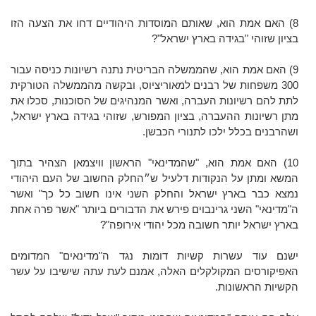
8) האם אמת הוא, שאותם המוסדות היהודיים דחו את הצעה הזו
בציון שזוהי "בגידה בארץ יִשראל"?
9) האם אמת הוא, שהממשלה הבריטית נתנה רשיונות כניסה עבור
300 משפחות של רבנים למאוריציוס, ובקשה מהממשלה הטורקית
לתת להם רשיונות העברה, ואשר המנהיגים של הסוכנות, סכלו את
מתן רשיונות ההעברה, בציון המפורש, שזוהי בגידה בארץ ישראל,
ושהרבנים בכלל ילכו לתנורי הכבשן.
10) האם אמת הוא, "שהמדינאי" הראשון וויצמאן הצהיר בתוך
המשא ומתן על הנקודות דלעיל ש״החלק החשוב של העם היהודי
נמצא כבר בארץ ישראל והחלק השני אינו חשוב כל כך" ואשר
ה"מדינאי" השני גרינבוים פירש את הדבורים ביותר "אשר פרה אחת
בארץ ישראל יותר חשובה מכל יהודי אירופה"?
ישנם עוד עשרות קשיות דומות נגד ה"מדינאים" המדומים
האפיקורסים המקולקלים האלה, אמנם לעת עתה שישיבו על עשר
הקשיות הראשונות.