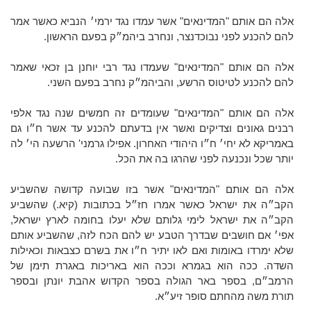
אלה הם אותם "המדינאים" אשר עמדו נגד ירמי׳ הנביא כאשר אמר
להם להכנע לפני נבוכדנצר, ונחרב ביהמ״ק בפעם הראשון.
אלה הם אותם "המדינאים" שעמדו נגד רבי יוחנן בן זכאי שאמר
להם להכנע לטיטוס הרשע, והביהמ״ק נחרב בפעם השני.
אלה הם אותם "המדינאים" שעומדים זה חמשים שנה נגד אלפי
רבנים גאונים וצדיקים ואשר אין בדעתם להכנע עד אשר ח״ו גם
באמריקא לא יחי׳ ח״ו היהודי האחרון. אפילו גרמני' הרשעה הי׳ לה
יותר שכל ונכנעה לפני שהרגו בה את הכל.
אלה הם אותם "המדינאים" אשר בזו שבועה קדושה שהשביע
הקב״ה את ישראל כאשר אמרו חז״ל בכתובות (קיא.) שהשביע
הקב״ה את ישראל לימי גלותם שלא יעלו בחומה לארץ ישראל,
אפי׳ אם חושבים שבדרך הטבע יש להם הכח לזה, שהשביע אותם
שלא ימרדו באומות ואם לאו יתיר ח״ו את בשרם כצבאות וכאילות
השדה. ככה הוא בגמרא וככה הוא באריכות באגרת תימן של
הרמב״ם, בספר באר הגולה בספר הקדוש אהבת יונתן ובספר
תורת משה מהחתם סופר זיע״א.