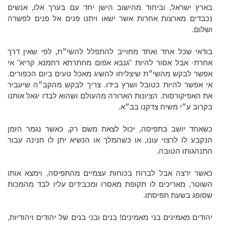
בארץ ישראל, וביחוד מהישוב הישן יחד עם בערך אלו, אנשים
נכבדים מארצות אחרות אשר ישאו ויתנו פנים אל פנים לפשרה
ושלום.
בודאי שכל אחד ואחד מחוייב להתפלל להשי״ת, לפי שאין דרך
אחרת· אבל אסור להיות "גנבא אפום מחתרתא רחמנא קריא" אי
אפשר לבקש מהשי״ת שיצליחו להשיג מאכל טעים ביום הכפורים.
אי אפשר להיות כטובל ושרץ בידו. צריך לבקש מהקב״ה שיעביר
את האפיקורסות. הציונות הארורה מהעולם ושהוא לבדו יגאל אותנו
בקרוב ע״י משיח צדקנו בב״א.
כשאחד יושב בתפיסה, יכול לצאת משם רק, כאשר נגמר הזמן
הנקבע לו לרצוי עונו, או כשהמלך או הנשיא יתן לו חנינה עבור
התנהגותו הטובה.
כאשר ירצה אבל לברוח בכוחות עצמיים מהתפיסה, וימצא אותו
השוטר, מאריכים לו תקופת מאסרו ומכבידים עליו לבד מהמכות
שסופג בשעת תפיסתו.
יהודים מאמינים בני מאמינים! בנים ובני בנים של יהודים ויהודיות,