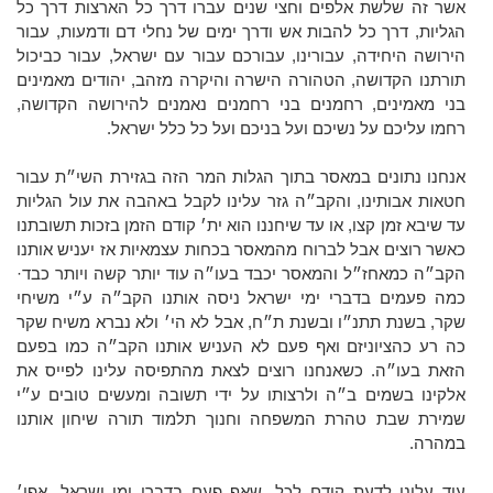
אשר זה שלשת אלפים וחצי שנים עברו דרך כל הארצות דרך כל
הגליות, דרך כל להבות אש ודרך ימים של נחלי דם ודמעות, עבור
הירושה היחידה, עבורינו, עבורכם עבור עם ישראל, עבור כביכול
תורתנו הקדושה, הטהורה הישרה והיקרה מזהב, יהודים מאמינים
בני מאמינים, רחמנים בני רחמנים נאמנים להירושה הקדושה,
רחמו עליכם על נשיכם ועל בניכם ועל כל כלל ישראל.
אנחנו נתונים במאסר בתוך הגלות המר הזה בגזירת השי״ת עבור
חטאות אבותינו, והקב״ה גזר עלינו לקבל באהבה את עול הגליות
עד שיבא זמן קצו, או עד שיחננו הוא ית׳ קודם הזמן בזכות תשובתנו
כאשר רוצים אבל לברוח מהמאסר בכחות עצמאיות אז יעניש אותנו
הקב״ה כמאחז״ל והמאסר יכבד בעו״ה עוד יותר קשה ויותר כבד·
כמה פעמים בדברי ימי ישראל ניסה אותנו הקב״ה ע״י משיחי
שקר, בשנת תתנ״ו ובשנת ת״ח, אבל לא הי׳ ולא נברא משיח שקר
כה רע כהציוניזם ואף פעם לא העניש אותנו הקב״ה כמו בפעם
הזאת בעו״ה. כשאנחנו רוצים לצאת מהתפיסה עלינו לפייס את
אלקינו בשמים ב״ה ולרצותו על ידי תשובה ומעשים טובים ע״י
שמירת שבת טהרת המשפחה וחנוך תלמוד תורה שיחון אותנו
במהרה.
עוד עלינו לדעת קודם לכל, שאף פעם בדברי ימי ישראל, אפי׳