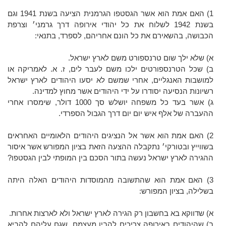
1) האם אמת הוא אשר הגסטפו הגרמנית הציעה בשנת 1941 וגם
בשנת 1942 לשלוח את כל יהודי אירופה דרך גרמני׳ וצרפת
הכבושה, בהשאירם את כל הונם אחריהם, לספרד, בתנאי:
א) שלא ילך שום טרנספורט משם לארץ ישראל.
ב) שכל הטרנספורטים ילכו משם לעבר לים, ז. א. לאמריקה או
למושבות האנגליים, אחרי שמשם לא יסעו היהודים לארץ ישראל
רשיונות הנסיעה יסודרו על ידי היהודים אשר מחוץ למדינה.
ג) אשר בעד כל משפחה יושלש סך 1000 דולר, שימסרו אחרי
ההעברה של אלף איש יום יום דרך הגבול הספרדי.
2) האם אמת הוא אשר אל הנציגים היהודים הלאומיים האחראים
בשווייץ ובטורקי׳ נתקבלה ההצעה הזאת בציון המפורש אשר איסור
ההגירה לארץ ישראל נעשה בתור הסכם בין המופתי לבין הגסטפו?
3) האם אמת הוא שהתשובה מהמוסדות היהודים האלה היתה
בשלילה, בציון המפורש:
א) שדווקא בא בחשבון רק הגירה לארץ ישראל ולא לארצות אחרות.
ב) שהיהודים באירופה צריכים להבין מעצמם, שגם עליהם להביא