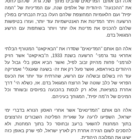
אלה הם אותם "המדינאים שהבינו מתוך "שכל גדול" שלהם לחסל
את "ההכנעה" היהודית של אלפים שנה, עם המדיניות של "המה
יפית" ועם הלאומיות המחוצפת שלהם העלו בבית הנבחרים בפולין
הרשעה ויתר המדינות את האנטישמיות עוד יותר, ועזרו בטיפשות
שלהם להכניס את מדינות אלו יותר ויותר בשותפות עם הרשע
המגואל בדם.
אלה הם אותם "המדינאים" שסדרו את "הבאיקאט" המטורף הבלתי
אחראי נגד גרמני׳ הרשעה בשנת 1933, ה"באיקאט" אשר הזיק
לגרמני׳ פחות מהיזק זבוב לפיל, ואשר הביא אסון בלי גבול על
היהודים באיראפא, ואשר פעל רק את זה· בשעה שאנגלי׳ ואמריקה
עוד היו בשלום ובשלוה עם הרשע, שהרתיח עוד יותר את הכעס
הפראי של כלב שוטה של הרוצח המגואל בדם. אז, כשלא הי׳ דרך
אחרת במציאות, אִלא רק לנסות בהכנעה בפיוסים ובשוחד וכל
המינים של ה"מה יפית", המגוחך בעיניהם.
אלה הם אותם "המדינאים" אשר אחרי האסון הנורא בדברי ימי
ישראל, השפיעו לרעה על שארית הפליטה השבורים והרצוצים
בתוך המחנות להשאר ברעב ובחוסר כל בתוך המחנות, ולא
להסכים לשום הגירה אחרת רק לארץ ישראל, לפי שרק באופן כזה
ישיגו את המלוכה היהודית.