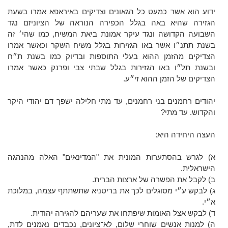
ידוע הוא אשר כמעט כל הגאונים וצדיקים באיראפא אמרו בשעת
הגזירה שהיא באה בגלל הכפירה הנוראה של הציוניזם נגד
השבועה הקדושה ונגד עיקר אמונת ביאת המשיח, כמו שהי׳ זה
בשנת תתנ״ו אשר באו הגזירות בגלל משיח השקר וכאשר אמרו
הצדיקים מהזמן ההוא בעלי התוספות ובדיוק כמו בשנת ת״ח
ובשנת תל״ו באו הגזירות בגלל שבתי צבי ופרנק כאשר אמרו
הצדיקים של הזמן ההוא זי״ע.
יהודים רחמנים בני רחמנים, עד מתי חלילה ישפך דם יהודי היקר
והקדוש. עד מתי?
העצה היחידה היא:
א) לגרש בהסתערות המונית את "המדינאים" האלה מהנהגה
הישראלית.
ב) לקבל את הפשרה של ארצות הברית.
ג) לבקש ע״י מסוגלים לכך את בריטניא שתשתתף עצמה, במלוכת
א״י.
ד) לבקש אצל האומות שיפתחו את שעריהם להגירה יהודית.
ה) למנות אנשים שוחרי שלום, לא־ציונים, נכבדים נאמנים לדת,