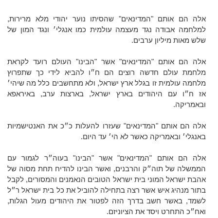
אלה הם אותם "המדינאים" שהסיתו נוער יהודי מלא מרירות,
למלחמה אבודה נגד מעצמה עולמית כמו אנגלי׳ ונגד המון של
שלש מאות מיליון ערבים.
אלה הם אותם "המדינאים" אשר "הבינו" העולם רועד לקראת
מלחמת עולם חדשה רוצים הם ח״ו להביא לידי כך שתפרוץ
מלחמה עולמית זו בגלל ארץ ישראל, ולא מתחשבים כלל מה שיהי׳
אז ח״ו עם היהודים בארץ ישראל, בארצות ערב, באיראפא
ובאמריקה.
אלה הם אותם "המדינאים" שעזרו להעלות כ״כ את האנטישמיות
באנגלי׳ ובאמריקה כאשר לא הי׳ עד היום.
אלה הם אותם "המדינאים" אשר "הבינו" בעוה״ר לגמור עם
הממשלה של תוה״ק והרבנים, ואשר הבינו להדיח תחת מסוה של
אהבת ישראל המוני בית ישראל הטובים הנאמנים והמסורים, לקבל
בתור מנהיג איש אשר רצה בתחילה להוביל את כל בית ישראל ר״ל
לשמד, באשר חשב בדרך הזה לפטור את היהודים מעול הגלות,
ואח״כ התחרט ויסד את הציוניזם.