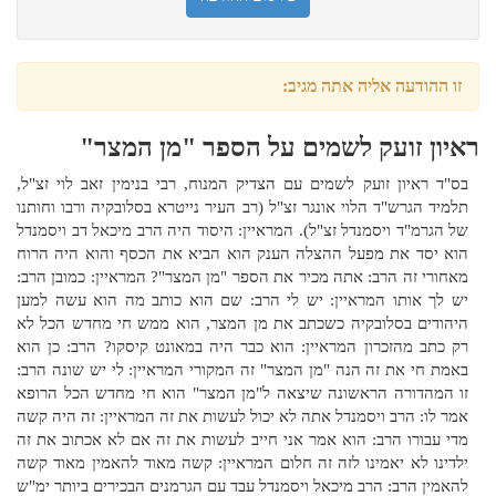
זו ההודעה אליה אתה מגיב:
ראיון זועק לשמים על הספר "מן המצר"
בס"ד ראיון זועק לשמים עם הצדיק המנוח, רבי בנימין זאב לוי זצ"ל,
תלמיד הגרש"ד הלוי אונגר זצ"ל (רב העיר נייטרא בסלובקיה ורבו וחותנו
של הגרמ"ד ויסמנדל זצ"ל). המראיין: היסוד היה הרב מיכאל דב ויסמנדל
הוא יסד את מפעל ההצלה הענק הוא הביא את הכסף והוא היה הרוח
מאחורי זה הרב: אתה מכיר את הספר "מן המצר"? המראיין: כמובן הרב:
יש לך אותו המראיין: יש לי הרב: שם הוא כותב מה הוא עשה למען
היהודים בסלובקיה כשכתב את מן המצר, הוא ממש חי מחדש הכל לא
רק כתב מהזכרון המראיין: הוא כבר היה במאונט קיסקו? הרב: כן הוא
באמת חי את זה הנה "מן המצר" זה המקורי המראיין: לי יש שונה הרב:
זו המהדורה הראשונה שיצאה ל"מן המצר" הוא חי מחדש הכל הרופא
אמר לו: הרב ויסמנדל אתה לא יכול לעשות את זה המראיין: זה היה קשה
מדי עבורו הרב: הוא אמר אני חייב לעשות את זה אם לא אכתוב את זה
ילדינו לא יאמינו לזה זה חלום המראיין: קשה מאוד להאמין מאוד קשה
להאמין הרב: הרב מיכאל ויסמנדל עבד עם הגרמנים הבכירים ביותר ימ"ש