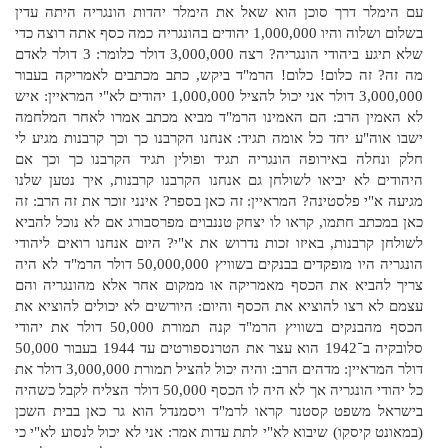
עם הימלר דרך סוכן הוא שאל את הימלר יהדות הונגריה היתה עדין
בשלום ושלוה והיו 1,000,000 יהודים בהונגריה כמה כסף אתה רוצה כדי
שלא תיגע ביהודי הונגריה? רצה 3,000,000 דולר כלומר: 3 דולר לאדם
מה זה? זה כלום! כלום! הרמ"ד ביקש, כתב מכתבים לאמריקה בעבור
3,000,000 דולר אני יכול להציל 1,000,000 יהודים לא"י המראיין: איש
לא האמין הרב: הם האמינו הרמ"ד מביא מכתב אמרו לאחר המלחמה
ישבו אוה"ע יחד כל אומה תגיד: אנחנו הקרבנו כך וכך קרבנות מגיע לי
חלק ונחלה באירופה הונגריה תגיד ופולין תגיד הקרבנו כך וכך אם
היהודים לא יביאו לשולחן גם אנחנו הקרבנו קרבנות, איך נטען שלנו
מגיעה א"י פלסטינה? המראיין: זה כאן בספר? אינני זוכר את זה הרב: זה
כאן במכתב חתמו, קראו לו יצחק טננבוים מפרסבורג אם לא נוכל להביא
לשולחן קרבנות, באיזו זכות נדרוש את א"י? היום אנחנו רואים ליהודי
הונגריה היו מופקדים בבנקים בשוויץ 50,000,000 דולר הרמ"ד לא היה
צריך להביא את הכסף מאמריקה או ממקום אחר אלא מהונגריה והם
עצמם לא רצו להוציא את הכסף והיום: היורשים לא יכולים להוציא את
הכסף מהבנקים בשוויץ הרמ"ד קנה תמורת 50,000 דולר את יהודי
סלובקיה ב־1942 הוא עצר את הטרנספורטים עד 1944 בעבור 50,000
דולר המראיין: מדהים הרב: והיה יכול להציל תמורת 3,000,000 דולר את
כל יהודי הונגריה אך לא היה לו הכסף 50,000 דולר הצליח לקבל כשהיה
בישראל משפט קסטנר קראו לרמ"ד ויסמנדל הוא גר כאן בבית השכן
(במאונט קיסקו) שיבוא לא"י לתת עדות אמר: אני לא יכול לנסוע לא"י כי