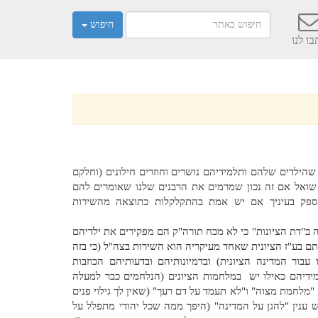
חיפוש
ו לנו
שהילדים שלהם ותלמידיהם נושרים וחוזרים חילונים (וחלקם
 שואל אם זה נכון שמרמים את הרבנים שלנו שאומרים להם
ספק בעיניך אם יש אמת בהתקלקלות כתוצאה מהשירות
ה ב"דת הציונות" כי לא מכח תורה"ק הם מפקירים את ילדיהם
ם בע"ז הציונית שאחד מעיקריה הוא השירות בצה"ל (כי בזה
בור המדינה הציונית) ובדמיונותיהם ובדעותיהם הכוזבות
מידיהם כאילו יש במלחמות הציונים (הנלחמים כבר למעלה
מלחמת מצוה" ו"לא תעמד על דם רעך" (שאין לך גילוי פנים
 ענין "להגן על המדינה" (היפך ממה שכל יהודי מתפלל על