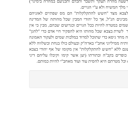
הרשעה מהרה תעקר ותשבר ותכלם ותכניעם במהרה בימינו")
 מלך המשיח ולא ע"י הגויים.
ס לצבא מצד "חשש להתקלקלות" הם מס שפתיים לאזניהם
בינים הנ"ל, אך כל יהודי המבין שכל מהותה של המדינה
מים במטרה להיות ככל הגויים וכגרועים שבהם, מבין כי אין
ר לשרת בצבא שכל מהותו היא להפקיר חיי אדם כדי "להגן"
ה מחד גיסא כדי שתוכל למרוד במלכות שמים ולעקור האמונה
תיה ממיליוני אחב"י בארה"ק ובעולם כולו בנחת ובשלווה ללא
שגם ללא "חשש להתקלקלות" אין מקומו של אף יהודי בצבא
ופרים בקב"ה ובתורתו (יען אשר קימו וקיבלו עליהם דיני
 וכל מטרתם היא להסית עוד ועוד מאחב"י להיות כמותם.