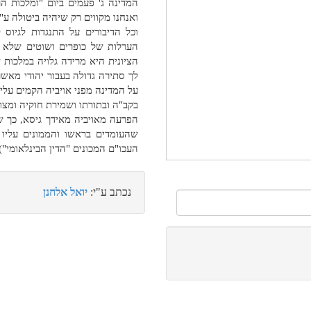
המדינה ג' פעמים ביום "ומלכות 
ואנחנו מקווים רק שיהיה ביטולה ע"י
וכל הדיבורים על התנגדות לגיו
הערלות של כופרים ושוטים שלא מ
הציונית היא מרידה גלויה במלכות ש
לך סתירה גדולה בעבור יהודי מאש
על המדינה מפני אויביה הקמים עלי
בקב"ה ובתורתו ושמירת חוקיה ומצוו
הפרעה מאויביה מאידך גיסא, כך 
שהעומדים בראשו והממונים עליו כ
העכו"ם המכונים "הדין הבינלאומי")
נכתב ע"י:
יואל אלחנן