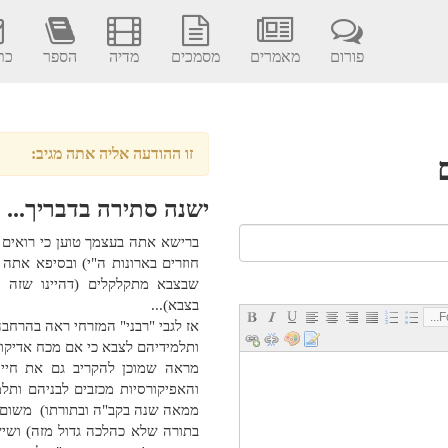
פורום
מאמרים
מסמכים
מדיה
הספר
כתב
זו ההודעה אליה אתה מגיב:
ישנה סתירה בדבריך...
ברישא אתה בעצמך טוען כי רואים 
חוזרים בארונות ה"י) ובסיפא אתה
שבצבא מתקלקלים (דהיינו שזה 
בצבא)...
Fo
אז לגבי "רבני" המזרחי ראה בהרחב
ותלמידיהם לצבא כי אם מכח אדיקות
מראה שמוכן להקריב גם את חייו ע
והאפיקורסיות מכזבים לבניהם ותל
ממאה שנה בקב"ה ובתורתו) משום "
בתורה שלא כהלכה גדול מזה) ושיש