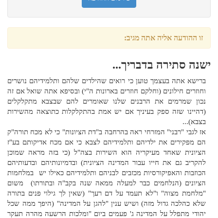
זו ההודעה אליה אתה מגיב:
ישנה סתירה בדבריך...
ברישא אתה בעצמך טוען כי רואים שהילדים שלהם ותלמידיהם נושרים
וחוזרים חילונים (וחלקם חוזרים בארונות ה"י) ובסיפא אתה שואל אם זה
נכון שמרמים את הרבנים שלנו שאומרים להם שבצבא מתקלקלים
(דהיינו שזה ספק בעיניך אם יש אמת בהתקלקלות כתוצאה מהשירות
בצבא)...
אז לגבי "רבני" המזרחי ראה בהרחבה ב"דת הציונות" כי לא מכח תורה"ק
הם מפקירים את ילדיהם ותלמידיהם לצבא כי אם מכח אדיקותם בע"ז
הציונית שאחד מעיקריה הוא השירות בצה"ל (כי בזה מראה שמוכן
להקריב גם את חייו עבור המדינה הציונית) ובדמיונותיהם ובדעותיהם
הכוזבות והאפיקורסיות מכזבים לבניהם ותלמידיהם כאילו יש במלחמות
הציונים (הנלחמים כבר למעלה ממאה שנה בקב"ה ובתורתו) משום
"מלחמת מצוה" ו"לא תעמד על דם רעך" (שאין לך גילוי פנים בתורה
שלא כהלכה גדול מזה) ושיש ענין "להגן על המדינה" (היפך ממה שכל
יהודי מתפלל על המדינה ג' פעמים ביום "ומלכות הרשעה מהרה תעקר