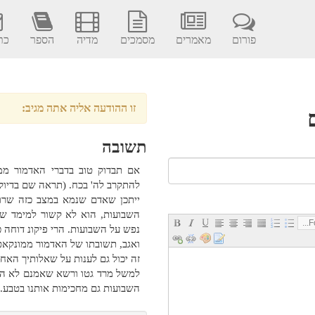
פורום
מאמרים
מסמכים
מדיה
הספר
כתב
זו ההודעה אליה אתה מגיב:
תשובה
אם תבדוק טוב בדברי האדמור ממ
להתקרב לה' בכח. (תראה שם בדיוק
ייתכן שאדם שנמא במצב כזה שרוצה
השבועות, הוא לא קשור למימד של
Fo
נפש על השבועות. הרי פיקונ דוחה 
ואגב, תשובתו של האדמור ממונקאטש
זה יכול גם לענות על שאלותיך האחר
למשל מרד גטו ורשא שאמנם לא היה
השבועות גם מחכימות אותנו בטבע. ז