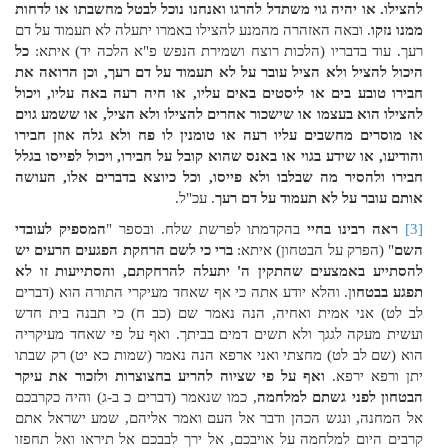
להצילו. או יהיה גוי משתדל להרגו ואנחנו נוכל לבטל מחשבתו או לדחות
ממנו נזקו
. ובאה האזהרה מהמנע להצילו באמרו יתעלה לא תעמוד על דם
רעך. עוד בדבריו (הלכות רוצח ושמירת הנפש פ"א הלכה יד) איתא:
כל
היכול להציל ולא הציל עובר על לא תעמוד על דם רעך, וכן הרואה את
חבירו טובע בים או ליסטים באים עליו, או חיה רעה באה עליו, ויכול
להצילו הוא בעצמו או שישכור אחרים להצילו ולא הציל, או ששמע גוים
או מוסרים מחשבים עליו רעה או טומנין לו פח ולא גלה אוזן חבירו
והודיעו, או שידע בגוי או באנס שהוא קובל על חבירו, ויכול לפייסו בגלל
חבירו ולהסיר מה שבלבו ולא פייסו, וכל כיוצא בדברים אלו, העושה
אותם עובר על לא תעמוד על דם רעך
. עכ"ל.
[3]
ראה רבינו בחיי
בהקדמתו לפרשת שלח. ובספר "
המספיק לעובדי
השם
" (הפרק על הבטחון) איתא:
ברי כי לשם הרחקת הפגעים הרעים יש
להסתייע באמצעים שהתקין ה' יתעלה להרחקתם, והסתייעות זו לא
תפגע בבטחו
ן. והלא יודע אתה כי אף שאחד מעיקרי התורה הוא (דברים
לב לט) אני אמית ואחיה, הנה נאמר שם (כב ח) כי תבנה בית חדש
ועשית מעקה לגגך ולא תשים דמים בביתך. ואף על פי שאחד מעיקריה
הוא (שם לב לט) מחצתי ואני ארפא הנה נאמר (שמות כא יט) רק שבתו
יתן ורפא ירפא.
ואף על פי שציוה להריע בחצוצרות ולזכור את עיקר
הבטחון לפני גשתם למלחמה
, כמו שנאמר (דברים כ ב-ג) והיה כקרבכם
אל המחנה, ונגש הכהן ודבר אל העם ואמר אליהם, שמע ישראל אתם
קרבים היום למלחמה על אויבכם, אל ירך לבבכם אל תיראו ואל תחפזו