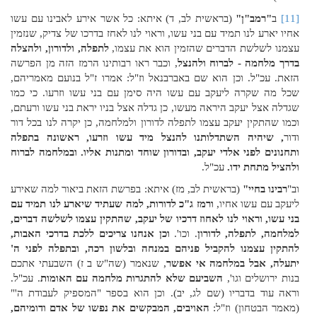
[11]
ב
"רמב"ן"
(בראשית לב, ד) איתא: כל אשר אירע לאבינו עם עשו
אחיו יארע לנו תמיד עם בני עשו, וראוי לנו לאחז בדרכו של צדיק, שנזמין
עצמנו לשלשת הדברים שהזמין הוא את עצמו,
לתפלה, ולדורון, ולהצלה
בדרך מלחמה - לברוח ולהנצל
, וכבר ראו רבותינו הרמז הזה מן הפרשה
הזאת. עכ"ל. וכן הוא שם באברבנאל וז"ל: אמרו ז"ל בנועם מאמריהם,
שכל מה שקרה ליעקב עם עשו היה סימן עם בני עשו וזרעו. כי כמו
שגדלה אצל יעקב היראה מעשו, כן גדלה אצל בניו יראת בני עשו ורעתם,
וכמו שהתקין יעקב עצמו לתפלה לדורון ולמלחמה, כן יקרה לנו בכל דור
ודור
, שיהיה השתדלותנו להנצל מיד עשו וזרעו, ראשונה בתפלה
ותחנונים לפני אלדי יעקב, ובדורון שוחד ומתנות אליו. ובמלחמה לברוח
ולהציל מתחת ידו.
עכ"ל.
וב"
רבינו בחיי"
(בראשית לב, מז) איתא: בפרשת הזאת ביאור למה שאירע
ליעקב עם עשו אחיו,
ורמז ג"כ לדורות, למה שעתיד שיארע לנו תמיד עם
בני עשו, וראוי לנו לאחוז דרכיו של יעקב, שהתקין עצמו לשלשה דברים,
למלחמה, לתפלה, לדורון
. וכו'.
וכן אנחנו צריכים ללכת בדרכי האבות,
להתקין עצמנו להקביל פניהם במנחה ובלשון רכה, ובתפלה לפני ה'
יתעלה, אבל במלחמה אי אפשר
,
שנאמר (שה"ש ב ז) השבעתי אתכם
בנות ירושלים וגו',
השביעם שלא להתגרות מלחמה עם האומות
. עכ"ל.
וראה עוד בדבריו (שם לג, יב). וכן הוא בספר "המספיק לעבודת ה'"
(מאמר הבטחון) וז"ל:
האויבים, המבקשים את נפשו של אדם ודומיהם,