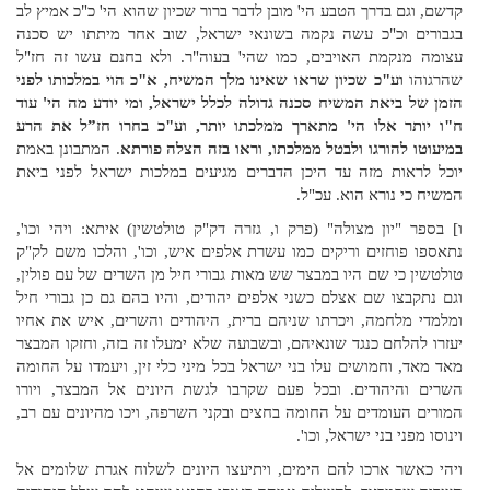
קדשם, וגם בדרך הטבע הי' מובן לדבר ברור שכיון שהוא הי' כ"כ אמיץ לב
בגבורים וכ"כ עשה נקמה בשונאי ישראל, שוב אחר מיתתו יש סכנה
עצומה מנקמת האויבים, כמו שהי' בעוה"ר. ולא בחנם עשו זה חז"ל
שהרגוהו
וע"כ שכיון שראו שאינו מלך המשיח, א"כ הוי במלכותו לפני
הזמן של ביאת המשיח סכנה גדולה לכלל ישראל, ומי יודע מה הי' עוד
ח"ו יותר אלו הי' מתארך ממלכתו יותר, וע"כ בחרו חז”ל את הרע
במיעוטו להורגו ולבטל ממלכתו, וראו בזה הצלה פורתא
. המתבונן באמת
יוכל לראות מזה עד היכן הדברים מגיעים במלכות ישראל לפני ביאת
המשיח כי נורא הוא.‏ עכ"ל.
ו] בספר "יון מצולה" (פרק ו, גזרה דק"ק טולטשין) איתא: ויהי וכו',
נתאספו פוחזים וריקים כמו עשרת אלפים איש, וכו', והלכו משם לק"ק
טולטשין כי שם היו במבצר שש מאות גבורי חיל מן השרים של עם פולין,
וגם נתקבצו שם אצלם כשני אלפים יהודים, והיו בהם גם כן גבורי חיל
ומלמדי מלחמה, ויכרתו שניהם ברית, היהודים והשרים, איש את אחיו
יעזרו להלחם כנגד שונאיהם, ובשבועה שלא ימעלו זה בזה, וחזקו המבצר
מאד מאד, וחמושים עלו בני ישראל בכל מיני כלי זין, ויעמדו על החומה
השרים והיהודים. ובכל פעם שקרבו לגשת היונים אל המבצר, ויורו
המורים העומדים על החומה בחצים ובקני השרפה, ויכו מהיונים עם רב,
וינוסו מפני בני ישראל, וכו'.
ויהי כאשר ארכו להם הימים, ויתיעצו היונים לשלוח אגרת שלומים אל