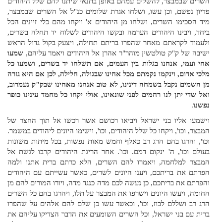
השרים שבמבצר, להשלים עמהם באופן בתנאי שיתנו להם שלל היהודים
פדיון נפשם, וכן עשו, ושלחו אגרת שלומים כנ"ל אל השרים שבמבצר,
מיד הסכימו השרים, ושלחו מן היהודים א' ויקחו מהם כלי זיינים הכל
ביחד, ויבינו היהודים הערמה ובקשו היהודים לשלוח יד תחלה בשרים,
ולעמוד לקראתם מאחר שהפרו בריתם תחילה, ויצעק בקול גדול הראש
ישיבה של ק"ק טולטשין מוהר"ר אהרן אל היהודים ויאמר עליהם,
שמעו
אחי ועמי, אנחנו בגלות בין העמים, אם תשלחו יד בשרים, ושמעו כל
מלכי אדום, וינקמו נקמתם מכל אחינו שבגולה, חלילה, לכן אם היא גזרה
מן השמים נקבל בשמחה דינינו, לא טוב אנחנו מאחינו שבק"ק נעמרוב,
ואל שדי יתן לנו רחמים לפני שונאינו, אולי יקחו כל מחמד עינינו כופר
נפשנו
.
וישמעו אליו בני ישראל ויביאו רכושם אשר רכשו אל תוך החצר של
המבצר, וכו', ויקחו כל שלל היהודים, וכו', וישימו היונים ליהודים במשמר.
וכו', והרגו בהם הרג רב כאלף וחמש מאות נפשות, בכל מיתות משונות
בעולם וכו', ה' ינקום דמם. וכו'. אחר הריגת היהודים קרבו לגשת אל
המבצר למלחמה, ויאמרו להם השרים, הלא כרתם ברית אתנו ולמה
הפרתם את בריתכם, ויענו היונים לשרים, כאשר עשייתם עם היהודים
והפרתם את בריתכם, כן נעשה לכם מדה כנגד מדה, ויורו המורים להם מן
החומה, ויעשו היונים וישרפו את המבצר על תלו, ויהרגו בהם כל השרים
הרג רב ושללם לבוז, וכו', וכאשר עשו כן שלם להם אלהים על שהפרו
ברית עם בני ישראל, וכל השרים השומעים את הדבר הצדיקו עליהם את