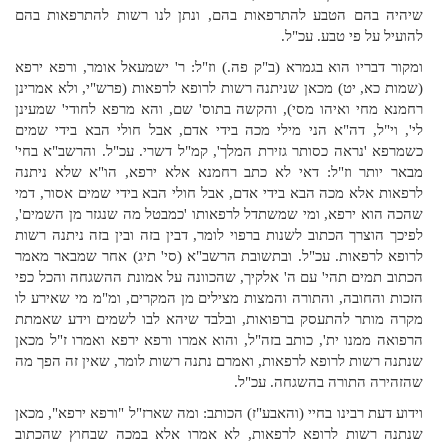
שיהיה בהם הטבע להתרפאות בהם, ונתן לנו רשות להתרפאות בהם
להועיל על פי טבע. עכ"ל.
ומקור דבריו הוא בגמרא (ב"ק פה.) וז"ל: ר' ישמעאל אומר, ורפא ירפא
(שמות כא, יט) מכאן שניתנה רשות לרופא לרפאות (פרש"י, ולא אמרינן
רחמנא מחי ואיהו מסי), והקשה בתוס' שם, והא מרפא לחודי' שמעינן
לי', וי"ל, דה"א הני מילי מכה בידי אדם, אבל חולי הבא בידי שמים
כשמרפא 'נראה כסותר גזירת המלך', קמ"ל דשרי. עכ"ל. והרשב"א בחי'
מבאר יותר וז"ל: דאי לא כתב רחמנא אלא ירפא, הו"א שלא ניתנה
לרפאות אלא מכה הבא בידי אדם, אבל חולי הבא בידי שמים אסור, דמי
שהכה הוא ירפא, ומי שמשתדל לרפאותו 'כמבטל מה שנגזר מן השמים',
לפיכך הוצרך הכתוב לשנות ברפוי לומר, דבין בזה ובין בזה ניתנה רשות
לרופא לרפאות. עכ"ל. ובתשובת הרשב"א (סי' תיג) אחר שמבאר מאמר
הכתוב תמים תהי' עם ה' אלקיך, שהכוונה על אמונת ההשגחה והכל כפי
הזכות והחובה, והתורה והמצות מצילים מן המקרים, ומ"מ מי שאירע לו
מקרה מותר להתעסק ברפואות, ובלבד שיהא לבו לשמים וידע שאמתת
הרפואה ממנו ית', כותב בזה"ל, והוא אמרו ורפא ירפא ואמרו ז"ל מכאן
שנתנה רשות לרופא לרפאות, ואמרם נתנה רשות לומר, שאין זה הפך מה
שהזהירה התורה בהשגחה. עכ"ל.
וידוע דעת רבינו בחיי (והאבע"ז) הכותב: ומה שארז"ל "ורפא ירפא", מכאן
שנתנה רשות לרופא לרפאות, לא אמרו אלא במכה שבחוץ שהכתוב