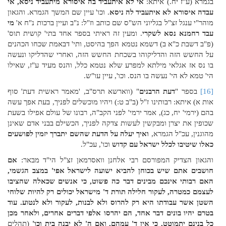
בגמרא (ע"ז יח.) איתא:
אי לא איתעביד בה איסורא מיתעביד ניסא, אי
עבדה איסורא לא איתעביד לה ניסא
. וכו' עיין שם המשך הגמרא. והגאון
מוהר"י ענגל זצ"ל בגליוני הש"ס שם כותב וז"ל: נ"ב ועיין ברכות נ"ח א'
מי
עבד רחמנא נסא לשקרי
. ומעין זה ראיתי בספר אחד בתי' קושית תוס'
(פ"ב דשבת כ"א ב) דשמא נטמא הפך בהיסט, ותי' דבאמת שכחו הכהנים
על החשש הזה והדליקוהו בשכחת החשש הזה, ואחרי שהדליקו ונעשה
בו נס אז אגלאי מילתא למפרע שלא נטמא כלל, והנס מעיד ע"ז, שאילו
הי' טמא לא הי' נעשה בו הנס. וכו', עיין עו"ש.
[16]
בספר "
דעת הרבנים
" (ווארשא תרס"ב, 'מאמר ראשית דעת' סוף
אות א) איתא: רבותינו ז"ל (ב"ב ט:) ויהיו מוכשלים לפניך, בעת אפך עשה
בהם (ירמי' יח, כג), אמר ירמי' לפני הקב"ה, רבונו של עולם אפילו בשעת
שכופין את יצרן ומבקשין לעשות צדקה לפניך, הכשילם בבני אדם שאינן
מהוגנין, עכ"ל הגמרא,
ואיך יעלה על הדעת שהשם יתברך יזמין לפושעים
כאלו שיטיבו לכלל ישראל עם קדוש
וכו', עכ"ל.
והגאון הצדיק המפורסם רבי אלחנן וואסרמאן זצ"ל הי"ד מבאר:
אם
חושבים אתם שיש בכוחן להביא ישועה לישראל אפי' במצב הגשמי,
האם רבותי אינכם מבינים דבר כה פשוט, כי אנשים שכאלה שהציבו
לעצמם כמטרה, לעקור חלילה תורת ד' מישראל יכולים רק להיות שלוחי
השטן אשר עבודתו היא רק להרוס ולא לבנות, לעקור ולא לנטוע. עוד
בטרם יהיו בונים דבר אחד, הם יהרסו אלפי דברים אחרים, ולאחר מכן
כל בנינם יתמוטט, כי אין ד' עמהם, ואם ה' לא יבנה בית וכו'
(תהלים