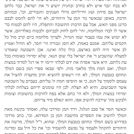
לא בכח יגבר איש ולא בחרב ובחנית יושיע ד' את ישראל, כבר נלחם
ישראל עם סיחון ועוג וחייליהם גדולי הענקים והגבורים, וכו', וכמוהם
הרבה, באופן שכאשר גזר המן על היהודים, לא הי' להם להמס לבבם
כדונג מפני האש, אבל עם הרבות התשובה והתפלה, היו להם לבטוח בד'
אשר לו לבדו המלחמה, והי' להם לחזק לבביהם ולבטוח באלדיהם, אשר
לא יטוש את עמו בעבור שמו הגדול, ולערוך מלחמה ביום קרב מול כל
הקמים עליהם. אמנם באמת, לא חסן וגבורה הי' חסר, לא החיל ואמיץ
לב אשר היה להם בארצם, כולו כלה ואיננו. אכן השבועה שאמרנו
למעלה שהשביע ד' את ישראל בלי שום תנאי, שלא ימרודו באומות בכל
עת גלותם, היא אשר אסרה את ידם לבלתי ירימו יד או רגל למרוד במצות
המלך, ואם חמת מלך מלאכי מות. ולפי שבאו ספרי המן בשם המלך
ונחתם בטבעת המלך, לא היו רשאים להוציא חרב מתערה להציל את
עצמם ולסמוך על הנס, כי אז הוסיפו חמת ה' עליהם, בעברם על השבועה
אשר השביעום, והיא לא תצלח. לכן היו טומנים ידיהם בצלחת לבלתי
ימרודו במצות המלך, ולא הי' כחם אלא בפה להרבות בתשובות וצומות
ולבקש מה' שירבה להשיב אפו, והוא יגאלם מיד צריהם.
וכאשר הסר אל סבב הגלגל, וירד המן ומרדכי עלה, ואסתר בקשה מאת
המלך להשיב את הספרים מחשבת המן בן המדתא, וכו', כתב מרדכי
בפירוש בשם המלך ונחתם בטבעת המלך, שהוא, ר"ל המלך, מרשה את
היהודים להקהל ולעמוד על נפשם להשמיד וכו' את כל חיל עם ומדינה