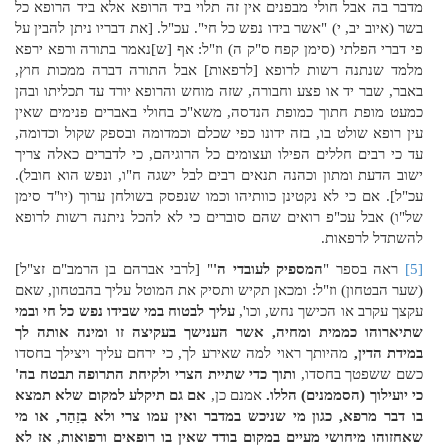
מדבר בה אבל חולי מבפנים אין זה תלוי ביד הרופא אלא ביד הרופא כל
בשר (איוב יב, י) "אשר בידו נפש כל חי". עכ"ל. [את דבריו ניתן להבין על
פי דברי הפלתי (סימן קפח ס"ק ה) וז"ל: אף [ש]נאמר בתורה ורפא ירפא
מלמד שנתנה רשות לרופא [לרפאות] אבל התורה דברה ממכות חוץ,
באבר, שבר יד או פצע וחבורה, שזה מוחש והרופא יורד עד תכליתו ובהן
כמעט מופת חתוך כמופת הנדסה, משא"כ בחולי באברים פנימים שאין
עין רופא שולט בו, בזה ידונו כפי שכלם וכמדומה ובספק שקול וכדומה,
עד כי רבים חללים הפילו ועצומים כל הרוגיהם, כי לדברים כאלה צריך
ישוב הדעת ומתון וכהנה תנאים רבים לבל ישגה ח"ו, ונפש הוא חובל).
עכ"ל]. אם כי לא נקטינן כוותיהו וכמו שנפסק בשולחן ערוך (יו"ד סימן
של"ו) אבל עכ"פ רואים שהם סוברים כי לא להכל ניתנה רשות לרופא
להשתדל לרפאות.
[5]
ראה בספר "
המספיק לעובדי ה'
" [לרבי אברהם בן הרמב"ם זצ"ל]
(שער הבטחון) וז"ל: ומכאן תקיש ותסיק את המוטל עליך בהבטחון, שאם
עקצך עקרב או הכישך נחש, וכו',
עליך לבטוח במי שבידו נפש כל חי ובמי
שתיארוהו כממית ומחיה, אשר הענישך בעקיצה זו ומינה אותה לך
במידת הדין,
מהיותך ראוי למה שאירע לך, כי ירחם עליך ויצילך בחסדו
כשם ששפטך בחסדו,
ותוך כדי שתיית הצרי ולקיחת התרופה תבטח בה'
כי יועילוך (הסממנים) הללו.
אמנם כן,
אם גם תיקלע למקום שלא תמצא
בו דבר מרפא, כגון מי שניכש במדבר ואין עמו צרי ולא בִזַהַר, או מי
שאחזוהו מיחושי מעיים במקום בודד שאין בו רופאים ורפואות
,
אז לא