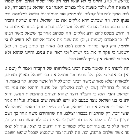
(בראשית כה),
והיינו כי לא יעשו דבר רק שה' יפקוד אותם והם שמרו
הצוואה הלז.
ולכך כשמת מלך מצרים ויאנחו בני ישראל מן העבודה, לא
לבם הולך להקהיל קהלות ולהמתיק סוד לעמוד על נפשם במלחמה ורק
צעקו לה'
, וזה שכתוב וירא אלקים את בני ישראל, והיינו שראה והכיר
בהם בתכונתם כי הם בני ישראל אשר לבם נכון בחוזק בטחו באמונתם כי
ה' יחוש מפלט להם וידע אלקים. וזה שכתוב אחר כך ששאל משה רבינו
לה' כי באמרם (שמות ג, יג) מה שמו מה אומר אליהם
לא השיב לו כי
ילחמו
, ורק פקד פקדתי אתכם (שם טז) ואחר כך כתיב (שם ה, לא)
וישמעו כי פקד ה' את בני ישראל וכי
ראה את ענים, והיינו שהוא ולא
אחר כי ישראל אין צריך לשום דבר
.
וזה לדעתי מה שאמר משה רבינו בשליחותו של הקב"ה ואמר לו (שם ג,
יא) מי אנכי כי אלך אל פרעה וכי אוציא את בני ישראל מארץ מצרים,
ולכאורה יפלא מאד שמשה רבינו יסרב לקול ה' אשר שלחו, אך באמת ה'
אמר לו בתחילה (שם י) לכה ואשלחך אל פרעה והוצא את עמי בני
ישראל, והבין הוא כי הקב"ה רוצה שהוא יוציאם בתחבולות אנוש, והוא
ידע
כי בני ישראל מצד טבעם לא ירצו לעשות שום פעולה
, ועל זה אמר
מי אנכי כי אוציא את בני ישראל, ועל זה השיב לו כי באמת ישראל לא
יעשו דבר, רק שהקב"ה בכבודו יצילם, וזה שהזהירם משה אחר כך (שם
יד,יד) ה' ילחם לכם ואתם תחרישון כי באמת הם לא יעשו דבר רק ה',
וראה פלא כי גם בהיותם בליל שמורים והיו יודעים כי יצאו, עוד לא יצאו
עד אשר שלחם פרעה, וכו'. וזה לדעתי מה שתמצא שבכל שופט ושופט