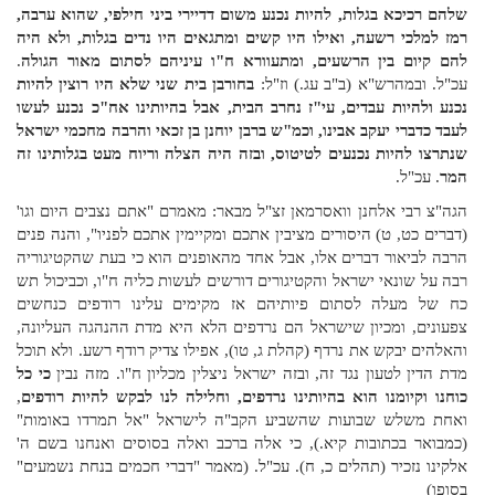
שלהם רכיכא בגלות, להיות נכנע משום דדיירי ביני חילפי, שהוא ערבה,
רמז למלכי רשעה, ואילו היו קשים ומתגאים היו נדים בגלות, ולא היה
להם קיום בין הרשעים, ומתעוורא ח"ו עיניהם לסתום מאור הגולה
.
עכ"ל.
ובמהרש"א
(ב"ב עג.) וז"ל:
בחורבן בית שני שלא היו רוצין להיות
נכנע ולהיות עבדים, עי"ז נחרב הבית, אבל בהיותינו אח"כ נכנע לעשו
לעבד כדברי יעקב אבינו, וכמ"ש ברבן יוחנן בן זכאי והרבה מחכמי ישראל
שנתרצו להיות נכנעים לטיטוס, ובזה היה הצלה וריוח מעט בגלותינו זה
המר
. עכ"ל.
הגה"צ רבי אלחנן וואסרמאן זצ"ל מבאר: מאמרם "אתם נצבים היום וגו'
(דברים כט, ט) היסורים מציבין אתכם ומקיימין אתכם לפניו", והנה פנים
הרבה לביאור דברים אלו, אבל אחד מהאופנים הוא כי בעת שהקטיגוריה
רבה על שונאי ישראל והקטיגורים דורשים לעשות כליה ח"ו, וכביכול תש
כח של מעלה לסתום פיותיהם אז מקימים עלינו רודפים כנחשים
צפעונים, ומכיון שישראל הם נרדפים הלא היא מדת ההנהגה העליונה,
והאלהים יבקש את נרדף (קהלת ג, טו), אפילו צדיק רודף רשע. ולא תוכל
מדת הדין לטעון נגד זה, ובזה ישראל ניצלין מכליון ח"ו. מזה נבין
כי כל
כוחנו וקיומנו הוא בהיותינו נרדפים, וחלילה לנו לבקש להיות רודפים
,
ואחת משלש שבועות שהשביע הקב"ה לישראל "אל תמרדו באומות"
(כמבואר בכתובות קיא.), כי אלה ברכב ואלה בסוסים ואנחנו בשם ה'
אלקינו נזכיר (תהלים כ, ח). עכ"ל. (מאמר "דברי חכמים בנחת נשמעים"
בסופו)