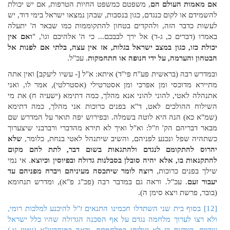
אם מאמות העולם הם
, משפטם כמשפט החיות הטרפות, אם יש יכולת
להשמידם או לקום כנגדם, כגון בנסבות, שבהן נמצאו ישראל בימי דוד, יש
לעשות כדבר הזה, ולהקדים בטחון להתקוממות כמו שבאר ה' יתעלה
באמרו (דברים כ, ג-ד) אל ירך לבבכם... כי ה' אלהיכם וגו', "
ואם אין
יכולת כזו, כגון במצב ישראל בגלות, אז אין עצה, בלתי אם לפנות אל
הבטחון והערמה, על ידי חנופה או התחמקות
. עכ"ל.
ובמדרש רבה (בראשית פע"ח פי"ד) איתא: א"ל [- עשיו ליעקב] ואין אתה
מתיירא מדוכסי ומן אפרכי ומן אסטרטילי (אסטרלטי), אמר לו, ואני
אתנהלה לאטי, להוני להוני אנא מהלך, כמה דתימא (ישעיה ח) את מי
השילוח ההולכים לאט, ד"א בפנים כרוכות אני מהלך, כמה דתימא
(שמ"א כא) הנה היא לוטה בשמלה. ובפירוש יפה תואר על המדרש שם
מבאר דבריהם הק' וז"ל: וא"ל ואיך לא תירא מהדברי ורברבני שיצערוך
כשתהיה שפל ונכנע לפניהם, והשיב שיתנהל לאטי בנחת, כלומר,
שלא
יהרוס להתקומם לנגדם ולהתגאות בשום דבר, לתת להם מקום
להתקנאות בו, אלא יהיה סובלן בסבלנות גדולה ובפיוסין וכיוצא
. אי נמי
שילך בפנים כרוכות,
רוצה לומר שיתכסה מעיניהם ויברח מפניהם עד
יעבור זעם
. עכ"ל. וראה גם במדבר רבה (פכ"ג פ"א), ומדרש תנחומא
(בובר, פרשת ויצא סימן ה).
[12]
בסוף בית שני השתדלו חכמינו התנאים ז"ל להיכנע למלכות רומי,
ולא רצו לערוך מלחמה נגדם על אף הסכנה הגדולה שהיו כלל ישראל