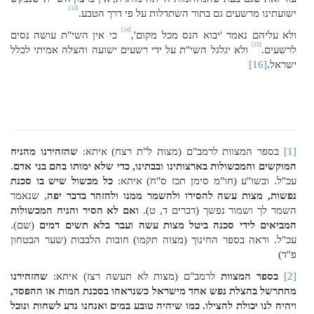
[13]
ישועתינו מרשעים גם בתור השתדלות על פי דרך הטבע.
[14]
ולא עליהם נאמר 'יבוא הנס מכל מקום',
כי אין השי"ת עושה נסים
[15]
לרשעים.
ולא יגלגל השי"ת על ידי רשעים ישועה והצלה אמיתי לכלל
ישראל.
[16]
[1]
בספר המצוות לרמב"ם (מצות ל"ת רצח) איתא:
שהזהירנו מהניח
המוקשים והמכשולות בארצותינו ובבתינו, כדי שלא ימותו בהם בני אדם
.
עכ"ל. ובשו"ע (חו"מ סימן תכז ס"ח) איתא:
כל מכשול שיש בו סכנת
נפשות, מצות עשה להסירו ולהשמר ממנו ולהזהר בדבר יפה
, שנאמר
השמר לך ושמור נפשך (דברים ד, ט).
ואם לא הסיר והניח המכשולות
המביאים לידי סכנה ביטל מצות עשה ועבר בלא תשים דמים
(שם).
עכ"ל. וראה בספר החינוך (מצוה תקמו) חובות הלבבות (שער הבטחון
פ"ד)
[2]
בספר המצוות
לרמב"ם (מצות לא תעשה רצז) איתא:
שהזהירנו
מהתרשל בהצלת נפש אחד מישראל כשנראהו בסכנת המות או ההפסד,
ויהיה לנו יכולת להצילו. כמו שיהיה טובע במים ואנחנו נדע לשחות ונוכל