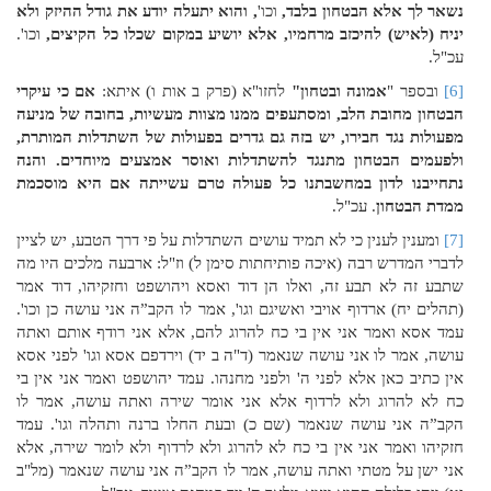
נשאר לך אלא הבטחון בלבד,
וכו'
, והוא יתעלה יודע את גודל ההיזק ולא
יניח (לאיש) להיכזב מרחמיו, אלא יושיע במקום שכלו כל הקיצים,
וכו'.
עכ"ל.
[6]
ובספר "
אמונה ובטחון"
לחזו"א (פרק ב אות ו) איתא:
אם כי עיקרי
הבטחון מחובת הלב, ומסתעפים ממנו מצוות מעשיות, בחובה של מניעה
מפעולות נגד חבירו, יש בזה גם גדרים בפעולות של השתדלות המותרת,
ולפעמים הבטחון מתנגד להשתדלות ואוסר אמצעים מיוחדים. והנה
נתחייבנו לדון במחשבתנו כל פעולה טרם עשייתה אם היא מוסכמת
ממדת הבטחון
. עכ"ל.
[7]
ומענין לענין כי לא תמיד עושים השתדלות על פי דרך הטבע, יש לציין
לדברי המדרש רבה (איכה פותיחתות סימן ל) וז"ל: ארבעה מלכים היו מה
שתבע זה לא תבע זה, ואלו הן דוד ואסא ויהושפט וחזקיהו, דוד אמר
(תהלים יח) ארדוף אויבי ואשיגם וגו', אמר לו הקב”ה אני עושה כן וכו'.
עמד אסא ואמר אני אין בי כח להרוג להם, אלא אני רודף אותם ואתה
עושה, אמר לו אני עושה שנאמר (ד"ה ב יד) וירדפם אסא וגו' לפני אסא
אין כתיב כאן אלא לפני ה' ולפני מחנהו. עמד יהושפט ואמר אני אין בי
כח לא להרוג ולא לרדוף אלא אני אומר שירה ואתה עושה, אמר לו
הקב”ה אני עושה שנאמר (שם כ) ובעת החלו ברנה ותהלה וגו'. עמד
חזקיהו ואמר אני אין בי כח לא להרוג ולא לרדוף ולא לומר שירה, אלא
אני ישן על מטתי ואתה עושה, אמר לו הקב”ה אני עושה שנאמר (מל"ב