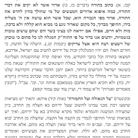
קכז, א).
כתוב בתורה
(דברים כז, כו)
ארור אשר לא יקים את דברי
התורה, כמה איפוא ארורים המעשים של מי שהולך בזדון להרס את
התורה, ארור מפי הגבורה הוא, שכל אשר הוא עושה אין ה' מצליח
בידו, ההיפך מברוך, כל מקום שארור נוגע בו מביא הוא קללה ולא ברכה,
מות ולא חיים, אפילו אם ייראה לנו בעיני בשר ודם שהם עושים טובות
בגשמיות, יודעים אנו ברור על פי התוה"ק המגלה לנו כל סתום כי טובתן
של רשעים רעה היא אצל צדיקים
(יבמות קג.)
.
היעלה על הדעת, כי
הזדים האלו הם יהיו המגלגלין זכות על ידיהם להטיב עם ישראל, אדרבא,
תמצאו בתורה וכל כתבי הקודש, מתי ואיפה קרה שההשגחה העליונה
תמנה שלוחים להטיב לישראל כאלה השונאים את התוה"ק שנאת מות
כשונאי ישראל הגרועים ביותר, האם יתכן הדבר שארץ הקדושה שלנו
תיבנה על ידי מחללי כל קודש בזדון, השכחתם מה שכתוב בתורה (ויקרא
יח, כח) ולא תקיא הארץ אתכם בטמאכם אותה וגו', וכו'. עכ"ל. ("קובץ
מאמרים ואגרות" ח"א עמוד רי, ועיין עוד שם עמוד קסא).
ובקונטרס "
על הגאולה ועל התמורה
" (אות קיד) איתא: והאיך יש מציאות
שיטעו רבת מבני עמינו לחשוב שעל ידיהם בא הצלה מן החרב, כיון
שהעידה המשנה והגמרא ונלמד מקרא שהחרב בא על ידיהם, ואיך יש
מציאות שיהי' ההיפך לגמרי מן הקצה אל הקצה, שהצלה מן החרב יבוא
על ידיהם. וכו'. ועכ״פ זה ודאי ברור שאין הצלה בא מהם, אלא אדרבה
החרב בא מהם, לא זולת. ואותן המצדיקים את מעשיהם ואומרים
שעושים כתורה המה המורים שלא כהלכה שגם אלו נמשכים במשנה