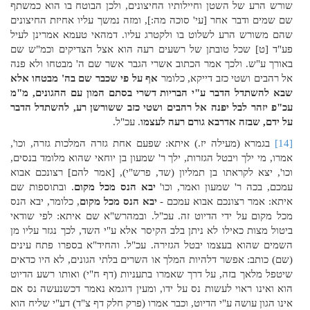
שורש הרע של השטן וחיילותיו החיצונים, ולכן הבוטח בו הוא כמשתף
שם שמים ודבר אחר [עי' סוכה מה:], ומזה נמשך עליו אחיזת החיצונים
שהם משורש הרע לשלוט בו ולקטרג עליו. דמהאי טעמא אמרינן לעיל
פע"ד [ט] שכל טובתן של רשעים רעה הוא אצל הצדיקים וכמ"ש שם
באורך ע"ש. ולכך אמר הכתוב אשרי הגבר אשר שם ה' מבטחו ולא פנה
אל רהבים ושטי כזב דייקא, כלומר
אף על פי שכבר שם בה' מבטחו אלא
שבא להשתדל הדבר ע"י הבריות דשרי בסתם המון עם ההגונים, מ"מ
עכ"פ יזהר לבל יפנה אל רהבים ושטי כזב ששורשן רע, להשתדל הדבר
על ידם, שבזה אדרבא גורם רעה לעצמו
. עכ"ל.
[14]
בגמרא (מעילה יז.) איתא: שפעם אחת גזרה המלכות גזרה, וכו',
אמרו, מי ילך ויבטל הגזרות, ילך ר' שמעון בן יוחאי שהוא מלומד בנסים,
וכו', יצא לקראתו בן תמליון (שד, פרש"י), [אמר להם] רצונכם אבוא
עמכם, בכה ר' שמעון ואמר, וכו'
יבא הנס מכל מקום
. ובתוספות שם
איתא: אמר רצונכם אבוא עמכם -
יבא הנס מכל מקום
, כלומר, יבא הנס
מכל מקום על ידי הדיוט זה. עכ"ל. ובמהרש"א שם איתא: לפי שודאי
ביטול מצות כאילו לא ניתן בלב הקיסר אלא ע"י השד, לכך נגזר עליו מן
השמים שהוא בעצמו יבטל הגזירה. עכ"ל. והחיד"א בספרו פתח עינים
(שם) כותב: אפשר דלהיות המלך או השרים בלתי הגונים, לא היו כדאים
שיטפל מלאך בזה, על דרך שאמרו בתעניות (דף ח"י) ואותו רשע הדיוט
הוא ואינו ראוי לעשות נס על ידו, ומעין דוגמא נאמר דכשנעשה נס אם
אינו הגון עושה ע"י הדיוט, וכבר אמרו (פרק חלק דף צ"ד) דע"י שליח הוא