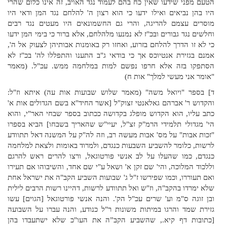
הטעם מפני שידעו שאין כח בהם לעמוד נגד האויב, זה אינו כלום שהרי
היו בהן נביאים ואילו ידעו כי הוא רצון ה' להלחם נגד המן ודאי היו
מוסרים עצמם להריגה, והרי גם החשמונאים היו מעטים נגד רבים
וחלשים נגד גבורים ובכ"ז לא נמנעו מלהלחם, אלא ברור כי בימי המן ידעו
כי לא זו הדרך להלחם בזרוע, ואחזו רק באומנות אבותיהן לצעוק אל ה',
אמנם בגזירת אנטיוכס אך כי בודאי ג"ב התענו והתפללו לה' בכ"ז לא
הסתפקו בזה אלא חרפו נפשם למות במלחמה ממש. עכ"ל. (מאמר
"אומר אני מעשי למלך" אות ח)
ד] בספר "ויואל משה" (מאמר שלוש שבועות אות עה) איתא וז"ל:
והקדוש ר' אברהם גאלאנטי זצוק"ל [אשר החיד"א בשם הגדולים אות א'
כתב עליו, הוא הקדוש מופלג בקדושה ככתוב בספר שבחי האר"י, והוא
הי' מגדולי תלמידי הרמ"ק זצ"ל, יעיי"ש שהאריך בשבחו] הביא בספרו
"זכות אבות" על מס' אבות מעשה רב, וזה לה"ק על המשנה דאל תתוודע
לרשות, כלומר להשביע השבעות כנגדם, ולמרוד באומות ולצאת למלחמה
כנגדם, כמו שהעלו על לב אנשי פורטוגאל, ורצו להרים ראש להרגם
וללכוד המלוכה, והי' שם זקן א' ושאל ע"י שם אחד, והשיבוהו אם תעירו
ואם תעוררו, וכמו שפירשו ז"ל ג' שבועות השביע הקב"ה את ישראל אחת
שלא ימרדו בהקב"ה, וז"ש ואל תתוודע לרשות, דהיינו רשות הרבים לילית
ובן זוגה ס"מ וע' שרים עכ"ל הק'. והנה אנשי פורטוגאל [הגוים] עשו
גזירת שמד והרגו במיתות משונות ר"ל כנודע, והנה עברו על השבועה
[כתובות דף קיא., שהשביע הקב”ה את העו"כ שלא ישתעבדו בהן