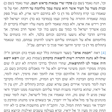
וכו', הנה נאמר (שם ט)
פקדו שרי צבאות בראש העם,
ועוד נאמר (שם כ)
ובנית מצור על העיר אשר הוא עשה עמך מלחמה עד רדתה
. ואף על פי
שאמרו בני קרח (תהלים מד ד) כי לא בחרבם ירשו ארץ, לא נטיל ספק
במה שאמרה התורה על סיחון ועמו (במדבר כא כד) ויכהו ישראל לפי
חרב ויירש את ארצו, ולא במה שאמר להם משה עליו יתעלה (דברים לג
כט) אשריך ישראל מי כמוך עם נושע בה' וכו' ואשר חרב גאותך. אך
פירוש הדבר שלא נושעו בחרבם וכוחם בלבד, ולא היו בוטחים על
מלחמתם אלא על השגחתו עליהם ורצונו להיטיב עמהם, כמו שנאמר
(תהלים מד ד) כי ימינך וזרועך ואור פניך כי רציתם. עכ"ל.
[4]
ראה "
חכמת אדם"
(שער השמחה כלל קנא סעיף כה) הכותב וז"ל:
אילו לא נתנה התורה רשות לרפאות כדכתיב
(שמות כא, יט)
ורפא ירפא
היה אסור לנו להתרפאות,
שהרי ההולך בדרכי התורה לא יגיע לו שום
מקרה ממקרי הזמן משינוי אוירים ולא על ידי מאכלים כדכתיב (שם כג,
כה) ועבדתם את ה' אלהיכם וברך את לחמך ואת מימיך, רצה לומר,
שתהיה בהם הברכה ולא שום דבר רע המזיק, והסירותי מחלה מקרבך
רצה לומר משינוי אוירים (אבן עזרא שם), וכתיב (תהלים לג, יח) עין ה'
אל יראיו, שהוא ברחמיו משגיח תמיד עליהם והמושגח ממנו יתברך ודאי
שאין מגיע לו שום נזק, וזהו שאמרו אין מזל לישראל, רצה לומר שאין
מונהגים על פי מזל אלא על ידו יתברך, אך כשאדם אינו מתנהג ומודבק בו
יתברך אזי נשאר תחת המזל, וכו'. והקב”ה יודע מחשבות אדם כי לא יהיו
תחת סוג זה מעין ה' אל יראיו, וברא בעולמו עשבים ואילנות וכיוצא בהם