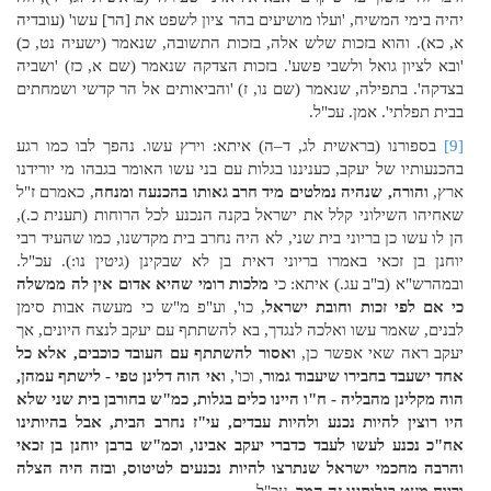
יהיה בימי המשיח, 'ועלו מושיעים בהר ציון לשפט את [הר] עשו' (עובדיה
א, כא). והוא בזכות שלש אלה, בזכות התשובה, שנאמר (ישעיה נט, כ)
'ובא לציון גואל ולשבי פשע'. בזכות הצדקה שנאמר (שם א, כז) 'ושביה
בצדקה'. בתפילה, שנאמר (שם נו, ז) 'והביאותים אל הר קדשי ושמחתים
בבית תפלתי'. אמן. עכ"ל.
[9]
בספורנו (בראשית לג, ד–ה) איתא: וירץ עשו. נהפך לבו כמו רגע
בהכנעותיו של יעקב, כעניננו בגלות עם בני עשו האומר בגבהו מי יורידנו
ארץ,
והורה, שנהיה נמלטים מיד חרב גאותו בהכנעה ומנחה
, כאמרם ז"ל
שאחיהו השילוני קלל את ישראל בקנה הנכנע לכל הרוחות (תענית כ.),
הן לו עשו כן בריוני בית שני, לא היה נחרב בית מקדשנו, כמו שהעיד רבי
יוחנן בן זכאי באמרו בריוני דאית בן לא שבקינן (גיטין נו:). עכ"ל.
ובמהרש"א (ב"ב עג.) איתא: כי
מלכות רומי שהיא אדום אין לה ממשלה
כי אם לפי זכות וחובת ישראל
, כו', וע"פ מ"ש כי מעשה אבות סימן
לבנים, שאמר עשו ואלכה לנגדך, בא להשתתף עם יעקב לנצח היונים, אך
יעקב ראה שאי אפשר כן,
ואסור להשתתף עם העובד כוכבים,
אלא כל
אחד ישעבד בחבירו שיעבוד גמור
, וכו',
ואי הוה דלינן טפי - לישתף עמהן,
הוה מקלינן מהבליה - ח"ו היינו כלים בגלות, כמ"ש בחורבן בית שני שלא
היו רוצין להיות נכנע ולהיות עבדים, עי"ז נחרב הבית, אבל בהיותינו
אח"כ נכנע לעשו לעבד כדברי יעקב אבינו, וכמ"ש ברבן יוחנן בן זכאי
והרבה מחכמי ישראל שנתרצו להיות נכנעים לטיטוס, ובזה היה הצלה