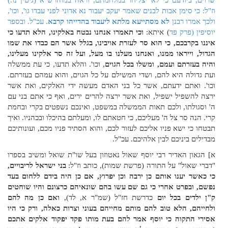
שרוים, ביודעם כי לא יצליחו במלחמתם, וראה במוהרש"א (גיטין נו.)
וז"ל: כי סימן אבות לבנים שאמר יעקב יעבור נא אדוני לפני עבדו גו', וכו',
ולכך אמרו רבנן
לא מסתייעא מלתא ליעבוד בהדייהו קרבא
. עכ"ל. ובספר
יוסיפין (פרק פד
) איתא:
וכי תאמרו אנחנו נבטח באלקינו, הלא תדעו כי
איננו בקרבכם, כי הוא סר לעזרת אויבינו, בגלל אשר הם כבדו את שמו
הגדול, וייראו ממנו, ואנחנו מעלנו בו מעל, ועל זה סר אלקינו מעלינו,
והיה בעזרתם ועמם, ומשלו בכל הגוים
, וכו'. והלא תדעו, כי עת ממשלה
ועת גדולה היא להם, ושדי המשילם על כל הגוים, והוא עמהם בעזרתם.
וכו'. ואתם ידעתם, אשר כל בני האדם מעשה ידי האלקים, ואת אשר
ירצה להשפיל ישפיל, ואת אשר ירצה להרים ירים, ואף כי אתם בני עם
ה' וסגולתו, ולכם תאות הממשלה במשפט, ואינכם נשפטים בקרי ובחמת
קרי. הנה סר צל ה' מעליכם, כי חטאתם לו, ומעלתם בהיכלו ובכהניו. ואיך
תבטחו כי ישא פניו אליכם לעזור לכם, והוא הסתיר פניו מכם, ועונותיכם
מבדילים ביניכם לבין אלהיכם. עכ"ל.
א] הגאון האדיר רבי יוסף שאול נאטוזון בעל שו"ת שואל ומשיב בספרו
"דברי שאול" על התורה (פרשת שמות), כותב וז"ל:
בני ישראל לריבויים,
כי כאשר יענו אותם כן ירבה וכן יפרוץ, אם כן היה בידם ללחום בעד
נפשם, ובפרט אחרי כי גם שם עשו בהם שונאיהם כרצונם והיו שוחטים
ק"ן ילדים בכל יום
כדרשת חז"ל (שמ"ר א, לד),
ואם כן מה להם
ולחייהם, הלא טוב להם מותם מחייהם בעוני וצרות כאלה, ורק כי היו
אסירי התקוה כי יוסף אמר להם בעת מותו פקד יפקוד אלקים אתכם