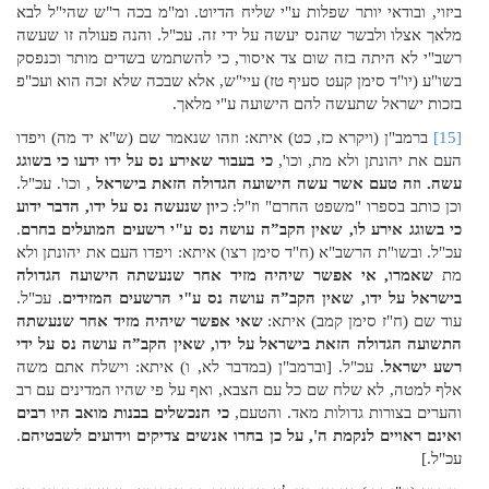
ביזוי, ובודאי יותר שפלות ע"י שליח הדיוט. ומ"מ בכה ר"ש שהי"ל לבא
מלאך אצלו ולבשר שהנס יעשה על ידי זה. עכ"ל. והנה פעולה זו שעשה
רשב"י לא היתה בזה שום צד איסור, כי להשתמש בשדים מותר וכנפסק
בשו"ע (יו"ד סימן קעט סעיף טז) עיי"ש, אלא שבכה שלא זכה הוא ועכ"פ
בזכות ישראל שתעשה להם הישועה ע"י מלאך.
[15]
ברמב"ן (ויקרא כז, כט) איתא: וזהו שנאמר שם (ש"א יד מה) ויפדו
העם את יהונתן ולא מת, וכו',
כי בעבור שאירע נס על ידו ידעו כי בשוגג
עשה. וזה טעם אשר עשה הישועה הגדולה הזאת בישראל
, וכו'. עכ"ל.
וכן כותב בספרו "משפט החרם" וז"ל: כ
יון שנעשה נס על ידו, הדבר ידוע
כי בשוגג אירע לו, שאין הקב”ה עושה נס ע"י רשעים המועלים בחרם
.
עכ"ל. ובשו"ת הרשב"א (ח"ד סימן רצו) איתא: ויפדו העם את יהונתן ולא
מת
שאמרו, אי אפשר שיהיה מזיד אחר שנעשתה הישועה הגדולה
בישראל על ידו, שאין הקב”ה עושה נס ע"י הרשעים המזידים
. עכ"ל.
עוד שם (ח"ז סימן קמב) איתא:
שאי אפשר שיהיה מזיד אחר שנעשתה
התשועה הגדולה הזאת בישראל על ידו, שאין הקב”ה עושה נס על ידי
רשע ישראל
. עכ"ל. [וברמב"ן (במדבר לא, ו) איתא: וישלח אתם משה
אלף למטה, לא שלח שם כל עם הצבא, ואף על פי שהיו המדינים עם רב
והערים בצורות גדולות מאד. והטעם,
כי הנכשלים בבנות מואב היו רבים
ואינם ראויים לנקמת ה', על כן בחרו אנשים צדיקים וידועים לשבטיהם
.
עכ"ל.]