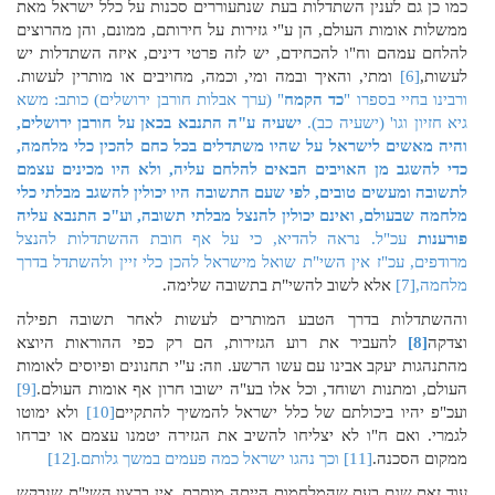
כמו כן גם לענין השתדלות בעת שנתעוררים סכנות על כלל ישראל מאת
ממשלות אומות העולם, הן ע"י גזירות על חירותם, ממונם, והן מהרוצים
להלחם עמהם וח"ו להכחידם, יש לזה פרטי דינים, איזה השתדלות יש
לעשות,
[6]
ומתי, והאיך ובמה ומי, וכמה, מחויבים או מותרין לעשות.
ורבינו בחיי בספרו "
כד הקמח
" (ערך אבלות חורבן ירושלים) כותב: משא
גיא חזיון וגו' (ישעיה כב).
ישעיה ע"ה התנבא בכאן על חורבן ירושלים,
והיה מאשים לישראל על שהיו משתדלים בכל כחם להכין כלי מלחמה,
כדי להשגב מן האויבים הבאים להלחם עליה, ולא היו מכינים עצמם
לתשובה ומעשים טובים, לפי שעם התשובה היו יכולין להשגב מבלתי כלי
מלחמה שבעולם,
ואינם יכולין להנצל מבלתי תשובה, וע"כ התנבא עליה
פורענות
עכ"ל. נראה להדיא, כי על אף חובת ההשתדלות להנצל
מרודפים, עכ"ז אין השי"ת שואל מישראל להכן כלי זיין ולהשתדל בדרך
מלחמה,
[7]
אלא לשוב להשי"ת בתשובה שלימה.
וההשתדלות בדרך הטבע המותרים לעשות לאחר תשובה תפילה
וצדקה
[8]
להעביר את רוע הגזירות, הם רק כפי ההוראות היוצא
מהתנהגות יעקב אבינו עם עשו הרשע. וזה: ע"י תחנונים ופיוסים לאומות
העולם, ומתנות ושוחד, וכל אלו בע"ה ישובו חרון אף אומות העולם.
[9]
ועכ"פ יהיו ביכולתם של כלל ישראל להמשיך להתקיים
[10]
ולא ימוטו
לגמרי. ואם ח"ו לא יצליחו להשיב את הגזירה יטמנו עצמם או יברחו
ממקום הסכנה.
[11]
וכך נהגו ישראל כמה פעמים במשך גלותם.
[12]
עוד זאת שגם בעת שהמלחמות הייתה מותרת, אין ברצון השי"ת שנבקש