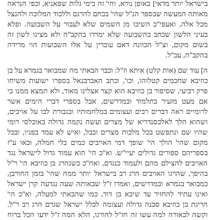
בישראל יותר מדאי] באופן נורא, והי' זה בימי גלות שפאניא, וכפי הנראה
מאותה המעשה שבספר הנ"ל שהי' בכחם להרגם וללכוד המלוכה ולהנצל
מכל אלה, ואעפי"כ השיבו מן השמים שלא לעבור על השבועה. ופלא
בעיני הלשון שכתב בהשבועה שלא ימרדו בהקב"ה ולא מצינו לשון זה
בשום מקום, וצ"ל הכוונה דאם עוברין על אלו השבועות הוי מרידה
בהקב"ה, עכ"ל.
ה] עוד שם (אות קלט) איתא וז"ל: וכבר הבאתי מה שמבואר בגמרא על בן
כוזיבא שחכמים קטלוהו, וכו', וכתב האברבנאל בספרו ישועות משיחו
פרק רביעי, שסיפור בן כוזיבא הוא קצר אצלינו מאוד, ולא תמצא ממנו כי
אם מעט מזעיר בתלמוד ובמדרשים, אבל בספרי דברי הימים אשר
לרומיים ראה דברים רבים ועצומים במלחמותיו ובגבורת לבו על אויבים,
ושהוא הלך לאלכסנדריא של מצרים ועשה נקמה גדולה באוכלסי רומי
שהיו שם ונתפשט בכל מלכות מצרים ובבל, ואיש לא עמד בפניו, ובכל
מקום שהי' הולך הי' שופך דמי האויבים כמים בלי חמלה, ובאו ע"ז
בספריהם ספורים גדולים יעיי"ש. וא"כ הי' הוא עמוד גדול לישראל נגד
האויבים להצילם מהם ולעמוד כנגדם, ואח"כ כשנהרג בן כוזיבא הי' ר"ל
בהיפך, שהרגו האויבים הרג רב בישראל יותר ממה שהי' בזמן החורבן,
כמבואר בגמרא ובמדרשים, ואמרו ז"ל שבאותה שעה נגדעה קרן ישראל
ואינו עתיד להחזיר עד שיבא בן דוד, כמו שהבאתי למעלה, וא"כ הי'
הריגת בן כוזיבא סכנה גדולה ועצומה לכלל ישראל שגרם הרג רב ר"ל.
וקשה לכאורה למה עשו זה חז"ל להורגו, הלא המה ז"ל ידעו הכל ברוח