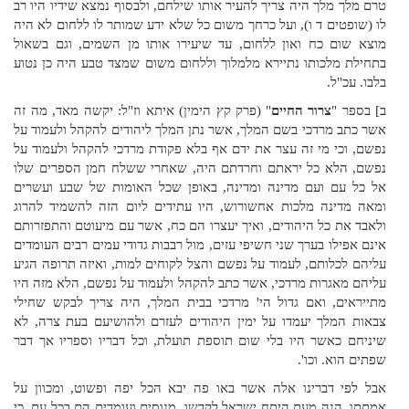
טרם מלך מלך היה צריך להעיר אותו שילחם, ולבסוף נמצא שידיו היו רב
לו (שופטים ד ו), ועל כרחך משום כל שלא ידע שמותר לו ללחום לא היה
מוצא שום כח ואון ללחום, עד שיעירו אותו מן השמים, וגם בשאול
בתחילת מלכותו נתיירא מלמלוך וללחום משום שמצד טבע היה כן נטוע
בלבו. עכ"ל.
ב] בספר "
צרור החיים
"
(פרק קץ הימין) איתא וז"ל: יקשה מאד, מה זה
אשר כתב מרדכי בשם המלך, אשר נתן המלך ליהודים להקהל ולעמוד על
נפשם, וכי מי זה עצר את ידם אף בלא פקודת מרדכי להקהל ולעמוד על
נפשם, הלא כל יראתם וחרדתם היה, שאחרי ששלח חמן הספרים שלו
אל כל עם ועם מדינה ומדינה, באופן שכל האומות של שבע ועשרים
ומאה מדינה מלכות אחשורוש, היו עתידים ליום הזה להשמיד להרוג
ולאבד את כל היהודים, ואיך יעצרו הם כח, אשר עם מיעוטם והתפזרותם
אינם אפילו בערך שני חשיפי עזים, מול רבבות גדודי עמים רבים העומדים
עליהם לכלותם, לעמוד על נפשם והצל לקוחים למות, ואיזה תרופה הגיע
עליהם מאגרות מרדכי, אשר כתב להקהל ולעמוד על נפשם, הלא מזה היו
מתייראים, ואם גדול הי' מרדכי בבית המלך, היה צריך לבקש שחילי
צבאות המלך יעמדו על ימין היהודים לעזרם ולהושיעם בעת צרה, לא
שיניחם כאשר היו בלי שום תוספת תועלת, וכל דבריו וספריו אך דבר
שפתים הוא. וכו'.
אבל לפי דברינו אלה אשר באו פה יבא הכל יפה ופשוט, ומכוון על
אמתתו. הנה מעת היתח ישראל לקדשו, מנוסים ועומדים הם בכל עת, כי