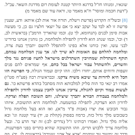
שונאיו, ומנוהו חז"ל בדרגא היותר קטנה לעומת רום מדרגת השאר. עכ"ל.
("דעת חכמה ומוסר" ח"א מאמר טו, וראה עוד שם מאמר מ)
[8]
ובשל"ה הקדוש (פרשת וישלח, תורה אור אות לב) איתא: ודע, שענין
פרשה זו לא לבד על יעקב יצא כי אם על יוצאי חלציו גם כן, כי מעשה
אבות סימן לבנים (תנחומא, לך ט). וכמו שהאריך הרמב"ן (בראשית לב,
ד) וכו', וכמו שנהג הוא לדורון לתפילה ולמלחמה, כן נוהגין אנחנו בדורינו
לבני עשו, ואין כוחנו אלא בפינו להתפלל להשם יתברך בעת צרה,
ומלחמה להלחם עם האומות לא שייך לנו
.
אך ענין המלחמה עמהם,
תוקף השתדלות שמחויבין השתדלנים מישראל להעיז פניהם נגד מלך
והשרים, ולהשתדל עבור ישראל בכל כחם
, אף שמראים להם פנים
זועפות ודוחים אותם, יחזרו וילכו. וזהו קיום ועמוד הגולה,
כי הפרשה הזו
הכל היא לדורות עד שיבא משיח צדקנו
. ובבראשית רבה (פע"ח סט"ו)
אמרו רב ינאי כד הוה סליק למלכותא הוה מסתכל בהדא פרשתא כו'.
גם
לעשות עמוד וקיום להגולה, צריכין אנחנו להכין עצמנו לדורון ולתפילה
ולמלחמה בעבודת הבורא יתברך שיצילנו, והם תשובה תפלה וצדקה.
לדורון הוא הצדקה, לתפילה כמשמעה. למלחמה היא התשובה, איזהו
גבור הכובש את יצרו (אבות פ"ד מ"א), ואז הוא בעל מלחמה גדול
כשכובש מלך גדול כזה, כרמוז בפסוק (קהלת ט, יד) עיר קטנה וגו' ובא
אליה מלך גדול, ואמרו רבותינו ז"ל (נדרים לב:) זה יצר הרע כו'. ובעל
מלחמה צריך ללבוש תריס, וזהו התשובה שהיא כתריס בפני הפורענות.
ודבר זה ימשוך עד שיקוים 'אבא אל אדני שעירה' (בראשית לג, יד), וזה