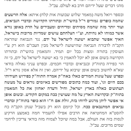
מהג׳ דברים שעל ידיהם חרב בא לעולם. עכ"ל.
ובספר ויואל משה (מאמר שלוש שבועות אות קלח‏) איתא:
אלה הרשעים
שהמה כופרים גמורים ר"ל בהשי"ת ובתורתו הקדושה ובדברי הנביאים,
ועוד יותר מזה שהמה מסיתים ומדיחים ומעבירים על הדת באופן נורא
אשר כמוהו לא נהיתה, וע"י הצלחתם עושים שמדיות מרובות בישראל,
האיך אפשר שתבוא ישועה לישראל על ידם
, נגד הנבואה שהראה
הקב"ה לדבורה הנביאה שהישועה לישראל מבין העכו"ם הוא רק ע"י
העוסקין בתורה ומצות בכל יום תמיד. והמאמין בהשי"ת ובתורתו
הקדושה בשום אופן לא יוכל להאמין כי בא ישועה לישראל על ידם, כי זה
הוי כפירה בתוה"ק ובנביאים ובדברי חכמים. ובפרט עניני גאולה בודאי
שא"א לחשוב בשום אופן שיבוא על ידיהם, ואין זה אלא אסון נורא ר"ל.
ובפרט שעל עונות חמורים כאלו באה"ק אמרה התוה"ק בפירוש העידותי
בכם היום וגו', ועוד כמה כתובים מפורשים באיומים נוראים על מעשה
תעתועים כאלה בארץ ישראל, וחיל ורעדה יאחזון את כל המאמין
בתוה"ק ובקדושת הארץ על מה שעושין ככה במקום הקודש. ובשום אופן
אי אפשר ליתן מרגוע לרוחו בזה, זולת אם ח"ו הוא כופר בתוה"ק ובדברי
נביאים המתנבאים ככה
. וכל קיומם הוא רק בשביל שנתן הקב"ה כח
להסט"א המחטיאה את הרבים אפילו להעמיד חמה באמצע הרקיע
לנסות בזה את העולם, אבל במה שיוכל לצמוח מזה בודאי צריכין לרחמי
שמים מרובים.‏ עכ"ל.