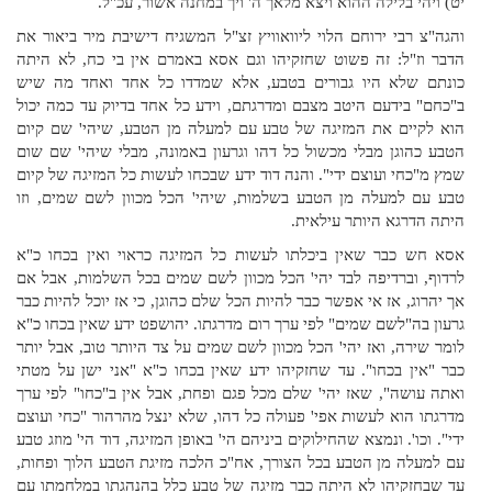
יט) ויהי בלילה ההוא ויצא מלאך ה' ויך במחנה אשור, עכ"ל.
והגה"צ רבי ירוחם הלוי ליוואוויץ זצ"ל המשגיח דישיבת מיר ביאור את
הדבר וז"ל: זה פשוט שחזקיהו וגם אסא באמרם אין בי כח, לא היתה
כונתם שלא היו גבורים בטבע, אלא שמדדו כל אחד ואחד מה שיש
ב"כחם" בידעם היטב מצבם ומדרגתם, וידע כל אחד בדיוק עד כמה יכול
הוא לקיים את המזיגה של טבע עם למעלה מן הטבע, שיהי' שם קיום
הטבע כהוגן מבלי מכשול כל דהו וגרעון באמונה, מבלי שיהי' שם שום
שמץ מ"כחי ועוצם ידי". והנה דוד ידע שבכחו לעשות כל המזיגה של קיום
טבע עם למעלה מן הטבע בשלמות, שיהי' הכל מכוון לשם שמים, וזו
היתה הדרגא היותר עילאית.
אסא חש כבר שאין ביכלתו לעשות כל המזיגה כראוי ואין בכחו כ"א
לרדוף, וברדיפה לבד יהי' הכל מכוון לשם שמים בכל השלמות, אבל אם
אך יהרוג, אז אי אפשר כבר להיות הכל שלם כהוגן, כי אז יוכל להיות כבר
גרעון בה"לשם שמים" לפי ערך רום מדרגתו. יהושפט ידע שאין בכחו כ"א
לומר שירה, ואז יהי' הכל מכוון לשם שמים על צד היותר טוב, אבל יותר
כבר "אין בכחו". עד שחזקיהו ידע שאין בכחו כ"א "אני ישן על מטתי
ואתה עושה", שאז יהי' שלם מכל פגם ופחת, אבל אין ב"כחו" לפי ערך
מדרגתו הוא לעשות אפי' פעולה כל דהו, שלא ינצל מהרהור "כחי ועוצם
ידי". וכו'. ונמצא שהחילוקים ביניהם הי' באופן המזיגה, דוד הי' מוזג טבע
עם למעלה מן הטבע בכל הצורך, אח"כ הלכה מזיגת הטבע הלוך ופחות,
עד שבחזקיהו לא היתה כבר מזיגה של טבע כלל בהנהגתו במלחמתו עם