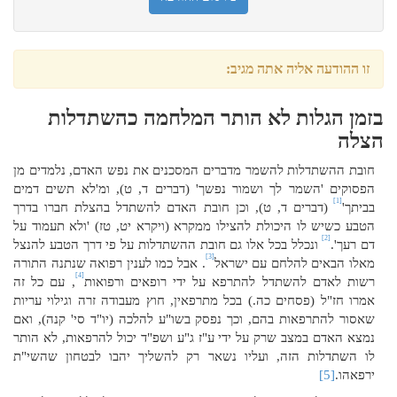
זו ההודעה אליה אתה מגיב:
בזמן הגלות לא הותר המלחמה כהשתדלות
הצלה
חובת ההשתדלות להשמר מדברים המסכנים את נפש האדם, נלמדים מן
הפסוקים 'השמר לך ושמור נפשך' (דברים ד, ט), ומ'לא תשים דמים
[1]
בביתך'
(דברים ד, ט), וכן חובת האדם להשתדל בהצלת חברו בדרך
הטבע כשיש לו היכולת להצילו ממקרא (ויקרא יט, טז) 'ולא תעמוד על
[2]
דם רעך'.
ונכלל בכל אלו גם חובת ההשתדלות על פי דרך הטבע להנצל
[3]
מאלו הבאים להלחם עם ישראל
. אבל כמו לענין רפואה שנתנה התורה
[4]
רשות לאדם להשתדל להתרפא על ידי רופאים ורפואות
, עם כל זה
אמרו חז"ל (פסחים כה.) בכל מתרפאין, חוץ מעבודה זרה וגילוי עריות
שאסור להתרפאות בהם, וכך נפסק בשו"ע להלכה (יו"ד סי' קנה), ואם
נמצא האדם במצב שרק על ידי ע"ז ג"ע ושפ"ד יכול להרפאות, לא הותר
לו השתדלות הזה, ועליו נשאר רק להשליך יהבו לבטחון שהשי"ת
ירפאהו.
[5]