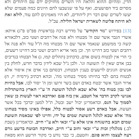
הדין, ומהיום ההוא והלאה היו השרים מחזיקים ידם עם היהודים ולא
מסרום ביד הפושעים, ואף על פי שנשבעו להם היונים כמה פעמים שלא
יעשו לשרים שום דבר רק ליהודים, לא היו מאמינים להם עוד,
לולא זאת
לא היתה פליטה לשארית ישראל חלילה
. עכ"ל.
[13]
בפירוש "
נזר הקודש
" על מדרש רבה (בראשית פפ"ט פ"ג) איתא:
אשרי הגבר אשר שם ה' מבטחו ולא פנה אל רהבים ושטי כזב, דלכאורא
קשה כי ממשמע שנאמר אשר שם ה' מבטחו מה ת"ל עוד ולא פנה אל
רהבים ושטי כזב דהיינו הך. וכן מאי אריא רהבים ושטי כזב דהיינו רשעים,
כי הרי אין לבטוח בשום אדם, כדכתיב (תהלים קמו, ג) אל תבטחו בנדיבים
בבן אדם שאין לו תשועה וגו'. ולכן נ"ל שבא לידון בדבר חדש, לחלק בין
אנשים הגונים לרשעים בענין הבטחון, דבסתם בני אדם אין איסור אלא
לבטוח בהם לבד בהיותו מסיר בטחונו מה', וכהא דכתיב (ירמיה יז, ה)
ארור הגבר אשר יבטח באדם ושם בשר זרועו ומן ה' יסור לבו,
אבל בהיות
לבו נכון בטוח בה' אלא שבא לגלגל תשועת ה' ע"י הארץ בהשתדלות
אנושי לקרב הדבר אל הטבע, אין בזה פגם ואדרבא ראוי לעשות כן שאין
לסמוך על הנס
, וכדאמרינן יכול ישב ובטל, ת"ל למען יברכך בכל אשר
תעשה
. אבל באדם רשע אסור לבטוח כלל, אפילו באינו מסיר בטחונו
מה' אלא שבא לגלגל תשועת שמים על ידו, והיינו לפי שבאמת תשועת
שמים הבא בהשגחה אינו אלא ע"י זכאי ולא ע"י חייב
, וכדאמרינן (שבת
לב.)
מגלגלין זכות ע"י זכאי וחוב ע"י חייב, ואדרבה הבוטח ברשע גורם
רעה לעצמו והוא פוגם
. והטעם, כי כבר נודע כי מקור הרשע הוא מפאת