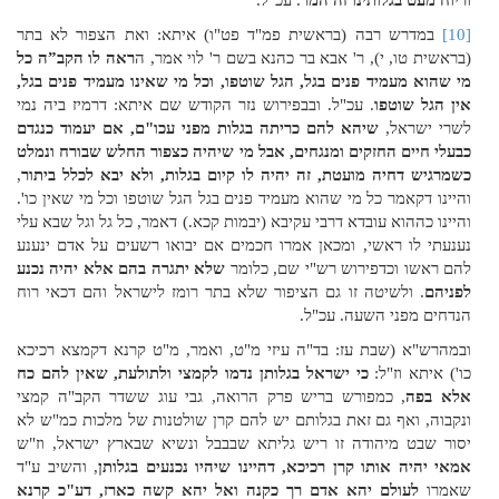
וריוח מעט בגלותינו זה המר
. עכ"ל.
[10]
במדרש רבה (בראשית פמ"ד פט"ו) איתא: ואת הצפור לא בתר
(בראשית טו, י), ר' אבא בר כהנא בשם ר' לוי אמר, ה
ראה לו הקב”ה כל
מי שהוא מעמיד פנים בגל, הגל שוטפו, וכל מי שאינו מעמיד פנים בגל,
אין הגל שוטפו
. עכ"ל. ובבפירוש נזר הקודש שם איתא: דרמיז ביה נמי
לשרי ישראל,
שיהא להם כריתה בגלות מפני עכו"ם, אם יעמוד כנגדם
כבעלי חיים החזקים ומנגחים, אבל מי שיהיה כצפור החלש שבורח ונמלט
כשמרגיש דחיה מועטת, זה יהיה לו קיום בגלות, ולא יבא לכלל ביתור
,
והיינו דקאמר כל מי שהוא מעמיד פנים בגל הגל שוטפו וכל מי שאין כו'.
והיינו כההוא עובדא דרבי עקיבא (יבמות קכא.) דאמר, כל גל וגל שבא עלי
נענעתי לו ראשי, ומכאן אמרו חכמים אם יבואו רשעים על אדם ינענע
להם ראשו וכדפירוש רש"י שם, כלומר
שלא יתגרה בהם אלא יהיה נכנע
לפניהם
. ולשיטה זו גם הציפור שלא בתר רומז לישראל והם דכאי רוח
הנדחים מפני השעה. עכ"ל.
ובמהרש"א (שבת עז: בד"ה עיזי מ"ט, ואמר, מ"ט קרנא דקמצא רכיכא
כו') איתא וז"ל:
כי ישראל בגלותן נדמו לקמצי ולתולעת, שאין להם כח
אלא בפה
, כמפורש בריש פרק הרואה, גבי עוג ששדר הקב"ה קמצי
ונקבוה, ואף גם זאת בגלותם יש להם קרן שולטנות של מלכות כמ"ש לא
יסור שבט מיהודה זו ריש גליתא שבבבל ונשיא שבארץ ישראל, וז"ש
אמאי יהיה אותו קרן רכיכא, דהיינו שיהיו נכנעים בגלותן
, והשיב ע"ד
שאמרו
לעולם יהא אדם רך כקנה ואל יהא קשה כארז, דע"כ קרנא