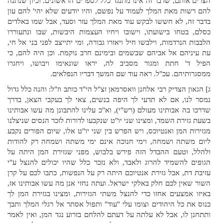
הצרים אותם, שדבר זה אינו מתנגד כלל לספרים הראשונים. וכיון שנתנה
להם רשות מאת המלך לעמוד על נפשם, והיו יודעים שלא יהי' להם עון
בדבר זה, לא חששו לבקש עוד מאת המלך עזר וסעד, אבל שמו באלדים
כסלם, בטחו בישועתו, וישובו ויחיו העצמות היבשות, שבו ונתעוררו
הלבבות הנרדמות, וילבשו חיל ויאזרו גבורה, ומי יתייצב לפני בני אל חי,
עת עיניהם אל אביהם שבשמים ובימינם חרב נוקמת. וכן היה להם, כי
הפיל ד' חתת ומגור מסביב לה, יראו שונאימו ויבושו, ויחגרו
ממסגרותיהם. עכ"ל. ראה עוד שם המשך דבריו הנפלאים.
ג] הגאון הצדיק רבי אלחנן וואסרמאן זצ"ל הי"ד כותב וז"ל: והנה כלל גדול
נמסר לנו, אם לא תדעי לך היפה בנשים, צאי לך בעקבי הצאן, בדרך
שדרכו בה אבותינו מעולם (רש"י), וא"כ עלינו להתבונן מה עשו אבותינו
בשעת גזירת השמד, ומצינו שני יו"ט שנקבעו לדורות לזכר הנסים שניצלנו
מגזירות המן ואנטיוכס, ויש הפרש בין שני יו"ט אלו, שיום הפורים נקבע
ליום משתה ושמחה, וימי חנוכה אינם ימי משתה ושמחה רק להודות
ולהלל, וטעם ההבדל הזה פירש בלבוש, מפני שגזירת המן היתה על
הגופים להשמיד להרוג ולאבד, ולא נזכר כלל שהיו יכולים להנצל ע"י
עזיבת דת, אבל גזירת אנטיוכם היתה רק על הנפשות, כתבו לכם על קרן
השור שאין לכם חלק באלקי ישראל. ועתה נחזי אנן מה עשו אבותינו אז,
באיזו אמצעים אחזו כדי להנצל משתי הגזירות, ומצינו בגזירת המן לך
כנוס את כל היהודים וצומו עלי "עוד" ותפול אסתר אל רגלי המלך ותבך
ותתחנן לו, אבל לא עלתה על דעתם להלחם בזרוע נגד המן, ואין לאמר