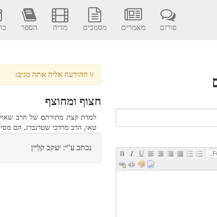
פורום
מאמרים
מסמכים
מדיה
הספר
כתב
זו ההודעה אליה אתה מגיב:
חצוף ומחוצף
למדת קצת מתורתם של הרב שאול י
טאו, הרב מרדכי שטרנברג, הם מסית
נכתב ע"י: יעקב קליין
Fo