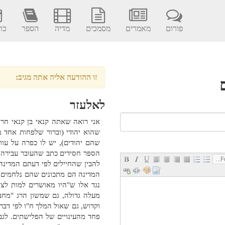
פורום
מאמרים
מסמכים
מדיה
הספר
כתב
זו ההודעה אליה אתה מגיב:
לאלעזר
אני רואה שאתה קנאי בן קנאי חר
שהוא יהודי (וברור שלפחות אחד 
שהם יהודים), יש לו כפרה על עוו
הספר חסידים כתב שהעובר עבירה ב
Fo
להבין שהחיילים לפי דעתם המדינ
המדינה הם מתכונים שהם נלחמים ב
נגד אלו ש"היו מאושרים למות לצ
מעלה גדולה, גם שמשון הרג "מחב
וקדוש, גם שאול המלך ח"ו לפי דב
פחד מהעינויים של הפלישתים. לגב