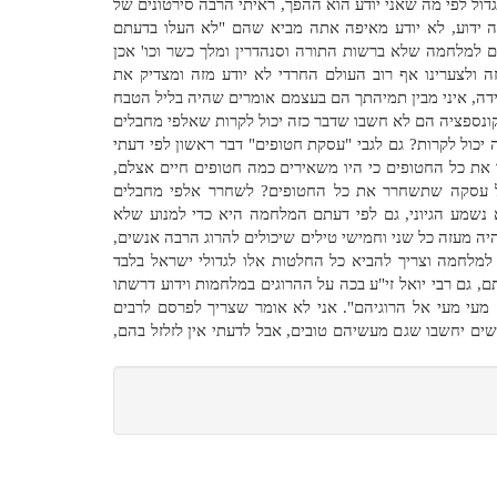
גדול לפי מה שאני יודע הוא ההפך, ראיתי הרבה סירטונים של
זה ידוע, לא יודע מאיפה אתה מביא שהם "לא העלו בדעתם
 למלחמה שלא ברשות התורה וסנהדרין ומלך כשר וכו' אכן
 ולצערינו אף רוב העולם החרדי לא יודע מזה ומצדיק את
ידה, איני מבין תמיהתך הם בעצמם אומרים שהיה בליל הטבח
קונספציה הם לא חשבו שדבר כזה יכול לקרות שאלפי מחבלים
 יכול לקרות? גם לגבי "עסקת חטופים" דבר ראשון לפי דעתי
את כל החטופים כי היו משאירים כמה חטופים חיים אצלם,
 עסקה שתשחרר את כל החטופים? לשחרר אלפי מחבלים
 נשמע הגיוני, גם לפי דעתם המלחמה היא כדי למנוע שלא
היה מעזה כל שני וחמישי טילים שיכולים להרוג הרבה אנשים,
למלחמה וצריך להביא כל החלטות אלו לגדולי ישראל בלבד
 גם רבי יואל זי"ע בכה על ההרוגים במלחמות וידוע דרשתו
מעי מעי אל הרוגיהם". אני לא אומר שצריך לפרסם לרבים
ים יחשבו שגם מעשיהם טובים, אבל לדעתי אין לזלזל בהם,