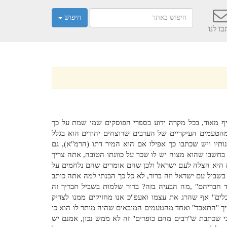
חיפוש
ו לנו
יף מאוד, בכל מקרה ידוע בספרי הפוסקים שמי שמת על כך
מהטעמים העיקריים של הערבים שרוצחים יהודים הוא בגלל
נותיו ויש שכתבו כך אפילו אם הוא המיר דתו (הרמ"א), גם
חשבו שהוא מצוה יש לו שכר על כוונתו הטובה, אתה צריך
ה היא הצלה לעם ישראל ולכן שהם אומרים שהם נלחמים על
שביל עם ישראל וזה ברור, לא כל כך הבנתי למה אתה כותב
ד חבריהם" ,מה הבעיה בזה? ברור שלמות בשביל חבריך זה
לים" אף שהרג את עצמו ואעפ"כ אנו מחזיקים ממנו לצדיק
ריך "התאבד" ואחד מהטעמים המובאים שהיה מותר לו הוא כי
י שכתבת ש"רבים מהם כופרים" זה לא ממש נכון, אמנם יש