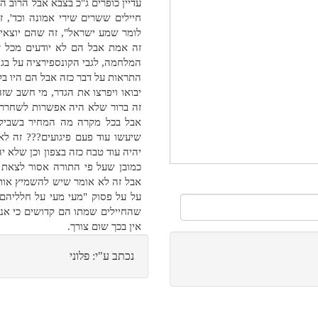
עדיין כופרים ג"כ בצבא אבל הרוב ה
חיילים ששרים שירי אמונה וכד', 
לומר שמע ישראל", זה שהם יוצאים
זה אמת אבל הם לא יודעים מכל זה
המלחמה, לגבי הקונספירציה על בג
התראות על דבר כזה אבל הם היו ב
יבואו ויפרצו את הגדר, מי חשב שזה
זה ברור שלא היה אפשרות לשחרר 
אבל בכל מקרה מה המחיר בשביל
שיעשו עוד פעם פיגועים??? זה לא
יהיה עוד טבח כזה בצפון וכן שלא י
כמובן שעל פי התורה אסור לצאת 
אבל זה לא אומר שיש להשמיץ אותם,
על על פסוק "מעי מעי על חלליהם 
שהחיילים שמתו הם קדושים כי אנש
אין בכך שום צורך.
נכתב ע"י: פלוני