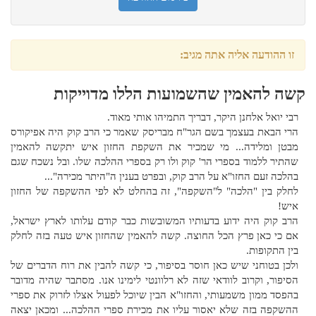
זו ההודעה אליה אתה מגיב:
קשה להאמין שהשמועות הללו מדוייקות
רבי יואל אלחנן היקר, דבריך התמיהו אותי מאוד.
הרי הבאת בעצמך בשם הגר"ח מבריסק שאמר כי הרב קוק היה אפיקורס
מבטן ומלידה... מי שמכיר את השקפת החזון איש יתקשה להאמין
שהתיר ללמוד בספרי הר' קוק ולו רק בספרי ההלכה שלו. ובל נשכח שגם
בהלכה זעם החזו"א על הרב קוק, ובפרט בענין ה"היתר מכירה"...
לחלק בין "הלכה" ל"השקפה", זה בהחלט לא לפי ההשקפה של החזון
איש!
הרב קוק היה ידוע בדעותיו המשובשות כבר קודם עלותו לארץ ישראל,
אם כי כאן פרץ הכל החוצה. קשה להאמין שהחזון איש טעה בזה לחלק
בין התקופות.
ולכן בטוחני שיש כאן חוסר בסיפור, כי קשה להבין את רוח הדברים של
הסיפור, וקרוב לוודאי שזה לא רלוונטי לימינו אנו. מסתבר שהיה מדובר
בהפסד ממון משמעותי, והחזו"א הבין שיוכל לפעול אצלו לזרוק את ספרי
ההשקפה בזה שלא יאסור עליו את מכירת ספרי ההלכה... ומכאן יצאה