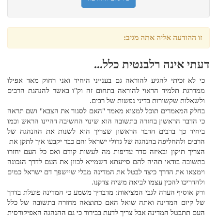
זו ההודעה אליה אתה מגיב:
דעתי אינה רלבנטית כלל...
כי לא זכיתי להגיע להוראה גם בענייני היחיד ואני רחוק מאד אפילו
ממדרגת תלמיד הראוי להוראה בתחום זה וק"ו באשר להנהגת הרבים
ולשאלות שקשורות בדיני נפשות של רבים.
בחלק המאמרים תוכל למצוא מאמר "האם לסגור את הצבא" ושם תראה
כי הדבר הראשון בחזרה בתשובה הוא שינוי החשיבה דהיינו הראש וכמו
ביחיד כך ברבים הדבר הראשון שצריך הוא לשנות את ההנהגה של
הרבים ולהחליפה בהנהגה של גדולי ישראל והם כבר יקבעו איך לתקן את
הצריך תיקון ובאיזה סדר עדיפות מה לעשות קודם ואם כל העם יחזרו
בתשובה בודאי תהיה להם סייעתא דשמייא לכוון את העם לדרך הנכונה
וימצאו את הדרך כיצד לבטל את המדינה מבלי שיישפך דם ישראל כמים
ולהדריכו להכין עצמו לביאת משיח צדקנו.
ורק אוסיף הערה לגבי המציאות: מדבריך משמע כי המדינה פועלת בדרך
של קיום המדינה ואתה שואל האם כתוצאה מחזרה בתשובה של כלל
העם תתבטל המדינה אבל צריך לדעת בבירור כי גם ההנהגה האפיקורסית