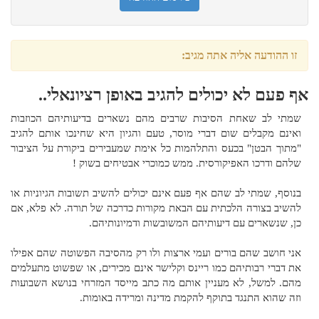
זו ההודעה אליה אתה מגיב:
אף פעם לא יכולים להגיב באופן רציונאלי..
שמתי לב שאחת הסיבות שרבים מהם נשארים בדיעותיהם הכוזבות
ואינם מקבלים שום דברי מוסר, טעם והגיון היא שחינכו אותם להגיב
"מתוך הבטן" בכעס והתלהמות כל אימת שמעבירים ביקורת על הציבור
שלהם ודרכו האפיקורסית. ממש כמוכרי אבטיחים בשוק !
בנוסף, שמתי לב שהם אף פעם אינם יכולים להשיב תשובות הגיוניות או
להשיב בצורה הלכתית עם הבאת מקורות כדרכה של תורה. לא פלא, אם
כן, שנשארים עם דיעותיהם המשובשות ודמיונותיהם.
אני חושב שהם בורים ועמי ארצות ולו רק מהסיבה הפשוטה שהם אפילו
את דברי רבותיהם כמו ריינס וקלישר אינם מכירים, או שפשוט מתעלמים
מהם. למשל, לא מעניין אותם מה כתב מייסד המזרחי בנושא השבועות
וזה שהוא התנגד בתוקף להקמת מדינה ומרידה באומות.