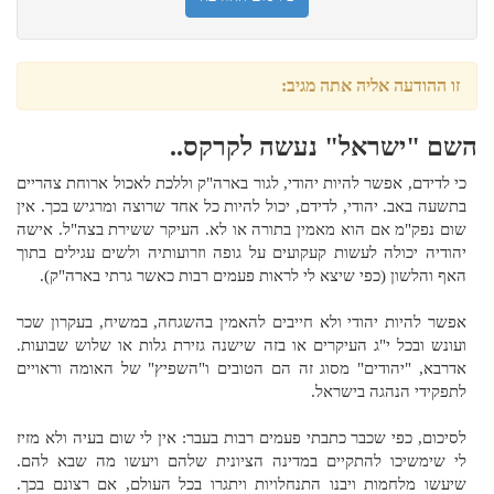
זו ההודעה אליה אתה מגיב:
השם "ישראל" נעשה לקרקס..
כי לדידם, אפשר להיות יהודי, לגור בארה"ק וללכת לאכול ארוחת צהריים
בתשעה באב. יהודי, לדידם, יכול להיות כל אחד שרוצה ומרגיש בכך. אין
שום נפק"מ אם הוא מאמין בתורה או לא. העיקר ששירת בצה"ל. אישה
יהודיה יכולה לעשות קעקועים על גופה וזרועותיה ולשים עגילים בתוך
האף והלשון (כפי שיצא לי לראות פעמים רבות כאשר גרתי בארה"ק).
אפשר להיות יהודי ולא חייבים להאמין בהשגחה, במשיח, בעקרון שכר
ועונש ובכל י"ג העיקרים או בזה שישנה גזירת גלות או שלוש שבועות.
אדרבא, "יהודים" מסוג זה הם הטובים ו"השפיץ" של האומה וראויים
לתפקידי הנהגה בישראל.
לסיכום, כפי שכבר כתבתי פעמים רבות בעבר: אין לי שום בעיה ולא מזיז
לי שימשיכו להתקיים במדינה הציונית שלהם ויעשו מה שבא להם.
שיעשו מלחמות ויבנו התנחלויות ויתגרו בכל העולם, אם רצונם בכך.