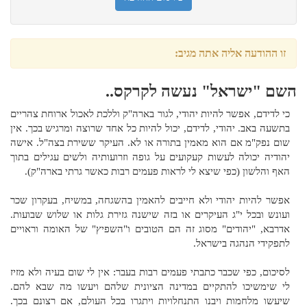
זו ההודעה אליה אתה מגיב:
השם "ישראל" נעשה לקרקס..
כי לדידם, אפשר להיות יהודי, לגור בארה"ק וללכת לאכול ארוחת צהריים
בתשעה באב. יהודי, לדידם, יכול להיות כל אחד שרוצה ומרגיש בכך. אין
שום נפק"מ אם הוא מאמין בתורה או לא. העיקר ששירת בצה"ל. אישה
יהודיה יכולה לעשות קעקועים על גופה וזרועותיה ולשים עגילים בתוך
האף והלשון (כפי שיצא לי לראות פעמים רבות כאשר גרתי בארה"ק).
אפשר להיות יהודי ולא חייבים להאמין בהשגחה, במשיח, בעקרון שכר
ועונש ובכל י"ג העיקרים או בזה שישנה גזירת גלות או שלוש שבועות.
אדרבא, "יהודים" מסוג זה הם הטובים ו"השפיץ" של האומה וראויים
לתפקידי הנהגה בישראל.
לסיכום, כפי שכבר כתבתי פעמים רבות בעבר: אין לי שום בעיה ולא מזיז
לי שימשיכו להתקיים במדינה הציונית שלהם ויעשו מה שבא להם.
שיעשו מלחמות ויבנו התנחלויות ויתגרו בכל העולם, אם רצונם בכך.