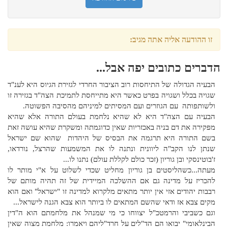
זו ההודעה אליה אתה מגיב:
הדברים כתובים יפה אבל...
הבעיה הגדולה של התיחסות רוב הציבור החרדי לגזירת הגיוס היא לענ"ד
שגויה בכלל ושגויה בפרט כאשר היא מתייחסת לתמיכת הצה"ד בגזירה זו
ולשותפותה עם הגוזרים ועם המסיתים למיניהם מהסיבה הפשוטה.
הבעיה עם הצה"ד היא לא שהיא נלחמת בעולם התורה אלא שהיא
מפקירה את דם בניה באכזריות שאין כדוגמתה ומשקרת שהיא עושה זאת
בשם התורה היא תרגמה את הבסיס של היהדות שהוא שם ישראל
שנתן לנו הקב"ה ליוונית ונתנה לו את המשמעות שהרצל, נורדאו,
ז'בוטינסקי ובן גוריון (זכר כולם לקללת עולם) נתנו לו...
מעתה...כשהליסטים בן גוריון מחליט שכדי לשלוט על א"י מותר לו
להכריז על מדינה גם אם ההשלכה המיידית של זה תהיה מותם של
רבבות יהודים אזי אין יותר מתאים מלקרוא למדינה זו "ישראל" ואם הוא
מקים צבא אז ודאי שהשם המתאים לו ביותר הוא צבא הגנה לישראל...
וגם כשביבי והרמטכ"ל יצווחו כי מי שמנהל את מלחמתם הוא ה"דין
הבינלאומי" יבואו הם הד"לים על חרד"ליהם ויאמרו: מלחמת מצוה שאין