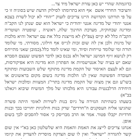
כדוגמתה שהרי יש כאן עזרת ישראל מיד צר...
והציבור החרדי אשם אף הוא בתרומתו לסילוק הדעת שיש בסוגיה זו כי
על פי תורתנו הקדושה היינו צריכים לזעוק "יהודי לא יכול לשרת בצבא
אנטי יהודי של מדינה אנטי יהודית כי ישראל הוא שם שנתן לנו הקב"ה
ומדינה שבחוקיה, מערכת החינוך שלה, ראשיה , שופטיה ושוטריה
הקב"ה כלל לא קיים (עפ"ל) לא מייצגת כלל את עם ישראל והיא מלכות
של מינות ולכן אין לה שום זכות לגייס אף חילוני, מסורתי, מי שלומד
תורה ומי שלומד טייחות וסיוד, ומי שאינו לומד כלל.(כמובן שאני מתייחס
רק לנושא זיוף המושג ישראל ולא נכנס כאן לדבר הפשוט שעצם הסברא
שאם יש בעיה של אנטישמיות אז הפתרון הוא מדינה היא אפיקורסות,
וגם לא לעצם האיסור של הקמת מדינה מתוקף שלש השבועות ומתוקף
העובדה הפשוטה שאין לנו הלכות מדינה בשום מקום בראשונים או
בשו"ע וגם אין מצוה של הקמת מדינה בתרי"ג המצוות ומלכות ישראל
היחידה הרלבנטית עבורנו היא מלכותו של מלך המשיח שיבוא ויגאלנו
בב"א)
בשעתו כשהיתה הגזירה על גיוס בנות לשירות לאומי היתה פשרה
שהגיעו אליה העסקנים ה"חרדים" שרק בנות חילוניות יחוייבו בכך ובנות
חרדיות יקבלו פטור. אמר אז הרב מבריסק כי אסור להסכים לכך בשום
אופן.
אנחנו צריכים לייצג את האמת והאמת היא שלשלטון כאן בא"י אין שום
קשר להגדרה "ישראל" ואין לו שום הצדקה מוסרית להצדיק את קיומו