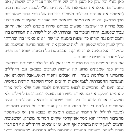
כאן בא"י וכל שכן לא לסכן חיים של יהודי אחד עבור קיום שלטונו, ואם
בטפשותם הביאו את המציאות של היהודים בא"י לסכנת שפיכות דמים
(באטמם את אזניהם הערלות משמוע דבריהם של גדולי הדור שהזהירום
מכך מראש) והציתו את חמתם ושנאתם של הערבים המקיפים את ארצנו
מכל צדדיה אזי שימצאו טפשים כמותם שיהיו מוכנים לסכן את חייהם
עבור שלטונם. יהודי המכיר בה' ובתורתו לא יכול לשרת את המורדים בה'
והמסיתים נגד תורתו כד' שעות ביממה ומי שח"ו אינו מאמין בה' ובתורתו
צריך לזעוק כלפי שלטון זה: למה שאסכן את חיי עבור מדינה המייצגת עם
שמקורו הוא באיזה אגדה עתיקה המבוססת על דמיונות שווא ותעתועים
של מספרי סיפורים קדמונים...
אם היינו אומרים כך היו מבינים מדוע אין לנו כל חלק במדינתם ובצבאם,
בדיוק כפי שמבינים מדוע אין שייכות לערבים בצבאם וגם הדת"לים
מדומייני ה"מלחמת מצוה" היו אבלים וחפויי ראש...אבל השארנו את
המערכה ההסברתית לעמי ארצות וח"כים חסרי השקפה תורנית בסיסית
שגם היום לא מתביישים לבעט ברבותיהם ולומר שמי שלא לומד צריך
להתגייס וחלקם אף מתפארים בשירותם הצבאי ובהערכתם לחיילים ולא
חוששים אפילו לרגע כי כל בחור שיתגייס כתוצאה מהבליהם תהיה
האחריות עליהם בין על סכנת גופו ובין ועוד יותר על סכנת רוחניותו,
(מעבר לחילול ה' החמור שבעצם הימצאותו בצבא זה) ואז כשהמסר
מהציבור החרדי הוא מסר אפיקורסי שקיום המדינה מוצדק, וששפיכות
הדמים למען קיומה מוצדקת אף היא, אזי מוציאים הדת"לים אף הם דברי
תורה למינות ובאותה המטבע מתריסים כלפי החרדים: "האחיכם יבואו