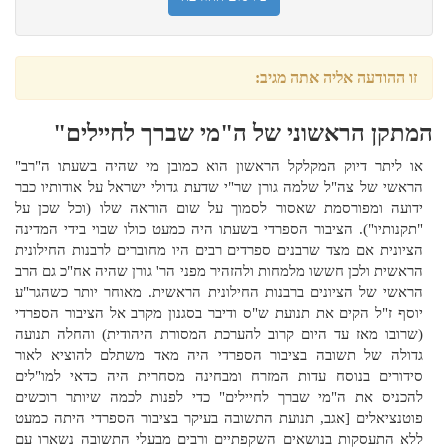
זו ההודעה אליה אתה מגיב:
המתקן הראשוני של ה"מי שברך לחיילים"
או ליתר דיוק המקלקל הראשון הוא כמובן מי שהיה בשעתו ה"רב"
הראשי של צה"ל שלמה גורן שר"י שדעת גדולי ישראל על אודותיו כבר
ידועה ומפורסמת שאסור לסמוך על שום הוראה שלו (וכל שכן על
"תקנותיו"). הציבור הספרדי בשעתו היה כמעט כולו שבוי בידי המדינה
הציונית אם מצד שרבנים ספרדים רבים היו מחוברים לרבנות החילונית
הראשית ולכן חששו מלמחות ולהזהיר מפני הר' גורן שהיה אח"כ גם הרב
הראשי של הציונים ברבנות החילונית הראשית. מאוחר יותר כשהגר"ע
יוסף ז"ל הקים את תנועת ש"ס ודיבר בסגנון מקרב אל הציבור הספרדי
(שרובו מאז עד היום קרוב להערכת המסורת היהודית) והחלה תנועה
גדולה של תשובה בציבור הספרדי היה מאד משתלם להוציא לאור
סידורים בנוסח עדות המזרח ומבחינה מסחרית היה כדאי למו"לים
להכניס את ה"מי שברך לחיילים" כדי לפנות לכמה שיותר רוכשים
פוטנציאלים [אגב, תנועת התשובה בעיקר בציבור הספרדי היתה כמעט
ללא התעסקות בנושאים השקפתיים ורבים מבעלי התשובה נשארו עם