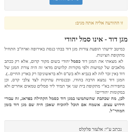
זו ההודעה אליה אתה מגיב:
מגן דוד - אינו סמל יהודי
כמיטב ידיעתי תופעת צורות מגן דוד בבתי כנסת באירופה וארה"ב התחיל
מתקופת הציונות.
לא מצאתי את המגן דוד
כסמל
יהודי בשום מקור קדום, אלא רק ככתב
מלאכים של קמיעות ולפי מקורות קלושים מדאי זה היה צורת המגן של
דוד (אין זכר לזה לא בנביא ולא בש"ס ולא בראשונים! רק בארץ החיים..).
המגן דוד נמצא הרבה בהודו, ובכנסיות עתיקות לצד צלבי קרס, וכן
בחפירות בא"י מתקופת בית שני אך תמיד ליד סמלים טמאים אחרים ולא
במקומות יהודיים!
לכן, מה שכתבת שהשתמשו במגן דוד כסמל הקהילה בפראג, זה עבורי
חידוש עצום. אשמח אם תוכל להוכיח שאכן היה שם מגן דוד בזמן
המהר"ל.
נכתב ע"י: אלעזר פלקלס