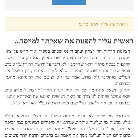
זו ההודעה אליה אתה מגיב:
ראשית עליך להפנות את שאלתך למייסד...
הציונות הדתית הר' יצחק יעקב ריינס שכתב בספרו 'אור חדש על ציון'
שהדרך היחידה בימינו לקיים מצות ירושת הארץ הוא רק ע"י רכישת
קרקעות בכסף מהגוי וודאי שהרמב"ן לא דיבר על ירושת הארץ ע"י כיבוש
צבאי שהרי אנו מושבעים ועומדים שלא למרוד באומות, וכן תשאל את
הגר"ש מוהליבר ז"ל מדוע אמר כך ג"כ וציטט את האגדתא מהגמ'
בכתובות,
ואח"כ תשאל את חמיו של הר' קוק הגאון האדר"ת זצוק"ל מדוע כתב
שאי אפשר שיהיה לנו מלך עד ביאת המשיח וציטט את האגדתא מהגמ'
בכתובות...וכן את ה"אבני נזר" שגם פסק להלכה עפ"י האגדתא הנ"ל...
ואז תבין שקושייתך לא נובעת מחמת השו"ע או הש"ך הרמ"א והט"ז
אלא מחמת מי שלימד אותך שאגדתא זה סיפורים דמיוניים כמו "כיפה
אדומה" או "בגדי המלך החדשים" ומחמת שרבותיך המבעטים אפילו
ברבותיהם הנ"ל העלימו ממך את האמת גם בדברים הרבה יותר פשוטים