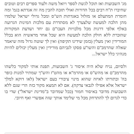
מג' השבועות ואז תוכל לגשת לספר ויואל משה ולעוד ספרים רבים וטובים
שחיברו ת"ח רבים בכל הדורות ואולי תזכה להבין מה זה אגדתא בגמ' ומה
חומרת המתעלם או מזלזל באגדתות הש"ס ומכל גדולי ישראל שלמדו
מהן הלכה למעשה שלצערך לא מסתדרת עם מלכות המינות הגרועה
באלף אלפי דרגות מכל מלכויות העכו"ם גם יחד ושדעת המקורות
שהזכרת ללא חולק הלכה למעשה היא שכל אחד מראשיה הוא בכלל
המורידין ואין מעלין (בזמן שידינו תקיפה) ואין לך שוטה גדול מזה שיאמר
שאלה שהרמב"ם והשו"ע פסקו לגביהם מורידין ואין מעלין יכולים להיות
מנהיגי כלל ישראל...
ולסיום, נניח שלא היה איסור ג' השבועות, תפנה אותי למקור כלשהו
מהרמב"ם או מהש"ס או מהרמ"א או מהט"ז והש"ך שמתיר למנות כופר
בה' ובתורתו לאיזה שהוא מינוי ציבורי בעם ישראל (לאו דוקא למלך
ישראל אלא אפילו לגבאי צדקה). אם לא תמצא מקור כזה הרי שגם ללא
השבועות מדובר באיסור חמור (ככל שמדובר ב"מדינת ישראל") שדי בו
כדי לגרום לך להתרחק מכל מי שלימד אותך שזה אפשרי ואף חיובי.