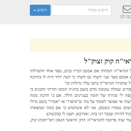
חיפוש
ו לנו
י"ה קוק זצוק"ל
 הגראי"ה תמהתי אם אמנם דבריו כנים, מצד אחד התגדלתי
אמנם מצד שני ידעתי גם ידעתי כי דעת יחיד היה לו בהרבה
ל שהכירו הגראי"ה כתבו עליו גדולות וכו'
פורש שמלה עקובה מדם בשם כהניה חמסו תורתי והכניס בי
פה לי מגירה של חומר בעניינים הללו, אם כי הרבה ממה
 לדעתי אי אפשר לסמוך על מה ש"סיפרו" או "אמרו" בשם גדולי
ידועים נאמרו בשמם, אני לא אשתמש כי אם במה שמצאתי
כול להיות שכבר דנו בזה, ואדרבא, תענו לי בבקשה):
ור שוה פרוטה להגראי"ה: הרב הראשי הגאון רא"יהכהן קוק,