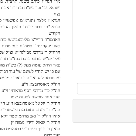
מרן הגרי"ז כותב בשנת תרצ"ד: ב
ישראל וכו' וכו' כש"ת מוהר"ר אברה
נצח
הגרא"ז מלצר והגרמ"מ אפשטיין כ
הגראי"ה: כבוד ידידנו הגאון הג
הקודש
האדמו"ר הריי"צ מליובאביטש כותב
גאוני יעקב עה"י פטה"ח בעל מדות ת
הרה"ק ר' מרדכי מבילגרייא זצ"ל שכ
עליו ימ"ש כותב: ברכת כוח"ט תחי
פאר היחס עוטה מעל (?) כש"ת מוה
אם כי יש תח"י לשונם של עוד רבו
על מכתב להגראי"ה בתוארים מופלגי
הה"ק מאוסרובצא זי"ע
הה"ק כר' מרדכי יוסף מראדזין זי"ע
ועוד אחד שקשה לפענח שמו
הה"ק ר' יזקאל מאוסרובצא זי"ע הי"
הה"ק ר' מנחם נחום מרחמיסטריווקא
אחיו הה"ק ר' זאב מרחמיסטריווקא ז
הה"ק ר' שאול ידידי' ממודזיץ
הגאון ר' ברוך בער זי"ע בתוארים מופ
ועוד רבות