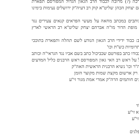
רכה (?) מרובה לכבוד הרב הגאון הגדול המפורסם תפארת
ם יצחק הכהן שליט"א קוק רב דעיה"ק ירושלים נעימות בימינו
ותבים במכתב מחאה על מעשי הפראים קנאים צעירים נגד
דול מופת הדור מו"ה אברהם יצחק שליט"א רב הראשי לארץ
: כבוד ידידי הרב הגאון הנודע לשם תהלה ותפארת בתוככי
רומיות כש"ת וכו'
בודו כתב בפורטם שכביכול כתב בשם אביו נגד הגראי"ה וכותב
ל על ראש רב האי גאון המפורסם ראש הרבנים כליל המדעים
"ר וכו' נשיא הרבנית הראשית האה"ק
ת רק ארשום מקצת שמות מקוצר הזמן
ם חותמים הרה"ק אמרי אמת מגור זי"ע
ד
 זי"ע
י"ע
לגים