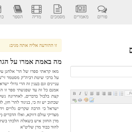
פורום
מאמרים
מסמכים
מדיה
הספר
כתב
זו ההודעה אליה אתה מגיב:
מה באמת אמרו על הגרא
מאז קראתי ספרו של הר' אלחנן על
על ברכי שיטת רביה"ק מסטמר זי"ע 
עניינים וגם בענין זה הרי גדולי ישרא
אמנם כל זה עד שפגשתי ספר זו ה
Fo
קצת בלבול בדברים, לאחרונה נשק
שכתוב יש זה כי, בניגוד להר' חזן,
ישראל כי הרבה שקרים גלויים ו
מצדיקי עולם דווקא, ואלו הדברים (י
מרן החזון איש בשאלה הלכתי בשיע
להוד כבוד מרן שליט"א