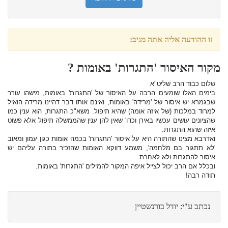
זו ההודעה אליה אתה מגיב:
מקור האיסור 'התגרות' באומות ?
שלום כבוד הרב שליט"א
בימים האלו שומעים הרבה על האיסור של 'התגרות' באומות, מישהו עורר
שבגמרא יש איסור של 'מרידה' באומות, ואינם אותו דבר דהיינו מרידה הואיל
למרוד במלכות (של איזה אומה) שהיא תיפול. משא"כ התגרות, הוא ענין כמו
שהציונים עושים עכשיו באירן וכדו' שאין להן ענין שהממשלה תיפול אלא פשוט
איזה שהוא התגרות.
ואדרבא מצינו שהתורה היא על איסור 'התגרות' בכמה אומות כגון עמון ומאוב
'לא תתגור בם מלחמה', משמע דווקא האומות שהזכיר בתורה עליהם יש
איסור להתגרות ולא לאחרת.
ובכלל אם הרב יכול לצייל איפה המקור להמילים 'התגרות' באומות.
תודה רבה!
נכתב ע"י: יודל בורנשטיין