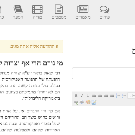
פורום
מאמרים
מסמכים
מדיה
הספר
כתב
זו ההודעה אליה אתה מגיב:
מי גורם חרי אף וצרות ל
רבי שאול בראך זיע"א שהיה מגדול
הופעתה של התנועה האפיקורסית הז
בעולם כולו בצורה קשה. הרב בראך
הם לא יחדלו מתמיכתם בציונים ה
Fo
ב"אמריקה הליברלית".
אם כך היו הדברים אז, על אחת כ
ורואים בחוש כיצד הם וגרוריהם ה
שפל מוסרי ואפיקורסות. וכעת גם 
הארורות שלהם ולמפלגות שלהם. ה