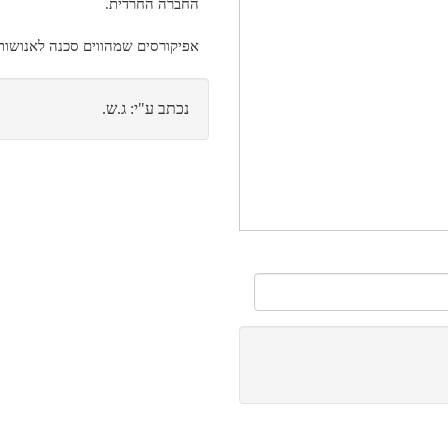
החברה החרדית.
אפיקורסים שמהווים סכנה לאנושות 
נכתב ע"י: ג.ש.