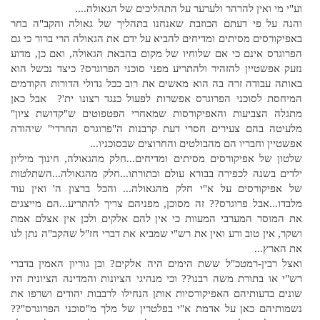
וע"י מי ואין להרהר ולערער על התהליכים של הגאולה....
והנה על פי דעתם הכוזבת שאנחנו בתהליך של גאולה והקב"ה בחר
באפיקורסים מסיתים ומדיחים להביא על ידם את הגאולה הרי ברור כי גם
הפרוגרס אינם כי אם שלוחיו של מקום בהבאת הגאולה, ואם כן, מדוע
נזעק אפשטיין להזהיר ולהתריע מפני סוכני הפרוגרס? כיצד נכשל הוא
באותה עבודה זרה בה הוא מאשים את רוב ככל גדולי הדורות הקודמים
המיחסת לסוכני הפרוגרס אפשרות לפעול כנגד רצונו ית'? אבל כאן
מתגלה הצביעות והאפיקורסות שמאחרי הפטפוטים ש"קדושת ציון"
מלעיטה בהם צעירים חסרי דעת קרבנות ה"פרוגרס החרדי" שיהודה
אפשטיין וחבריו הם מהבולטים והחרוצים שבסוכניו...
שלטון של אפיקורסים מסיתים ומדיחים...חלק מהגאולה, חינוך מיליון
ילדים בשנה לכפירה בבורא עולם ובתורתו...חלק מהגאולה...השתלטות
של אפיקורסים על א"י חלק מהגאולה... והכל ברצון ה' ואין עוד
מלבדו...אבל פרוגרס?? זה מסוכן, מפניהם צריך להתריע...הם מייצגים
את המוסר המערבי המעוות כי אין להם אלקים ולכן אין אצלם אמת
ושקר, אין טוב ורע ואין את רש"י שמביא את דברי חז"ל שהקב"ה נתן לנו
את הארץ...
ואצל רבין-רמטכ"ל ששת הימים היה אלקים? ובן גוריון האמין בדברי
רש"י או בתורת משה רבנו?? וכי מנהיגי הציונות והמדינה הציונית היו
שונים בדעותיהם האפיקורסיות אותן הנחילו לרבבות יהודים ושרפו את
נשמותיהם כאן על אדמת א"י בפלטרין של מלך מ"סוכני הפרוגרס"??