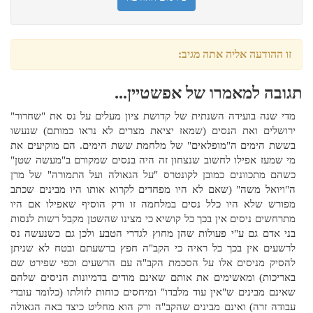
זו ההודעה אליה אתה מגיב:
תגובה למאמרו של אפשטיין...
מדי שנה בועידה השנתית של קדושת ציון מעלים על נס את "שחרור"
ירושלים ואת הנסים (שמאז יציאת מצרים לא נראו כמותם) שנעשו
בששת הימים ה"מופלאים" של מלחמת ששת הימים. הם מוקיעים את
מי שמעז אפילו לחשוב שנצחון זה היה בנסים שמקורם ב"מעשה שטן"
כשהם מתכוונים כמובן לקונטרס "על הגאולה ועל התמורה" של מרן
ה"ויואל משה" (שאם לא היו מפחדים לקרוא אותו היו מבינים שכתב
מפורש שלא היו כלל נסים במלחמה זו ורק הוסיף שאפילו אם היו
מתרחשים ניסים אין בכך כל קושיא כי מצינו שהשטן מקבל רשות לנסות
בני אדם גם ע"י פעולות שהן מחוץ לגדרי הטבע ולכן גם כשנעשה נס
לרשעים אין בכך כל ראיה כי הקב"ה חפץ ברשעתם ובטח לא שניתן
להסיק מניסים אלו על הסכמת הקב"ה עם הרשעים וכפי שפירט שם
באריכות) ומאשימים את אותם שאינם מודים בדמיונות הניסים שלהם
שאינם מבינים ש"אין עוד מלבדו" ומיחסים כוחות לזולתו (כלומר עובדי
עבודה זרה) ואינם מבינים שהקב"ה ורק הוא מחליט כיצד באה הגאולה