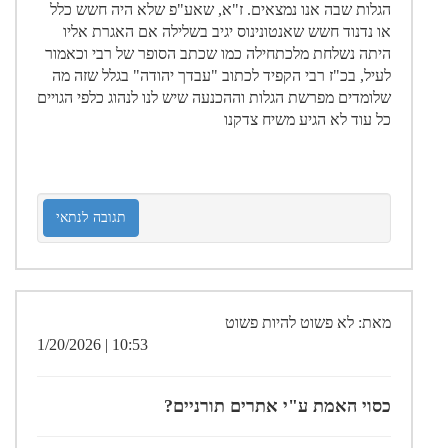
הגלות שבה אנו נמצאים. ז"א, שאע"פ שלא היה חשש כלל
או נדנוד חשש שאנטונינוס יגיב בשלילה אם האגרת אליו
היתה נשלחת מלכתחילה כמו שכתב הסופר של רבי וכאמור
לעיל, בכ"ז רבי הקפיד לכתוב "עבדך יהודה" בגלל שזה מה
שלומדים מפרשת הגלות וההכנעה שיש לנו לנהוג כלפי הגויים
כל עוד לא הגיע משיח צדקנו
תגובה לנתאי
מאת: לא פשוט להיות פשוט
10:53 | 1/20/2026
כסוי האמת ע"י אתרים תורניים?