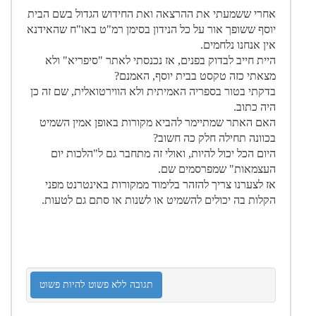
אחרי ששמעתי את ההרצאה ואת החידוש הגדול בשם הבית
יוסף ששופך אור על כל הנידון בסימן רמ"ט באו"ח שהאידנא
אין אנחנו נלחמים.
היית חייב לבדוק בפנים, אז נכנסתי לאתר "סיפריא" ולא
מצאתי כזה טקסט בבית יוסף, האמנם?
בדקתי בטור בספריה האמיתית ולא הווירטואלית, שם זה כן
היה כתוב.
האם האתר שמתיימר להביא מקורות באופן אמין השמיט
בכוונה תחילה חלק כה חשוב?
היום הכל יכול להיות, ואולי זה מתחבר גם ל"הלכות יום
העצמאות" שמפרסמים שם.
אז לצערנו צריך להזהר בלימוד ממקורות באינטרנט מפני
הקלות בה יכולים להשמיט או לשנות או סתם גם לטעות.
תגובה ללא פשוט להיות פשוט