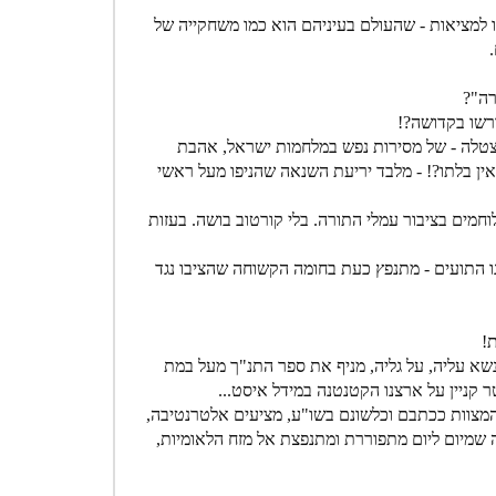
דו למציאות - שהעולם בעיניהם הוא כמו משחקייה של
רה"?
רשו בקדושה?!
צטלה - של מסירות נפש במלחמות ישראל, אהבת
אין בלתו?! - מלבד יריעת השנאה שהניפו מעל ראשי
וחמים בציבור עמלי התורה. בלי קורטוב בושה. בעזות
נו התועים - מתנפץ כעת בחומה הקשוחה שהציבו נגד
!
נשא עליה, על גליה, מניף את ספר התנ"ך מעל במת
 קניין על ארצנו הקטנטנה במידל איסט...
והמצוות ככתבם וכלשונם בשו"ע, מציעים אלטרנטיבה,
קה שמיום ליום מתפוררת ומתנפצת אל מזח הלאומיות,