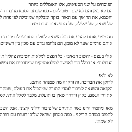
הפוסחים על שני הסעיפים, אלו האומללים ביותר.
הם לא כאן והם לא שם. וטוב להם - כמו שכתב הסבא מנובהרדוק
והטמא, את החושך עם האור. בוקה ומבלקה שמובילה לפי פחת ללא
של שנאה, של שלילה, של התנשאות ועזות מצח.
מה מניע אותם להניף את דגל השנאה לעולם התורה? לתמוך בגו
אותם גורמים שעד לא מזמן, הם נלחמו נגדם עם סכין בין השיניים?
אולי בעצם - יחשוב הנאיבי - כל חפצם למלאות חטיבות צהליו"ת 
הגבולות? או בכלל כדי לאפשר למילואמניקים שמחרפים את נפשם
לא ולא!
לרוקן את הבריכה. זה ורק זה מה שמנחה אותם.
הקנאה והשנאה לציבור לומדי התורה שמהביל את העולם, שמקדיש
את חיי הגשם, כקוץ ודרדר שאין בו תועלת, מלבד לסקל אותו, לסל
מאז ומתמיד היינו בשר תותחים של ציבור חילוני קיצוני. אבל השכ
לתפוס במוחם הריקני - כמה בטחון ישראל שלוב זרועות עם תורת 
לא שמתי.