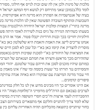
מלכות של מינות ולכן אין לה שום זכות לגייס אף חילוני, מסורתי
לומד כלל.(כמובן שאני מתייחס רק לנושא זיוף המושג ישראל
בעיה של אנטישמיות אז הפתרון הוא מדינה היא אפיקורסות,
השבועות ומתוקף העובדה הפשוטה שאין לנו הלכות מדינה בש
מדינה בתרי"ג המצוות ומלכות ישראל היחידה הרלבנטית עבורנ
בשעתו כשהיתה הגזירה על גיוס בנות לשירות לאומי היתה פש
חילוניות יחוייבו בכך ובנות חרדיות יקבלו פטור. אמר אז הרב 
אנחנו צריכים לייצג את האמת והאמת היא שלשלטון כאן בא"י
מוסרית להצדיק את קיומו כאן בא"י וכל שכן לא לסכן חיים של
את המציאות של היהודים בא"י לסכנת שפיכות דמים (באטמם 
שהזהירום מכך מראש) והציתו את חמתם ושנאתם של הערבים 
כמותם שיהיו מוכנים לסכן את חייהם עבור שלטונם. יהודי המכ
והמסיתים נגד תורתו כד' שעות ביממה ומי שח"ו אינו מאמין בה
חיי עבור מדינה המייצגת עם שמקורו הוא באיזה אגדה עתיקה
סיפורים קדמונים...
אם היינו אומרים כך היו מבינים מדוע אין לנו כל חלק במדינתם
לערבים בצבאם וגם הדת"לים מדומייני ה"מלחמת מצוה" היו 
ההסברתית לעמי ארצות וח"כים חסרי השקפה תורנית בסיסית 
שלא לומד צריך להתגייס וחלקם אף מתפארים בשירותם הצבאי
בחור שיתגייס כתוצאה מהבליהם תהיה האחריות עליהם בין על סכ