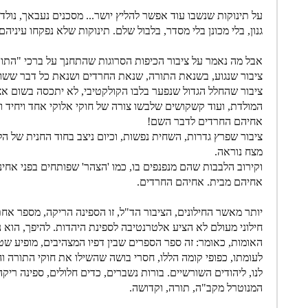
על תינוקות שנשבו עוד אפשר להליץ יושר... מסכנים נעבאך, נול
גנון, בלי מכונן בלי מסדר, בלבול שלם. תינוקות שלא נפקחו עיניהם.
אבל מה נאמר על ציבור הכיפות הסרוגות שהתחנך על ברכי "התו
ציבור שנגוע, בשנאת התורה, שנאת החרדים ושנאת כל דבר ששו
ציבור שהחלל הגדול שנפער בלבו הקולקטיבי, לא יתכסה בשום א
המולדת, ועוד קשקושים שלבשו צורה של חוקי אלוקי אחד ויחיד ו
אחיהם החרדים לדבר השם!
ציבור שפרץ גדרות, השחית נפשות, וכיום ניצב בחוד החנית של הל
מצח נוראה.
וקירוב הלבבות שהם מנפנפים בו, כמו 'הצהר' שפותחים בפני אחי
אחיהם מבית. אחיהם החרדים.
יותר מאשר החילונים, הציבור הד"ל, זו הספינה הריקה, מספר אחת
חילוני מעולם לא הציע אלטרנטיבה לספינת היהדות. להיפך, הוא 
האומות, כאומר: זה ספר הספרים שבין דפיו המצהיבים, מופיע שטר
לעומתו, כפופי קומה הללו, חסרי בושה שהשילו את חוקי התורה 
לנו, ליהודים השורשיים. בורות נשברים, כדים חלולים, ספינה רי
המנוטרל מקב"ה, תורה, וקדושה.