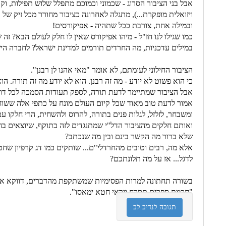
אבל בני הציבור הסרוג - שכמוני וכמוכם מתפלל שלוש תפילות, וק
ויזואלית מופקרת...), מתגלה לאחרונה כציבור מחורר מכל זיק של א
ובמילה אחת, צורבת ככל שתהיה - אפיקורסים!
כמו שגילו לנו חז"ל - מיהו אפיקורס שאין לו חלק לעולם הבא? זה ש
במילים עדכניות, מה החרדים תורמים למדינת ישראל? לחברה הי
הציבור החילוני לעומתם, לא אומר "מאי אהנו לן רבנן".
כי הוא פשוט לא יודע - מה זה רבנן. הוא לא יודע מה זה תורה. הוא
אבל הציבור שמתיימר לדעת תורה, לספק תעודות הסמכה לכל דורש,
אמור לדעת טוב מאוד שכל קיום העולם מונח על כתפי אלה ששו
ומשבחר, לזלזל, לגלות פנים בתורה, להרוס ולהשחית, הרי חלקו
ואותם חלקים מהציבור הדל"י שמתנגדים לזה בתוקף, שיוצאים בח
שלא ברור מה הקשר בינם ובין מה שנכתב?
אלא מה, רבים וטובים מהחרדלי"ם... שותקים כמו דג קרפיון שח
לדגל... אז על מה תלונתכם?
בשורה תחתונה למרות הפסימיות שמשתקפת מהדברים, דווקא אני ד
"חכמת ספרים תסרח ויראי חטא ימאסו".
תגובה לנדיב לב