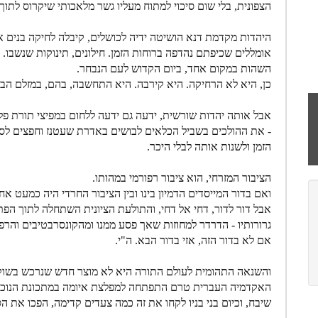
הצפונית, בלי שום סיכוי למתוח מעליו גשר מלאכותי שיקרוס לתוך 
היהדות מקדמת דנא הושיטה ידיה לכושלים, קיבלה לחיקה בנים א
אומללים שכיפתם נהדפה ברוחות הזמן. חילונים, תינוקות שנשבו
השהות במקום אחד, ביום הקדוש לעם הנבחר.
כן, היא לא הרחיקה. היא קירבה. היא התחשבה, בהם, במזלם הביש
אבל אותה יהדות שורשית, ידעה גם ידעה ללחום במפיצי תורת פל
- את ההולכים בשביל הכלאים לבושים באדרת שעטנז וחפצים לספ
הזמן ולשנות אותה לבלי היכר.
הציבור המזרחי, הוא ציבור רפורמי במהותו.
ואם בדור המייסדים הדמיון בינו ובין הציבור החרדי היה כמעט א
אבל דור לדור, דחי אל דחי, והתולעת הציונית השתחלה לתוך הפ
גרורותיו - הדרדר למחוזות שאך פסע ממנו ומהקונסרבטיבים והרפו
אם לא בדור הזה, אזי בדור הבא. ה"י.
והשנאה התהומית לעולם התורה היא לא מוצר חדש שנרכש בשוק 
האקדמיה העברית טרם התפתחה למפלצת איומה במתכונת הנוכחית 
שיבח, וכיום בני בניו לקחו את זה כמה צעדים קדימה, הפכו את ה