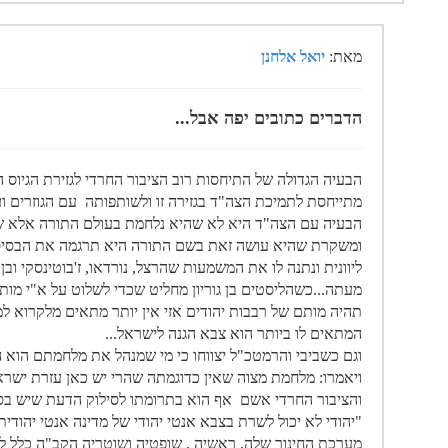
מאת:
יואל אלחנן
הדברים כתובים יפה אבל...
הבעיה הגדולה של התיחסות רוב הציבור החרדי לגזירת הגיוס 
מתייחסת לתמיכת הצה"ד בגזירה זו ולשותפותה עם הגוזרים 
הבעיה עם הצה"ד היא לא שהיא נלחמת בעולם התורה אלא שה
ומשקרת שהיא עושה זאת בשם התורה היא תרגמה את הבסיס
ליוונית ונתנה לו את המשמעות שהרצל, נורדאו, ז'בוטינסקי ובן גו
מעתה...כשהליסטים בן גוריון מחליט שכדי לשלוט על א"י מות
תהיה מותם של רבבות יהודים אזי אין יותר מתאים מלקרוא ל
המתאים לו ביותר הוא צבא הגנה לישראל...
וגם כשביבי והרמטכ"ל יצווחו כי מי שמנהל את מלחמתם הוא ה
ויאמרו: מלחמת מצוה שאין כדוגמתה שהרי יש כאן עזרת ישראל
והציבור החרדי אשם אף הוא בתרומתו לסילוק הדעת שיש בסוגיה
"יהודי לא יכול לשרת בצבא אנטי יהודי של מדינה אנטי יהודי
מערכת החינוך שלה, ראשיה , שופטיה ושוטריה הקב"ה כלל לא