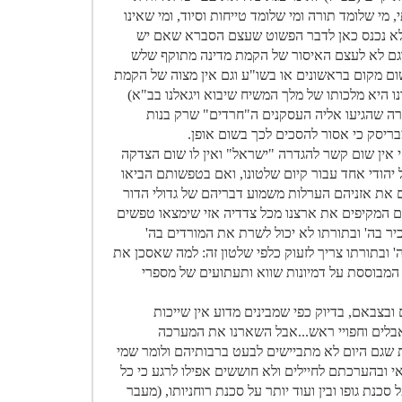
, מי שלומד תורה ומי שלומד טייחות וסיוד, ומי שאינו
 ולא נכנס כאן לדבר הפשוט שעצם הסברא שאם יש
 וגם לא לעצם האיסור של הקמת מדינה מתוקף שלש
ום מקום בראשונים או בשו"ע וגם אין מצוה של הקמת
ו היא מלכותו של מלך המשיח שיבוא ויגאלנו בב"א)
רה שהגיעו אליה העסקנים ה"חרדים" שרק בנות
מבריסק כי אסור להסכים לכך בשום אופן.
 אין שום קשר להגדרה "ישראל" ואין לו שום הצדקה
 יהודי אחד עבור קיום שלטונו, ואם בטפשותם הביאו
את אזניהם הערלות משמוע דבריהם של גדולי הדור
המקיפים את ארצנו מכל צדדיה אזי שימצאו טפשים
יר בה' ובתורתו לא יכול לשרת את המורדים בה'
' ובתורתו צריך לזעוק כלפי שלטון זה: למה שאסכן את
 המבוססת על דמיונות שווא ותעתועים של מספרי
 ובצבאם, בדיוק כפי שמבינים מדוע אין שייכות
אבלים וחפויי ראש...אבל השארנו את המערכה
שגם היום לא מתביישים לבעט ברבותיהם ולומר שמי
 ובהערכתם לחיילים ולא חוששים אפילו לרגע כי כל
נת גופו ובין ועוד יותר על סכנת רוחניותו, (מעבר