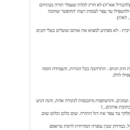
הבדיל אא"ה) לא חריג לגלות שעמלי תורה בעיניהם
ולהשפילו עד עפר לעומת רעהו 'החופשי' שחובה
 לא?!)
יבית - לא מפתיע למצוא את אותם שועלים בעלי זקנים
ות חוק הגיוס - התרחבה בכל הגזרות, והעמידה חומה
ילו לדלג.
נמוגים, וההשקפות מתכנסות לנקודה אחת, והנה הגיע
ובת אדונים...!
ומלחך עד עפר את דגל התורה. שום כלום וכלום שום.
וגדל, כמרחק שבין עופרה המזרחית לרמת טראמפ