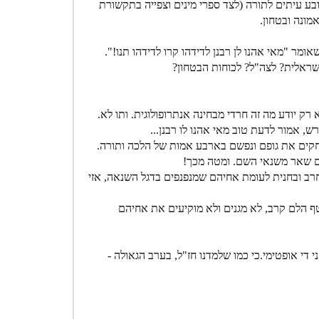
ובע עיתים לתורה (לצד ספרי מינים וצפייה בתקשורת
מונה ובטחון.
אומר "מאי אהנו לן רבנן לדידהו קרו לדידהו תנו!".
שראלית? לצה"ל? לכוחות הבטחון?
 רק יודע מה זה חרדי מבחינה אנתרופולוגית. ותו לא.
 אמור לדעת טוב מאי אהנו לו רבנן...
חקים את גופם ונפשם בארבע אמות של הלכה ותורה.
 עם שאר משנאי השם. ומטה מכך!
רב ובחנית לעומת אחיהם שמנפנפים בדגל השנאה, אזי
טף הלם קרב, לא מגנים ולא מוקיעים את אחיהם
י אופטימי.כי כמו שלמדנו חז"ל, בערב הגאולה -