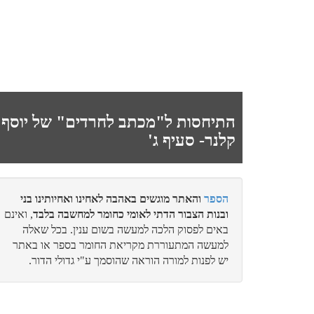
איתן
מעמד התגלות המוני???
יואל אלחנן
התיחסות ל"מכתב לחרדים" של יוסף
קלנר- סעיף ג'
קושיא מתוך תפיסה מעוותת...
הספר
והאתר מוגשים באהבה לאחינו ואחיותינו בני
לביא
ובנות הצבור הדתי לאומי כחומר למחשבה בלבד
, ואינם
קול קורא מאת הגרמ"ד ויסמנדל זצ"ל
באים לפסוק הלכה למעשה בשום ענין. בכל שאלה
למעשה המתעוררת מקריאת החומר בספר או באתר
יש לפנות למורה הוראה שהוסמך ע"י גדולי הדור.
לביא