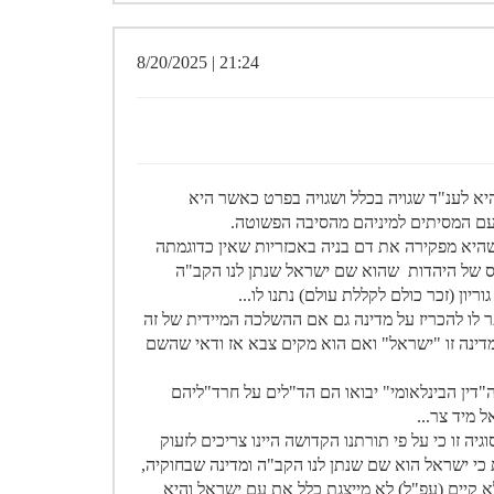
21:24 | 8/20/2025
היא לענ"ד שגויה בכלל ושגויה בפרט כאשר היא
ועם המסיתים למיניהם מהסיבה הפשוטה.
יא מפקירה את דם בניה באכזריות שאין כדוגמתה
 של היהדות שהוא שם ישראל שנתן לנו הקב"ה
ריון (זכר כולם לקללת עולם) נתנו לו...
ר לו להכריז על מדינה גם אם ההשלכה המיידית של זה
מדינה זו "ישראל" ואם הוא מקים צבא אז ודאי שהשם
"דין הבינלאומי" יבואו הם הד"לים על חרד"ליהם
 מיד צר...
 זו כי על פי תורתנו הקדושה היינו צריכים לזעוק
ת כי ישראל הוא שם שנתן לנו הקב"ה ומדינה שבחוקיה,
 קיים (עפ"ל) לא מייצגת כלל את עם ישראל והיא