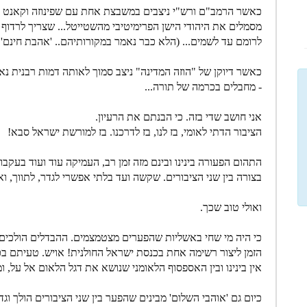
כאשר הרמב"ם ורש"י ניצבים במשבצת אחת עם שפינוזה וקאנט (ל
מסמלים את היהודי הישן הפרימיטיבי מהשטייטל... שצריך לרדוף 
לרומם עד לשמים... (הלא כבר נאמר במקורותיהם.. 'אהבת חינם'..
כאשר דיוקן של "הוזה המדינה" ניצב סמוך לאותה דמות רבנית נא
- מחבלים בכרמה של תורה...
אני חושב שדי בזה. כי הבנתם את הרעיון.
הציבור הדתי לאומי, בז לנו, בז לדרכנו. בז למורשת ישראל סבא!
התהום הפעורה בינינו ובינם מזה זמן רב, העמיקה עוד ועוד בעקב
בצורה בין שני הציבורים. שקשה ועד בלתי אפשרי לגדר, לתווך, ואפ
ואולי טוב שכך.
כי היה מי שחי באשליות שהפערים מצטמצמים. ההבדלים הולכים ו
הזמן ליצור רשימה אחת בכנסת ישראל החולנית! אויש. טעיתם בכת
אין בינינו ובין האספסוף הלאומני שנושא את דגל הלאום אל על, 
כיום גם 'אוהבי השלום' מבינים שהפער בין שני הציבורים הולך 