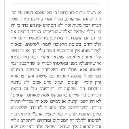
א. בשום מקום לא כתבנו כי כולי עלמא חשבו על הר'
קוק שהוא אפיקורס, מסית ומדיח, רשע גמור, שכל
דבריו דברי מינות וכד' ולא הסתרנו את העובדה כי היו
בין גדולי ישראל כאלה שהעריכוהו בצורה חיובית אם
כי גם הם התנגדו נחרצות לכתביו ולמעשיו וחינכו את
תלמידיהם בשיטה ההפוכה לגמרי לשיטתו, ובאמת
לאחר מותו אין נפק"מ מי חשב עליו כך או מי חשב
עליו אחרת אלא מה שנשאר אחריו ובזה כולי עלמא
או שהתעלמו ממנו ומשיטתו לגמרי או שהתבטאו נגד
שיטתו אלא שתלמידיו בשקריהם וכזביהם הציגוהו
כמי שכולי עלמא הסכימו עם שיטתו והעריצו אותו
ורק קומץ "קנאים" שלא נודע שמם ולא נודעה
מעלתם הם שהקניטוהו וחירפוהו ועל זה הבאנו
דבריהם כדי שיידע כל מבקש אמת שאותם "קנאים"
לא היו יושבי קרנות אנונימיים אלא היו מגדולי הת"ח
בדורו. וכשדבריהם אלה נוספים לעובדה שלשיטתו
כולם התנגדו יש בזה עזר להציל אחב"י מהתקרבות
לשיטתו ולתלמידיו המסיתים ומדיחים להתקרב אליה
וגם להראות איך שגדולי ישראל אלה ראו מה ייצא