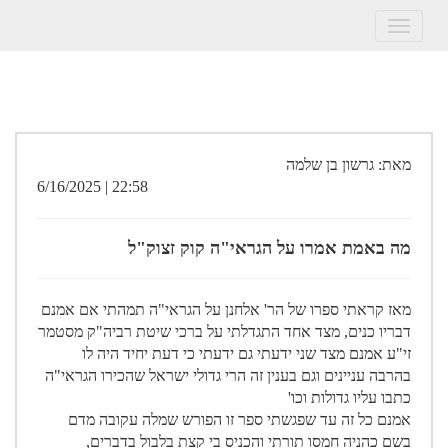
Toggle
navigation
מאת: גרשון בן שלמה
22:58 | 6/16/2025
מה באמת אמרו על הגראי"ה קוק זצוק"ל
מאז קראתי ספרו של הר' אלחנן על הגראי"ה תמהתי אם אמנם
דבריו כנים, מצד אחד התגדלתי על ברכי שיטת רביה"ק מסטמר
זי"ע אמנם מצד שני ידעתי גם ידעתי כי דעת יחיד היה לו
בהרבה עניינים וגם בענין זה הרי גדולי ישראל שהכירו הגראי"ה
כתבו עליו גדולות וכו'
אמנם כל זה עד שפגשתי ספר זו הפורש שמלה עקובה מדם
בשם כהניה חמסו תורתי והכניס בי קצת בלבול בדברים,