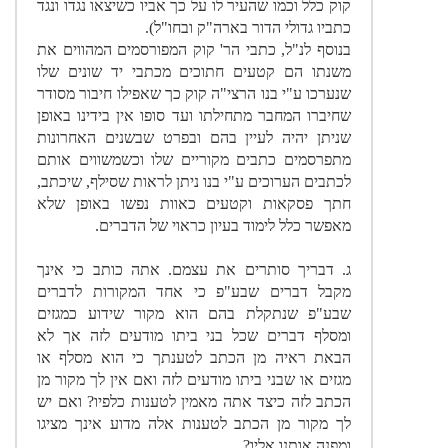
קוק כלל וכמו שהעיר לו על כך אביו כשיצאו נגדו ונגד
כתביו גדולי הדור בארה"ק ובחו"ל).
בנוסף לנ"ל, כתבי הר' קוק המפורסמים המהווים את
משנתו הם קטעים חתוכים מכתבי יד שונים שלו
שנערכו ע"י בנו הרצי"ה קוק כך שאפילו חיבור מסודר
שחיברו המחבר מתחילתו ועד סופו אין בידינו באופן
שניתן יהיה לעיין בהם ובפרט שבשנים האחרונות
מתפרסמים כתבים מקוריים שלו וכשמשווים אותם
לכתבים הערוכים ע"י בנו ניתן לראות שסילף, שיכתב,
חתך פסקאות וקטעים כאוות נפשו באופן שלא
מאפשר כלל לימוד בעיון כראוי של הדברים.
ג. דבריך סותרים את עצמם. אתה כותב כי אינך
מקבל דברים שבע"פ כי אחד המקורות לדברים
שבע"פ שנתקלת בהם הוא מקור שידוע כמגזים
ומסלף דברים שכל בני ביתו מודעים לזה אך לא
הבאת ראיה מן הכתב לטענתך כי הוא מסלף או
מגזים או שבני ביתו מודעים לזה ואם אין לך מקור מן
הכתב לזה כיצד אתה מאמין לטענות כלפיו? ואם יש
לך מקור מן הכתב לטענות אלה מדוע אינך מציגו
ומפנה אותנו אליו?