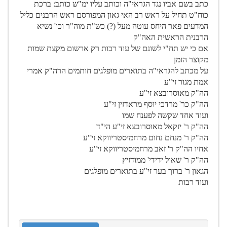
כתב בשם אביו נגד הגראי"ה וכותב עליו ימ"ש כותב: ברכת
כוח"ט תחיל על ראש רב האי גאון המפורסם ראש הרבנים כליל
המדעים פאר היחס עוטה מעל (?) כש"ת מוה"ר וכו' נשיא
הרבנית הראשית האה"ק
אם כי יש תח"י לשונם של עוד רבות רק ארשום מקצת שמות
מקוצר הזמן
על מכתב להגראי"ה בתוארים מופלגים חותמים הרה"ק אמרי
אמת מגור זי"ע
הה"ק מאוסרובצא זי"ע
הה"ק כר' מרדכי יוסף מראדזין זי"ע
ועוד אחד שקשה לפענח שמו
הה"ק ר' יזקאל מאוסרובצא זי"ע הי"ד
הה"ק ר' מנחם נחום מרחמיסטריווקא זי"ע
אחיו הה"ק ר' זאב מרחמיסטריווקא זי"ע
הה"ק ר' שאול ידידי' ממודזיץ
הגאון ר' ברוך בער זי"ע בתוארים מופלגים
ועוד רבות