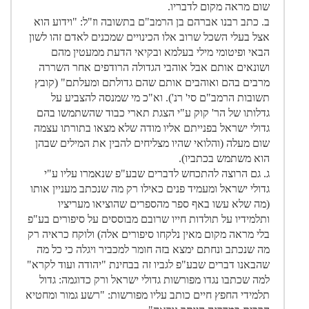
שום מראה מקום לדבריו.
ב. כתב רבנו אברהם בן הרמב"ם בתשובה וז"ל: "וידוע הוא
אצל בעלי השכל שרוב אלו הכינויים שמכנים לאדם זהו לשון
הבאי ופיטומי מילי בעלמא ובקיאי הדעת ממעטין מהם
ושונאים אותם אבל אוהבי הגדולה הרודפים אחר השררה
מרבים בהם ואוהבים אותם שהם גדולתם ומעלתם" (קובץ
תשובות הרמב"ם סי' רנ'). וא"כ מי שמנסה להצביע על
גדלותו של הר' קוק ע"י הצגת תארי כבוד שהשתמשו בהם
גדולי ישראל בפנייתם אליו מודה שלא מצאו בתורתו עצמה
שום מעלה (והלואי שהיו מצליחים להבין את המילים שבהן
הוא משתמש בכתביו).
ג. גם הרוצה להתכחש לדברים שבע"פ שנאמרו עליו ע"י
גדולי ישראל ומעמיד פנים כאילו רק מה שנכתב מעניין אותו
(מה שלא עשו באף ספר מהספרים שהוציאו מעריציו
ותלמידיו על תולדות חייו שרובם מבוססים על סיפורים בע"פ
בלי מראה מקום מאין נלקחו סיפורים אלה) ולוקח כראיה רק
מה שנכתב ונחתם ימצא בזה חומר למכביר ויגלה כי כל מה
שהבאנו דברים שבע"פ לגביו זה בבחינת "יהודה ועוד לקרא"
למה שכתבו נגדו מפורשות גדולי ישראל ורק כדוגמה: גדול
תלמידי החפץ חיים כותב עליו מפורשות: "רשע גמור ומחטיא