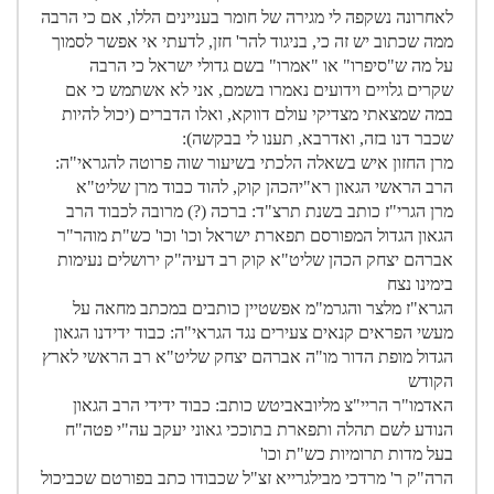
לאחרונה נשקפה לי מגירה של חומר בעניינים הללו, אם כי הרבה
ממה שכתוב יש זה כי, בניגוד להר' חזן, לדעתי אי אפשר לסמוך
על מה ש"סיפרו" או "אמרו" בשם גדולי ישראל כי הרבה
שקרים גלויים וידועים נאמרו בשמם, אני לא אשתמש כי אם
במה שמצאתי מצדיקי עולם דווקא, ואלו הדברים (יכול להיות
שכבר דנו בזה, ואדרבא, תענו לי בבקשה):
מרן החזון איש בשאלה הלכתי בשיעור שוה פרוטה להגראי"ה:
הרב הראשי הגאון רא"יהכהן קוק, להוד כבוד מרן שליט"א
מרן הגרי"ז כותב בשנת תרצ"ד: ברכה (?) מרובה לכבוד הרב
הגאון הגדול המפורסם תפארת ישראל וכו' וכו' כש"ת מוהר"ר
אברהם יצחק הכהן שליט"א קוק רב דעיה"ק ירושלים נעימות
בימינו נצח
הגרא"ז מלצר והגרמ"מ אפשטיין כותבים במכתב מחאה על
מעשי הפראים קנאים צעירים נגד הגראי"ה: כבוד ידידנו הגאון
הגדול מופת הדור מו"ה אברהם יצחק שליט"א רב הראשי לארץ
הקודש
האדמו"ר הריי"צ מליובאביטש כותב: כבוד ידידי הרב הגאון
הנודע לשם תהלה ותפארת בתוככי גאוני יעקב עה"י פטה"ח
בעל מדות תרומיות כש"ת וכו'
הרה"ק ר' מרדכי מבילגרייא זצ"ל שכבודו כתב בפורטם שכביכול