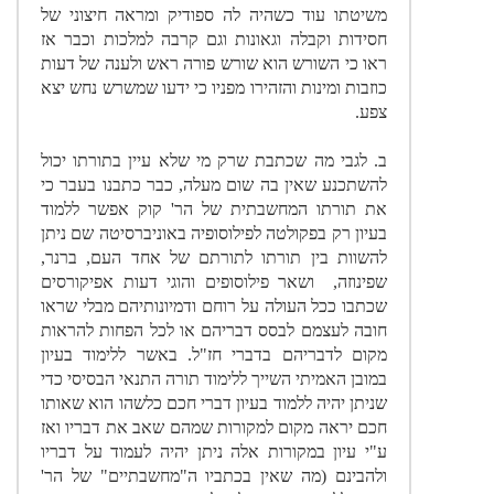
משיטתו עוד כשהיה לה ספודיק ומראה חיצוני של
חסידות וקבלה וגאונות וגם קרבה למלכות וכבר אז
ראו כי השורש הוא שורש פורה ראש ולענה של דעות
כוזבות ומינות והזהירו מפניו כי ידעו שמשרש נחש יצא
צפע.
ב. לגבי מה שכתבת שרק מי שלא עיין בתורתו יכול
להשתכנע שאין בה שום מעלה, כבר כתבנו בעבר כי
את תורתו המחשבתית של הר' קוק אפשר ללמוד
בעיון רק בפקולטה לפילוסופיה באוניברסיטה שם ניתן
להשוות בין תורתו לתורתם של אחד העם, ברנר,
שפינוזה, ושאר פילוסופים והוגי דעות אפיקורסים
שכתבו ככל העולה על רוחם ודמיונותיהם מבלי שראו
חובה לעצמם לבסס דבריהם או לכל הפחות להראות
מקום לדבריהם בדברי חז"ל. באשר ללימוד בעיון
במובן האמיתי השייך ללימוד תורה התנאי הבסיסי כדי
שניתן יהיה ללמוד בעיון דברי חכם כלשהו הוא שאותו
חכם יראה מקום למקורות שמהם שאב את דבריו ואז
ע"י עיון במקורות אלה ניתן יהיה לעמוד על דבריו
ולהבינם (מה שאין בכתביו ה"מחשבתיים" של הר'