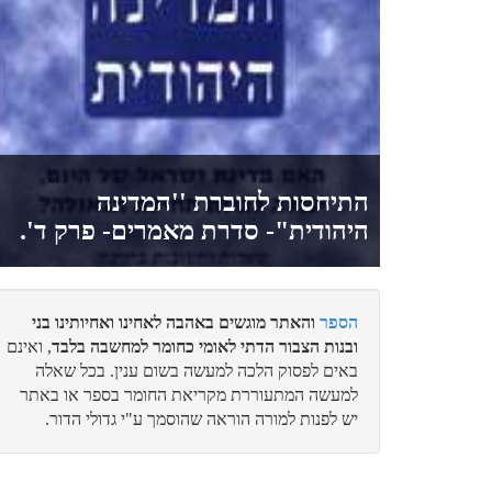
איתן
מעמד התגלות המוני???
התיחסות לחוברת ''המדינה
יואל אלחנן
היהודית"- סדרת מאמרים- פרק ד'.
קושיא מתוך תפיסה מעוותת...
הספר
והאתר מוגשים באהבה לאחינו ואחיותינו בני
לביא
ובנות הצבור הדתי לאומי כחומר למחשבה בלבד
, ואינם
באים לפסוק הלכה למעשה בשום ענין. בכל שאלה
קול קורא מאת הגרמ"ד ויסמנדל זצ"ל
למעשה המתעוררת מקריאת החומר בספר או באתר
יש לפנות למורה הוראה שהוסמך ע"י גדולי הדור.
לביא