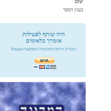
בענין הספר
פלוני
היה שותף לפעילות
מעגל תשעים ותשע
אזמרך בלאומים
העברת תרומה מאובטחת באמצעות Paypal
פלוני
שיטת הסלמי....
פלוני
שלום