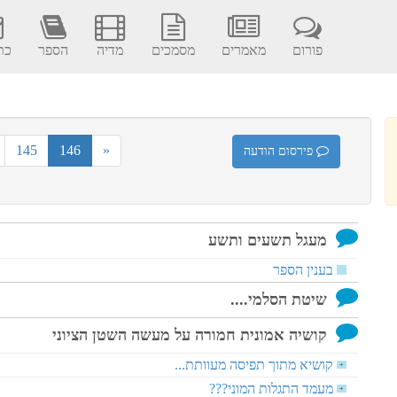
פורום
מאמרים
מסמכים
מדיה
הספר
כתב
145
146
«
פירסום הודעה
מעגל תשעים ותשע
בענין הספר
שיטת הסלמי....
קושיה אמונית חמורה על מעשה השטן הציוני
קושיא מתוך תפיסה מעוותת...
+
מעמד התגלות המוני???
+